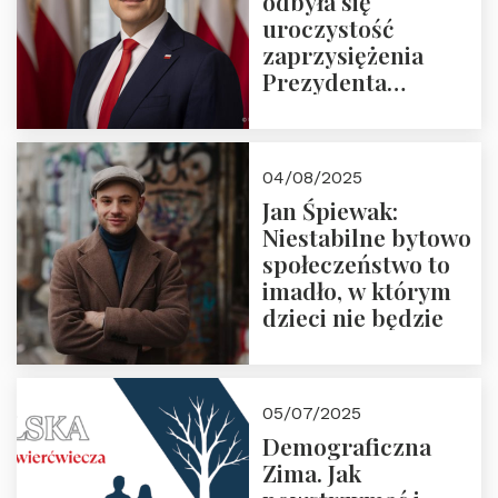
odbyła się
uroczystość
zaprzysiężenia
Prezydenta
Rzeczypospolitej
Polskiej Pana
Karola
04/08/2025
Nawrockiego
Jan Śpiewak:
Niestabilne bytowo
społeczeństwo to
imadło, w którym
dzieci nie będzie
05/07/2025
Demograficzna
Zima. Jak