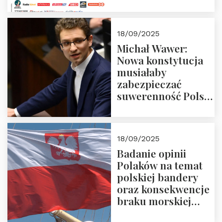
18/09/2025
Michał Wawer:
Nowa konstytucja
musiałaby
zabezpieczać
suwerenność Polski
i stanowić wyraz
jedności narodowej
18/09/2025
Badanie opinii
Polaków na temat
polskiej bandery
oraz konsekwencje
braku morskiej
floty handlowej pod