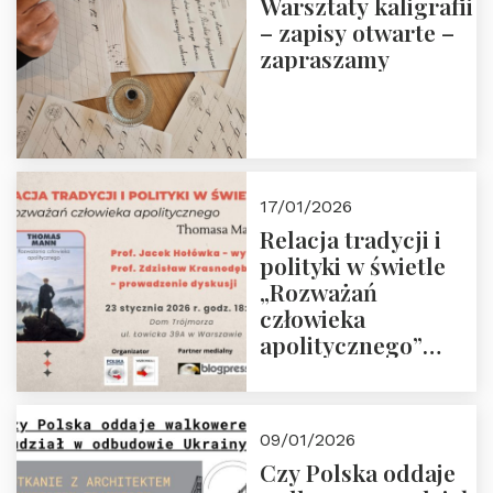
Warsztaty kaligrafii
– zapisy otwarte –
zapraszamy
17/01/2026
Relacja tradycji i
polityki w świetle
„Rozważań
człowieka
apolitycznego”
Manna. Dom
Trójmorza, piątek
23 stycznia 2026 r.,
09/01/2026
godz. 18:00.
Czy Polska oddaje
Zapraszamy!