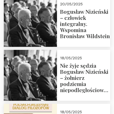
20/05/2025
Bogusław Nizieński
– człowiek
integralny.
Wspomina
Bronisław Wildstein
18/05/2025
Nie żyje sędzia
Bogusław Nizieński
– żołnierz
podziemia
niepodległościowego
(NOW-AK), Kawaler
Orderu Orła
Białego, działacz
18/05/2025