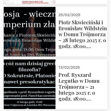
Grzegorza
Górnego, 6 marca
25/02/2025
2025 r. godz. 17:30,
Piotr Skwieciński i
DAW ul. Miodowa
Bronisław Wildstein
17/19
w Domu Trójmorza
– 28 lutego 2025 r. o
godz. 18:00.
Zapraszamy!
13/02/2025
Prof. Ryszard
Legutko w Domu
Trójmorza – 21
lutego 2025 r. o
godz. 18:00.
Spotkanie prowadzi
prof. Paweł