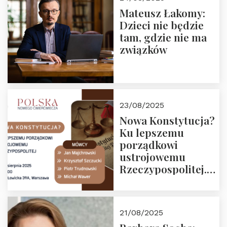
Mateusz Łakomy:
Dzieci nie będzie
tam, gdzie nie ma
związków
23/08/2025
Nowa Konstytucja?
Ku lepszemu
porządkowi
ustrojowemu
Rzeczypospolitej.
Zapraszamy na
drugie spotkanie z
cyklu “Polska
21/08/2025
Nowego