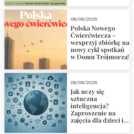
przyjaciółmi.
Zapraszamy 13
czerwca 2025 r. o
06/06/2025
18:00
Polska Nowego
Ćwierćwiecza –
wesprzyj zbiórkę na
nowy cykl spotkań
w Domu Trójmorza!
06/06/2025
Jak uczy się
sztuczna
inteligencja?
Zaproszenie na
zajęcia dla dzieci i
rodziców