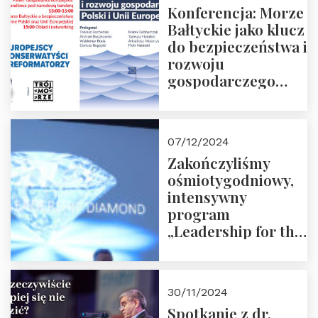
Konferencja: Morze
Bałtyckie jako klucz
do bezpieczeństwa i
rozwoju
gospodarczego
Polski i Unii
Europejskiej –
13.12.2024 r.
07/12/2024
ZAPRASZAMY
Zakończyliśmy
ośmiotygodniowy,
intensywny
program
„Leadership for the
Future” 18.10.2024 r.
– 07.12.2024 r.
30/11/2024
Spotkanie z dr.