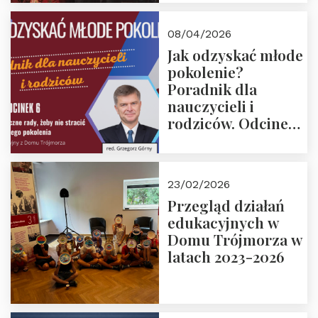
08/04/2026
Jak odzyskać młode
pokolenie?
Poradnik dla
nauczycieli i
rodziców. Odcinek
6. Tranzycja
płciowa jako rytuał
przejścia.
23/02/2026
Rozmawiają red.
Przegląd działań
Grzegorz Górny i
edukacyjnych w
prof. Michał
Domu Trójmorza w
Łuczewski
latach 2023-2026