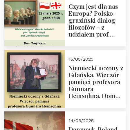
społeczny, członek
Czym jest dla nas
Kapituły Nagrody
Europa? Polsko-
im. Prezydenta
gruziński dialog
Lecha
filozofów – z
Kaczyńskiego.
udziałem prof.
Wielki autorytet.
Mamuki
Beriashvili’ego, prof.
Agnieszki Nogal.
16/05/2025
Dom Trójmorza 23
Niemiecki uczony z
maja 2025 r. godz.
Gdańska. Wieczór
18:00.
pamięci profesora
Gunnara
Heinsohna. Dom
Trójmorza 16 maja
2025 r. godz. 18:00.
Zapraszamy!
14/05/2025
Denmark, Poland