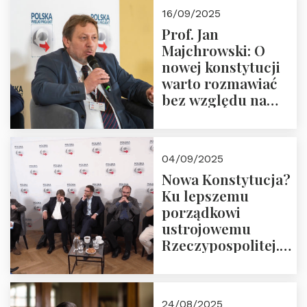
Okrągłego Stołu
16/09/2025
Prof. Jan
Majchrowski: O
nowej konstytucji
warto rozmawiać
bez względu na
rezultat
04/09/2025
Nowa Konstytucja?
Ku lepszemu
porządkowi
ustrojowemu
Rzeczypospolitej.
Zapraszamy do
obejrzenia nagrania
24/08/2025