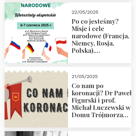
22/05/2025
Po co jesteśmy?
Misje i cele
narodowe (Francja,
Niemcy, Rosja,
Polska).
Dwudniowe
eksperckie
warsztaty.
21/05/2025
Zapraszamy do
Co nam po
zapisów.
koronacji? Dr Paweł
Figurski i prof.
Michał Łuczewski w
Domu Trójmorza
30.05.2025 r. godz.
18:00. Zapraszamy!