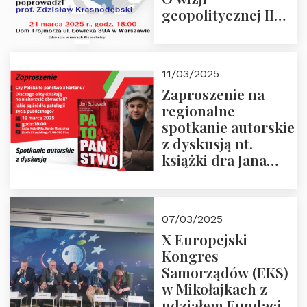
geopolitycznej II
Rzeczypospolitej –
21.03.2025 r. o godz.
18:00 – prof. Kornat
11/03/2025
i prof.
Zaproszenie na
Krasnodębski
regionalne
spotkanie autorskie
z dyskusją nt.
książki dra Jana
Śpiewaka
“Patopaństwo”
07/03/2025
X Europejski
Kongres
Samorządów (EKS)
w Mikołajkach z
udziałem Fundacji