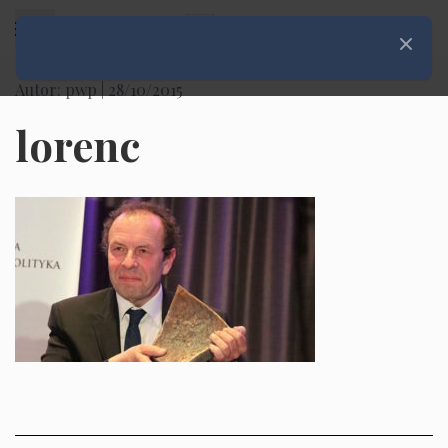
Rozwiń menu
Zamknij
Autor: pwp |
28/10/2015
lorenc