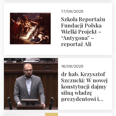
narodową banderą
17/09/2025
Szkoła Reportażu
Fundacji Polska
Wielki Projekt –
“Antygona” –
reportaż Ali
16/09/2025
dr hab. Krzysztof
Szczucki: W nowej
konstytucji dajmy
silną władzę
prezydentowi i
pożegnajmy
dziedzictwo