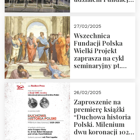
Polska Wielki
Projekt – 2025 r.
27/02/2025
Wszechnica
Fundacji Polska
Wielki Projekt
zaprasza na cykl
seminaryjny pt.
“Zapomniane
arcydzieła filozofii
europejskiej”
26/02/2025
Zaproszenie na
premierę książki
“Duchowa historia
Polski. Milenium
dwu koronacji 1025-
2025” autorstwa