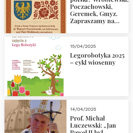
Poczachowski,
Geremek, Gmyz.
Zapraszamy na
spotkanie 9 maja
2025 r. o godz. 18:00
do Domu
15/04/2025
Trójmorza.
Legorobotyka 2025
– cykl wiosenny
14/04/2025
Prof. Michał
Łuczewski: „Jan
Paweł II był