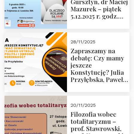
Gursztyn, dr Maciej
Więźniów
Mazurek – piątek
Politycznych PRL o
5.12.2025 r. godz.
godz. 16:00 – 19
18:00 Dom
grudnia 2025 r.
Trójmorza.
28/11/2025
Zapraszamy na
debatę: Czy mamy
jeszcze
Konstytucję? Julia
Przyłębska, Paweł
Jabłoński, Oskar
Kida, Magdalena
Murawska,
20/11/2025
Przemysław
Filozofia wobec
Sobolewski – 4
totalitaryzmu –
grudnia 2025 r.
prof. Stawrowski,
godz. 18:00.