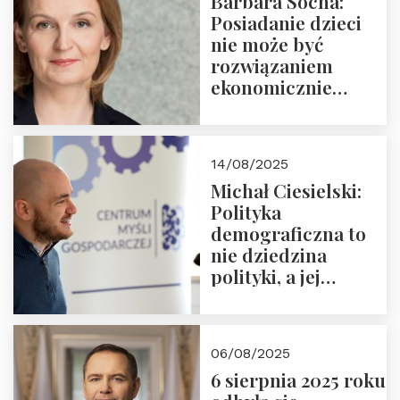
Barbara Socha:
Ćwierćwiecza”
Posiadanie dzieci
nie może być
rozwiązaniem
ekonomicznie
nieracjonalnym
14/08/2025
Michał Ciesielski:
Polityka
demograficzna to
nie dziedzina
polityki, a jej
wymiar
06/08/2025
6 sierpnia 2025 roku