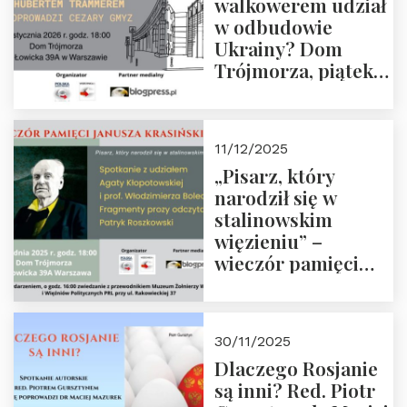
walkowerem udział
w odbudowie
Ukrainy? Dom
Trójmorza, piątek
16 stycznia 2026 r.,
godz. 18:00.
Zapraszamy!
11/12/2025
„Pisarz, który
narodził się w
stalinowskim
więzieniu” –
wieczór pamięci
Janusza
Krasińskiego o
godz. 18:00 oraz
30/11/2025
zwiedzanie
Dlaczego Rosjanie
Muzeum Żołnierzy
są inni? Red. Piotr
Wyklętych i