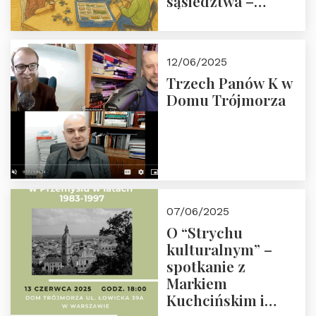
sąsiedztwa –
wesprzyj
społeczno-
edukacyjną misję
12/06/2025
Fundacji
Trzech Panów K w
Domu Trójmorza
07/06/2025
O “Strychu
kulturalnym” –
spotkanie z
Markiem
Kuchcińskim i