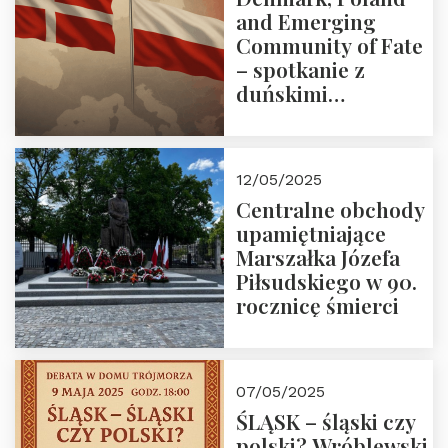
and Emerging
Community of Fate
– spotkanie z
duńskimi
konserwatystami
młodego pokolenia
w Domu Trójmorza
12/05/2025
Centralne obchody
upamiętniające
Marszałka Józefa
Piłsudskiego w 90.
rocznicę śmierci
07/05/2025
ŚLĄSK – śląski czy
polski? Wróblewski,