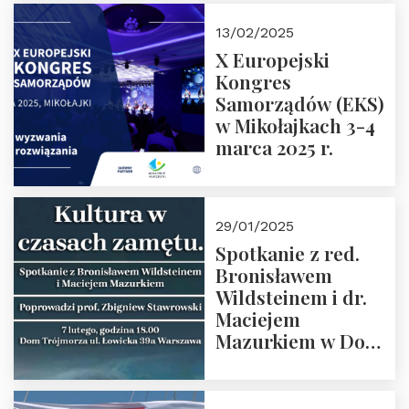
Kaczorowski.
13/02/2025
Zapraszamy
X Europejski
Kongres
Samorządów (EKS)
w Mikołajkach 3-4
marca 2025 r.
29/01/2025
Spotkanie z red.
Bronisławem
Wildsteinem i dr.
Maciejem
Mazurkiem w Domu
Trójmorza – 7
lutego 2025 r. o
godz. 18:00.