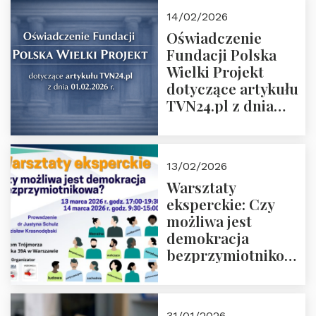
14/02/2026
Oświadczenie
Fundacji Polska
Wielki Projekt
dotyczące artykułu
TVN24.pl z dnia
01.02.2026 r.
13/02/2026
Warsztaty
eksperckie: Czy
możliwa jest
demokracja
bezprzymiotnikowa?
13-14 marca 2026 r.
w Domu Trójmorza.
Zapisz się!
31/01/2026