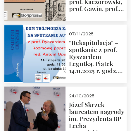
prof. Kaczorowski,
prof. Gawin, prof.
Krasnodębski –
czwartek 27.11.2025
r. godz. 18:00
07/11/2025
“Rekapitulacja” –
spotkanie z prof.
Ryszardem
Legutką. Piątek
14.11.2025 r. godz.
18:00 w Domu
Trójmorza.
Zapraszamy!
24/10/2025
Józef Skrzek
laureatem nagrody
im. Prezydenta RP
Lecha