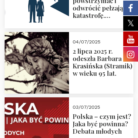
powstrzymać i
odwrócić pełzającą
katastrofę.
Zapraszamy na
pierwsze spotkanie
z cyklu “Polska
04/07/2025
Nowego
2 lipca 2025 r.
Ćwierćwiecza”
odeszła Barbara
Krasińska (Stramik)
w wieku 95 lat.
03/07/2025
Polska – czym jest?
Jaka być powinna?
Debata młodych