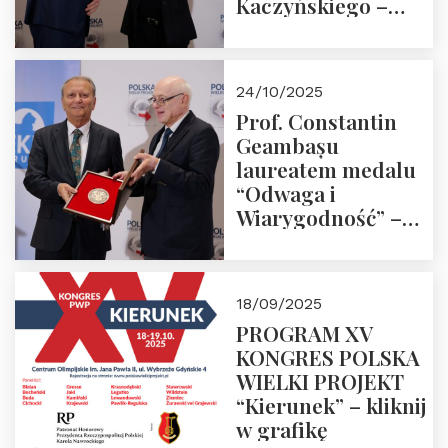
Kaczyńskiego –
Laudacja
24/10/2025
Prof. Constantin
Geambașu
laureatem medalu
“Odwaga i
Wiarygodność” –
Laudacja
18/09/2025
PROGRAM XV
KONGRES POLSKA
WIELKI PROJEKT
“Kierunek” – kliknij
w grafikę