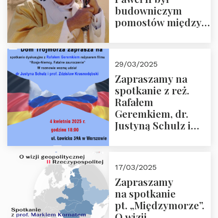
budowniczym
pomostów między
sprzecznościami”
29/03/2025
Zapraszamy na
spotkanie z reż.
Rafałem
Geremkiem, dr.
Justyną Schulz i
prof. Zdzisławem
Krasnodębskim – 4
kwietnia 2025 r. –
17/03/2025
“Rosja-Niemcy…”
Zapraszamy
na spotkanie
pt. „Międzymorze”.
O wizji