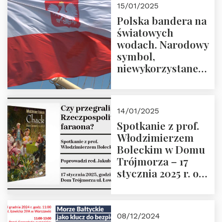
15/01/2025
Prowadzi prof.
Polska bandera na
Zbigniew
światowych
Stawrowski
wodach. Narodowy
symbol,
niewykorzystane
możliwości i
wyzwania
przyszłości
14/01/2025
Spotkanie z prof.
Włodzimierzem
Boleckim w Domu
Trójmorza – 17
stycznia 2025 r. o
godz. 18:00.
Prowadzi red. Jakub
Moroz
08/12/2024