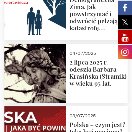
Zima. Jak
powstrzymać i
odwrócić pełzającą
katastrofę.
Zapraszamy na
pierwsze spotkanie
z cyklu “Polska
04/07/2025
Nowego
2 lipca 2025 r.
Ćwierćwiecza”
odeszła Barbara
Krasińska (Stramik)
w wieku 95 lat.
03/07/2025
Polska – czym jest?
Jaka być powinna?