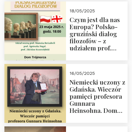
Białego, działacz
18/05/2025
społeczny, członek
Czym jest dla nas
Kapituły Nagrody
Europa? Polsko-
im. Prezydenta
gruziński dialog
Lecha
filozofów – z
Kaczyńskiego.
udziałem prof.
Wielki autorytet.
Mamuki
Beriashvili’ego, prof.
Agnieszki Nogal.
16/05/2025
Dom Trójmorza 23
Niemiecki uczony z
maja 2025 r. godz.
Gdańska. Wieczór
18:00.
pamięci profesora
Gunnara
Heinsohna. Dom
Trójmorza 16 maja
2025 r. godz. 18:00.
Zapraszamy!