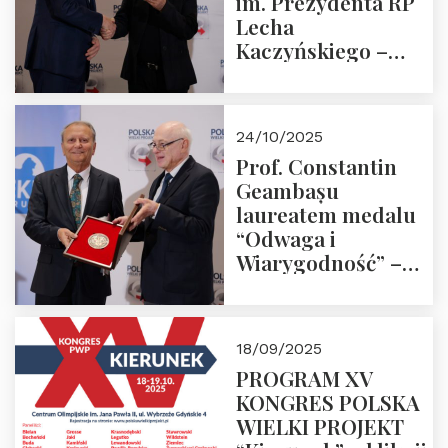
im. Prezydenta RP
Lecha
Kaczyńskiego –
Laudacja
24/10/2025
Prof. Constantin
Geambașu
laureatem medalu
“Odwaga i
Wiarygodność” –
Laudacja
18/09/2025
PROGRAM XV
KONGRES POLSKA
WIELKI PROJEKT