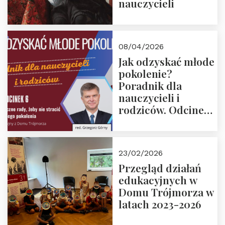
nauczycieli
08/04/2026
Jak odzyskać młode
pokolenie?
Poradnik dla
nauczycieli i
rodziców. Odcinek
6. Tranzycja
płciowa jako rytuał
przejścia.
23/02/2026
Rozmawiają red.
Przegląd działań
Grzegorz Górny i
edukacyjnych w
prof. Michał
Domu Trójmorza w
Łuczewski
latach 2023-2026