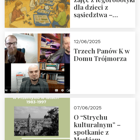
dla dzieci z
sąsiedztwa –
wesprzyj
społeczno-
edukacyjną misję
12/06/2025
Fundacji
Trzech Panów K w
Domu Trójmorza
07/06/2025
O “Strychu
kulturalnym” –
spotkanie z
Markiem