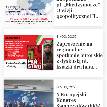
pt. „Międzymorze”.
O wizji
geopolitycznej II
Rzeczypospolitej –
21.03.2025 r. o godz.
18:00 – prof. Kornat
11/03/2025
i prof.
Zaproszenie na
Krasnodębski
regionalne
spotkanie autorskie
z dyskusją nt.
książki dra Jana
Śpiewaka
“Patopaństwo”
07/03/2025
X Europejski
Kongres
Samorządów (EKS)