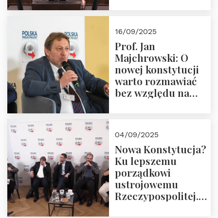
pożegnajmy
dziedzictwo
Okrągłego Stołu
16/09/2025
Prof. Jan
Majchrowski: O
nowej konstytucji
warto rozmawiać
bez względu na
rezultat
04/09/2025
Nowa Konstytucja?
Ku lepszemu
porządkowi
ustrojowemu
Rzeczypospolitej.
Zapraszamy do