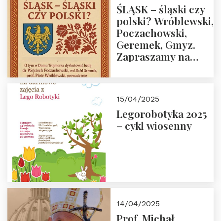
ŚLĄSK – śląski czy
polski? Wróblewski,
Poczachowski,
Geremek, Gmyz.
Zapraszamy na
spotkanie 9 maja
2025 r. o godz. 18:00
do Domu
15/04/2025
Trójmorza.
Legorobotyka 2025
– cykl wiosenny
14/04/2025
Prof. Michał