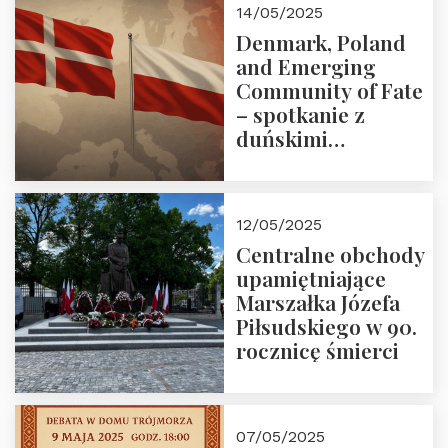
14/05/2025
Denmark, Poland
and Emerging
Community of Fate
– spotkanie z
duńskimi
konserwatystami
młodego pokolenia
w Domu Trójmorza
12/05/2025
Centralne obchody
upamiętniające
Marszałka Józefa
Piłsudskiego w 90.
rocznicę śmierci
07/05/2025