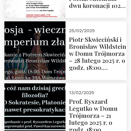
dwu koronacji 1025-
2025” autorstwa
Grzegorza
Górnego, 6 marca
25/02/2025
2025 r. godz. 17:30,
Piotr Skwieciński i
DAW ul. Miodowa
Bronisław Wildstein
17/19
w Domu Trójmorza
– 28 lutego 2025 r. o
godz. 18:00.
Zapraszamy!
13/02/2025
Prof. Ryszard
Legutko w Domu
Trójmorza – 21
lutego 2025 r. o
godz. 18:00.