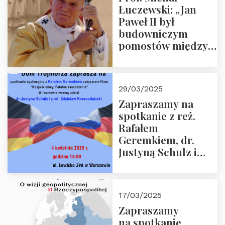
Łuczewski: „Jan
Paweł II był
budowniczym
pomostów między
sprzecznościami”
29/03/2025
Zapraszamy na
spotkanie z reż.
Rafałem
Geremkiem, dr.
Justyną Schulz i
prof. Zdzisławem
Krasnodębskim – 4
kwietnia 2025 r. –
17/03/2025
“Rosja-Niemcy…”
Zapraszamy
na spotkanie