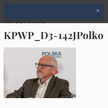
Rozwiń menu
Zamknij
Autor: pwp |
08/12/2024
KPWP_D3-142JPolko