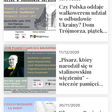
godz. 18:00.
Czy Polska oddaje
Zapraszamy!
walkowerem udział
w odbudowie
Ukrainy? Dom
Trójmorza, piątek
16 stycznia 2026 r.,
godz. 18:00.
Zapraszamy!
11/12/2025
„Pisarz, który
narodził się w
stalinowskim
więzieniu” –
wieczór pamięci
Janusza
Krasińskiego o
godz. 18:00 oraz
30/11/2025
zwiedzanie