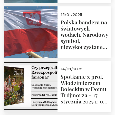
lutego 2025 r. o
godz. 18:00.
15/01/2025
Prowadzi prof.
Polska bandera na
Zbigniew
światowych
Stawrowski
wodach. Narodowy
symbol,
niewykorzystane
możliwości i
wyzwania
przyszłości
14/01/2025
Spotkanie z prof.
Włodzimierzem
Boleckim w Domu
Trójmorza – 17
stycznia 2025 r. o
godz. 18:00.
Prowadzi red. Jakub