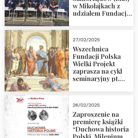
w Mikołajkach z
udziałem Fundacji
Polska Wielki
Projekt – 2025 r.
27/02/2025
Wszechnica
Fundacji Polska
Wielki Projekt
zaprasza na cykl
seminaryjny pt.
“Zapomniane
arcydzieła filozofii
europejskiej”
26/02/2025
Zaproszenie na
premierę książki
“Duchowa historia
Polski. Milenium