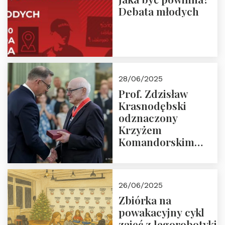
Debata młodych
28/06/2025
Prof. Zdzisław
Krasnodębski
odznaczony
Krzyżem
Komandorskim
Orderu Odrodzenia
Polski
26/06/2025
Zbiórka na
powakacyjny cykl
zajęć z legorobotyki