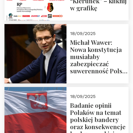
“Kierunek” – kliknij
w grafikę
18/09/2025
Michał Wawer:
Nowa konstytucja
musiałaby
zabezpieczać
suwerenność Polski
i stanowić wyraz
jedności narodowej
18/09/2025
Badanie opinii
Polaków na temat
polskiej bandery
oraz konsekwencje