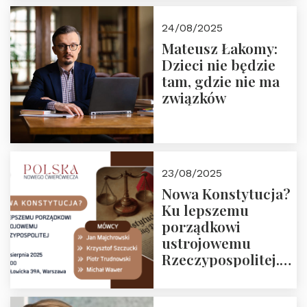
obejrzenia nagrania
24/08/2025
Mateusz Łakomy:
Dzieci nie będzie
tam, gdzie nie ma
związków
23/08/2025
Nowa Konstytucja?
Ku lepszemu
porządkowi
ustrojowemu
Rzeczypospolitej.
Zapraszamy na
drugie spotkanie z