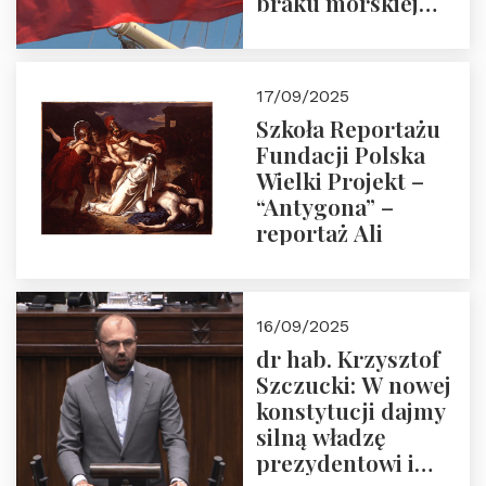
braku morskiej
floty handlowej pod
narodową banderą
17/09/2025
Szkoła Reportażu
Fundacji Polska
Wielki Projekt –
“Antygona” –
reportaż Ali
16/09/2025
dr hab. Krzysztof
Szczucki: W nowej
konstytucji dajmy
silną władzę
prezydentowi i