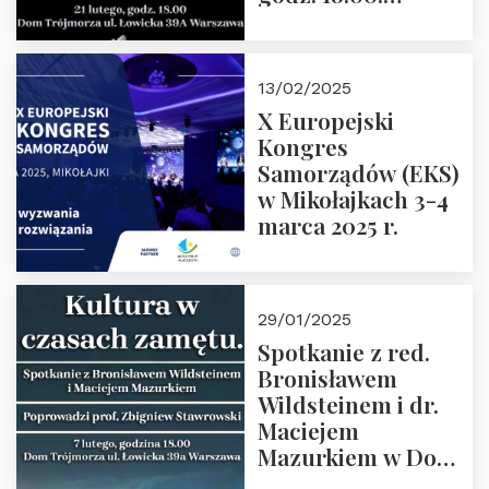
Spotkanie prowadzi
prof. Paweł
Kaczorowski.
13/02/2025
Zapraszamy
X Europejski
Kongres
Samorządów (EKS)
w Mikołajkach 3-4
marca 2025 r.
29/01/2025
Spotkanie z red.
Bronisławem
Wildsteinem i dr.
Maciejem
Mazurkiem w Domu
Trójmorza – 7