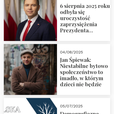
6 sierpnia 2025 roku
odbyła się
uroczystość
zaprzysiężenia
Prezydenta
Rzeczypospolitej
Polskiej Pana
Karola
04/08/2025
Nawrockiego
Jan Śpiewak:
Niestabilne bytowo
społeczeństwo to
imadło, w którym
dzieci nie będzie
05/07/2025
Demograficzna