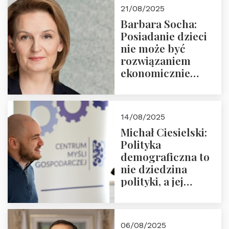
cyklu “Polska
21/08/2025
Nowego
Barbara Socha:
Ćwierćwiecza”
Posiadanie dzieci
nie może być
rozwiązaniem
ekonomicznie
nieracjonalnym
14/08/2025
Michał Ciesielski:
Polityka
demograficzna to
nie dziedzina
polityki, a jej
wymiar
06/08/2025