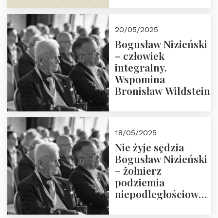
18:00. Zapraszamy!
20/05/2025
Bogusław Nizieński
– człowiek
integralny.
Wspomina
Bronisław Wildstein
18/05/2025
Nie żyje sędzia
Bogusław Nizieński
– żołnierz
podziemia
niepodległościowego
(NOW-AK), Kawaler
Orderu Orła