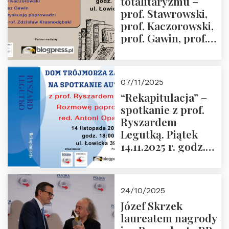
totalitaryzmu –
grudnia 2025 r.
prof. Stawrowski,
godz. 18:00.
prof. Kaczorowski,
prof. Gawin, prof.
Krasnodębski –
czwartek 27.11.2025
r. godz. 18:00
07/11/2025
“Rekapitulacja” –
spotkanie z prof.
Ryszardem
Legutką. Piątek
14.11.2025 r. godz.
18:00 w Domu
Trójmorza.
Zapraszamy!
24/10/2025
Józef Skrzek
laureatem nagrody