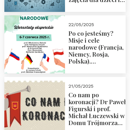
rodziców
22/05/2025
Po co jesteśmy?
Misje i cele
narodowe (Francja,
Niemcy, Rosja,
Polska).
Dwudniowe
eksperckie
warsztaty.
21/05/2025
Zapraszamy do
Co nam po
zapisów.
koronacji? Dr Paweł
Figurski i prof.
Michał Łuczewski w
Domu Trójmorza
30.05.2025 r. godz.