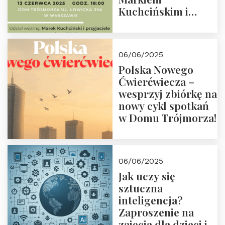
Kuchcińskim i
przyjaciółmi.
Zapraszamy 13
czerwca 2025 r. o
06/06/2025
18:00
Polska Nowego
Ćwierćwiecza –
wesprzyj zbiórkę na
nowy cykl spotkań
w Domu Trójmorza!
06/06/2025
Jak uczy się
sztuczna
inteligencja?
Zaproszenie na
zajęcia dla dzieci i