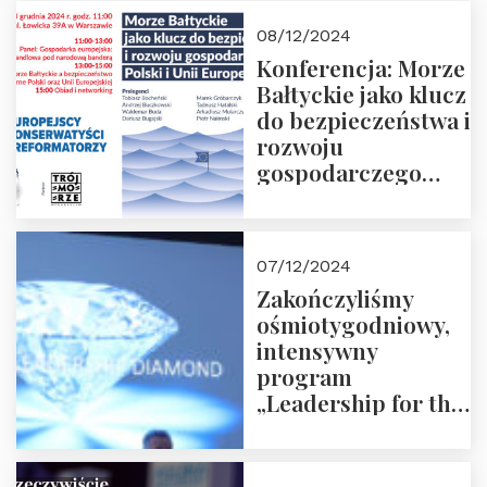
Moroz
08/12/2024
Konferencja: Morze
Bałtyckie jako klucz
do bezpieczeństwa i
rozwoju
gospodarczego
Polski i Unii
Europejskiej –
13.12.2024 r.
07/12/2024
ZAPRASZAMY
Zakończyliśmy
ośmiotygodniowy,
intensywny
program
„Leadership for the
Future” 18.10.2024 r.
– 07.12.2024 r.