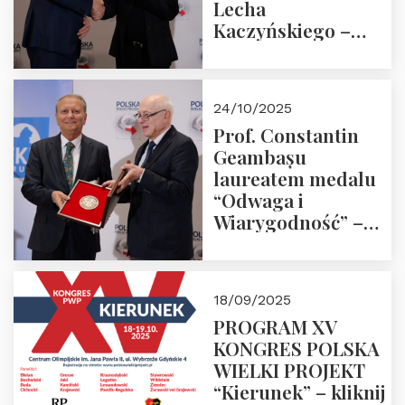
Lecha
Kaczyńskiego –
Laudacja
24/10/2025
Prof. Constantin
Geambașu
laureatem medalu
“Odwaga i
Wiarygodność” –
Laudacja
18/09/2025
PROGRAM XV
KONGRES POLSKA
WIELKI PROJEKT
“Kierunek” – kliknij