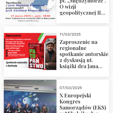
pt. „Międzymorze”.
O wizji
geopolitycznej II
Rzeczypospolitej –
21.03.2025 r. o godz.
18:00 – prof. Kornat
11/03/2025
i prof.
Zaproszenie na
Krasnodębski
regionalne
spotkanie autorskie
z dyskusją nt.
książki dra Jana
Śpiewaka
“Patopaństwo”
07/03/2025
X Europejski
Kongres
Samorządów (EKS)