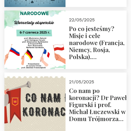
rodziców
22/05/2025
Po co jesteśmy?
Misje i cele
narodowe (Francja,
Niemcy, Rosja,
Polska).
Dwudniowe
eksperckie
warsztaty.
21/05/2025
Zapraszamy do
Co nam po
zapisów.
koronacji? Dr Paweł
Figurski i prof.
Michał Łuczewski w
Domu Trójmorza
30.05.2025 r. godz.