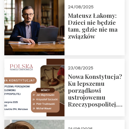
24/08/2025
Mateusz Łakomy:
Dzieci nie będzie
tam, gdzie nie ma
związków
23/08/2025
Nowa Konstytucja?
Ku lepszemu
porządkowi
ustrojowemu
Rzeczypospolitej.
Zapraszamy na
drugie spotkanie z
cyklu “Polska
21/08/2025