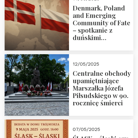
Denmark, Poland
and Emerging
Community of Fate
– spotkanie z
duńskimi
konserwatystami
młodego pokolenia
w Domu Trójmorza
12/05/2025
Centralne obchody
upamiętniające
Marszałka Józefa
Piłsudskiego w 90.
rocznicę śmierci
07/05/2025