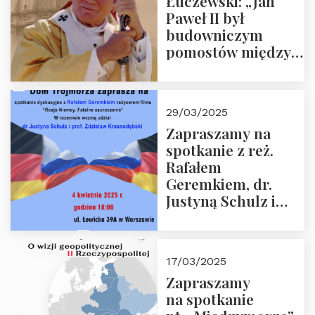
Łuczewski: „Jan
Paweł II był
budowniczym
pomostów między
sprzecznościami”
29/03/2025
Zapraszamy na
spotkanie z reż.
Rafałem
Geremkiem, dr.
Justyną Schulz i
prof. Zdzisławem
Krasnodębskim – 4
kwietnia 2025 r. –
17/03/2025
“Rosja-Niemcy…”
Zapraszamy
na spotkanie