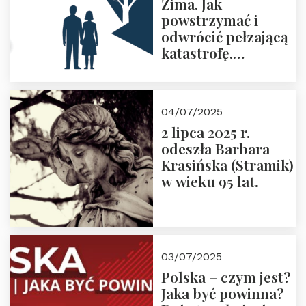
Zima. Jak
powstrzymać i
odwrócić pełzającą
katastrofę.
Zapraszamy na
pierwsze spotkanie
z cyklu “Polska
04/07/2025
Nowego
2 lipca 2025 r.
Ćwierćwiecza”
odeszła Barbara
Krasińska (Stramik)
w wieku 95 lat.
03/07/2025
Polska – czym jest?
Jaka być powinna?