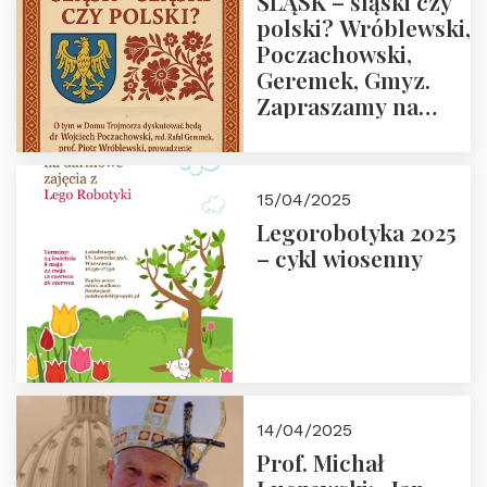
ŚLĄSK – śląski czy
polski? Wróblewski,
Poczachowski,
Geremek, Gmyz.
Zapraszamy na
spotkanie 9 maja
2025 r. o godz. 18:00
do Domu
15/04/2025
Trójmorza.
Legorobotyka 2025
– cykl wiosenny
14/04/2025
Prof. Michał