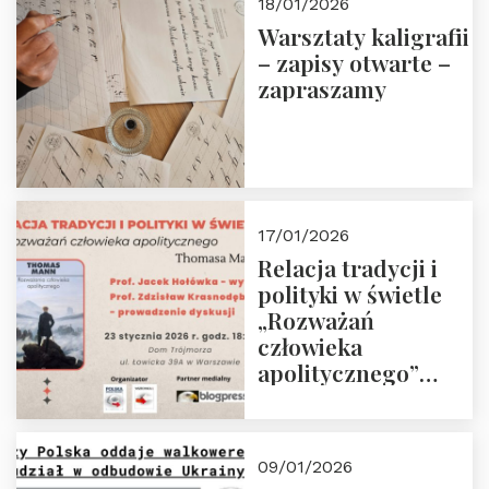
18/01/2026
Warsztaty kaligrafii
– zapisy otwarte –
zapraszamy
17/01/2026
Relacja tradycji i
polityki w świetle
„Rozważań
człowieka
apolitycznego”
Manna. Dom
Trójmorza, piątek
23 stycznia 2026 r.,
09/01/2026
godz. 18:00.