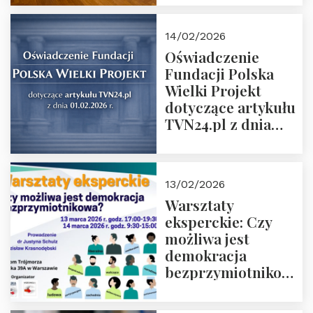
14/02/2026
Oświadczenie
Fundacji Polska
Wielki Projekt
dotyczące artykułu
TVN24.pl z dnia
01.02.2026 r.
13/02/2026
Warsztaty
eksperckie: Czy
możliwa jest
demokracja
bezprzymiotnikowa?
13-14 marca 2026 r.
w Domu Trójmorza.