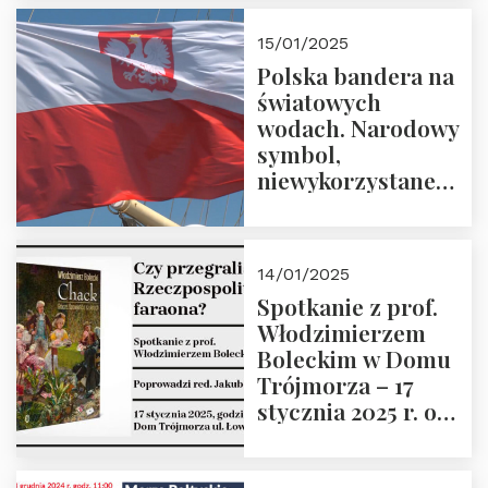
lutego 2025 r. o
godz. 18:00.
15/01/2025
Prowadzi prof.
Polska bandera na
Zbigniew
światowych
Stawrowski
wodach. Narodowy
symbol,
niewykorzystane
możliwości i
wyzwania
przyszłości
14/01/2025
Spotkanie z prof.
Włodzimierzem
Boleckim w Domu
Trójmorza – 17
stycznia 2025 r. o
godz. 18:00.
Prowadzi red. Jakub