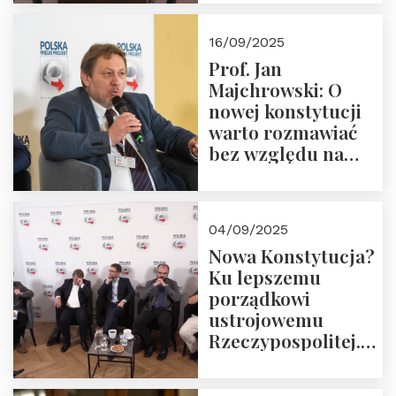
dziedzictwo
Okrągłego Stołu
16/09/2025
Prof. Jan
Majchrowski: O
nowej konstytucji
warto rozmawiać
bez względu na
rezultat
04/09/2025
Nowa Konstytucja?
Ku lepszemu
porządkowi
ustrojowemu
Rzeczypospolitej.
Zapraszamy do
obejrzenia nagrania