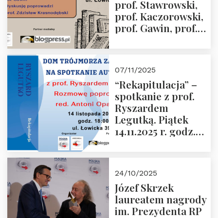
prof. Stawrowski,
godz. 18:00.
prof. Kaczorowski,
prof. Gawin, prof.
Krasnodębski –
czwartek 27.11.2025
r. godz. 18:00
07/11/2025
“Rekapitulacja” –
spotkanie z prof.
Ryszardem
Legutką. Piątek
14.11.2025 r. godz.
18:00 w Domu
Trójmorza.
Zapraszamy!
24/10/2025
Józef Skrzek
laureatem nagrody
im. Prezydenta RP