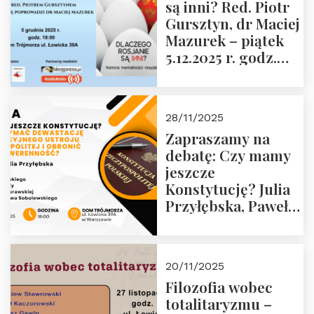
są inni? Red. Piotr
Wyklętych i
Gursztyn, dr Maciej
Więźniów
Mazurek – piątek
Politycznych PRL o
5.12.2025 r. godz.
godz. 16:00 – 19
18:00 Dom
grudnia 2025 r.
Trójmorza.
28/11/2025
Zapraszamy na
debatę: Czy mamy
jeszcze
Konstytucję? Julia
Przyłębska, Paweł
Jabłoński, Oskar
Kida, Magdalena
Murawska,
20/11/2025
Przemysław
Filozofia wobec
Sobolewski – 4
totalitaryzmu –
grudnia 2025 r.