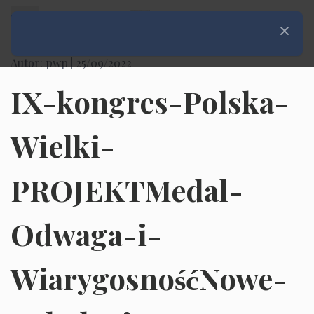
Rozwiń menu
Zamknij
Autor: pwp |
25/09/2022
IX-kongres-Polska-
Wielki-
PROJEKTMedal-
Odwaga-i-
WiarygosnośćNowe-