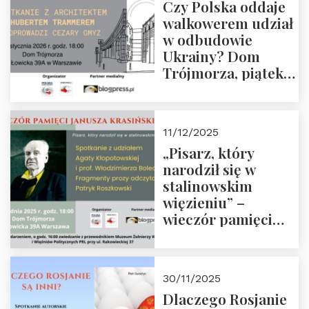
Czy Polska oddaje
Zapraszamy!
walkowerem udział
w odbudowie
Ukrainy? Dom
Trójmorza, piątek
16 stycznia 2026 r.,
godz. 18:00.
Zapraszamy!
11/12/2025
„Pisarz, który
narodził się w
stalinowskim
więzieniu” –
wieczór pamięci
Janusza
Krasińskiego o
godz. 18:00 oraz
30/11/2025
zwiedzanie
Dlaczego Rosjanie
Muzeum Żołnierzy