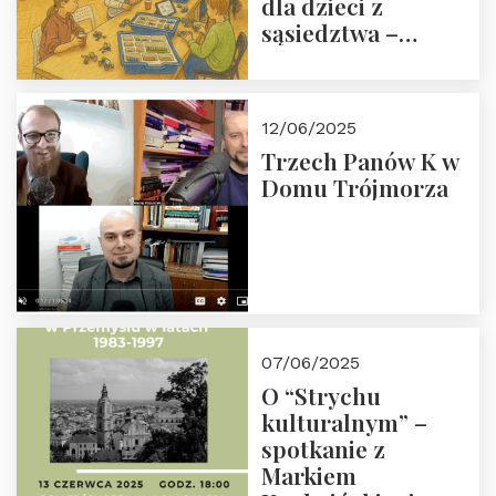
dla dzieci z
sąsiedztwa –
wesprzyj
społeczno-
edukacyjną misję
12/06/2025
Fundacji
Trzech Panów K w
Domu Trójmorza
07/06/2025
O “Strychu
kulturalnym” –
spotkanie z
Markiem