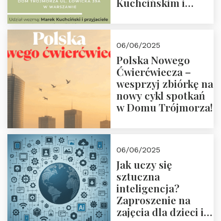
Kuchcińskim i
przyjaciółmi.
Zapraszamy 13
czerwca 2025 r. o
06/06/2025
18:00
Polska Nowego
Ćwierćwiecza –
wesprzyj zbiórkę na
nowy cykl spotkań
w Domu Trójmorza!
06/06/2025
Jak uczy się
sztuczna
inteligencja?
Zaproszenie na
zajęcia dla dzieci i