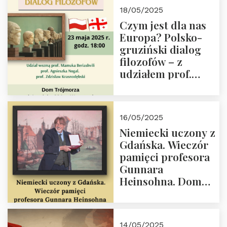
Białego, działacz
18/05/2025
społeczny, członek
Czym jest dla nas
Kapituły Nagrody
Europa? Polsko-
im. Prezydenta
gruziński dialog
Lecha
filozofów – z
Kaczyńskiego.
udziałem prof.
Wielki autorytet.
Mamuki
Beriashvili’ego, prof.
Agnieszki Nogal.
16/05/2025
Dom Trójmorza 23
Niemiecki uczony z
maja 2025 r. godz.
Gdańska. Wieczór
18:00.
pamięci profesora
Gunnara
Heinsohna. Dom
Trójmorza 16 maja
2025 r. godz. 18:00.
Zapraszamy!
14/05/2025