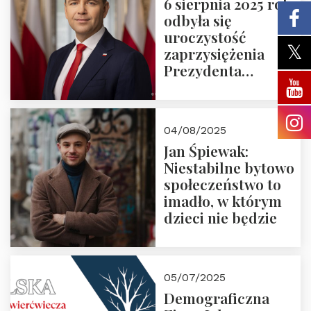
6 sierpnia 2025 roku
odbyła się
uroczystość
zaprzysiężenia
Prezydenta
Rzeczypospolitej
Polskiej Pana
Karola
04/08/2025
Nawrockiego
Jan Śpiewak:
Niestabilne bytowo
społeczeństwo to
imadło, w którym
dzieci nie będzie
05/07/2025
Demograficzna