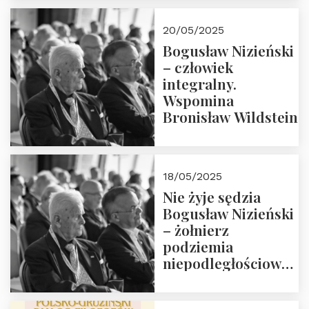
18:00. Zapraszamy!
20/05/2025
Bogusław Nizieński
– człowiek
integralny.
Wspomina
Bronisław Wildstein
18/05/2025
Nie żyje sędzia
Bogusław Nizieński
– żołnierz
podziemia
niepodległościowego
(NOW-AK), Kawaler
Orderu Orła