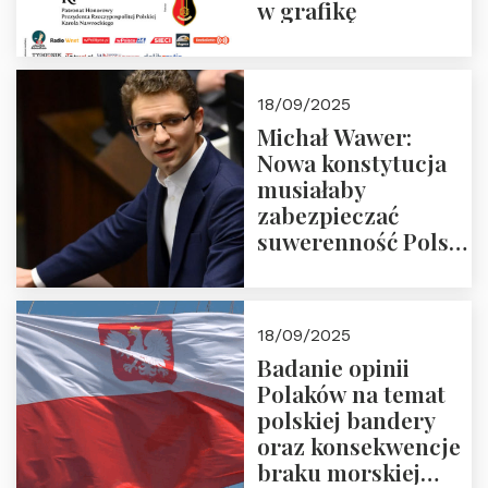
w grafikę
18/09/2025
Michał Wawer:
Nowa konstytucja
musiałaby
zabezpieczać
suwerenność Polski
i stanowić wyraz
jedności narodowej
18/09/2025
Badanie opinii
Polaków na temat
polskiej bandery
oraz konsekwencje
braku morskiej