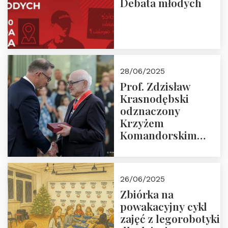
Debata młodych
28/06/2025
Prof. Zdzisław
Krasnodębski
odznaczony
Krzyżem
Komandorskim
Orderu Odrodzenia
Polski
26/06/2025
Zbiórka na
powakacyjny cykl
zajęć z legorobotyki