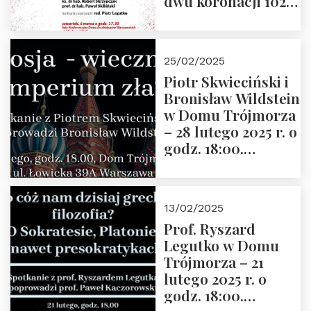
dwu koronacji 1025-
2025” autorstwa
Grzegorza
Górnego, 6 marca
25/02/2025
2025 r. godz. 17:30,
Piotr Skwieciński i
DAW ul. Miodowa
Bronisław Wildstein
17/19
w Domu Trójmorza
– 28 lutego 2025 r. o
godz. 18:00.
Zapraszamy!
13/02/2025
Prof. Ryszard
Legutko w Domu
Trójmorza – 21
lutego 2025 r. o
godz. 18:00.