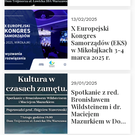
Spotkanie prowadzi
prof. Paweł
Kaczorowski.
13/02/2025
Zapraszamy
X Europejski
Kongres
Samorządów (EKS)
w Mikołajkach 3-4
marca 2025 r.
29/01/2025
Spotkanie z red.
Bronisławem
Wildsteinem i dr.
Maciejem
Mazurkiem w Domu
Trójmorza – 7