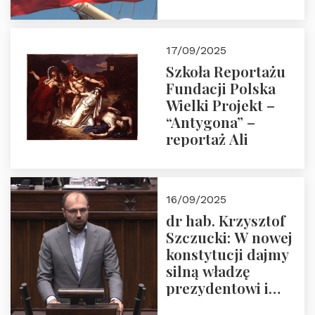
floty handlowej pod
narodową banderą
17/09/2025
Szkoła Reportażu
Fundacji Polska
Wielki Projekt –
“Antygona” –
reportaż Ali
16/09/2025
dr hab. Krzysztof
Szczucki: W nowej
konstytucji dajmy
silną władzę
prezydentowi i
pożegnajmy