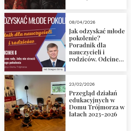
08/04/2026
Jak odzyskać młode
pokolenie?
Poradnik dla
nauczycieli i
rodziców. Odcinek
6. Tranzycja
płciowa jako rytuał
przejścia.
23/02/2026
Rozmawiają red.
Przegląd działań
Grzegorz Górny i
edukacyjnych w
prof. Michał
Domu Trójmorza w
Łuczewski
latach 2023-2026