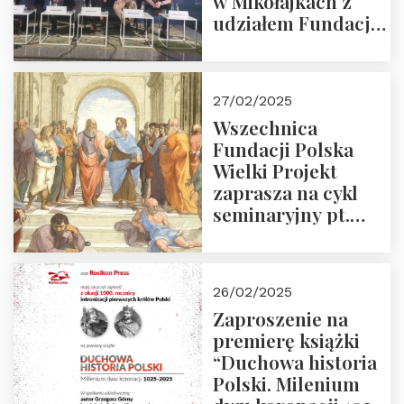
w Mikołajkach z
udziałem Fundacji
Polska Wielki
Projekt – 2025 r.
27/02/2025
Wszechnica
Fundacji Polska
Wielki Projekt
zaprasza na cykl
seminaryjny pt.
“Zapomniane
arcydzieła filozofii
europejskiej”
26/02/2025
Zaproszenie na
premierę książki
“Duchowa historia
Polski. Milenium