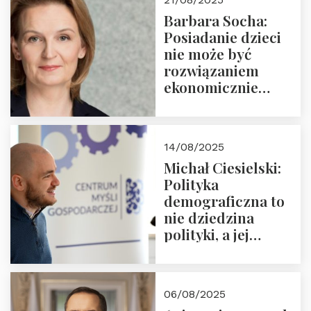
Nowego
Barbara Socha:
Ćwierćwiecza”
Posiadanie dzieci
nie może być
rozwiązaniem
ekonomicznie
nieracjonalnym
14/08/2025
Michał Ciesielski:
Polityka
demograficzna to
nie dziedzina
polityki, a jej
wymiar
06/08/2025