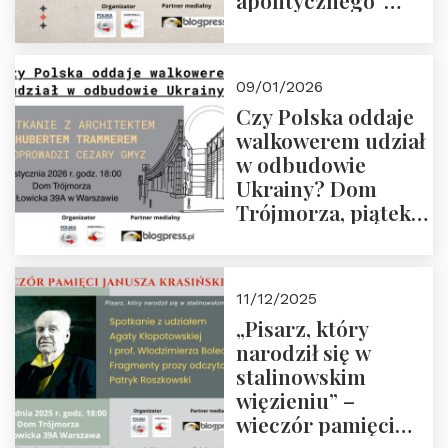
apolitycznego”
Manna. Dom
Trójmorza, piątek
23 stycznia 2026 r.,
09/01/2026
godz. 18:00.
Czy Polska oddaje
Zapraszamy!
walkowerem udział
w odbudowie
Ukrainy? Dom
Trójmorza, piątek
16 stycznia 2026 r.,
godz. 18:00.
Zapraszamy!
11/12/2025
„Pisarz, który
narodził się w
stalinowskim
więzieniu” –
wieczór pamięci