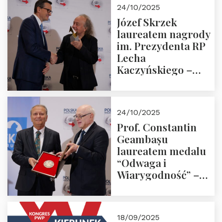
Zapraszamy!
24/10/2025
Józef Skrzek
laureatem nagrody
im. Prezydenta RP
Lecha
Kaczyńskiego –
Laudacja
24/10/2025
Prof. Constantin
Geambașu
laureatem medalu
“Odwaga i
Wiarygodność” –
Laudacja
18/09/2025