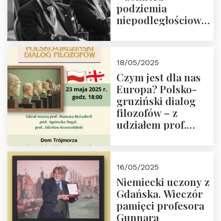
podziemia
niepodległościowego
(NOW-AK), Kawaler
Orderu Orła
Białego, działacz
18/05/2025
społeczny, członek
Czym jest dla nas
Kapituły Nagrody
Europa? Polsko-
im. Prezydenta
gruziński dialog
Lecha
filozofów – z
Kaczyńskiego.
udziałem prof.
Wielki autorytet.
Mamuki
Beriashvili’ego, prof.
Agnieszki Nogal.
16/05/2025
Dom Trójmorza 23
Niemiecki uczony z
maja 2025 r. godz.
Gdańska. Wieczór
18:00.
pamięci profesora
Gunnara