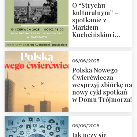
O “Strychu
kulturalnym” –
spotkanie z
Markiem
Kuchcińskim i
przyjaciółmi.
Zapraszamy 13
czerwca 2025 r. o
06/06/2025
18:00
Polska Nowego
Ćwierćwiecza –
wesprzyj zbiórkę na
nowy cykl spotkań
w Domu Trójmorza!
06/06/2025
Jak uczy się