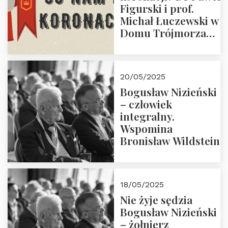
Figurski i prof.
Michał Łuczewski w
Domu Trójmorza
30.05.2025 r. godz.
18:00. Zapraszamy!
20/05/2025
Bogusław Nizieński
– człowiek
integralny.
Wspomina
Bronisław Wildstein
18/05/2025
Nie żyje sędzia
Bogusław Nizieński
– żołnierz