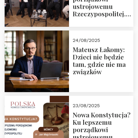
ustrojowemu
Rzeczypospolitej.
Zapraszamy do
obejrzenia nagrania
24/08/2025
Mateusz Łakomy:
Dzieci nie będzie
tam, gdzie nie ma
związków
23/08/2025
Nowa Konstytucja?
Ku lepszemu
porządkowi
ustrojowemu