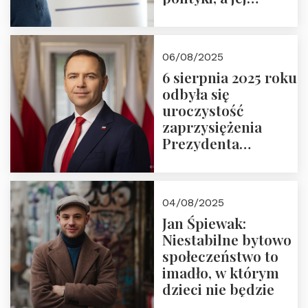
wymiar
06/08/2025
6 sierpnia 2025 roku
odbyła się
uroczystość
zaprzysiężenia
Prezydenta
Rzeczypospolitej
Polskiej Pana
Karola
04/08/2025
Nawrockiego
Jan Śpiewak:
Niestabilne bytowo
społeczeństwo to
imadło, w którym
dzieci nie będzie