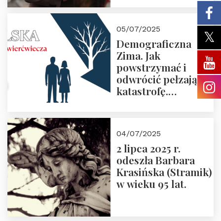
05/07/2025
Demograficzna
Zima. Jak
powstrzymać i
odwrócić pełzającą
katastrofę.
Zapraszamy na
pierwsze spotkanie
z cyklu “Polska
04/07/2025
Nowego
2 lipca 2025 r.
Ćwierćwiecza”
odeszła Barbara
Krasińska (Stramik)
w wieku 95 lat.