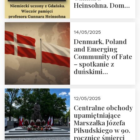
Heinsohna. Dom
Trójmorza 16 maja
2025 r. godz. 18:00.
Zapraszamy!
14/05/2025
Denmark, Poland
and Emerging
Community of Fate
– spotkanie z
duńskimi
konserwatystami
młodego pokolenia
w Domu Trójmorza
12/05/2025
Centralne obchody
upamiętniające
Marszałka Józefa
Piłsudskiego w 90.
rocznicę śmierci