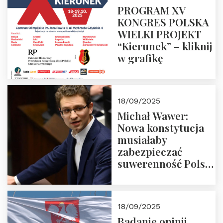
PROGRAM XV
KONGRES POLSKA
WIELKI PROJEKT
“Kierunek” – kliknij
w grafikę
18/09/2025
Michał Wawer:
Nowa konstytucja
musiałaby
zabezpieczać
suwerenność Polski
i stanowić wyraz
jedności narodowej
18/09/2025
Badanie opinii