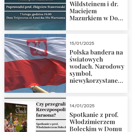
Wildsteinem i dr.
Maciejem
Mazurkiem w Domu
Trójmorza – 7
lutego 2025 r. o
godz. 18:00.
15/01/2025
Prowadzi prof.
Polska bandera na
Zbigniew
światowych
Stawrowski
wodach. Narodowy
symbol,
niewykorzystane
możliwości i
wyzwania
przyszłości
14/01/2025
Spotkanie z prof.
Włodzimierzem
Boleckim w Domu