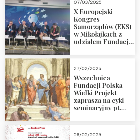
07/03/2025
X Europejski
Kongres
Samorządów (EKS)
w Mikołajkach z
udziałem Fundacji
Polska Wielki
Projekt – 2025 r.
27/02/2025
Wszechnica
Fundacji Polska
Wielki Projekt
zaprasza na cykl
seminaryjny pt.
“Zapomniane
arcydzieła filozofii
europejskiej”
26/02/2025