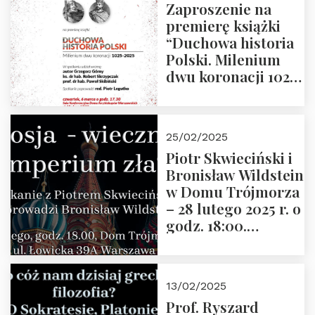
Zaproszenie na
premierę książki
“Duchowa historia
Polski. Milenium
dwu koronacji 1025-
2025” autorstwa
Grzegorza
Górnego, 6 marca
25/02/2025
2025 r. godz. 17:30,
Piotr Skwieciński i
DAW ul. Miodowa
Bronisław Wildstein
17/19
w Domu Trójmorza
– 28 lutego 2025 r. o
godz. 18:00.
Zapraszamy!
13/02/2025
Prof. Ryszard