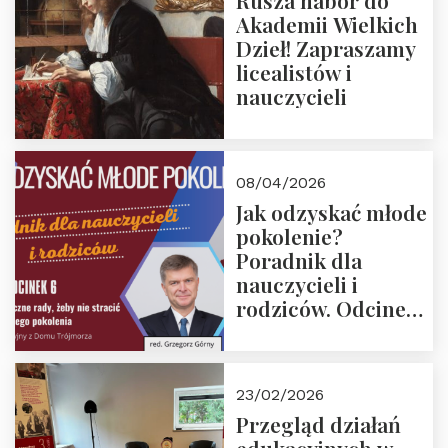
Rusza nabór do
Akademii Wielkich
Dzieł! Zapraszamy
licealistów i
nauczycieli
08/04/2026
Jak odzyskać młode
pokolenie?
Poradnik dla
nauczycieli i
rodziców. Odcinek
6. Tranzycja
płciowa jako rytuał
przejścia.
23/02/2026
Rozmawiają red.
Przegląd działań
Grzegorz Górny i