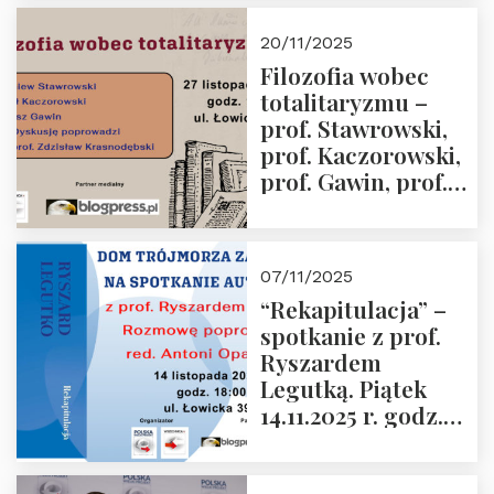
Kida, Magdalena
Murawska,
20/11/2025
Przemysław
Filozofia wobec
Sobolewski – 4
totalitaryzmu –
grudnia 2025 r.
prof. Stawrowski,
godz. 18:00.
prof. Kaczorowski,
prof. Gawin, prof.
Krasnodębski –
czwartek 27.11.2025
r. godz. 18:00
07/11/2025
“Rekapitulacja” –
spotkanie z prof.
Ryszardem
Legutką. Piątek
14.11.2025 r. godz.
18:00 w Domu
Trójmorza.