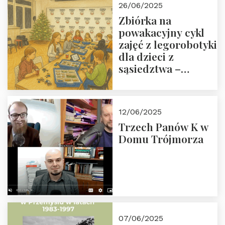
26/06/2025
Zbiórka na
powakacyjny cykl
zajęć z legorobotyki
dla dzieci z
sąsiedztwa –
wesprzyj
społeczno-
edukacyjną misję
12/06/2025
Fundacji
Trzech Panów K w
Domu Trójmorza
07/06/2025