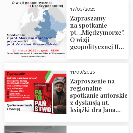
kwietnia 2025 r. –
17/03/2025
“Rosja-Niemcy…”
Zapraszamy
na spotkanie
pt. „Międzymorze”.
O wizji
geopolitycznej II
Rzeczypospolitej –
21.03.2025 r. o godz.
18:00 – prof. Kornat
11/03/2025
i prof.
Zaproszenie na
Krasnodębski
regionalne
spotkanie autorskie
z dyskusją nt.
książki dra Jana
Śpiewaka
“Patopaństwo”