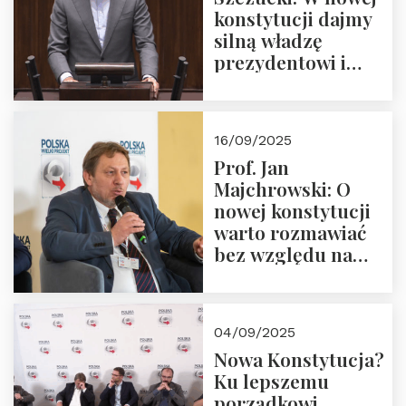
konstytucji dajmy
silną władzę
prezydentowi i
pożegnajmy
dziedzictwo
Okrągłego Stołu
16/09/2025
Prof. Jan
Majchrowski: O
nowej konstytucji
warto rozmawiać
bez względu na
rezultat
04/09/2025
Nowa Konstytucja?
Ku lepszemu
porządkowi