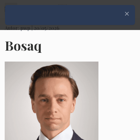
Rozwiń menu
Zamknij
Autor: pwp |
20/05/2026
Bosaq