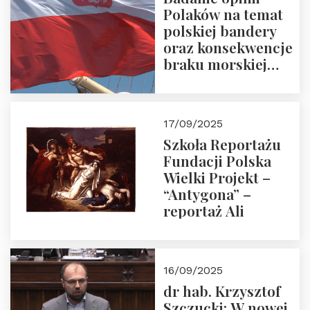
Polaków na temat
polskiej bandery
oraz konsekwencje
braku morskiej
floty handlowej pod
narodową banderą
17/09/2025
Szkoła Reportażu
Fundacji Polska
Wielki Projekt –
“Antygona” –
reportaż Ali
16/09/2025
dr hab. Krzysztof
Szczucki: W nowej