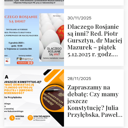
Janusza
Krasińskiego o
godz. 18:00 oraz
30/11/2025
zwiedzanie
Dlaczego Rosjanie
Muzeum Żołnierzy
są inni? Red. Piotr
Wyklętych i
Gursztyn, dr Maciej
Więźniów
Mazurek – piątek
Politycznych PRL o
5.12.2025 r. godz.
godz. 16:00 – 19
18:00 Dom
grudnia 2025 r.
Trójmorza.
28/11/2025
Zapraszamy na
debatę: Czy mamy
jeszcze
Konstytucję? Julia
Przyłębska, Paweł
Jabłoński, Oskar