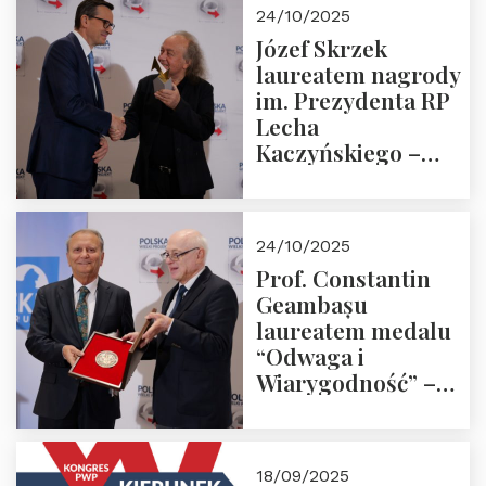
Zapraszamy!
24/10/2025
Józef Skrzek
laureatem nagrody
im. Prezydenta RP
Lecha
Kaczyńskiego –
Laudacja
24/10/2025
Prof. Constantin
Geambașu
laureatem medalu
“Odwaga i
Wiarygodność” –
Laudacja
18/09/2025