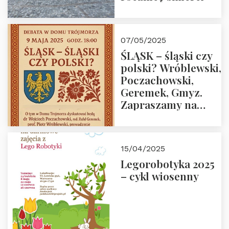
07/05/2025
ŚLĄSK – śląski czy
polski? Wróblewski,
Poczachowski,
Geremek, Gmyz.
Zapraszamy na
spotkanie 9 maja
2025 r. o godz. 18:00
do Domu
15/04/2025
Trójmorza.
Legorobotyka 2025
– cykl wiosenny