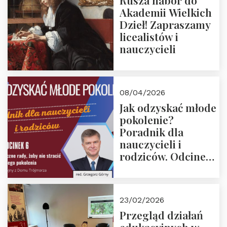
Rusza nabór do
Akademii Wielkich
Dzieł! Zapraszamy
licealistów i
nauczycieli
08/04/2026
Jak odzyskać młode
pokolenie?
Poradnik dla
nauczycieli i
rodziców. Odcinek
6. Tranzycja
płciowa jako rytuał
przejścia.
23/02/2026
Rozmawiają red.
Przegląd działań
Grzegorz Górny i