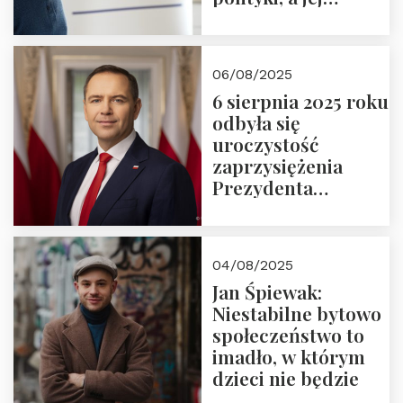
wymiar
06/08/2025
6 sierpnia 2025 roku
odbyła się
uroczystość
zaprzysiężenia
Prezydenta
Rzeczypospolitej
Polskiej Pana
Karola
04/08/2025
Nawrockiego
Jan Śpiewak:
Niestabilne bytowo
społeczeństwo to
imadło, w którym
dzieci nie będzie