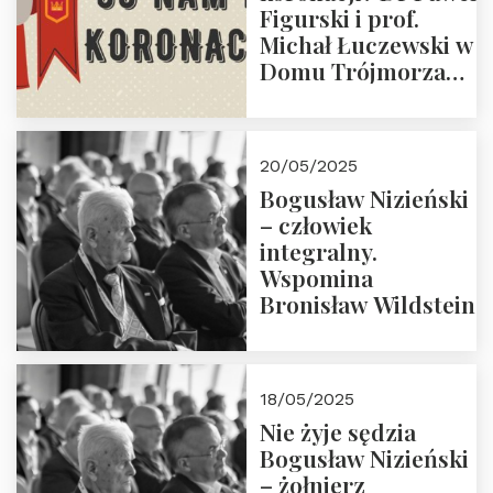
Figurski i prof.
Michał Łuczewski w
Domu Trójmorza
30.05.2025 r. godz.
18:00. Zapraszamy!
20/05/2025
Bogusław Nizieński
– człowiek
integralny.
Wspomina
Bronisław Wildstein
18/05/2025
Nie żyje sędzia
Bogusław Nizieński
– żołnierz