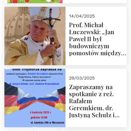
14/04/2025
Prof. Michał
Łuczewski: „Jan
Paweł II był
budowniczym
pomostów między
sprzecznościami”
29/03/2025
Zapraszamy na
spotkanie z reż.
Rafałem
Geremkiem, dr.
Justyną Schulz i
prof. Zdzisławem
Krasnodębskim – 4