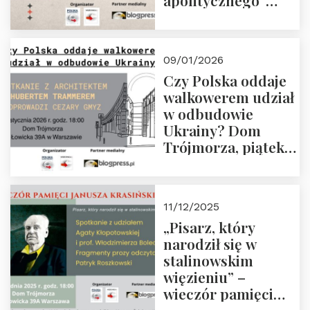
apolitycznego”
Manna. Dom
Trójmorza, piątek
23 stycznia 2026 r.,
09/01/2026
godz. 18:00.
Czy Polska oddaje
Zapraszamy!
walkowerem udział
w odbudowie
Ukrainy? Dom
Trójmorza, piątek
16 stycznia 2026 r.,
godz. 18:00.
Zapraszamy!
11/12/2025
„Pisarz, który
narodził się w
stalinowskim
więzieniu” –
wieczór pamięci