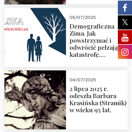
05/07/2025
Demograficzna
Zima. Jak
powstrzymać i
odwrócić pełzającą
katastrofę.
Zapraszamy na
pierwsze spotkanie
z cyklu “Polska
04/07/2025
Nowego
2 lipca 2025 r.
Ćwierćwiecza”
odeszła Barbara
Krasińska (Stramik)
w wieku 95 lat.