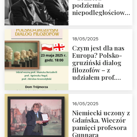
podziemia
niepodległościowego
(NOW-AK), Kawaler
Orderu Orła
Białego, działacz
18/05/2025
społeczny, członek
Czym jest dla nas
Kapituły Nagrody
Europa? Polsko-
im. Prezydenta
gruziński dialog
Lecha
filozofów – z
Kaczyńskiego.
udziałem prof.
Wielki autorytet.
Mamuki
Beriashvili’ego, prof.
Agnieszki Nogal.
16/05/2025
Dom Trójmorza 23
Niemiecki uczony z
maja 2025 r. godz.
Gdańska. Wieczór
18:00.
pamięci profesora
Gunnara