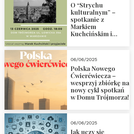
O “Strychu
kulturalnym” –
spotkanie z
Markiem
Kuchcińskim i
przyjaciółmi.
Zapraszamy 13
czerwca 2025 r. o
06/06/2025
18:00
Polska Nowego
Ćwierćwiecza –
wesprzyj zbiórkę na
nowy cykl spotkań
w Domu Trójmorza!
06/06/2025
Jak uczy się