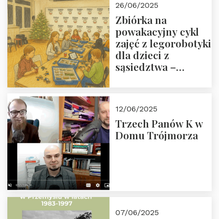
26/06/2025
Zbiórka na
powakacyjny cykl
zajęć z legorobotyki
dla dzieci z
sąsiedztwa –
wesprzyj
społeczno-
edukacyjną misję
12/06/2025
Fundacji
Trzech Panów K w
Domu Trójmorza
07/06/2025