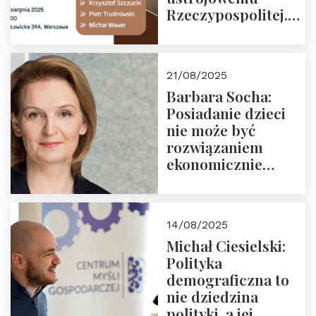
Rzeczypospolitej.
Zapraszamy na
drugie spotkanie z
cyklu “Polska
21/08/2025
Nowego
Barbara Socha:
Ćwierćwiecza”
Posiadanie dzieci
nie może być
rozwiązaniem
ekonomicznie
nieracjonalnym
14/08/2025
Michał Ciesielski:
Polityka
demograficzna to
nie dziedzina
polityki, a jej