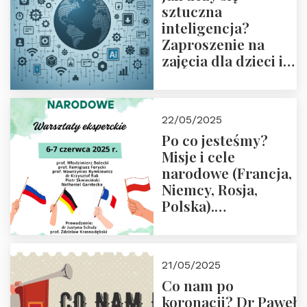
sztuczna
inteligencja?
Zaproszenie na
zajęcia dla dzieci i
rodziców
22/05/2025
Po co jesteśmy?
Misje i cele
narodowe (Francja,
Niemcy, Rosja,
Polska).
Dwudniowe
eksperckie
warsztaty.
21/05/2025
Zapraszamy do
Co nam po
zapisów.
koronacji? Dr Paweł