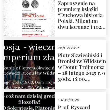
Zaproszenie na
premierę książki
“Duchowa historia
Polski. Milenium
dwu koronacji 1025-
2025” autorstwa
Grzegorza
Górnego, 6 marca
25/02/2025
2025 r. godz. 17:30,
Piotr Skwieciński i
DAW ul. Miodowa
Bronisław Wildstein
17/19
w Domu Trójmorza
– 28 lutego 2025 r. o
godz. 18:00.
Zapraszamy!
13/02/2025
Prof. Ryszard