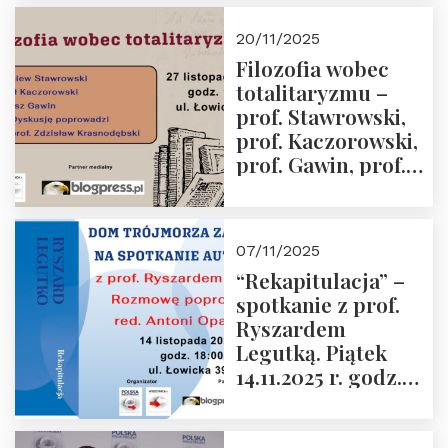
Kida, Magdalena
Murawska,
20/11/2025
Przemysław
Filozofia wobec
Sobolewski – 4
totalitaryzmu –
grudnia 2025 r.
prof. Stawrowski,
godz. 18:00.
prof. Kaczorowski,
prof. Gawin, prof.
Krasnodębski –
czwartek 27.11.2025
r. godz. 18:00
07/11/2025
“Rekapitulacja” –
spotkanie z prof.
Ryszardem
Legutką. Piątek
14.11.2025 r. godz.
18:00 w Domu
Trójmorza.