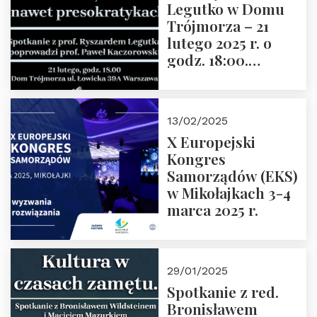
Legutko w Domu
Trójmorza – 21
lutego 2025 r. o
godz. 18:00.
Spotkanie prowadzi
prof. Paweł
Kaczorowski.
13/02/2025
Zapraszamy
X Europejski
Kongres
Samorządów (EKS)
w Mikołajkach 3-4
marca 2025 r.
29/01/2025
Spotkanie z red.
Bronisławem