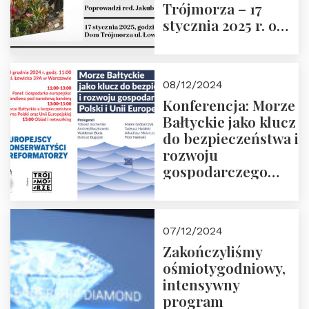
Trójmorza – 17
stycznia 2025 r. o
godz. 18:00.
Prowadzi red. Jakub
Moroz
08/12/2024
Konferencja: Morze
Bałtyckie jako klucz
do bezpieczeństwa i
rozwoju
gospodarczego
Polski i Unii
Europejskiej –
13.12.2024 r.
07/12/2024
ZAPRASZAMY
Zakończyliśmy
ośmiotygodniowy,
intensywny
program