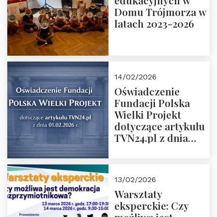
edukacyjnych w
prof. Michał
Domu Trójmorza w
Łuczewski
latach 2023-2026
14/02/2026
Oświadczenie
Fundacji Polska
Wielki Projekt
dotyczące artykułu
TVN24.pl z dnia
01.02.2026 r.
13/02/2026
Warsztaty
eksperckie: Czy