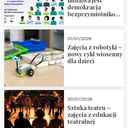
możliwa jest
demokracja
bezprzymiotnikowa?
13-14 marca 2026 r.
w Domu Trójmorza.
Zapisz się!
31/01/2026
Zajęcia z robotyki –
nowy cykl wiosenny
dla dzieci
20/01/2026
Sztuka teatru –
zajęcia z edukacji
teatralnej