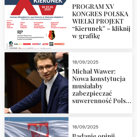
PROGRAM XV
KONGRES POLSKA
WIELKI PROJEKT
“Kierunek” – kliknij
w grafikę
18/09/2025
Michał Wawer:
Nowa konstytucja
musiałaby
zabezpieczać
suwerenność Polski
i stanowić wyraz
jedności narodowej
18/09/2025
Badanie opinii