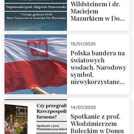
Wildsteinem i dr.
Maciejem
Mazurkiem w Domu
Trójmorza – 7
lutego 2025 r. o
godz. 18:00.
15/01/2025
Prowadzi prof.
Polska bandera na
Zbigniew
światowych
Stawrowski
wodach. Narodowy
symbol,
niewykorzystane
możliwości i
wyzwania
przyszłości
14/01/2025
Spotkanie z prof.
Włodzimierzem
Boleckim w Domu