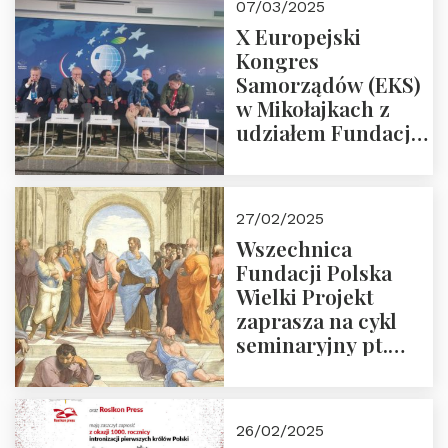
07/03/2025
X Europejski
Kongres
Samorządów (EKS)
w Mikołajkach z
udziałem Fundacji
Polska Wielki
Projekt – 2025 r.
27/02/2025
Wszechnica
Fundacji Polska
Wielki Projekt
zaprasza na cykl
seminaryjny pt.
“Zapomniane
arcydzieła filozofii
europejskiej”
26/02/2025