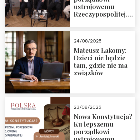
ustrojowemu
Rzeczypospolitej.
Zapraszamy do
obejrzenia nagrania
24/08/2025
Mateusz Łakomy:
Dzieci nie będzie
tam, gdzie nie ma
związków
23/08/2025
Nowa Konstytucja?
Ku lepszemu
porządkowi
ustrojowemu