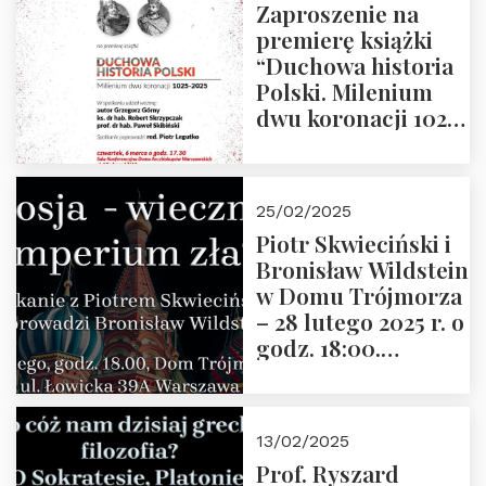
Zaproszenie na
premierę książki
“Duchowa historia
Polski. Milenium
dwu koronacji 1025-
2025” autorstwa
Grzegorza
Górnego, 6 marca
25/02/2025
2025 r. godz. 17:30,
Piotr Skwieciński i
DAW ul. Miodowa
Bronisław Wildstein
17/19
w Domu Trójmorza
– 28 lutego 2025 r. o
godz. 18:00.
Zapraszamy!
13/02/2025
Prof. Ryszard