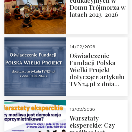
edukacyjnych w
prof. Michał
Domu Trójmorza w
Łuczewski
latach 2023-2026
14/02/2026
Oświadczenie
Fundacji Polska
Wielki Projekt
dotyczące artykułu
TVN24.pl z dnia
01.02.2026 r.
13/02/2026
Warsztaty
eksperckie: Czy