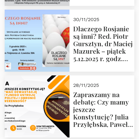
Janusza
Krasińskiego o
godz. 18:00 oraz
30/11/2025
zwiedzanie
Dlaczego Rosjanie
Muzeum Żołnierzy
są inni? Red. Piotr
Wyklętych i
Gursztyn, dr Maciej
Więźniów
Mazurek – piątek
Politycznych PRL o
5.12.2025 r. godz.
godz. 16:00 – 19
18:00 Dom
grudnia 2025 r.
Trójmorza.
28/11/2025
Zapraszamy na
debatę: Czy mamy
jeszcze
Konstytucję? Julia
Przyłębska, Paweł
Jabłoński, Oskar