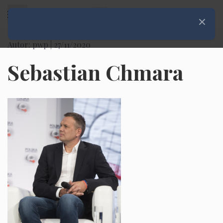
Rozwiń menu
Zamknij
Autor: pwp |
27/11/2020
Sebastian Chmara