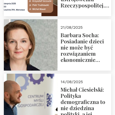
Rzeczypospolitej.
Zapraszamy na
drugie spotkanie z
cyklu “Polska
21/08/2025
Nowego
Barbara Socha:
Ćwierćwiecza”
Posiadanie dzieci
nie może być
rozwiązaniem
ekonomicznie
nieracjonalnym
14/08/2025
Michał Ciesielski:
Polityka
demograficzna to
nie dziedzina
polityki, a jej