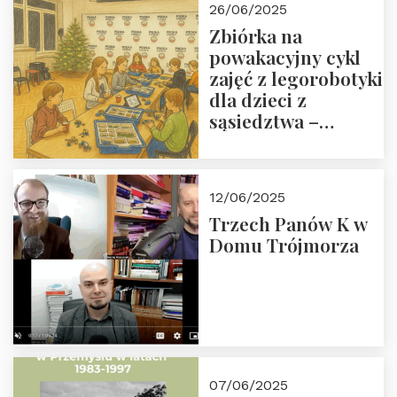
26/06/2025
Zbiórka na
powakacyjny cykl
zajęć z legorobotyki
dla dzieci z
sąsiedztwa –
wesprzyj
społeczno-
edukacyjną misję
12/06/2025
Fundacji
Trzech Panów K w
Domu Trójmorza
07/06/2025