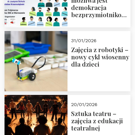
możliwa jest
demokracja
bezprzymiotnikowa?
13-14 marca 2026 r.
w Domu Trójmorza.
Zapisz się!
31/01/2026
Zajęcia z robotyki –
nowy cykl wiosenny
dla dzieci
20/01/2026
Sztuka teatru –
zajęcia z edukacji
teatralnej