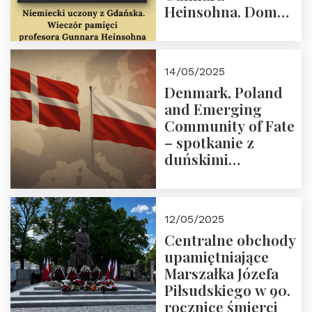
Heinsohna. Dom
Trójmorza 16 maja
2025 r. godz. 18:00.
Zapraszamy!
14/05/2025
Denmark, Poland
and Emerging
Community of Fate
– spotkanie z
duńskimi
konserwatystami
młodego pokolenia
w Domu Trójmorza
12/05/2025
Centralne obchody
upamiętniające
Marszałka Józefa
Piłsudskiego w 90.
rocznicę śmierci