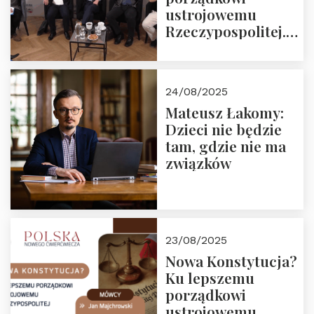
ustrojowemu
Rzeczypospolitej.
Zapraszamy do
obejrzenia nagrania
24/08/2025
Mateusz Łakomy:
Dzieci nie będzie
tam, gdzie nie ma
związków
23/08/2025
Nowa Konstytucja?
Ku lepszemu
porządkowi
ustrojowemu