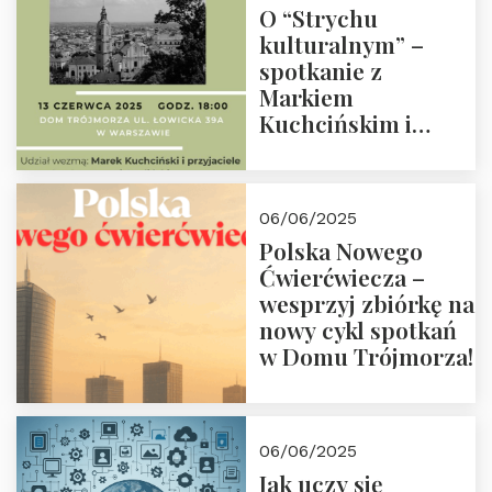
O “Strychu
kulturalnym” –
spotkanie z
Markiem
Kuchcińskim i
przyjaciółmi.
Zapraszamy 13
czerwca 2025 r. o
06/06/2025
18:00
Polska Nowego
Ćwierćwiecza –
wesprzyj zbiórkę na
nowy cykl spotkań
w Domu Trójmorza!
06/06/2025
Jak uczy się