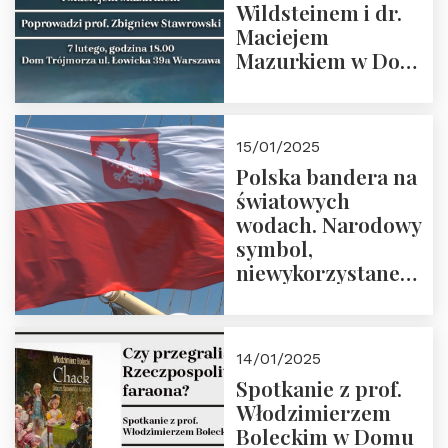
Wildsteinem i dr.
Maciejem
Mazurkiem w Domu
Trójmorza – 7
lutego 2025 r. o
godz. 18:00.
15/01/2025
Prowadzi prof.
Polska bandera na
Zbigniew
światowych
Stawrowski
wodach. Narodowy
symbol,
niewykorzystane
możliwości i
wyzwania
przyszłości
14/01/2025
Spotkanie z prof.
Włodzimierzem
Boleckim w Domu