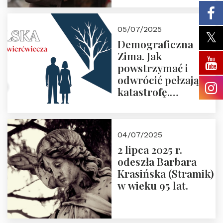
05/07/2025
Demograficzna
Zima. Jak
powstrzymać i
odwrócić pełzającą
katastrofę.
Zapraszamy na
pierwsze spotkanie
z cyklu “Polska
04/07/2025
Nowego
2 lipca 2025 r.
Ćwierćwiecza”
odeszła Barbara
Krasińska (Stramik)
w wieku 95 lat.