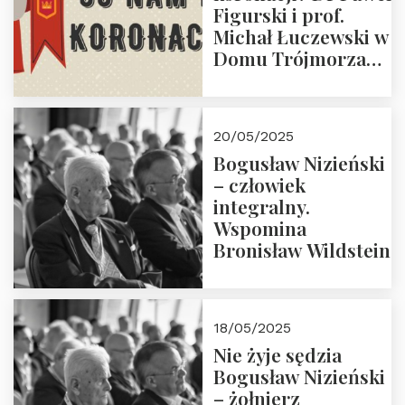
Figurski i prof.
Michał Łuczewski w
Domu Trójmorza
30.05.2025 r. godz.
18:00. Zapraszamy!
20/05/2025
Bogusław Nizieński
– człowiek
integralny.
Wspomina
Bronisław Wildstein
18/05/2025
Nie żyje sędzia
Bogusław Nizieński
– żołnierz