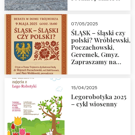
07/05/2025
ŚLĄSK – śląski czy
polski? Wróblewski,
Poczachowski,
Geremek, Gmyz.
Zapraszamy na
spotkanie 9 maja
2025 r. o godz. 18:00
do Domu
15/04/2025
Trójmorza.
Legorobotyka 2025
– cykl wiosenny