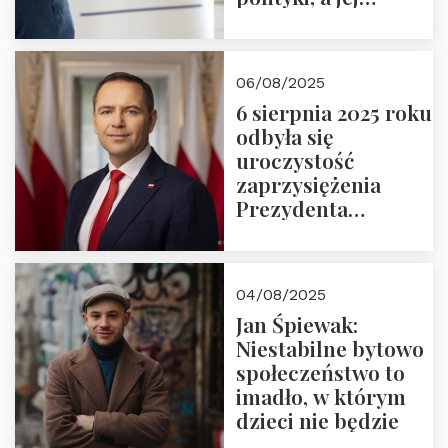
wymiar
06/08/2025
6 sierpnia 2025 roku
odbyła się
uroczystość
zaprzysiężenia
Prezydenta
Rzeczypospolitej
Polskiej Pana
Karola
04/08/2025
Nawrockiego
Jan Śpiewak:
Niestabilne bytowo
społeczeństwo to
imadło, w którym
dzieci nie będzie