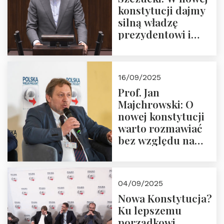
konstytucji dajmy
silną władzę
prezydentowi i
pożegnajmy
dziedzictwo
Okrągłego Stołu
16/09/2025
Prof. Jan
Majchrowski: O
nowej konstytucji
warto rozmawiać
bez względu na
rezultat
04/09/2025
Nowa Konstytucja?
Ku lepszemu
porządkowi