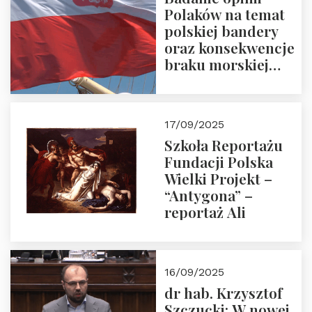
Polaków na temat
polskiej bandery
oraz konsekwencje
braku morskiej
floty handlowej pod
narodową banderą
17/09/2025
Szkoła Reportażu
Fundacji Polska
Wielki Projekt –
“Antygona” –
reportaż Ali
16/09/2025
dr hab. Krzysztof
Szczucki: W nowej