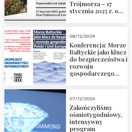
Trójmorza – 17
stycznia 2025 r. o
godz. 18:00.
Prowadzi red. Jakub
Moroz
08/12/2024
Konferencja: Morze
Bałtyckie jako klucz
do bezpieczeństwa i
rozwoju
gospodarczego
Polski i Unii
Europejskiej –
13.12.2024 r.
07/12/2024
ZAPRASZAMY
Zakończyliśmy
ośmiotygodniowy,
intensywny
program