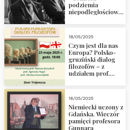
podziemia
niepodległościowego
(NOW-AK), Kawaler
Orderu Orła
Białego, działacz
18/05/2025
społeczny, członek
Czym jest dla nas
Kapituły Nagrody
Europa? Polsko-
im. Prezydenta
gruziński dialog
Lecha
filozofów – z
Kaczyńskiego.
udziałem prof.
Wielki autorytet.
Mamuki
Beriashvili’ego, prof.
Agnieszki Nogal.
16/05/2025
Dom Trójmorza 23
Niemiecki uczony z
maja 2025 r. godz.
Gdańska. Wieczór
18:00.
pamięci profesora
Gunnara