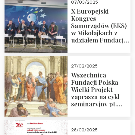
07/03/2025
X Europejski
Kongres
Samorządów (EKS)
w Mikołajkach z
udziałem Fundacji
Polska Wielki
Projekt – 2025 r.
27/02/2025
Wszechnica
Fundacji Polska
Wielki Projekt
zaprasza na cykl
seminaryjny pt.
“Zapomniane
arcydzieła filozofii
europejskiej”
26/02/2025