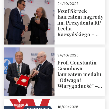
Zapraszamy!
24/10/2025
Józef Skrzek
laureatem nagrody
im. Prezydenta RP
Lecha
Kaczyńskiego –
Laudacja
24/10/2025
Prof. Constantin
Geambașu
laureatem medalu
“Odwaga i
Wiarygodność” –
Laudacja
18/09/2025