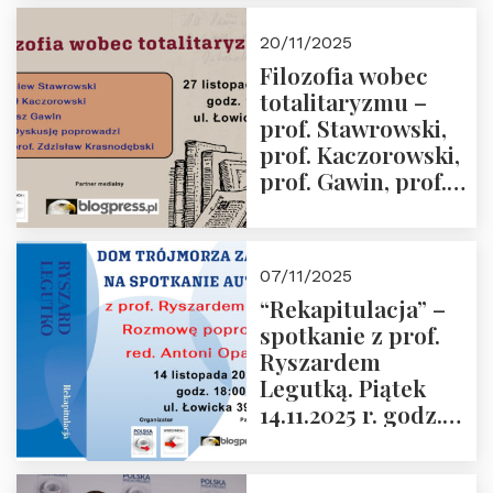
Kida, Magdalena
Murawska,
20/11/2025
Przemysław
Filozofia wobec
Sobolewski – 4
totalitaryzmu –
grudnia 2025 r.
prof. Stawrowski,
godz. 18:00.
prof. Kaczorowski,
prof. Gawin, prof.
Krasnodębski –
czwartek 27.11.2025
r. godz. 18:00
07/11/2025
“Rekapitulacja” –
spotkanie z prof.
Ryszardem
Legutką. Piątek
14.11.2025 r. godz.
18:00 w Domu
Trójmorza.