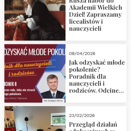
Rusza nabór do
Akademii Wielkich
Dzieł! Zapraszamy
licealistów i
nauczycieli
08/04/2026
Jak odzyskać młode
pokolenie?
Poradnik dla
nauczycieli i
rodziców. Odcinek
6. Tranzycja
płciowa jako rytuał
przejścia.
23/02/2026
Rozmawiają red.
Przegląd działań
Grzegorz Górny i