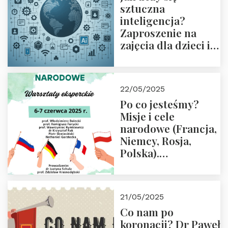
sztuczna
inteligencja?
Zaproszenie na
zajęcia dla dzieci i
rodziców
22/05/2025
Po co jesteśmy?
Misje i cele
narodowe (Francja,
Niemcy, Rosja,
Polska).
Dwudniowe
eksperckie
warsztaty.
21/05/2025
Zapraszamy do
Co nam po
zapisów.
koronacji? Dr Paweł