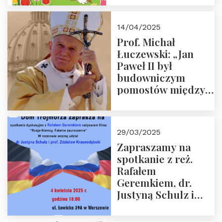
14/04/2025
Prof. Michał
Łuczewski: „Jan
Paweł II był
budowniczym
pomostów między
sprzecznościami”
29/03/2025
Zapraszamy na
spotkanie z reż.
Rafałem
Geremkiem, dr.
Justyną Schulz i
prof. Zdzisławem
Krasnodębskim – 4