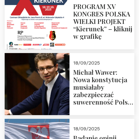
PROGRAM XV
KONGRES POLSKA
WIELKI PROJEKT
“Kierunek” – kliknij
w grafikę
18/09/2025
Michał Wawer:
Nowa konstytucja
musiałaby
zabezpieczać
suwerenność Polski
i stanowić wyraz
jedności narodowej
18/09/2025
Badanie opinii