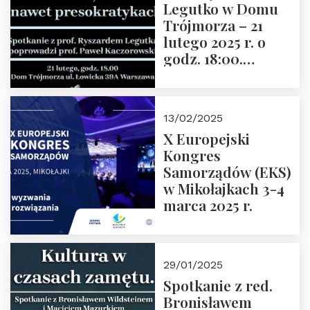
Legutko w Domu
Trójmorza – 21
lutego 2025 r. o
godz. 18:00.
Spotkanie prowadzi
prof. Paweł
Kaczorowski.
13/02/2025
Zapraszamy
X Europejski
Kongres
Samorządów (EKS)
w Mikołajkach 3-4
marca 2025 r.
29/01/2025
Spotkanie z red.
Bronisławem