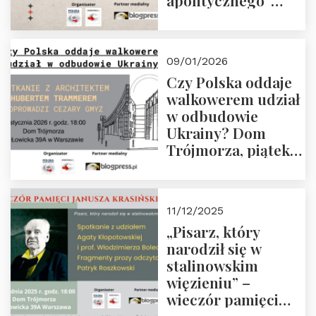
apolitycznego”
Manna. Dom
Trójmorza, piątek
23 stycznia 2026 r.,
09/01/2026
godz. 18:00.
Czy Polska oddaje
Zapraszamy!
walkowerem udział
w odbudowie
Ukrainy? Dom
Trójmorza, piątek
16 stycznia 2026 r.,
godz. 18:00.
Zapraszamy!
11/12/2025
„Pisarz, który
narodził się w
stalinowskim
więzieniu” –
wieczór pamięci