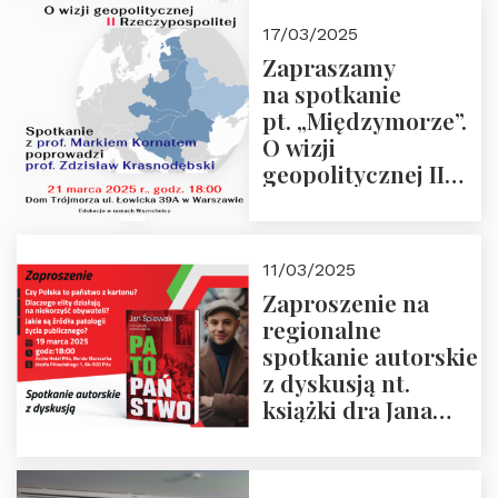
kwietnia 2025 r. –
17/03/2025
“Rosja-Niemcy…”
Zapraszamy
na spotkanie
pt. „Międzymorze”.
O wizji
geopolitycznej II
Rzeczypospolitej –
21.03.2025 r. o godz.
18:00 – prof. Kornat
11/03/2025
i prof.
Zaproszenie na
Krasnodębski
regionalne
spotkanie autorskie
z dyskusją nt.
książki dra Jana
Śpiewaka
“Patopaństwo”