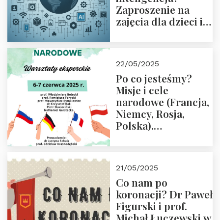
Zaproszenie na
zajęcia dla dzieci i
rodziców
22/05/2025
Po co jesteśmy?
Misje i cele
narodowe (Francja,
Niemcy, Rosja,
Polska).
Dwudniowe
eksperckie
warsztaty.
21/05/2025
Zapraszamy do
Co nam po
zapisów.
koronacji? Dr Paweł
Figurski i prof.
Michał Łuczewski w