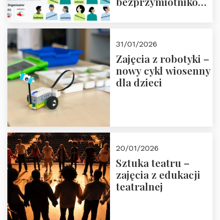
bezprzymiotnikowa?
13-14 marca 2026 r.
w Domu Trójmorza.
Zapisz się!
31/01/2026
Zajęcia z robotyki –
nowy cykl wiosenny
dla dzieci
20/01/2026
Sztuka teatru –
zajęcia z edukacji
teatralnej