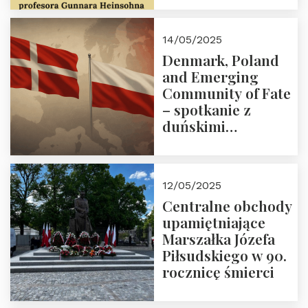
2025 r. godz. 18:00.
Zapraszamy!
14/05/2025
Denmark, Poland
and Emerging
Community of Fate
– spotkanie z
duńskimi
konserwatystami
młodego pokolenia
w Domu Trójmorza
12/05/2025
Centralne obchody
upamiętniające
Marszałka Józefa
Piłsudskiego w 90.
rocznicę śmierci