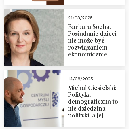
drugie spotkanie z
cyklu “Polska
21/08/2025
Nowego
Barbara Socha:
Ćwierćwiecza”
Posiadanie dzieci
nie może być
rozwiązaniem
ekonomicznie
nieracjonalnym
14/08/2025
Michał Ciesielski:
Polityka
demograficzna to
nie dziedzina
polityki, a jej
wymiar