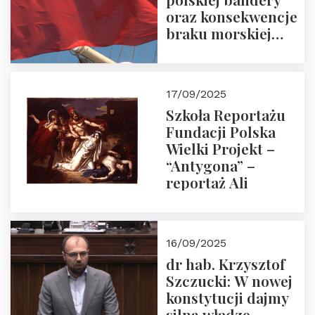
oraz konsekwencje
braku morskiej
floty handlowej pod
narodową banderą
17/09/2025
Szkoła Reportażu
Fundacji Polska
Wielki Projekt –
“Antygona” –
reportaż Ali
16/09/2025
dr hab. Krzysztof
Szczucki: W nowej
konstytucji dajmy
silną władzę