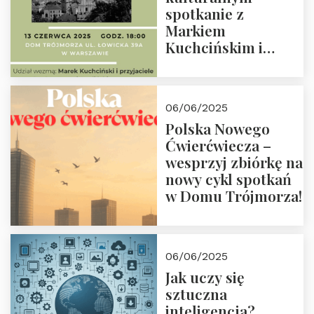
spotkanie z
Markiem
Kuchcińskim i
przyjaciółmi.
Zapraszamy 13
czerwca 2025 r. o
06/06/2025
18:00
Polska Nowego
Ćwierćwiecza –
wesprzyj zbiórkę na
nowy cykl spotkań
w Domu Trójmorza!
06/06/2025
Jak uczy się
sztuczna
inteligencja?