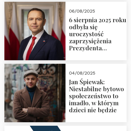
06/08/2025
6 sierpnia 2025 roku
odbyła się
uroczystość
zaprzysiężenia
Prezydenta
Rzeczypospolitej
Polskiej Pana
Karola
04/08/2025
Nawrockiego
Jan Śpiewak:
Niestabilne bytowo
społeczeństwo to
imadło, w którym
dzieci nie będzie