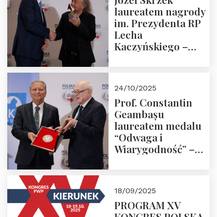
laureatem nagrody
im. Prezydenta RP
Lecha
Kaczyńskiego –
Laudacja
24/10/2025
Prof. Constantin
Geambașu
laureatem medalu
“Odwaga i
Wiarygodność” –
Laudacja
18/09/2025
PROGRAM XV
KONGRES POLSKA