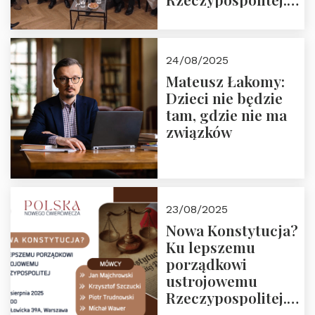
Zapraszamy do
obejrzenia nagrania
24/08/2025
Mateusz Łakomy:
Dzieci nie będzie
tam, gdzie nie ma
związków
23/08/2025
Nowa Konstytucja?
Ku lepszemu
porządkowi
ustrojowemu
Rzeczypospolitej.
Zapraszamy na