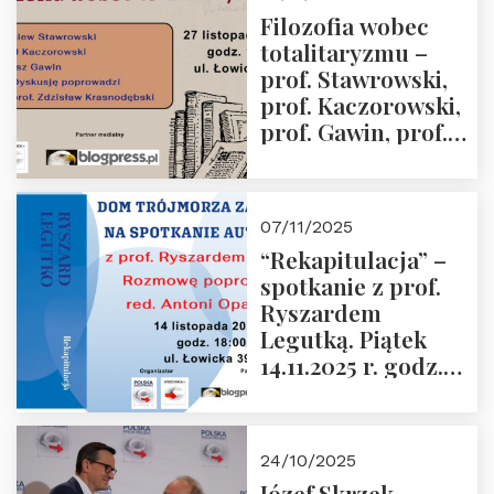
Przemysław
Filozofia wobec
Sobolewski – 4
totalitaryzmu –
grudnia 2025 r.
prof. Stawrowski,
godz. 18:00.
prof. Kaczorowski,
prof. Gawin, prof.
Krasnodębski –
czwartek 27.11.2025
r. godz. 18:00
07/11/2025
“Rekapitulacja” –
spotkanie z prof.
Ryszardem
Legutką. Piątek
14.11.2025 r. godz.
18:00 w Domu
Trójmorza.
Zapraszamy!
24/10/2025
Józef Skrzek