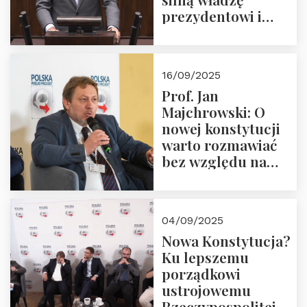
prezydentowi i
pożegnajmy
dziedzictwo
Okrągłego Stołu
16/09/2025
Prof. Jan
Majchrowski: O
nowej konstytucji
warto rozmawiać
bez względu na
rezultat
04/09/2025
Nowa Konstytucja?
Ku lepszemu
porządkowi
ustrojowemu
Rzeczypospolitej.