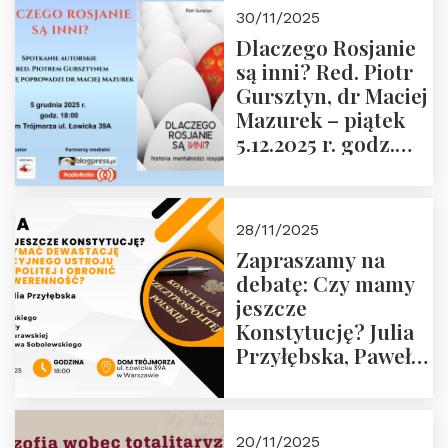
godz. 18:00 oraz
30/11/2025
zwiedzanie
Dlaczego Rosjanie
Muzeum Żołnierzy
są inni? Red. Piotr
Wyklętych i
Gursztyn, dr Maciej
Więźniów
Mazurek – piątek
Politycznych PRL o
5.12.2025 r. godz.
godz. 16:00 – 19
18:00 Dom
grudnia 2025 r.
Trójmorza.
28/11/2025
Zapraszamy na
debatę: Czy mamy
jeszcze
Konstytucję? Julia
Przyłębska, Paweł
Jabłoński, Oskar
Kida, Magdalena
Murawska,
20/11/2025