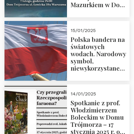
Mazurkiem w Domu
Trójmorza – 7
lutego 2025 r. o
godz. 18:00.
15/01/2025
Prowadzi prof.
Polska bandera na
Zbigniew
światowych
Stawrowski
wodach. Narodowy
symbol,
niewykorzystane
możliwości i
wyzwania
przyszłości
14/01/2025
Spotkanie z prof.
Włodzimierzem
Boleckim w Domu
Trójmorza – 17
stycznia 2025 r. o