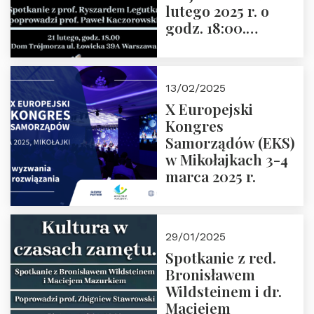
lutego 2025 r. o
godz. 18:00.
Spotkanie prowadzi
prof. Paweł
Kaczorowski.
13/02/2025
Zapraszamy
X Europejski
Kongres
Samorządów (EKS)
w Mikołajkach 3-4
marca 2025 r.
29/01/2025
Spotkanie z red.
Bronisławem
Wildsteinem i dr.
Maciejem