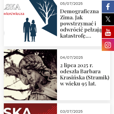
05/07/2025
Demograficzna
Zima. Jak
powstrzymać i
odwrócić pełzającą
katastrofę.
Zapraszamy na
pierwsze spotkanie
z cyklu “Polska
04/07/2025
Nowego
2 lipca 2025 r.
Ćwierćwiecza”
odeszła Barbara
Krasińska (Stramik)
w wieku 95 lat.
03/07/2025