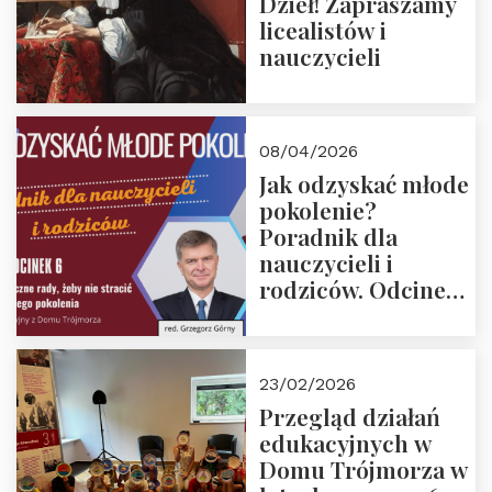
Dzieł! Zapraszamy
licealistów i
nauczycieli
08/04/2026
Jak odzyskać młode
pokolenie?
Poradnik dla
nauczycieli i
rodziców. Odcinek
6. Tranzycja
płciowa jako rytuał
przejścia.
23/02/2026
Rozmawiają red.
Przegląd działań
Grzegorz Górny i
edukacyjnych w
prof. Michał
Domu Trójmorza w
Łuczewski