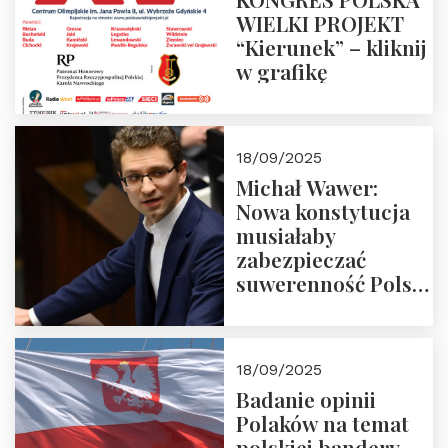
WIELKI PROJEKT
“Kierunek” – kliknij
w grafikę
18/09/2025
Michał Wawer:
Nowa konstytucja
musiałaby
zabezpieczać
suwerenność Polski
i stanowić wyraz
jedności narodowej
18/09/2025
Badanie opinii
Polaków na temat
polskiej bandery