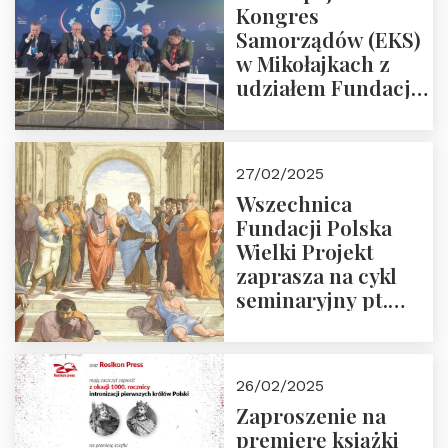
Kongres
Samorządów (EKS)
w Mikołajkach z
udziałem Fundacji
Polska Wielki
Projekt – 2025 r.
27/02/2025
Wszechnica
Fundacji Polska
Wielki Projekt
zaprasza na cykl
seminaryjny pt.
“Zapomniane
arcydzieła filozofii
europejskiej”
26/02/2025
Zaproszenie na
premierę książki