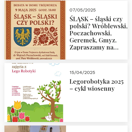
07/05/2025
ŚLĄSK – śląski czy
polski? Wróblewski,
Poczachowski,
Geremek, Gmyz.
Zapraszamy na
spotkanie 9 maja
2025 r. o godz. 18:00
do Domu
15/04/2025
Trójmorza.
Legorobotyka 2025
– cykl wiosenny