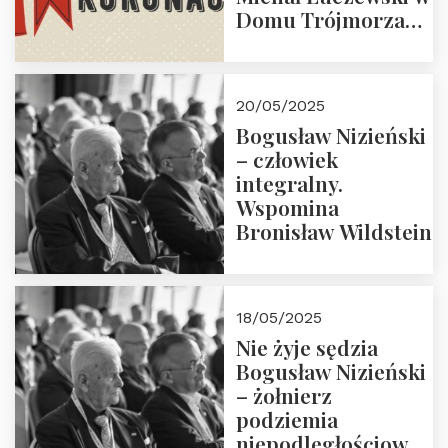
Domu Trójmorza
30.05.2025 r. godz.
18:00. Zapraszamy!
20/05/2025
Bogusław Nizieński
– człowiek
integralny.
Wspomina
Bronisław Wildstein
18/05/2025
Nie żyje sędzia
Bogusław Nizieński
– żołnierz
podziemia
niepodległościowego