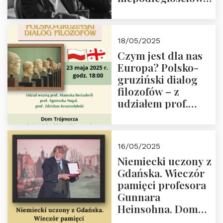
(NOW-AK), Kawaler
Orderu Orła
Białego, działacz
18/05/2025
społeczny, członek
Czym jest dla nas
Kapituły Nagrody
Europa? Polsko-
im. Prezydenta
gruziński dialog
Lecha
filozofów – z
Kaczyńskiego.
udziałem prof.
Wielki autorytet.
Mamuki
Beriashvili’ego, prof.
Agnieszki Nogal.
16/05/2025
Dom Trójmorza 23
Niemiecki uczony z
maja 2025 r. godz.
Gdańska. Wieczór
18:00.
pamięci profesora
Gunnara
Heinsohna. Dom
Trójmorza 16 maja