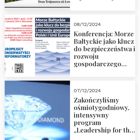
godz. 18:00.
Prowadzi red. Jakub
Moroz
08/12/2024
Konferencja: Morze
Bałtyckie jako klucz
do bezpieczeństwa i
rozwoju
gospodarczego
Polski i Unii
Europejskiej –
13.12.2024 r.
07/12/2024
ZAPRASZAMY
Zakończyliśmy
ośmiotygodniowy,
intensywny
program
„Leadership for the
Future” 18.10.2024 r.