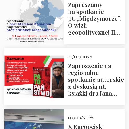
Zapraszamy
na spotkanie
pt. „Międzymorze”.
O wizji
geopolitycznej II
Rzeczypospolitej –
21.03.2025 r. o godz.
18:00 – prof. Kornat
11/03/2025
i prof.
Zaproszenie na
Krasnodębski
regionalne
spotkanie autorskie
z dyskusją nt.
książki dra Jana
Śpiewaka
“Patopaństwo”
07/03/2025
X Europejski