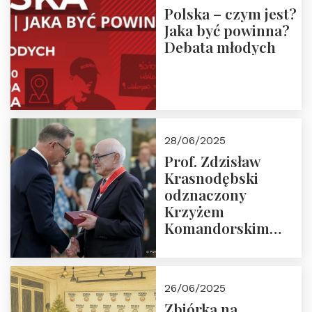
Polska – czym jest?
Jaka być powinna?
Debata młodych
28/06/2025
Prof. Zdzisław
Krasnodębski
odznaczony
Krzyżem
Komandorskim
Orderu Odrodzenia
Polski
26/06/2025
Zbiórka na