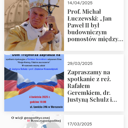
14/04/2025
Prof. Michał
Łuczewski: „Jan
Paweł II był
budowniczym
pomostów między
sprzecznościami”
29/03/2025
Zapraszamy na
spotkanie z reż.
Rafałem
Geremkiem, dr.
Justyną Schulz i
prof. Zdzisławem
Krasnodębskim – 4
kwietnia 2025 r. –
17/03/2025
“Rosja-Niemcy…”