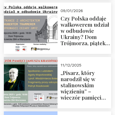
Trójmorza, piątek
23 stycznia 2026 r.,
09/01/2026
godz. 18:00.
Czy Polska oddaje
Zapraszamy!
walkowerem udział
w odbudowie
Ukrainy? Dom
Trójmorza, piątek
16 stycznia 2026 r.,
godz. 18:00.
Zapraszamy!
11/12/2025
„Pisarz, który
narodził się w
stalinowskim
więzieniu” –
wieczór pamięci
Janusza
Krasińskiego o