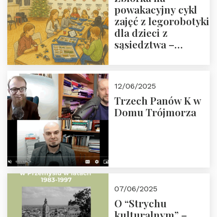
powakacyjny cykl
zajęć z legorobotyki
dla dzieci z
sąsiedztwa –
wesprzyj
społeczno-
edukacyjną misję
12/06/2025
Fundacji
Trzech Panów K w
Domu Trójmorza
07/06/2025
O “Strychu
kulturalnym” –