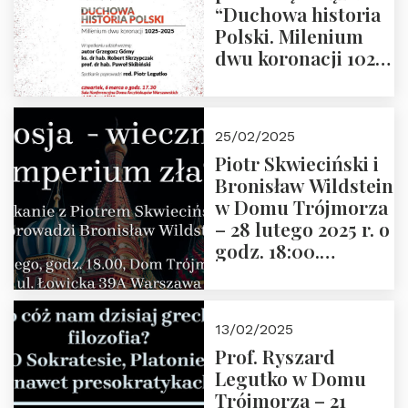
“Duchowa historia
Polski. Milenium
dwu koronacji 1025-
2025” autorstwa
Grzegorza
Górnego, 6 marca
25/02/2025
2025 r. godz. 17:30,
Piotr Skwieciński i
DAW ul. Miodowa
Bronisław Wildstein
17/19
w Domu Trójmorza
– 28 lutego 2025 r. o
godz. 18:00.
Zapraszamy!
13/02/2025
Prof. Ryszard
Legutko w Domu
Trójmorza – 21