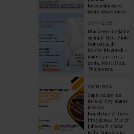
Krasińskiego o
godz. 18:00 oraz
zwiedzanie
30/11/2025
Muzeum
Żołnierzy
Dlaczego Rosjanie
Wyklętych i
są inni? Red. Piotr
Więźniów
Gursztyn, dr
Politycznych PRL
Maciej Mazurek –
o godz. 16:00 – 19
piątek 5.12.2025 r.
grudnia 2025 r.
godz. 18:00 Dom
Trójmorza.
28/11/2025
Zapraszamy na
debatę: Czy mamy
jeszcze
Konstytucję? Julia
Przyłębska, Paweł
Jabłoński, Oskar
Kida, Magdalena