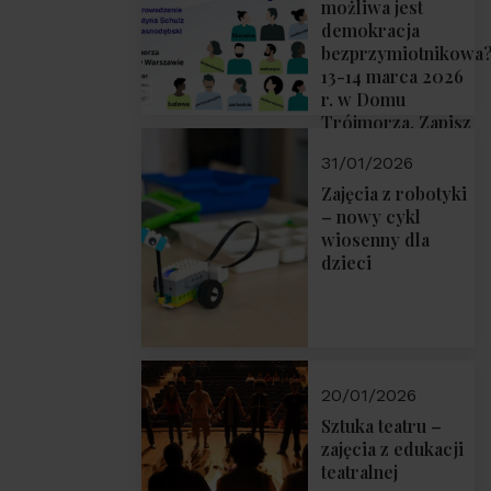
możliwa jest
demokracja
bezprzymiotnikowa
13-14 marca 2026
r. w Domu
Trójmorza. Zapisz
się!
31/01/2026
Zajęcia z robotyki
– nowy cykl
wiosenny dla
dzieci
20/01/2026
Sztuka teatru –
zajęcia z edukacji
teatralnej