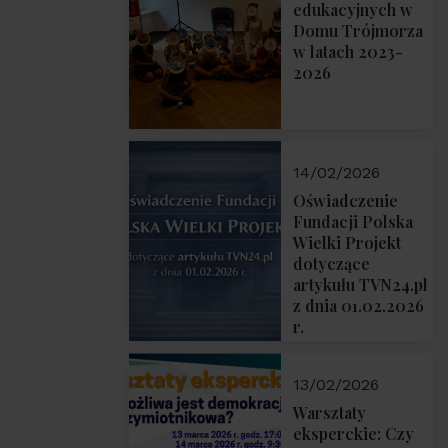
prof. Michał
edukacyjnych w
Łuczewski
Domu Trójmorza
w latach 2023-
2026
14/02/2026
Oświadczenie
Fundacji Polska
Wielki Projekt
dotyczące
artykułu TVN24.pl
z dnia 01.02.2026
r.
13/02/2026
Warsztaty
eksperckie: Czy