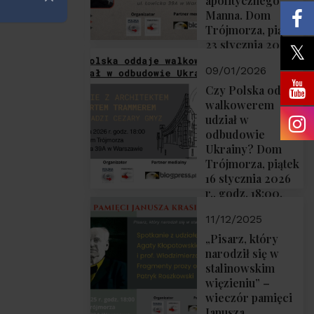
apolitycznego”
Zamknij
Manna. Dom
Trójmorza, piątek
23 stycznia 2026
r., godz. 18:00.
09/01/2026
Zapraszamy!
Czy Polska oddaje
walkowerem
udział w
odbudowie
Ukrainy? Dom
Trójmorza, piątek
16 stycznia 2026
r., godz. 18:00.
Zapraszamy!
11/12/2025
„Pisarz, który
narodził się w
stalinowskim
więzieniu” –
wieczór pamięci
Janusza