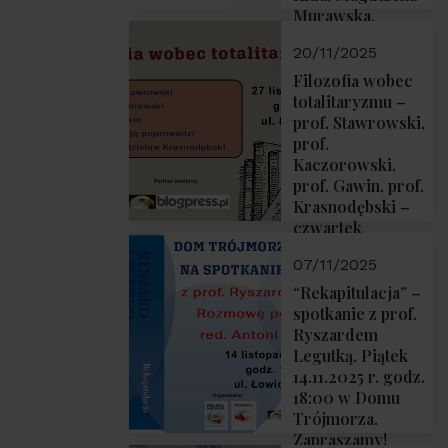
Murawska,
Przemysław
20/11/2025
Sobolewski – 4
grudnia 2025 r.
Filozofia wobec
godz. 18:00.
totalitaryzmu –
prof. Stawrowski,
prof.
Kaczorowski,
prof. Gawin, prof.
Krasnodębski –
czwartek
27.11.2025 r. godz.
07/11/2025
18:00
“Rekapitulacja” –
spotkanie z prof.
Ryszardem
Legutką. Piątek
14.11.2025 r. godz.
18:00 w Domu
Trójmorza.
Zapraszamy!