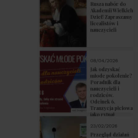
Rusza nabór do
Akademii Wielkich
Dzieł! Zapraszamy
licealistów i
nauczycieli
08/04/2026
Jak odzyskać
młode pokolenie?
Poradnik dla
nauczycieli i
rodziców.
Odcinek 6.
Tranzycja płciowa
jako rytuał
przejścia.
23/02/2026
Rozmawiają red.
Grzegorz Górny i
Przegląd działań