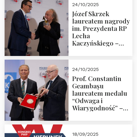
Zapraszamy!
24/10/2025
Józef Skrzek
laureatem nagrody
im. Prezydenta RP
Lecha
Kaczyńskiego –
Laudacja
24/10/2025
Prof. Constantin
Geambașu
laureatem medalu
“Odwaga i
Wiarygodność” –
Laudacja
18/09/2025