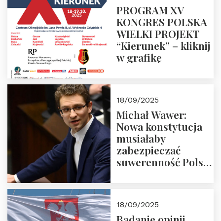
PROGRAM XV
KONGRES POLSKA
WIELKI PROJEKT
“Kierunek” – kliknij
w grafikę
18/09/2025
Michał Wawer:
Nowa konstytucja
musiałaby
zabezpieczać
suwerenność Polski
i stanowić wyraz
jedności narodowej
18/09/2025
Badanie opinii