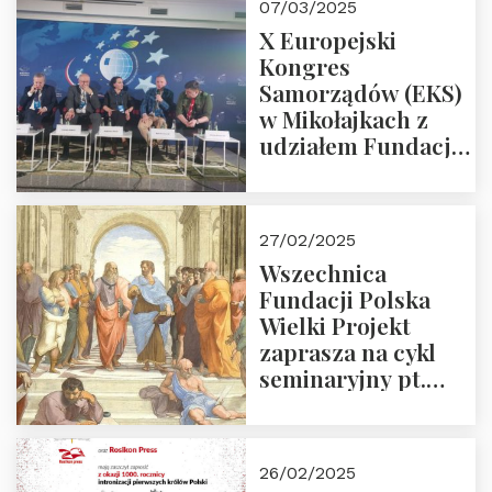
07/03/2025
X Europejski
Kongres
Samorządów (EKS)
w Mikołajkach z
udziałem Fundacji
Polska Wielki
Projekt – 2025 r.
27/02/2025
Wszechnica
Fundacji Polska
Wielki Projekt
zaprasza na cykl
seminaryjny pt.
“Zapomniane
arcydzieła filozofii
europejskiej”
26/02/2025