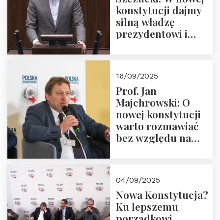
konstytucji dajmy
silną władzę
prezydentowi i
pożegnajmy
dziedzictwo
Okrągłego Stołu
16/09/2025
Prof. Jan
Majchrowski: O
nowej konstytucji
warto rozmawiać
bez względu na
rezultat
04/09/2025
Nowa Konstytucja?
Ku lepszemu
porządkowi