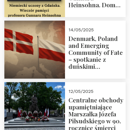
Heinsohna. Dom
Trójmorza 16 maja
2025 r. godz. 18:00.
Zapraszamy!
14/05/2025
Denmark, Poland
and Emerging
Community of Fate
– spotkanie z
duńskimi
konserwatystami
młodego pokolenia
w Domu Trójmorza
12/05/2025
Centralne obchody
upamiętniające
Marszałka Józefa
Piłsudskiego w 90.
rocznicę śmierci