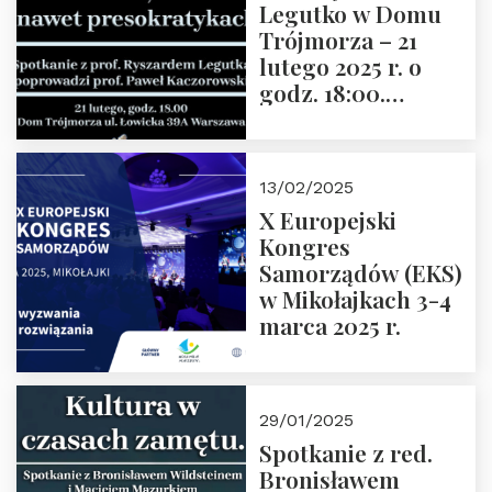
Legutko w Domu
Trójmorza – 21
lutego 2025 r. o
godz. 18:00.
Spotkanie prowadzi
prof. Paweł
Kaczorowski.
13/02/2025
Zapraszamy
X Europejski
Kongres
Samorządów (EKS)
w Mikołajkach 3-4
marca 2025 r.
29/01/2025
Spotkanie z red.
Bronisławem