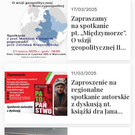
kwietnia 2025 r. –
17/03/2025
“Rosja-Niemcy…”
Zapraszamy
na spotkanie
pt. „Międzymorze”.
O wizji
geopolitycznej II
Rzeczypospolitej –
21.03.2025 r. o godz.
18:00 – prof. Kornat
11/03/2025
i prof.
Zaproszenie na
Krasnodębski
regionalne
spotkanie autorskie
z dyskusją nt.
książki dra Jana
Śpiewaka
“Patopaństwo”