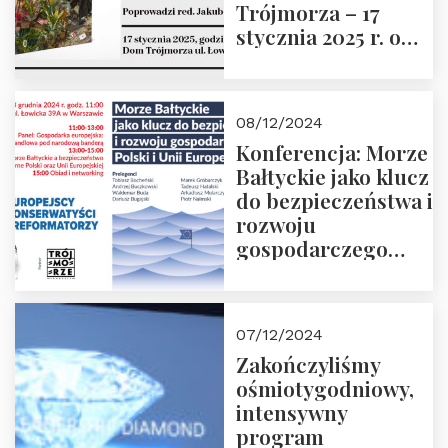
Trójmorza – 17
stycznia 2025 r. o
godz. 18:00.
Prowadzi red. Jakub
Moroz
08/12/2024
Konferencja: Morze
Bałtyckie jako klucz
do bezpieczeństwa i
rozwoju
gospodarczego
Polski i Unii
Europejskiej –
13.12.2024 r.
07/12/2024
ZAPRASZAMY
Zakończyliśmy
ośmiotygodniowy,
intensywny
program