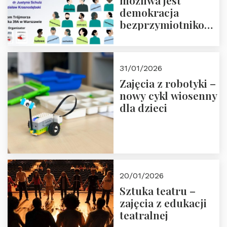
możliwa jest
demokracja
bezprzymiotnikowa?
13-14 marca 2026 r.
w Domu Trójmorza.
Zapisz się!
31/01/2026
Zajęcia z robotyki –
nowy cykl wiosenny
dla dzieci
20/01/2026
Sztuka teatru –
zajęcia z edukacji
teatralnej