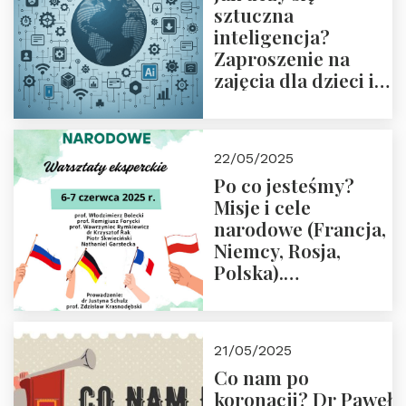
sztuczna
inteligencja?
Zaproszenie na
zajęcia dla dzieci i
rodziców
22/05/2025
Po co jesteśmy?
Misje i cele
narodowe (Francja,
Niemcy, Rosja,
Polska).
Dwudniowe
eksperckie
warsztaty.
21/05/2025
Zapraszamy do
Co nam po
zapisów.
koronacji? Dr Paweł