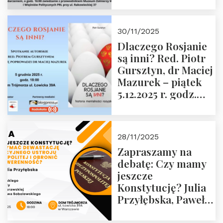
Janusza
Krasińskiego o
godz. 18:00 oraz
30/11/2025
zwiedzanie
Dlaczego Rosjanie
Muzeum Żołnierzy
są inni? Red. Piotr
Wyklętych i
Gursztyn, dr Maciej
Więźniów
Mazurek – piątek
Politycznych PRL o
5.12.2025 r. godz.
godz. 16:00 – 19
18:00 Dom
grudnia 2025 r.
Trójmorza.
28/11/2025
Zapraszamy na
debatę: Czy mamy
jeszcze
Konstytucję? Julia
Przyłębska, Paweł
Jabłoński, Oskar