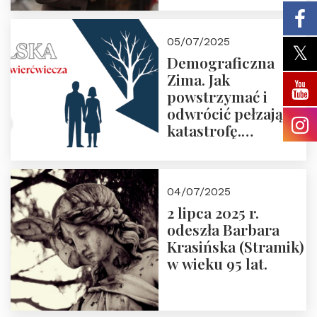
05/07/2025
Demograficzna
Zima. Jak
powstrzymać i
odwrócić pełzającą
katastrofę.
Zapraszamy na
pierwsze spotkanie
z cyklu “Polska
04/07/2025
Nowego
2 lipca 2025 r.
Ćwierćwiecza”
odeszła Barbara
Krasińska (Stramik)
w wieku 95 lat.