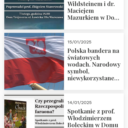
Wildsteinem i dr.
Maciejem
Mazurkiem w Domu
Trójmorza – 7
lutego 2025 r. o
godz. 18:00.
15/01/2025
Prowadzi prof.
Polska bandera na
Zbigniew
światowych
Stawrowski
wodach. Narodowy
symbol,
niewykorzystane
możliwości i
wyzwania
przyszłości
14/01/2025
Spotkanie z prof.
Włodzimierzem
Boleckim w Domu