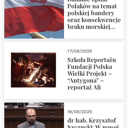
Polaków na temat
polskiej bandery
oraz konsekwencje
braku morskiej
floty handlowej pod
narodową banderą
17/09/2025
Szkoła Reportażu
Fundacji Polska
Wielki Projekt –
“Antygona” –
reportaż Ali
16/09/2025
dr hab. Krzysztof
Szczucki: W nowej