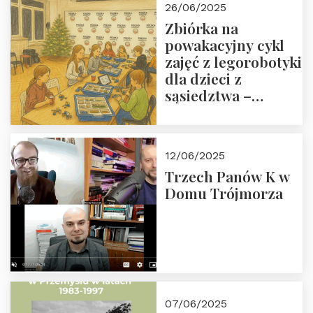
26/06/2025
Zbiórka na
powakacyjny cykl
zajęć z legorobotyki
dla dzieci z
sąsiedztwa –
wesprzyj
społeczno-
edukacyjną misję
12/06/2025
Fundacji
Trzech Panów K w
Domu Trójmorza
07/06/2025