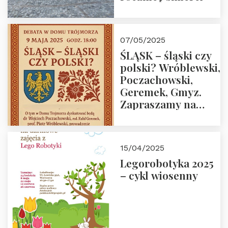
07/05/2025
ŚLĄSK – śląski czy
polski? Wróblewski,
Poczachowski,
Geremek, Gmyz.
Zapraszamy na
spotkanie 9 maja
2025 r. o godz. 18:00
do Domu
15/04/2025
Trójmorza.
Legorobotyka 2025
– cykl wiosenny