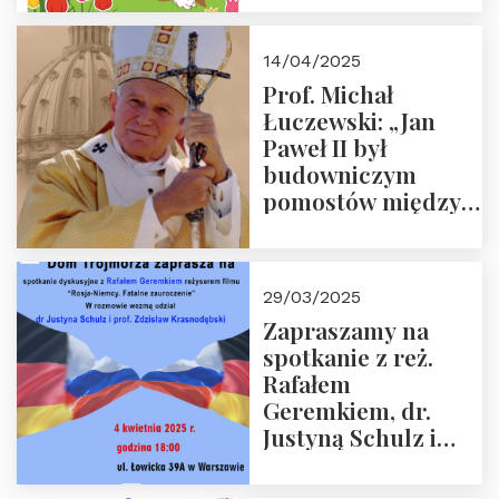
14/04/2025
Prof. Michał
Łuczewski: „Jan
Paweł II był
budowniczym
pomostów między
sprzecznościami”
29/03/2025
Zapraszamy na
spotkanie z reż.
Rafałem
Geremkiem, dr.
Justyną Schulz i
prof. Zdzisławem
Krasnodębskim – 4