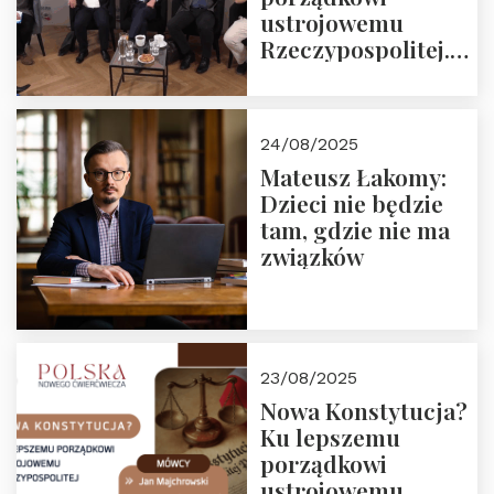
ustrojowemu
Rzeczypospolitej.
Zapraszamy do
obejrzenia nagrania
24/08/2025
Mateusz Łakomy:
Dzieci nie będzie
tam, gdzie nie ma
związków
23/08/2025
Nowa Konstytucja?
Ku lepszemu
porządkowi
ustrojowemu