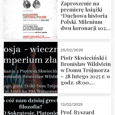
Zaproszenie na
premierę książki
“Duchowa historia
Polski. Milenium
dwu koronacji 1025-
2025” autorstwa
Grzegorza
Górnego, 6 marca
25/02/2025
2025 r. godz. 17:30,
Piotr Skwieciński i
DAW ul. Miodowa
Bronisław Wildstein
17/19
w Domu Trójmorza
– 28 lutego 2025 r. o
godz. 18:00.
Zapraszamy!
13/02/2025
Prof. Ryszard