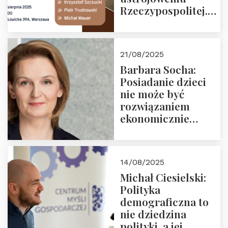
Rzeczypospolitej.
Zapraszamy na
drugie spotkanie z
cyklu “Polska
21/08/2025
Nowego
Barbara Socha:
Ćwierćwiecza”
Posiadanie dzieci
nie może być
rozwiązaniem
ekonomicznie
nieracjonalnym
14/08/2025
Michał Ciesielski:
Polityka
demograficzna to
nie dziedzina
polityki, a jej