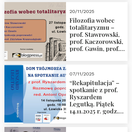
Kida, Magdalena
Murawska,
20/11/2025
Przemysław
Filozofia wobec
Sobolewski – 4
totalitaryzmu –
grudnia 2025 r.
prof. Stawrowski,
godz. 18:00.
prof. Kaczorowski,
prof. Gawin, prof.
Krasnodębski –
czwartek 27.11.2025
r. godz. 18:00
07/11/2025
“Rekapitulacja” –
spotkanie z prof.
Ryszardem
Legutką. Piątek
14.11.2025 r. godz.
18:00 w Domu
Trójmorza.