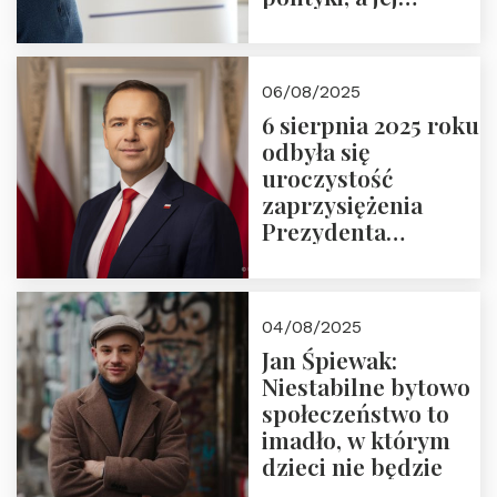
wymiar
06/08/2025
6 sierpnia 2025 roku
odbyła się
uroczystość
zaprzysiężenia
Prezydenta
Rzeczypospolitej
Polskiej Pana
Karola
04/08/2025
Nawrockiego
Jan Śpiewak:
Niestabilne bytowo
społeczeństwo to
imadło, w którym
dzieci nie będzie