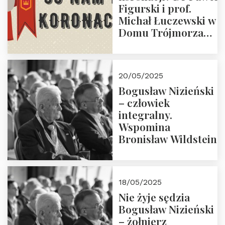
Figurski i prof.
Michał Łuczewski w
Domu Trójmorza
30.05.2025 r. godz.
18:00. Zapraszamy!
20/05/2025
Bogusław Nizieński
– człowiek
integralny.
Wspomina
Bronisław Wildstein
18/05/2025
Nie żyje sędzia
Bogusław Nizieński
– żołnierz