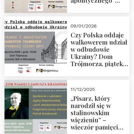
apolitycznego”
Manna. Dom
Trójmorza, piątek
23 stycznia 2026 r.,
09/01/2026
godz. 18:00.
Czy Polska oddaje
Zapraszamy!
walkowerem udział
w odbudowie
Ukrainy? Dom
Trójmorza, piątek
16 stycznia 2026 r.,
godz. 18:00.
Zapraszamy!
11/12/2025
„Pisarz, który
narodził się w
stalinowskim
więzieniu” –
wieczór pamięci