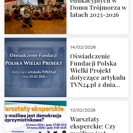
edukacyjnych w
prof. Michał
Domu Trójmorza w
Łuczewski
latach 2023-2026
14/02/2026
Oświadczenie
Fundacji Polska
Wielki Projekt
dotyczące artykułu
TVN24.pl z dnia
01.02.2026 r.
13/02/2026
Warsztaty
eksperckie: Czy