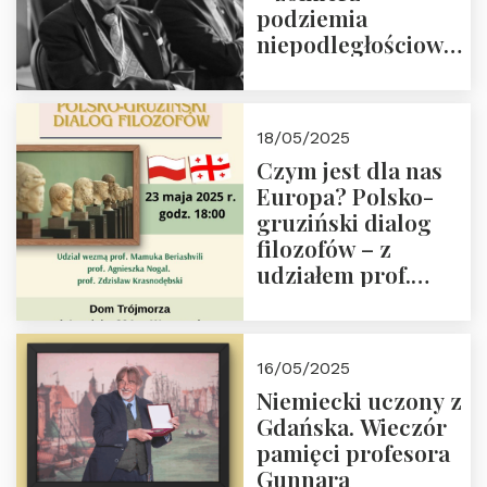
podziemia
niepodległościowego
(NOW-AK), Kawaler
Orderu Orła
Białego, działacz
18/05/2025
społeczny, członek
Czym jest dla nas
Kapituły Nagrody
Europa? Polsko-
im. Prezydenta
gruziński dialog
Lecha
filozofów – z
Kaczyńskiego.
udziałem prof.
Wielki autorytet.
Mamuki
Beriashvili’ego, prof.
Agnieszki Nogal.
16/05/2025
Dom Trójmorza 23
Niemiecki uczony z
maja 2025 r. godz.
Gdańska. Wieczór
18:00.
pamięci profesora
Gunnara