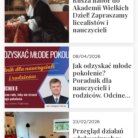
Rusza nabór do
Akademii Wielkich
Dzieł! Zapraszamy
licealistów i
nauczycieli
08/04/2026
Jak odzyskać młode
pokolenie?
Poradnik dla
nauczycieli i
rodziców. Odcinek
6. Tranzycja
płciowa jako rytuał
przejścia.
23/02/2026
Rozmawiają red.
Przegląd działań
Grzegorz Górny i