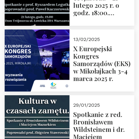
lutego 2025 r. o
godz. 18:00.
Spotkanie prowadzi
prof. Paweł
Kaczorowski.
13/02/2025
Zapraszamy
X Europejski
Kongres
Samorządów (EKS)
w Mikołajkach 3-4
marca 2025 r.
29/01/2025
Spotkanie z red.
Bronisławem
Wildsteinem i dr.
Maciejem