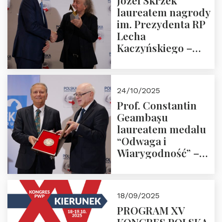
Józef Skrzek
laureatem nagrody
im. Prezydenta RP
Lecha
Kaczyńskiego –
Laudacja
24/10/2025
Prof. Constantin
Geambașu
laureatem medalu
“Odwaga i
Wiarygodność” –
Laudacja
18/09/2025
PROGRAM XV