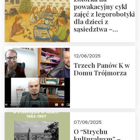
powakacyjny cykl
zajęć z legorobotyki
dla dzieci z
sąsiedztwa –
wesprzyj
społeczno-
edukacyjną misję
12/06/2025
Fundacji
Trzech Panów K w
Domu Trójmorza
07/06/2025
O “Strychu
kulturalnym” –