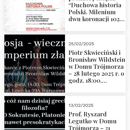
“Duchowa historia
Polski. Milenium
dwu koronacji 1025-
2025” autorstwa
Grzegorza
Górnego, 6 marca
25/02/2025
2025 r. godz. 17:30,
Piotr Skwieciński i
DAW ul. Miodowa
Bronisław Wildstein
17/19
w Domu Trójmorza
– 28 lutego 2025 r. o
godz. 18:00.
Zapraszamy!
13/02/2025
Prof. Ryszard
Legutko w Domu
Trójmorza – 21