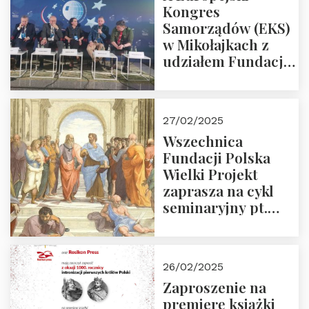
Kongres
Samorządów (EKS)
w Mikołajkach z
udziałem Fundacji
Polska Wielki
Projekt – 2025 r.
27/02/2025
Wszechnica
Fundacji Polska
Wielki Projekt
zaprasza na cykl
seminaryjny pt.
“Zapomniane
arcydzieła filozofii
europejskiej”
26/02/2025
Zaproszenie na
premierę książki