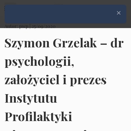
Rozwiń menu
Zamknij
Autor: pwp |
25/09/2020
Szymon Grzelak – dr
psychologii,
założyciel i prezes
Instytutu
Profilaktyki