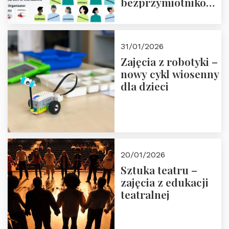
bezprzymiotnikowa?
13-14 marca 2026 r.
w Domu Trójmorza.
Zapisz się!
31/01/2026
Zajęcia z robotyki –
nowy cykl wiosenny
dla dzieci
20/01/2026
Sztuka teatru –
zajęcia z edukacji
teatralnej