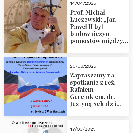
14/04/2025
Prof. Michał
Łuczewski: „Jan
Paweł II był
budowniczym
pomostów między
sprzecznościami”
29/03/2025
Zapraszamy na
spotkanie z reż.
Rafałem
Geremkiem, dr.
Justyną Schulz i
prof. Zdzisławem
Krasnodębskim – 4
kwietnia 2025 r. –
17/03/2025
“Rosja-Niemcy…”