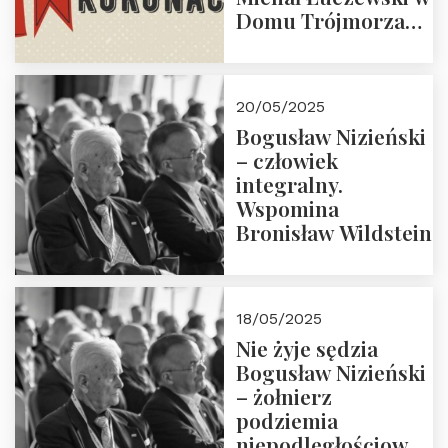
Domu Trójmorza
30.05.2025 r. godz.
18:00. Zapraszamy!
20/05/2025
Bogusław Nizieński
– człowiek
integralny.
Wspomina
Bronisław Wildstein
18/05/2025
Nie żyje sędzia
Bogusław Nizieński
– żołnierz
podziemia
niepodległościowego