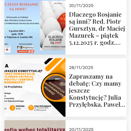
godz. 18:00 oraz
30/11/2025
zwiedzanie
Dlaczego Rosjanie
Muzeum Żołnierzy
są inni? Red. Piotr
Wyklętych i
Gursztyn, dr Maciej
Więźniów
Mazurek – piątek
Politycznych PRL o
5.12.2025 r. godz.
godz. 16:00 – 19
18:00 Dom
grudnia 2025 r.
Trójmorza.
28/11/2025
Zapraszamy na
debatę: Czy mamy
jeszcze
Konstytucję? Julia
Przyłębska, Paweł
Jabłoński, Oskar
Kida, Magdalena
Murawska,
20/11/2025