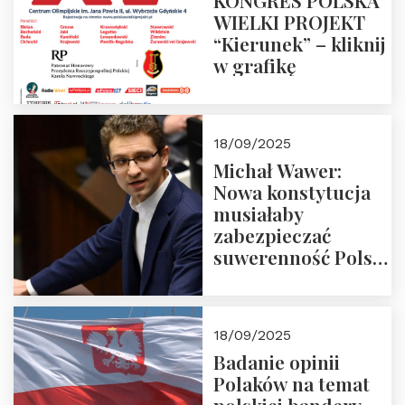
KONGRES POLSKA
WIELKI PROJEKT
“Kierunek” – kliknij
w grafikę
18/09/2025
Michał Wawer:
Nowa konstytucja
musiałaby
zabezpieczać
suwerenność Polski
i stanowić wyraz
jedności narodowej
18/09/2025
Badanie opinii
Polaków na temat