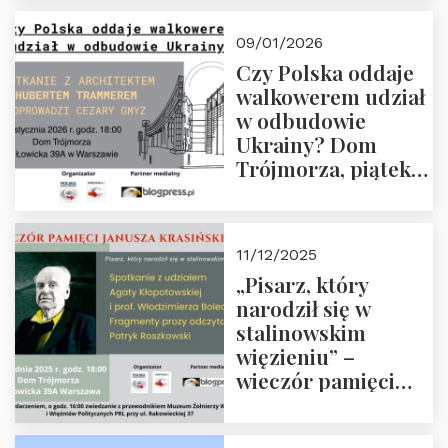
Trójmorza, piątek
23 stycznia 2026 r.,
09/01/2026
godz. 18:00.
Czy Polska oddaje
Zapraszamy!
walkowerem udział
w odbudowie
Ukrainy? Dom
Trójmorza, piątek
16 stycznia 2026 r.,
godz. 18:00.
Zapraszamy!
11/12/2025
„Pisarz, który
narodził się w
stalinowskim
więzieniu” –
wieczór pamięci
Janusza
Krasińskiego o