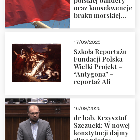
polskiej bandery
oraz konsekwencje
braku morskiej
floty handlowej pod
narodową banderą
17/09/2025
Szkoła Reportażu
Fundacji Polska
Wielki Projekt –
“Antygona” –
reportaż Ali
16/09/2025
dr hab. Krzysztof
Szczucki: W nowej
konstytucji dajmy