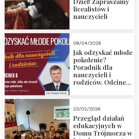
Dzieł! Zapraszamy
licealistów i
nauczycieli
08/04/2026
Jak odzyskać młode
pokolenie?
Poradnik dla
nauczycieli i
rodziców. Odcinek
6. Tranzycja
płciowa jako rytuał
przejścia.
23/02/2026
Rozmawiają red.
Przegląd działań
Grzegorz Górny i
edukacyjnych w
prof. Michał
Domu Trójmorza w
Łuczewski