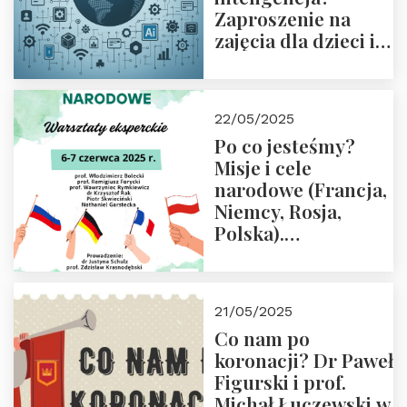
Zaproszenie na
zajęcia dla dzieci i
rodziców
22/05/2025
Po co jesteśmy?
Misje i cele
narodowe (Francja,
Niemcy, Rosja,
Polska).
Dwudniowe
eksperckie
warsztaty.
21/05/2025
Zapraszamy do
Co nam po
zapisów.
koronacji? Dr Paweł
Figurski i prof.
Michał Łuczewski w