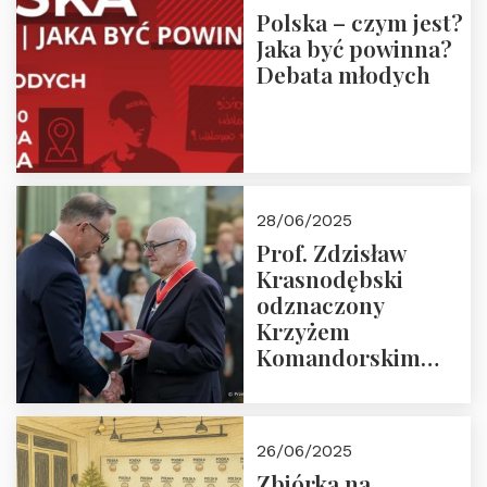
Polska – czym jest?
Jaka być powinna?
Debata młodych
28/06/2025
Prof. Zdzisław
Krasnodębski
odznaczony
Krzyżem
Komandorskim
Orderu Odrodzenia
Polski
26/06/2025
Zbiórka na