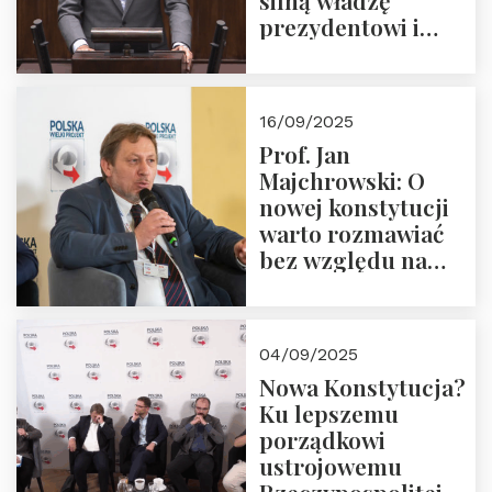
silną władzę
prezydentowi i
pożegnajmy
dziedzictwo
Okrągłego Stołu
16/09/2025
Prof. Jan
Majchrowski: O
nowej konstytucji
warto rozmawiać
bez względu na
rezultat
04/09/2025
Nowa Konstytucja?
Ku lepszemu
porządkowi
ustrojowemu