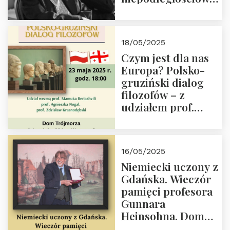
(NOW-AK), Kawaler
Orderu Orła
Białego, działacz
18/05/2025
społeczny, członek
Czym jest dla nas
Kapituły Nagrody
Europa? Polsko-
im. Prezydenta
gruziński dialog
Lecha
filozofów – z
Kaczyńskiego.
udziałem prof.
Wielki autorytet.
Mamuki
Beriashvili’ego, prof.
Agnieszki Nogal.
16/05/2025
Dom Trójmorza 23
Niemiecki uczony z
maja 2025 r. godz.
Gdańska. Wieczór
18:00.
pamięci profesora
Gunnara
Heinsohna. Dom
Trójmorza 16 maja