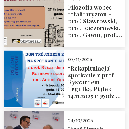
Przemysław
Filozofia wobec
Sobolewski – 4
totalitaryzmu –
grudnia 2025 r.
prof. Stawrowski,
godz. 18:00.
prof. Kaczorowski,
prof. Gawin, prof.
Krasnodębski –
czwartek 27.11.2025
r. godz. 18:00
07/11/2025
“Rekapitulacja” –
spotkanie z prof.
Ryszardem
Legutką. Piątek
14.11.2025 r. godz.
18:00 w Domu
Trójmorza.
Zapraszamy!
24/10/2025