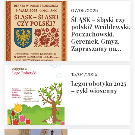
07/05/2025
ŚLĄSK – śląski czy
polski? Wróblewski,
Poczachowski,
Geremek, Gmyz.
Zapraszamy na
spotkanie 9 maja
2025 r. o godz. 18:00
do Domu
15/04/2025
Trójmorza.
Legorobotyka 2025
– cykl wiosenny