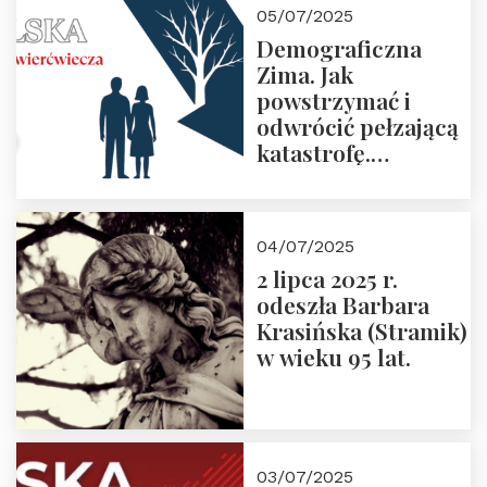
05/07/2025
Demograficzna
Zima. Jak
powstrzymać i
odwrócić pełzającą
katastrofę.
Zapraszamy na
pierwsze spotkanie
z cyklu “Polska
04/07/2025
Nowego
2 lipca 2025 r.
Ćwierćwiecza”
odeszła Barbara
Krasińska (Stramik)
w wieku 95 lat.
03/07/2025