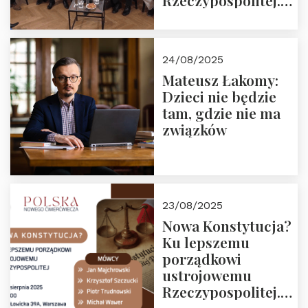
Rzeczypospolitej.
Zapraszamy do
obejrzenia nagrania
24/08/2025
Mateusz Łakomy:
Dzieci nie będzie
tam, gdzie nie ma
związków
23/08/2025
Nowa Konstytucja?
Ku lepszemu
porządkowi
ustrojowemu
Rzeczypospolitej.