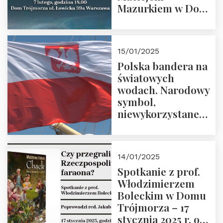
Mazurkiem w Domu
Trójmorza – 7
lutego 2025 r. o
godz. 18:00.
15/01/2025
Prowadzi prof.
Polska bandera na
Zbigniew
światowych
Stawrowski
wodach. Narodowy
symbol,
niewykorzystane
możliwości i
wyzwania
przyszłości
14/01/2025
Spotkanie z prof.
Włodzimierzem
Boleckim w Domu
Trójmorza – 17
stycznia 2025 r. o