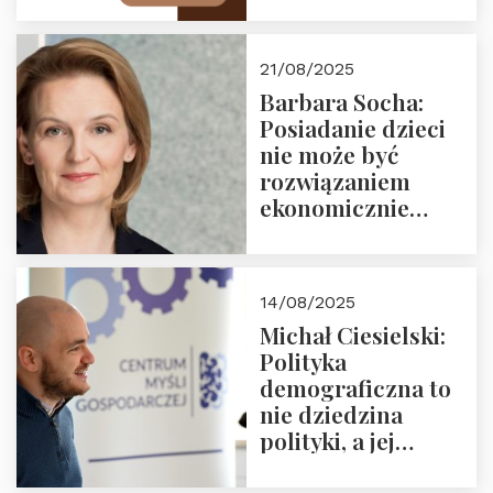
Zapraszamy na
drugie spotkanie z
cyklu “Polska
21/08/2025
Nowego
Barbara Socha:
Ćwierćwiecza”
Posiadanie dzieci
nie może być
rozwiązaniem
ekonomicznie
nieracjonalnym
14/08/2025
Michał Ciesielski:
Polityka
demograficzna to
nie dziedzina
polityki, a jej
wymiar