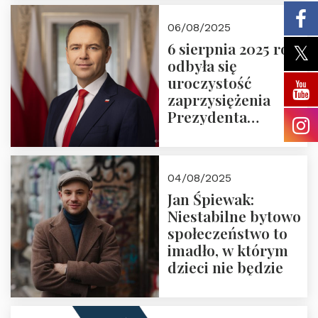
06/08/2025
6 sierpnia 2025 roku
odbyła się
uroczystość
zaprzysiężenia
Prezydenta
Rzeczypospolitej
Polskiej Pana
Karola
04/08/2025
Nawrockiego
Jan Śpiewak:
Niestabilne bytowo
społeczeństwo to
imadło, w którym
dzieci nie będzie