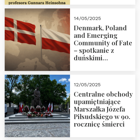
2025 r. godz. 18:00.
Zapraszamy!
14/05/2025
Denmark, Poland
and Emerging
Community of Fate
– spotkanie z
duńskimi
konserwatystami
młodego pokolenia
w Domu Trójmorza
12/05/2025
Centralne obchody
upamiętniające
Marszałka Józefa
Piłsudskiego w 90.
rocznicę śmierci