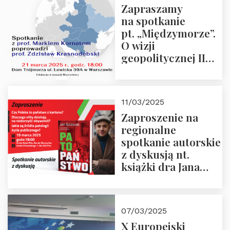
Zapraszamy
na spotkanie
pt. „Międzymorze”.
O wizji
geopolitycznej II
Rzeczypospolitej –
21.03.2025 r. o godz.
18:00 – prof. Kornat
11/03/2025
i prof.
Zaproszenie na
Krasnodębski
regionalne
spotkanie autorskie
z dyskusją nt.
książki dra Jana
Śpiewaka
“Patopaństwo”
07/03/2025
X Europejski