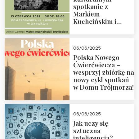
spotkanie z
Markiem
Kuchcińskim i
przyjaciółmi.
Zapraszamy 13
czerwca 2025 r. o
06/06/2025
18:00
Polska Nowego
Ćwierćwiecza –
wesprzyj zbiórkę na
nowy cykl spotkań
w Domu Trójmorza!
06/06/2025
Jak uczy się
sztuczna
inteligencja?