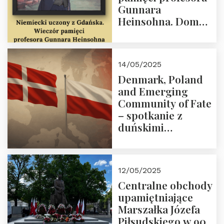
Gunnara
Heinsohna. Dom
Trójmorza 16 maja
2025 r. godz. 18:00.
Zapraszamy!
14/05/2025
Denmark, Poland
and Emerging
Community of Fate
– spotkanie z
duńskimi
konserwatystami
młodego pokolenia
w Domu Trójmorza
12/05/2025
Centralne obchody
upamiętniające
Marszałka Józefa
Piłsudskiego w 90.