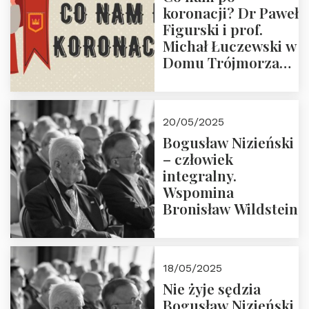
koronacji? Dr Paweł
Figurski i prof.
Michał Łuczewski w
Domu Trójmorza
30.05.2025 r. godz.
18:00. Zapraszamy!
20/05/2025
Bogusław Nizieński
– człowiek
integralny.
Wspomina
Bronisław Wildstein
18/05/2025
Nie żyje sędzia
Bogusław Nizieński