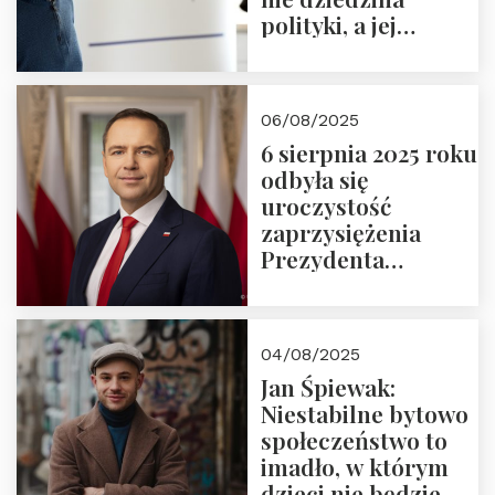
polityki, a jej
wymiar
06/08/2025
6 sierpnia 2025 roku
odbyła się
uroczystość
zaprzysiężenia
Prezydenta
Rzeczypospolitej
Polskiej Pana
Karola
04/08/2025
Nawrockiego
Jan Śpiewak:
Niestabilne bytowo
społeczeństwo to
imadło, w którym
dzieci nie będzie