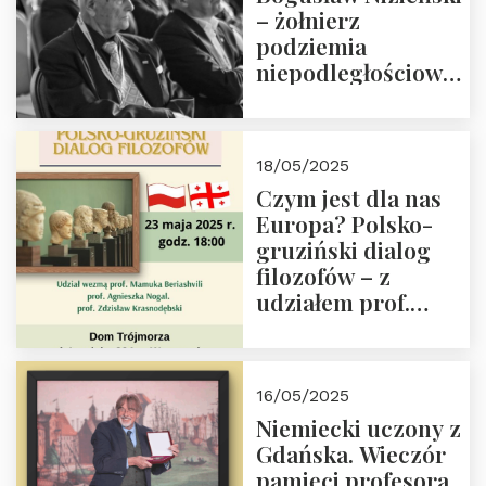
– żołnierz
podziemia
niepodległościowego
(NOW-AK), Kawaler
Orderu Orła
Białego, działacz
18/05/2025
społeczny, członek
Czym jest dla nas
Kapituły Nagrody
Europa? Polsko-
im. Prezydenta
gruziński dialog
Lecha
filozofów – z
Kaczyńskiego.
udziałem prof.
Wielki autorytet.
Mamuki
Beriashvili’ego, prof.
Agnieszki Nogal.
16/05/2025
Dom Trójmorza 23
Niemiecki uczony z
maja 2025 r. godz.
Gdańska. Wieczór
18:00.
pamięci profesora