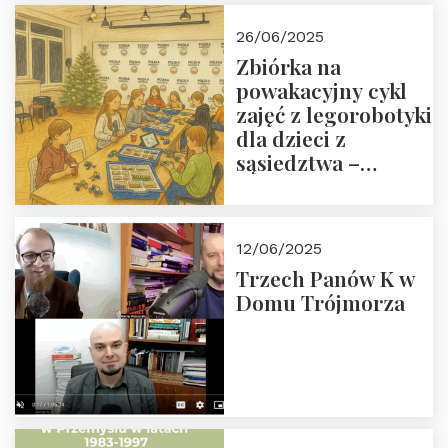
26/06/2025
Zbiórka na
powakacyjny cykl
zajęć z legorobotyki
dla dzieci z
sąsiedztwa –
wesprzyj
społeczno-
edukacyjną misję
12/06/2025
Fundacji
Trzech Panów K w
Domu Trójmorza