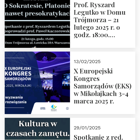
Prof. Ryszard
Legutko w Domu
Trójmorza – 21
lutego 2025 r. o
godz. 18:00.
Spotkanie prowadzi
prof. Paweł
Kaczorowski.
13/02/2025
Zapraszamy
X Europejski
Kongres
Samorządów (EKS)
w Mikołajkach 3-4
marca 2025 r.
29/01/2025
Spotkanie z red.