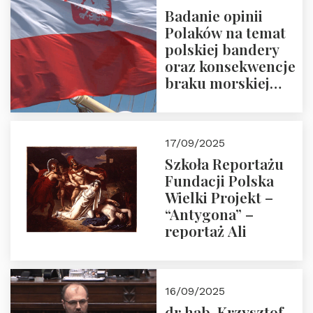
Badanie opinii
Polaków na temat
polskiej bandery
oraz konsekwencje
braku morskiej
floty handlowej pod
narodową banderą
17/09/2025
Szkoła Reportażu
Fundacji Polska
Wielki Projekt –
“Antygona” –
reportaż Ali
16/09/2025
dr hab. Krzysztof