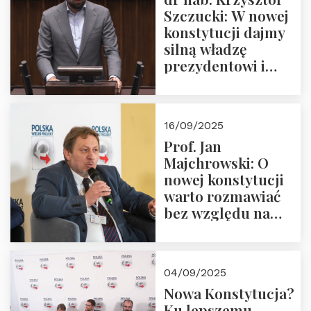
Szczucki: W nowej
konstytucji dajmy
silną władzę
prezydentowi i
pożegnajmy
dziedzictwo
Okrągłego Stołu
16/09/2025
Prof. Jan
Majchrowski: O
nowej konstytucji
warto rozmawiać
bez względu na
rezultat
04/09/2025
Nowa Konstytucja?
Ku lepszemu