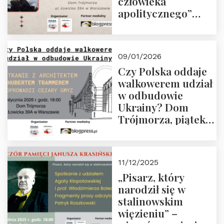
człowieka
apolitycznego”
Manna. Dom
Trójmorza, piątek
23 stycznia 2026 r.,
09/01/2026
godz. 18:00.
Czy Polska oddaje
Zapraszamy!
walkowerem udział
w odbudowie
Ukrainy? Dom
Trójmorza, piątek
16 stycznia 2026 r.,
godz. 18:00.
Zapraszamy!
11/12/2025
„Pisarz, który
narodził się w
stalinowskim
więzieniu” –