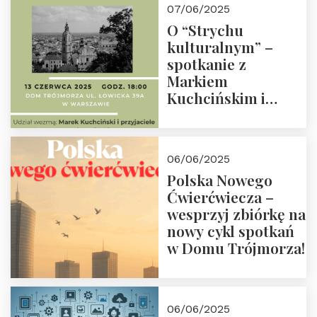
07/06/2025
O “Strychu
kulturalnym” –
spotkanie z
Markiem
Kuchcińskim i
przyjaciółmi.
Zapraszamy 13
czerwca 2025 r. o
06/06/2025
18:00
Polska Nowego
Ćwierćwiecza –
wesprzyj zbiórkę na
nowy cykl spotkań
w Domu Trójmorza!
06/06/2025