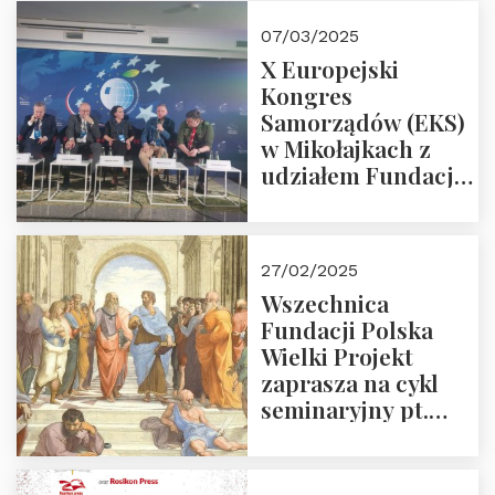
07/03/2025
X Europejski
Kongres
Samorządów (EKS)
w Mikołajkach z
udziałem Fundacji
Polska Wielki
Projekt – 2025 r.
27/02/2025
Wszechnica
Fundacji Polska
Wielki Projekt
zaprasza na cykl
seminaryjny pt.
“Zapomniane
arcydzieła filozofii
europejskiej”