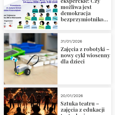
eksperckie: Czy
możliwa jest
demokracja
bezprzymiotnikowa?
13-14 marca 2026 r.
w Domu Trójmorza.
Zapisz się!
31/01/2026
Zajęcia z robotyki –
nowy cykl wiosenny
dla dzieci
20/01/2026
Sztuka teatru –
zajęcia z edukacji