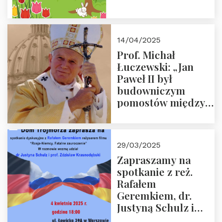
14/04/2025
Prof. Michał
Łuczewski: „Jan
Paweł II był
budowniczym
pomostów między
sprzecznościami”
29/03/2025
Zapraszamy na
spotkanie z reż.
Rafałem
Geremkiem, dr.
Justyną Schulz i
prof. Zdzisławem