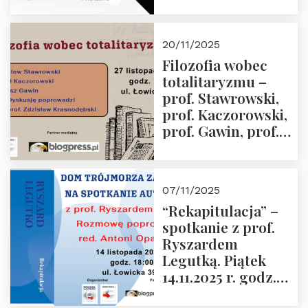
Jabłoński, Oskar
Kida, Magdalena
Murawska,
20/11/2025
Przemysław
Filozofia wobec
Sobolewski – 4
totalitaryzmu –
grudnia 2025 r.
prof. Stawrowski,
godz. 18:00.
prof. Kaczorowski,
prof. Gawin, prof.
Krasnodębski –
czwartek 27.11.2025
r. godz. 18:00
07/11/2025
“Rekapitulacja” –
spotkanie z prof.
Ryszardem
Legutką. Piątek
14.11.2025 r. godz.
18:00 w Domu