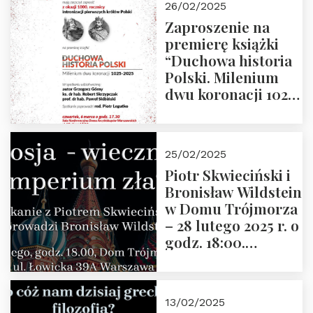
26/02/2025
Zaproszenie na
premierę książki
“Duchowa historia
Polski. Milenium
dwu koronacji 1025-
2025” autorstwa
Grzegorza
Górnego, 6 marca
25/02/2025
2025 r. godz. 17:30,
Piotr Skwieciński i
DAW ul. Miodowa
Bronisław Wildstein
17/19
w Domu Trójmorza
– 28 lutego 2025 r. o
godz. 18:00.
Zapraszamy!
13/02/2025