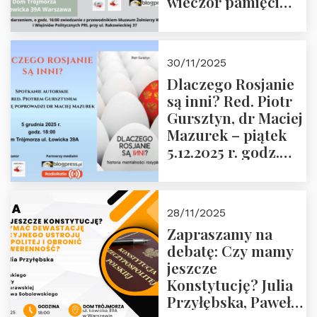
wieczór pamięci
Janusza
Krasińskiego o
godz. 18:00 oraz
30/11/2025
zwiedzanie
Dlaczego Rosjanie
Muzeum Żołnierzy
są inni? Red. Piotr
Wyklętych i
Gursztyn, dr Maciej
Więźniów
Mazurek – piątek
Politycznych PRL o
5.12.2025 r. godz.
godz. 16:00 – 19
18:00 Dom
grudnia 2025 r.
Trójmorza.
28/11/2025
Zapraszamy na
debatę: Czy mamy
jeszcze
Konstytucję? Julia
Przyłębska, Paweł