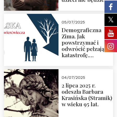
05/07/2025
Demograficzna
Zima. Jak
powstrzymać i
odwrócić pełzającą
katastrofę.
Zapraszamy na
pierwsze spotkanie
z cyklu “Polska
04/07/2025
Nowego
2 lipca 2025 r.
Ćwierćwiecza”
odeszła Barbara
Krasińska (Stramik)
w wieku 95 lat.