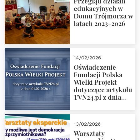
Przegląd działań
Grzegorz Górny i
edukacyjnych w
prof. Michał
Domu Trójmorza w
Łuczewski
latach 2023-2026
14/02/2026
Oświadczenie
Fundacji Polska
Wielki Projekt
dotyczące artykułu
TVN24.pl z dnia
01.02.2026 r.
13/02/2026
Warsztaty