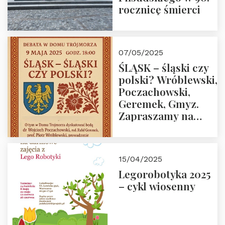
rocznicę śmierci
07/05/2025
ŚLĄSK – śląski czy
polski? Wróblewski,
Poczachowski,
Geremek, Gmyz.
Zapraszamy na
spotkanie 9 maja
2025 r. o godz. 18:00
do Domu
15/04/2025
Trójmorza.
Legorobotyka 2025
– cykl wiosenny