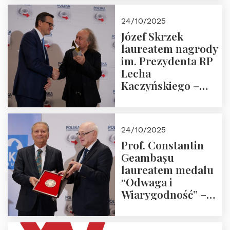
Trójmorza.
Zapraszamy!
24/10/2025
Józef Skrzek
laureatem nagrody
im. Prezydenta RP
Lecha
Kaczyńskiego –
Laudacja
24/10/2025
Prof. Constantin
Geambașu
laureatem medalu
“Odwaga i
Wiarygodność” –
Laudacja