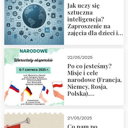
Jak uczy się
sztuczna
inteligencja?
Zaproszenie na
zajęcia dla dzieci i
rodziców
22/05/2025
Po co jesteśmy?
Misje i cele
narodowe (Francja,
Niemcy, Rosja,
Polska).
Dwudniowe
eksperckie
warsztaty.
21/05/2025
Zapraszamy do
Co nam po
zapisów.