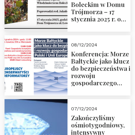
Boleckim w Domu
Trójmorza – 17
stycznia 2025 r. o
godz. 18:00.
Prowadzi red. Jakub
Moroz
08/12/2024
Konferencja: Morze
Bałtyckie jako klucz
do bezpieczeństwa i
rozwoju
gospodarczego
Polski i Unii
Europejskiej –
13.12.2024 r.
07/12/2024
ZAPRASZAMY
Zakończyliśmy
ośmiotygodniowy,
intensywny