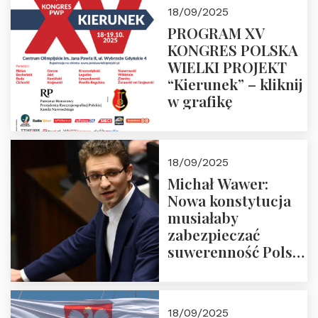
18/09/2025
PROGRAM XV
KONGRES POLSKA
WIELKI PROJEKT
“Kierunek” – kliknij
w grafikę
18/09/2025
Michał Wawer:
Nowa konstytucja
musiałaby
zabezpieczać
suwerenność Polski
i stanowić wyraz
jedności narodowej
18/09/2025