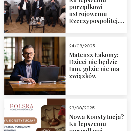
porządkowi
ustrojowemu
Rzeczypospolitej.
Zapraszamy do
obejrzenia nagrania
24/08/2025
Mateusz Łakomy:
Dzieci nie będzie
tam, gdzie nie ma
związków
23/08/2025
Nowa Konstytucja?
Ku lepszemu
porządkowi