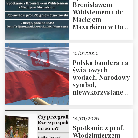
Bronisławem
Wildsteinem i dr.
Maciejem
Mazurkiem w Domu
Trójmorza – 7
lutego 2025 r. o
godz. 18:00.
15/01/2025
Prowadzi prof.
Polska bandera na
Zbigniew
światowych
Stawrowski
wodach. Narodowy
symbol,
niewykorzystane
możliwości i
wyzwania
przyszłości
14/01/2025
Spotkanie z prof.
Włodzimierzem