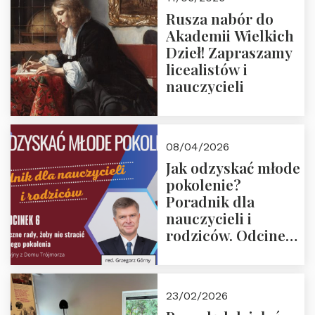
Rusza nabór do
Akademii Wielkich
Dzieł! Zapraszamy
licealistów i
nauczycieli
08/04/2026
Jak odzyskać młode
pokolenie?
Poradnik dla
nauczycieli i
rodziców. Odcinek
6. Tranzycja
płciowa jako rytuał
przejścia.
23/02/2026
Rozmawiają red.