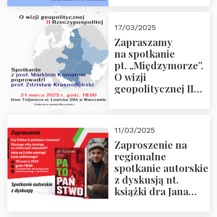
Krasnodębskim – 4
kwietnia 2025 r. –
17/03/2025
“Rosja-Niemcy…”
Zapraszamy
na spotkanie
pt. „Międzymorze”.
O wizji
geopolitycznej II
Rzeczypospolitej –
21.03.2025 r. o godz.
18:00 – prof. Kornat
11/03/2025
i prof.
Zaproszenie na
Krasnodębski
regionalne
spotkanie autorskie
z dyskusją nt.
książki dra Jana
Śpiewaka
“Patopaństwo”