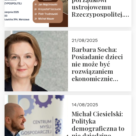
ustrojowemu
Rzeczypospolitej.
Zapraszamy na
drugie spotkanie z
cyklu “Polska
21/08/2025
Nowego
Barbara Socha:
Ćwierćwiecza”
Posiadanie dzieci
nie może być
rozwiązaniem
ekonomicznie
nieracjonalnym
14/08/2025
Michał Ciesielski:
Polityka
demograficzna to
nie dziedzina