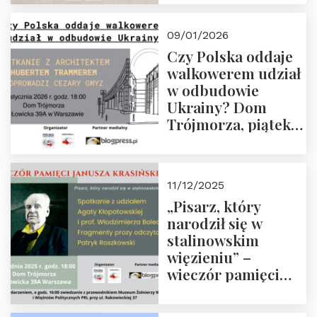
Trójmorza, piątek
23 stycznia 2026 r.,
09/01/2026
godz. 18:00.
Czy Polska oddaje
Zapraszamy!
walkowerem udział
w odbudowie
Ukrainy? Dom
Trójmorza, piątek
16 stycznia 2026 r.,
godz. 18:00.
Zapraszamy!
11/12/2025
„Pisarz, który
narodził się w
stalinowskim
więzieniu” –
wieczór pamięci
Janusza
Krasińskiego o