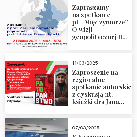
“Rosja-Niemcy…”
Zapraszamy
na spotkanie
pt. „Międzymorze”.
O wizji
geopolitycznej II
Rzeczypospolitej –
21.03.2025 r. o godz.
18:00 – prof. Kornat
11/03/2025
i prof.
Zaproszenie na
Krasnodębski
regionalne
spotkanie autorskie
z dyskusją nt.
książki dra Jana
Śpiewaka
“Patopaństwo”
07/03/2025
X Europejski