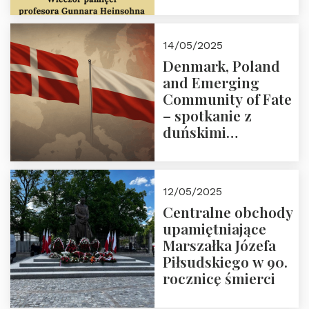
Trójmorza 16 maja
2025 r. godz. 18:00.
Zapraszamy!
14/05/2025
Denmark, Poland
and Emerging
Community of Fate
– spotkanie z
duńskimi
konserwatystami
młodego pokolenia
w Domu Trójmorza
12/05/2025
Centralne obchody
upamiętniające
Marszałka Józefa
Piłsudskiego w 90.
rocznicę śmierci