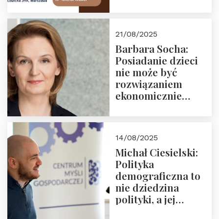
Zapraszamy na
drugie spotkanie z
cyklu “Polska
21/08/2025
Nowego
Barbara Socha:
Ćwierćwiecza”
Posiadanie dzieci
nie może być
rozwiązaniem
ekonomicznie
nieracjonalnym
14/08/2025
Michał Ciesielski:
Polityka
demograficzna to
nie dziedzina
polityki, a jej
wymiar