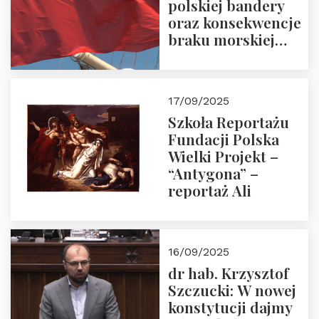
polskiej bandery
oraz konsekwencje
braku morskiej
floty handlowej pod
narodową banderą
17/09/2025
Szkoła Reportażu
Fundacji Polska
Wielki Projekt –
“Antygona” –
reportaż Ali
16/09/2025
dr hab. Krzysztof
Szczucki: W nowej
konstytucji dajmy