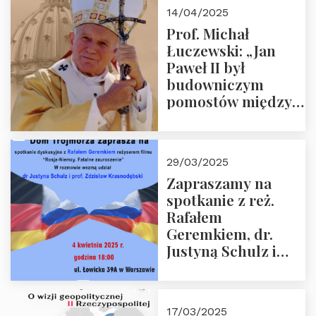
14/04/2025
Prof. Michał
Łuczewski: „Jan
Paweł II był
budowniczym
pomostów między
sprzecznościami”
29/03/2025
Zapraszamy na
spotkanie z reż.
Rafałem
Geremkiem, dr.
Justyną Schulz i
prof. Zdzisławem
Krasnodębskim – 4
kwietnia 2025 r. –
17/03/2025