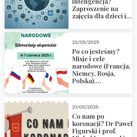
inteligencja?
Zaproszenie na
zajęcia dla dzieci i
rodziców
22/05/2025
Po co jesteśmy?
Misje i cele
narodowe (Francja,
Niemcy, Rosja,
Polska).
Dwudniowe
eksperckie
warsztaty.
21/05/2025
Zapraszamy do
Co nam po
zapisów.
koronacji? Dr Paweł
Figurski i prof.