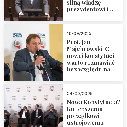
silną władzę
prezydentowi i
pożegnajmy
dziedzictwo
Okrągłego Stołu
16/09/2025
Prof. Jan
Majchrowski: O
nowej konstytucji
warto rozmawiać
bez względu na
rezultat
04/09/2025
Nowa Konstytucja?
Ku lepszemu
porządkowi
ustrojowemu