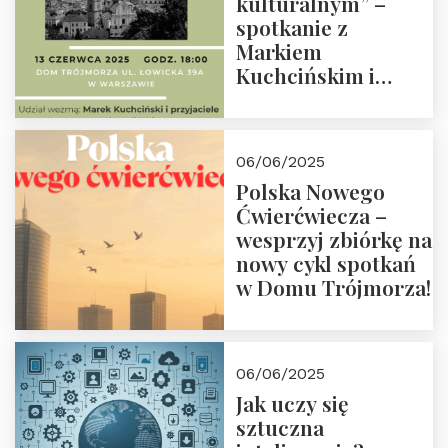
kulturalnym” –
spotkanie z
Markiem
Kuchcińskim i
przyjaciółmi.
Zapraszamy 13
czerwca 2025 r. o
06/06/2025
18:00
Polska Nowego
Ćwierćwiecza –
wesprzyj zbiórkę na
nowy cykl spotkań
w Domu Trójmorza!
06/06/2025
Jak uczy się
sztuczna