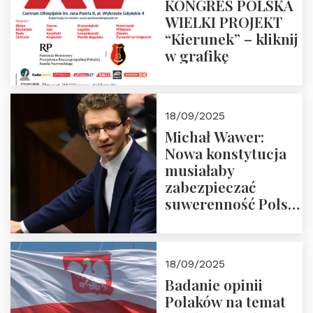
KONGRES POLSKA
WIELKI PROJEKT
“Kierunek” – kliknij
w grafikę
18/09/2025
Michał Wawer:
Nowa konstytucja
musiałaby
zabezpieczać
suwerenność Polski
i stanowić wyraz
jedności narodowej
18/09/2025
Badanie opinii
Polaków na temat