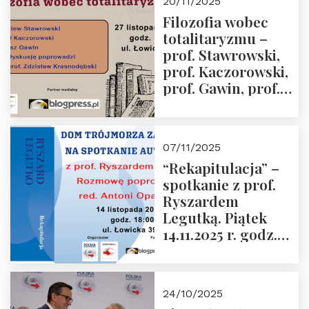
20/11/2025
Przemysław
Filozofia wobec
Sobolewski – 4
totalitaryzmu –
grudnia 2025 r.
prof. Stawrowski,
godz. 18:00.
prof. Kaczorowski,
prof. Gawin, prof.
Krasnodębski –
czwartek 27.11.2025
r. godz. 18:00
07/11/2025
“Rekapitulacja” –
spotkanie z prof.
Ryszardem
Legutką. Piątek
14.11.2025 r. godz.
18:00 w Domu
Trójmorza.
Zapraszamy!
24/10/2025