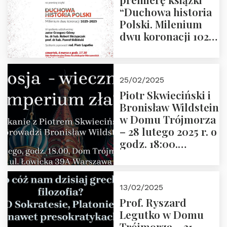
“Duchowa historia
Polski. Milenium
dwu koronacji 1025-
2025” autorstwa
Grzegorza
Górnego, 6 marca
25/02/2025
2025 r. godz. 17:30,
Piotr Skwieciński i
DAW ul. Miodowa
Bronisław Wildstein
17/19
w Domu Trójmorza
– 28 lutego 2025 r. o
godz. 18:00.
Zapraszamy!
13/02/2025
Prof. Ryszard
Legutko w Domu
Trójmorza – 21