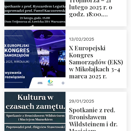
lutego 2025 r. o
godz. 18:00.
Spotkanie prowadzi
prof. Paweł
Kaczorowski.
13/02/2025
Zapraszamy
X Europejski
Kongres
Samorządów (EKS)
w Mikołajkach 3-4
marca 2025 r.
29/01/2025
Spotkanie z red.
Bronisławem
Wildsteinem i dr.
Maciejem