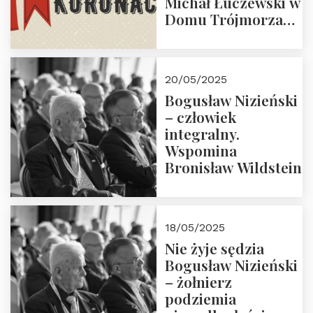
Michał Łuczewski w
Domu Trójmorza
30.05.2025 r. godz.
18:00. Zapraszamy!
20/05/2025
Bogusław Nizieński
– człowiek
integralny.
Wspomina
Bronisław Wildstein
18/05/2025
Nie żyje sędzia
Bogusław Nizieński
– żołnierz
podziemia