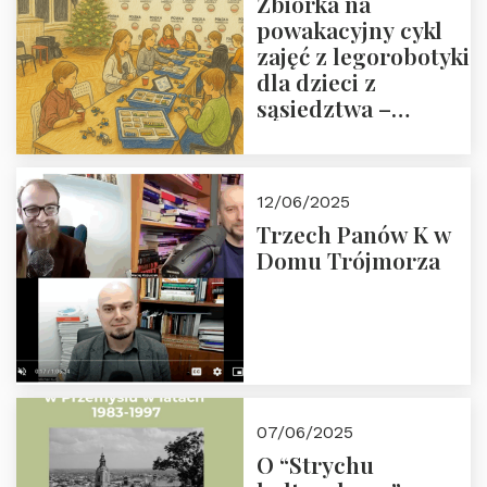
Zbiórka na
powakacyjny cykl
zajęć z legorobotyki
dla dzieci z
sąsiedztwa –
wesprzyj
społeczno-
edukacyjną misję
12/06/2025
Fundacji
Trzech Panów K w
Domu Trójmorza
07/06/2025
O “Strychu