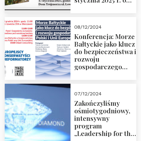
godz. 18:00.
Prowadzi red. Jakub
Moroz
08/12/2024
Konferencja: Morze
Bałtyckie jako klucz
do bezpieczeństwa i
rozwoju
gospodarczego
Polski i Unii
Europejskiej –
13.12.2024 r.
07/12/2024
ZAPRASZAMY
Zakończyliśmy
ośmiotygodniowy,
intensywny
program
„Leadership for the
Future” 18.10.2024 r.