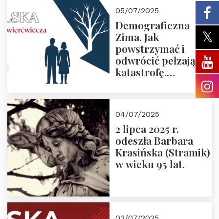
05/07/2025
Demograficzna
Zima. Jak
powstrzymać i
odwrócić pełzającą
katastrofę.
Zapraszamy na
pierwsze spotkanie
z cyklu “Polska
04/07/2025
Nowego
2 lipca 2025 r.
Ćwierćwiecza”
odeszła Barbara
Krasińska (Stramik)
w wieku 95 lat.
03/07/2025