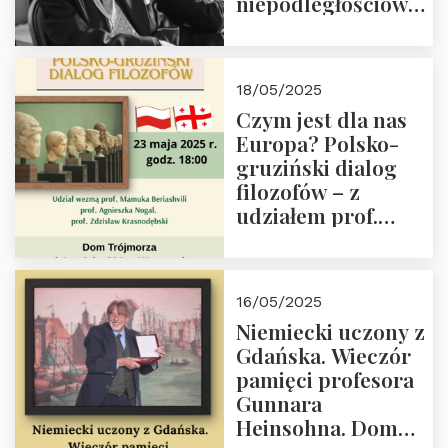
niepodległościowego
(NOW-AK), Kawaler
Orderu Orła
Białego, działacz
18/05/2025
społeczny, członek
Czym jest dla nas
Kapituły Nagrody
Europa? Polsko-
im. Prezydenta
gruziński dialog
Lecha
filozofów – z
Kaczyńskiego.
udziałem prof.
Wielki autorytet.
Mamuki
Beriashvili’ego, prof.
Agnieszki Nogal.
16/05/2025
Dom Trójmorza 23
Niemiecki uczony z
maja 2025 r. godz.
Gdańska. Wieczór
18:00.
pamięci profesora
Gunnara
Heinsohna. Dom