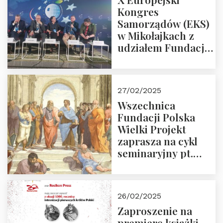
Kongres
Samorządów (EKS)
w Mikołajkach z
udziałem Fundacji
Polska Wielki
Projekt – 2025 r.
27/02/2025
Wszechnica
Fundacji Polska
Wielki Projekt
zaprasza na cykl
seminaryjny pt.
“Zapomniane
arcydzieła filozofii
europejskiej”
26/02/2025
Zaproszenie na
premierę książki