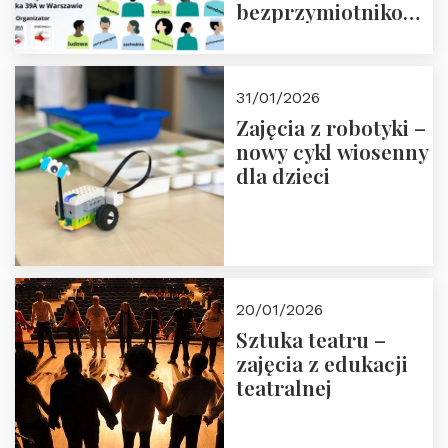
bezprzymiotnikowa?
13-14 marca 2026 r.
w Domu Trójmorza.
Zapisz się!
31/01/2026
Zajęcia z robotyki –
nowy cykl wiosenny
dla dzieci
20/01/2026
Sztuka teatru –
zajęcia z edukacji
teatralnej