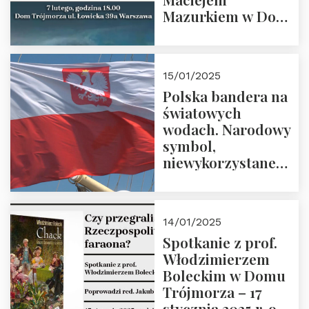
Mazurkiem w Domu
Trójmorza – 7
lutego 2025 r. o
godz. 18:00.
15/01/2025
Prowadzi prof.
Polska bandera na
Zbigniew
światowych
Stawrowski
wodach. Narodowy
symbol,
niewykorzystane
możliwości i
wyzwania
przyszłości
14/01/2025
Spotkanie z prof.
Włodzimierzem
Boleckim w Domu
Trójmorza – 17
stycznia 2025 r. o