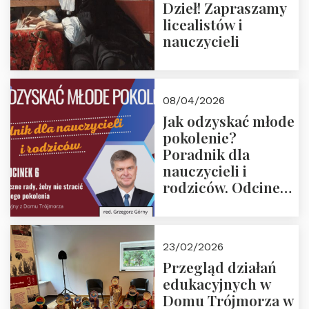
Dzieł! Zapraszamy
licealistów i
nauczycieli
08/04/2026
Jak odzyskać młode
pokolenie?
Poradnik dla
nauczycieli i
rodziców. Odcinek
6. Tranzycja
płciowa jako rytuał
przejścia.
23/02/2026
Rozmawiają red.
Przegląd działań
Grzegorz Górny i
edukacyjnych w
prof. Michał
Domu Trójmorza w
Łuczewski