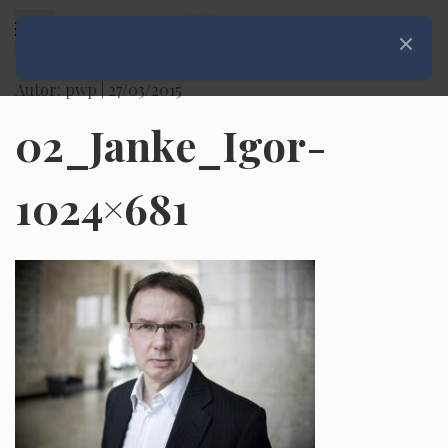
Rozwiń menu
Zamknij
Autor: pwp |
27/03/2015
02_Janke_Igor-
1024×681