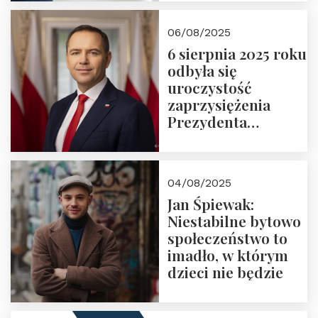
06/08/2025
6 sierpnia 2025 roku
odbyła się
uroczystość
zaprzysiężenia
Prezydenta
Rzeczypospolitej
Polskiej Pana
Karola
04/08/2025
Nawrockiego
Jan Śpiewak:
Niestabilne bytowo
społeczeństwo to
imadło, w którym
dzieci nie będzie