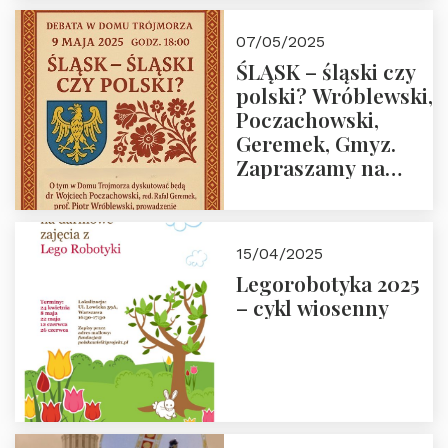
07/05/2025
ŚLĄSK – śląski czy
polski? Wróblewski,
Poczachowski,
Geremek, Gmyz.
Zapraszamy na
spotkanie 9 maja
2025 r. o godz. 18:00
do Domu
15/04/2025
Trójmorza.
Legorobotyka 2025
– cykl wiosenny