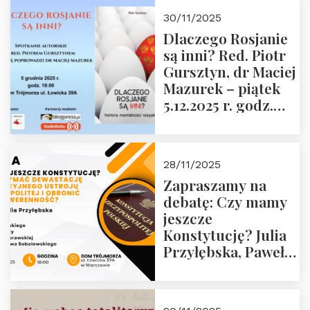
godz. 18:00 oraz
30/11/2025
zwiedzanie
Dlaczego Rosjanie
Muzeum Żołnierzy
są inni? Red. Piotr
Wyklętych i
Gursztyn, dr Maciej
Więźniów
Mazurek – piątek
Politycznych PRL o
5.12.2025 r. godz.
godz. 16:00 – 19
18:00 Dom
grudnia 2025 r.
Trójmorza.
28/11/2025
Zapraszamy na
debatę: Czy mamy
jeszcze
Konstytucję? Julia
Przyłębska, Paweł
Jabłoński, Oskar
Kida, Magdalena
Murawska,