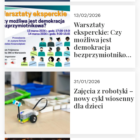
13/02/2026
Warsztaty
eksperckie: Czy
możliwa jest
demokracja
bezprzymiotnikowa?
13-14 marca 2026 r.
w Domu Trójmorza.
Zapisz się!
31/01/2026
Zajęcia z robotyki –
nowy cykl wiosenny
dla dzieci