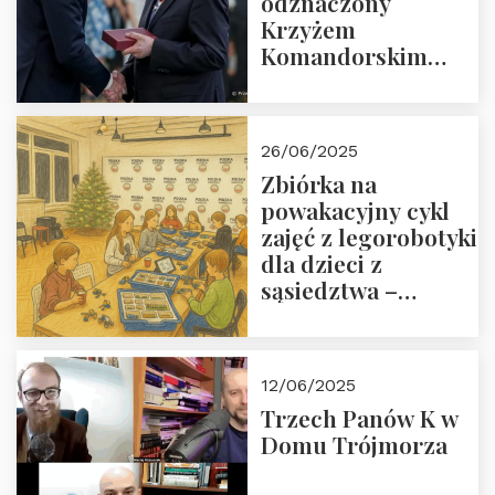
odznaczony
Krzyżem
Komandorskim
Orderu Odrodzenia
Polski
26/06/2025
Zbiórka na
powakacyjny cykl
zajęć z legorobotyki
dla dzieci z
sąsiedztwa –
wesprzyj
społeczno-
edukacyjną misję
12/06/2025
Fundacji
Trzech Panów K w
Domu Trójmorza