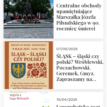
Centralne obchody
upamiętniające
Marszałka Józefa
Piłsudskiego w 90.
rocznicę śmierci
07/05/2025
ŚLĄSK – śląski czy
polski? Wróblewski,
Poczachowski,
Geremek, Gmyz.
Zapraszamy na
spotkanie 9 maja
2025 r. o godz. 18:00
do Domu
15/04/2025
Trójmorza.
Legorobotyka 2025