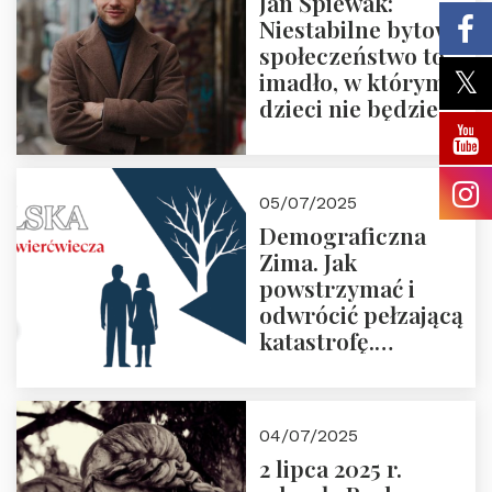
Jan Śpiewak:
Niestabilne bytowo
społeczeństwo to
imadło, w którym
dzieci nie będzie
05/07/2025
Demograficzna
Zima. Jak
powstrzymać i
odwrócić pełzającą
katastrofę.
Zapraszamy na
pierwsze spotkanie
z cyklu “Polska
04/07/2025
Nowego
2 lipca 2025 r.
Ćwierćwiecza”