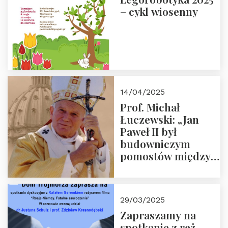
– cykl wiosenny
14/04/2025
Prof. Michał
Łuczewski: „Jan
Paweł II był
budowniczym
pomostów między
sprzecznościami”
29/03/2025
Zapraszamy na
spotkanie z reż.