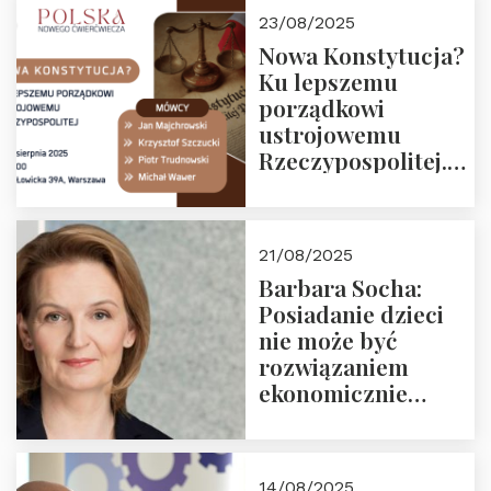
23/08/2025
Nowa Konstytucja?
Ku lepszemu
porządkowi
ustrojowemu
Rzeczypospolitej.
Zapraszamy na
drugie spotkanie z
cyklu “Polska
21/08/2025
Nowego
Barbara Socha:
Ćwierćwiecza”
Posiadanie dzieci
nie może być
rozwiązaniem
ekonomicznie
nieracjonalnym
14/08/2025