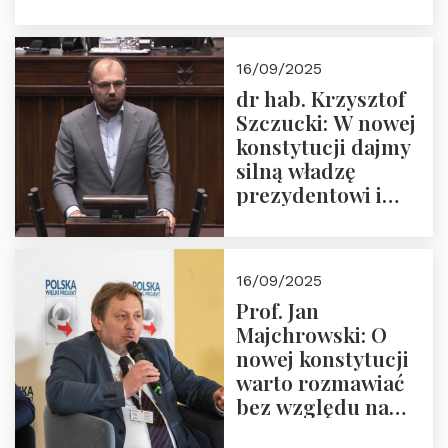
16/09/2025
dr hab. Krzysztof
Szczucki: W nowej
konstytucji dajmy
silną władzę
prezydentowi i
pożegnajmy
dziedzictwo
Okrągłego Stołu
16/09/2025
Prof. Jan
Majchrowski: O
nowej konstytucji
warto rozmawiać
bez względu na
rezultat