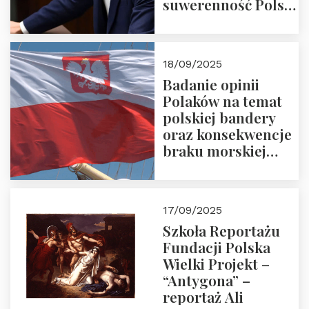
suwerenność Polski
i stanowić wyraz
jedności narodowej
18/09/2025
Badanie opinii
Polaków na temat
polskiej bandery
oraz konsekwencje
braku morskiej
floty handlowej pod
narodową banderą
17/09/2025
Szkoła Reportażu
Fundacji Polska
Wielki Projekt –
“Antygona” –
reportaż Ali