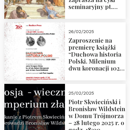
seminaryjny pt.
“Zapomniane
arcydzieła filozofii
europejskiej”
26/02/2025
Zaproszenie na
premierę książki
“Duchowa historia
Polski. Milenium
dwu koronacji 1025-
2025” autorstwa
Grzegorza
Górnego, 6 marca
25/02/2025
2025 r. godz. 17:30,
Piotr Skwieciński i
DAW ul. Miodowa
Bronisław Wildstein
17/19
w Domu Trójmorza
– 28 lutego 2025 r. o
godz. 18:00.