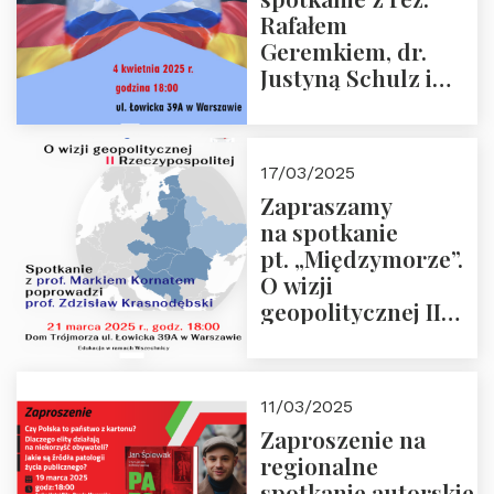
Rafałem
Geremkiem, dr.
Justyną Schulz i
prof. Zdzisławem
Krasnodębskim – 4
kwietnia 2025 r. –
17/03/2025
“Rosja-Niemcy…”
Zapraszamy
na spotkanie
pt. „Międzymorze”.
O wizji
geopolitycznej II
Rzeczypospolitej –
21.03.2025 r. o godz.
18:00 – prof. Kornat
11/03/2025
i prof.
Zaproszenie na
Krasnodębski
regionalne
spotkanie autorskie