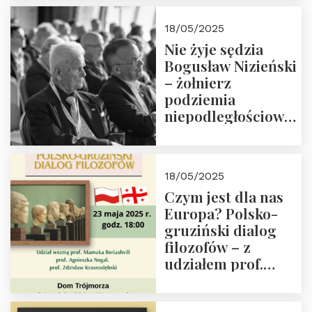
18/05/2025
Nie żyje sędzia
Bogusław Nizieński
– żołnierz
podziemia
niepodległościowego
(NOW-AK), Kawaler
Orderu Orła
Białego, działacz
18/05/2025
społeczny, członek
Czym jest dla nas
Kapituły Nagrody
Europa? Polsko-
im. Prezydenta
gruziński dialog
Lecha
filozofów – z
Kaczyńskiego.
udziałem prof.
Wielki autorytet.
Mamuki
Beriashvili’ego, prof.