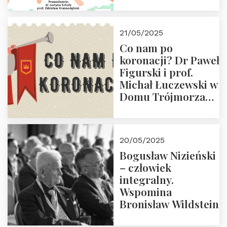
Dwudniowe
eksperckie
warsztaty.
21/05/2025
Zapraszamy do
Co nam po
zapisów.
koronacji? Dr Paweł
Figurski i prof.
Michał Łuczewski w
Domu Trójmorza
30.05.2025 r. godz.
18:00. Zapraszamy!
20/05/2025
Bogusław Nizieński
– człowiek
integralny.
Wspomina
Bronisław Wildstein