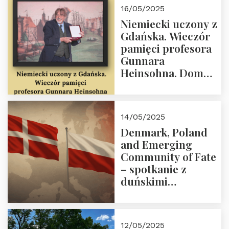
Agnieszki Nogal.
16/05/2025
Dom Trójmorza 23
Niemiecki uczony z
maja 2025 r. godz.
Gdańska. Wieczór
18:00.
pamięci profesora
Gunnara
Heinsohna. Dom
Trójmorza 16 maja
2025 r. godz. 18:00.
Zapraszamy!
14/05/2025
Denmark, Poland
and Emerging
Community of Fate
– spotkanie z
duńskimi
konserwatystami
młodego pokolenia
w Domu Trójmorza
12/05/2025