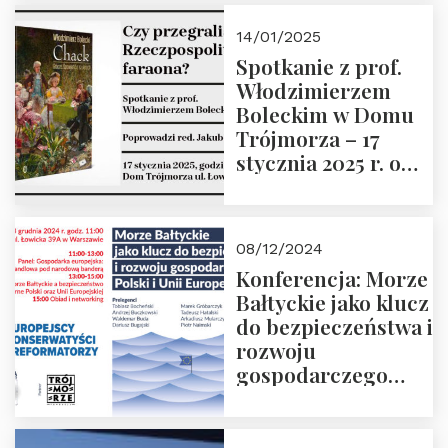
przyszłości
14/01/2025
Spotkanie z prof.
Włodzimierzem
Boleckim w Domu
Trójmorza – 17
stycznia 2025 r. o
godz. 18:00.
Prowadzi red. Jakub
Moroz
08/12/2024
Konferencja: Morze
Bałtyckie jako klucz
do bezpieczeństwa i
rozwoju
gospodarczego
Polski i Unii
Europejskiej –
13.12.2024 r.