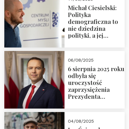
Michał Ciesielski:
Polityka
demograficzna to
nie dziedzina
polityki, a jej
wymiar
06/08/2025
6 sierpnia 2025 roku
odbyła się
uroczystość
zaprzysiężenia
Prezydenta
Rzeczypospolitej
Polskiej Pana
Karola
04/08/2025
Nawrockiego