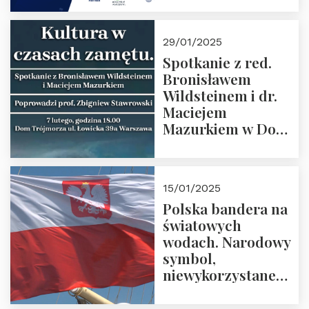
29/01/2025
Spotkanie z red.
Bronisławem
Wildsteinem i dr.
Maciejem
Mazurkiem w Domu
Trójmorza – 7
lutego 2025 r. o
godz. 18:00.
15/01/2025
Prowadzi prof.
Polska bandera na
Zbigniew
światowych
Stawrowski
wodach. Narodowy
symbol,
niewykorzystane
możliwości i
wyzwania