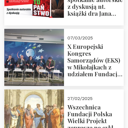
z dyskusją nt.
książki dra Jana
Śpiewaka
“Patopaństwo”
07/03/2025
X Europejski
Kongres
Samorządów (EKS)
w Mikołajkach z
udziałem Fundacji
Polska Wielki
Projekt – 2025 r.
27/02/2025
Wszechnica
Fundacji Polska
Wielki Projekt
zaprasza na cykl