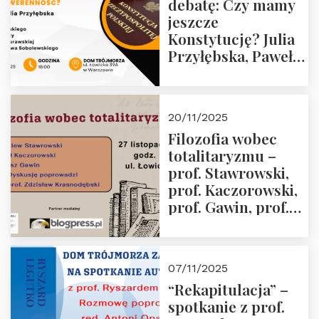
debatę: Czy mamy
jeszcze
Konstytucję? Julia
Przyłębska, Paweł
Jabłoński, Oskar
Kida, Magdalena
Murawska,
20/11/2025
Przemysław
Filozofia wobec
Sobolewski – 4
totalitaryzmu –
grudnia 2025 r.
prof. Stawrowski,
godz. 18:00.
prof. Kaczorowski,
prof. Gawin, prof.
Krasnodębski –
czwartek 27.11.2025
r. godz. 18:00
07/11/2025
“Rekapitulacja” –
spotkanie z prof.