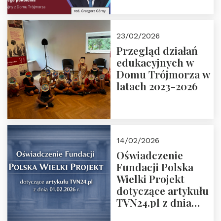
6. Tranzycja
płciowa jako rytuał
przejścia.
23/02/2026
Rozmawiają red.
Przegląd działań
Grzegorz Górny i
edukacyjnych w
prof. Michał
Domu Trójmorza w
Łuczewski
latach 2023-2026
14/02/2026
Oświadczenie
Fundacji Polska
Wielki Projekt
dotyczące artykułu
TVN24.pl z dnia
01.02.2026 r.