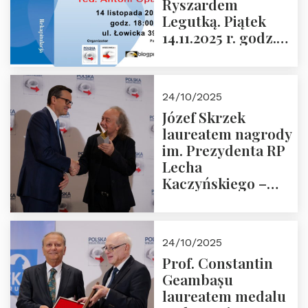
Ryszardem
Legutką. Piątek
14.11.2025 r. godz.
18:00 w Domu
Trójmorza.
Zapraszamy!
24/10/2025
Józef Skrzek
laureatem nagrody
im. Prezydenta RP
Lecha
Kaczyńskiego –
Laudacja
24/10/2025
Prof. Constantin
Geambașu
laureatem medalu