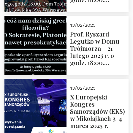
Zapraszamy!
13/02/2025
Prof. Ryszard
Legutko w Domu
Trójmorza – 21
lutego 2025 r. o
godz. 18:00.
Spotkanie prowadzi
prof. Paweł
Kaczorowski.
13/02/2025
Zapraszamy
X Europejski
Kongres
Samorządów (EKS)
w Mikołajkach 3-4
marca 2025 r.