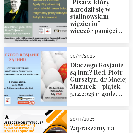
„Pisarz, który
narodził się w
stalinowskim
więzieniu” –
wieczór pamięci
Janusza
Krasińskiego o
godz. 18:00 oraz
30/11/2025
zwiedzanie
Dlaczego Rosjanie
Muzeum Żołnierzy
są inni? Red. Piotr
Wyklętych i
Gursztyn, dr Maciej
Więźniów
Mazurek – piątek
Politycznych PRL o
5.12.2025 r. godz.
godz. 16:00 – 19
18:00 Dom
grudnia 2025 r.
Trójmorza.
28/11/2025
Zapraszamy na