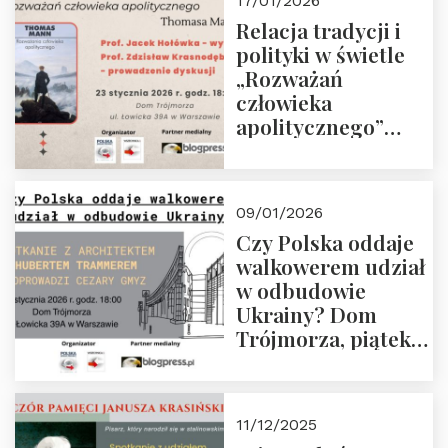
17/01/2026
Relacja tradycji i
polityki w świetle
„Rozważań
człowieka
apolitycznego”
Manna. Dom
Trójmorza, piątek
23 stycznia 2026 r.,
09/01/2026
godz. 18:00.
Czy Polska oddaje
Zapraszamy!
walkowerem udział
w odbudowie
Ukrainy? Dom
Trójmorza, piątek
16 stycznia 2026 r.,
godz. 18:00.
Zapraszamy!
11/12/2025