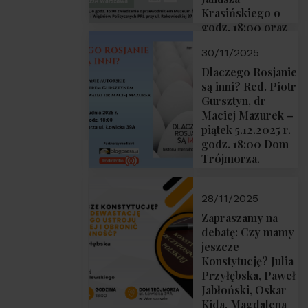
Krasińskiego o
godz. 18:00 oraz
zwiedzanie
30/11/2025
Muzeum
Żołnierzy
Dlaczego Rosjanie
Wyklętych i
są inni? Red. Piotr
Więźniów
Gursztyn, dr
Politycznych PRL
Maciej Mazurek –
o godz. 16:00 – 19
piątek 5.12.2025 r.
grudnia 2025 r.
godz. 18:00 Dom
Trójmorza.
28/11/2025
Zapraszamy na
debatę: Czy mamy
jeszcze
Konstytucję? Julia
Przyłębska, Paweł
Jabłoński, Oskar
Kida, Magdalena