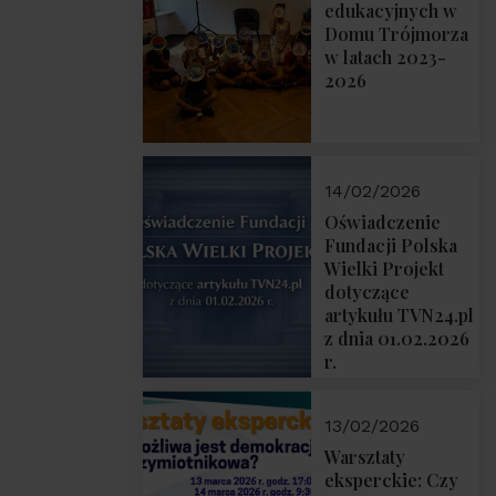
prof. Michał
edukacyjnych w
Łuczewski
Domu Trójmorza
w latach 2023-
2026
14/02/2026
Oświadczenie
Fundacji Polska
Wielki Projekt
dotyczące
artykułu TVN24.pl
z dnia 01.02.2026
r.
13/02/2026
Warsztaty
eksperckie: Czy