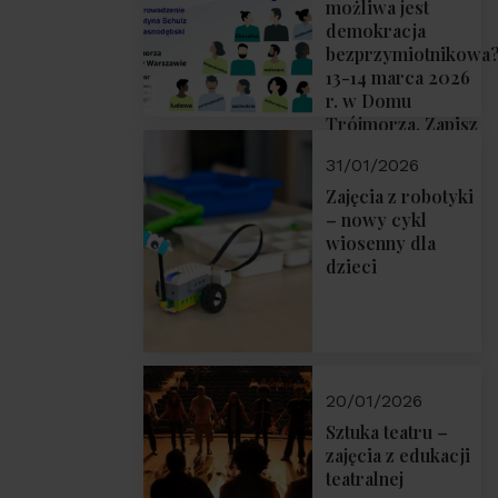
możliwa jest
demokracja
bezprzymiotnikowa
13-14 marca 2026
r. w Domu
Trójmorza. Zapisz
się!
31/01/2026
Zajęcia z robotyki
– nowy cykl
wiosenny dla
dzieci
20/01/2026
Sztuka teatru –
zajęcia z edukacji
teatralnej