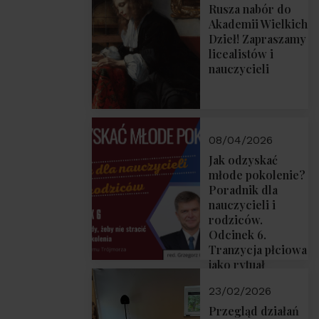
Rusza nabór do
Akademii Wielkich
Dzieł! Zapraszamy
licealistów i
nauczycieli
08/04/2026
Jak odzyskać
młode pokolenie?
Poradnik dla
nauczycieli i
rodziców.
Odcinek 6.
Tranzycja płciowa
jako rytuał
przejścia.
23/02/2026
Rozmawiają red.
Grzegorz Górny i
Przegląd działań