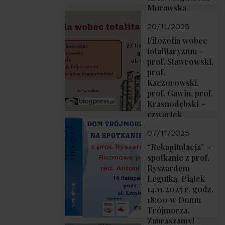
Murawska,
Przemysław
20/11/2025
Sobolewski – 4
grudnia 2025 r.
Filozofia wobec
godz. 18:00.
totalitaryzmu –
prof. Stawrowski,
prof.
Kaczorowski,
prof. Gawin, prof.
Krasnodębski –
czwartek
27.11.2025 r. godz.
07/11/2025
18:00
“Rekapitulacja” –
spotkanie z prof.
Ryszardem
Legutką. Piątek
14.11.2025 r. godz.
18:00 w Domu
Trójmorza.
Zapraszamy!