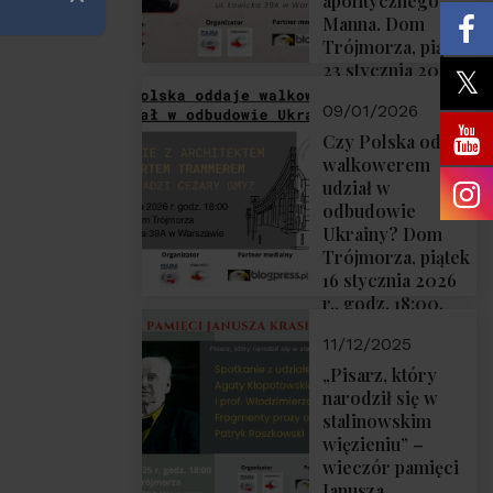
apolitycznego”
Zamknij
Manna. Dom
Trójmorza, piątek
23 stycznia 2026
r., godz. 18:00.
09/01/2026
Zapraszamy!
Czy Polska oddaje
walkowerem
udział w
odbudowie
Ukrainy? Dom
Trójmorza, piątek
16 stycznia 2026
r., godz. 18:00.
Zapraszamy!
11/12/2025
„Pisarz, który
narodził się w
stalinowskim
więzieniu” –
wieczór pamięci
Janusza