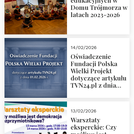
edukacyjnych w
prof. Michał
Domu Trójmorza w
Łuczewski
latach 2023-2026
14/02/2026
Oświadczenie
Fundacji Polska
Wielki Projekt
dotyczące artykułu
TVN24.pl z dnia
01.02.2026 r.
13/02/2026
Warsztaty
eksperckie: Czy