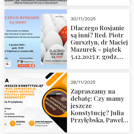
Janusza
Krasińskiego o
godz. 18:00 oraz
30/11/2025
zwiedzanie
Dlaczego Rosjanie
Muzeum Żołnierzy
są inni? Red. Piotr
Wyklętych i
Gursztyn, dr Maciej
Więźniów
Mazurek – piątek
Politycznych PRL o
5.12.2025 r. godz.
godz. 16:00 – 19
18:00 Dom
grudnia 2025 r.
Trójmorza.
28/11/2025
Zapraszamy na
debatę: Czy mamy
jeszcze
Konstytucję? Julia
Przyłębska, Paweł
Jabłoński, Oskar