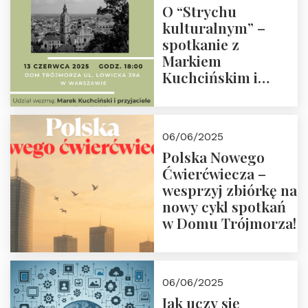
O “Strychu
kulturalnym” –
spotkanie z
Markiem
Kuchcińskim i
przyjaciółmi.
Zapraszamy 13
czerwca 2025 r. o
06/06/2025
18:00
Polska Nowego
Ćwierćwiecza –
wesprzyj zbiórkę na
nowy cykl spotkań
w Domu Trójmorza!
06/06/2025
Jak uczy się