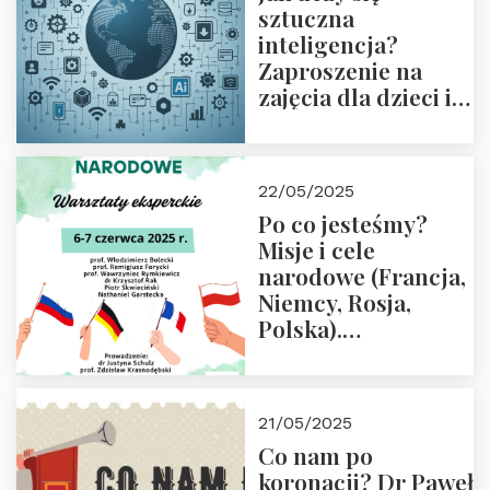
sztuczna
inteligencja?
Zaproszenie na
zajęcia dla dzieci i
rodziców
22/05/2025
Po co jesteśmy?
Misje i cele
narodowe (Francja,
Niemcy, Rosja,
Polska).
Dwudniowe
eksperckie
warsztaty.
21/05/2025
Zapraszamy do
Co nam po
zapisów.
koronacji? Dr Paweł