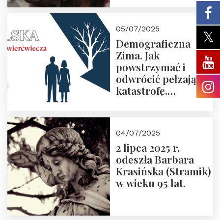
05/07/2025
Demograficzna
Zima. Jak
powstrzymać i
odwrócić pełzającą
katastrofę.
Zapraszamy na
pierwsze spotkanie
z cyklu “Polska
04/07/2025
Nowego
2 lipca 2025 r.
Ćwierćwiecza”
odeszła Barbara
Krasińska (Stramik)
w wieku 95 lat.