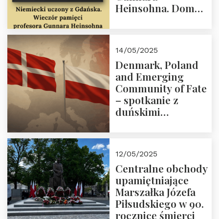
Heinsohna. Dom
Trójmorza 16 maja
2025 r. godz. 18:00.
Zapraszamy!
14/05/2025
Denmark, Poland
and Emerging
Community of Fate
– spotkanie z
duńskimi
konserwatystami
młodego pokolenia
w Domu Trójmorza
12/05/2025
Centralne obchody
upamiętniające
Marszałka Józefa
Piłsudskiego w 90.
rocznicę śmierci