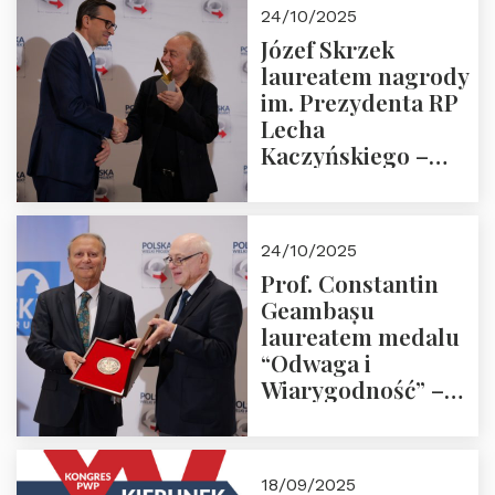
Zapraszamy!
24/10/2025
Józef Skrzek
laureatem nagrody
im. Prezydenta RP
Lecha
Kaczyńskiego –
Laudacja
24/10/2025
Prof. Constantin
Geambașu
laureatem medalu
“Odwaga i
Wiarygodność” –
Laudacja
18/09/2025