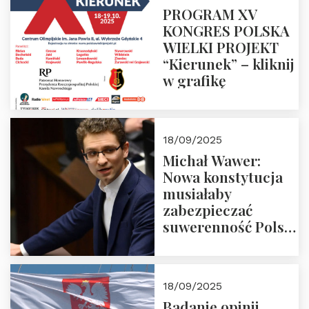
PROGRAM XV
KONGRES POLSKA
WIELKI PROJEKT
“Kierunek” – kliknij
w grafikę
18/09/2025
Michał Wawer:
Nowa konstytucja
musiałaby
zabezpieczać
suwerenność Polski
i stanowić wyraz
jedności narodowej
18/09/2025
Badanie opinii