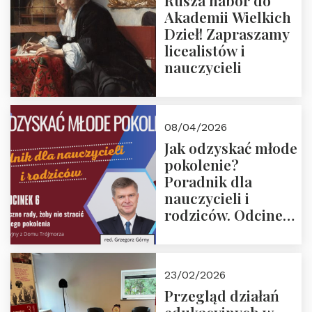
Rusza nabór do
Akademii Wielkich
Dzieł! Zapraszamy
licealistów i
nauczycieli
08/04/2026
Jak odzyskać młode
pokolenie?
Poradnik dla
nauczycieli i
rodziców. Odcinek
6. Tranzycja
płciowa jako rytuał
przejścia.
23/02/2026
Rozmawiają red.
Przegląd działań
Grzegorz Górny i