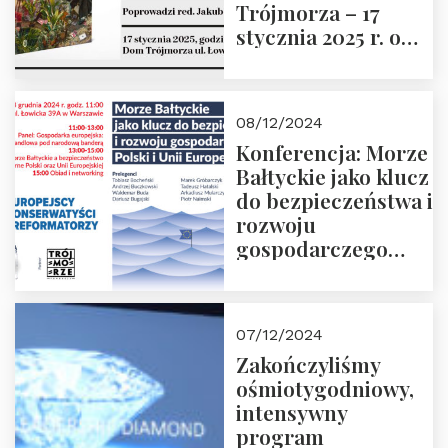
Trójmorza – 17
stycznia 2025 r. o
godz. 18:00.
Prowadzi red. Jakub
Moroz
08/12/2024
Konferencja: Morze
Bałtyckie jako klucz
do bezpieczeństwa i
rozwoju
gospodarczego
Polski i Unii
Europejskiej –
13.12.2024 r.
07/12/2024
ZAPRASZAMY
Zakończyliśmy
ośmiotygodniowy,
intensywny
program