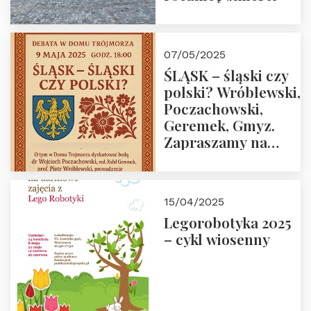
07/05/2025
ŚLĄSK – śląski czy
polski? Wróblewski,
Poczachowski,
Geremek, Gmyz.
Zapraszamy na
spotkanie 9 maja
2025 r. o godz. 18:00
do Domu
15/04/2025
Trójmorza.
Legorobotyka 2025
– cykl wiosenny