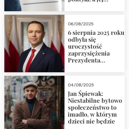
wymiar
06/08/2025
6 sierpnia 2025 roku
odbyła się
uroczystość
zaprzysiężenia
Prezydenta
Rzeczypospolitej
Polskiej Pana
Karola
04/08/2025
Nawrockiego
Jan Śpiewak:
Niestabilne bytowo
społeczeństwo to
imadło, w którym
dzieci nie będzie