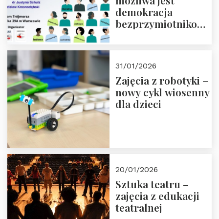
możliwa jest
demokracja
bezprzymiotnikowa?
13-14 marca 2026 r.
w Domu Trójmorza.
Zapisz się!
31/01/2026
Zajęcia z robotyki –
nowy cykl wiosenny
dla dzieci
20/01/2026
Sztuka teatru –
zajęcia z edukacji
teatralnej