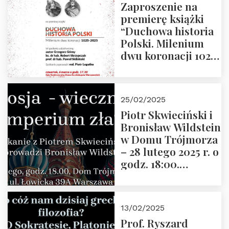
Zaproszenie na
premierę książki
“Duchowa historia
Polski. Milenium
dwu koronacji 1025-
2025” autorstwa
Grzegorza
Górnego, 6 marca
25/02/2025
2025 r. godz. 17:30,
Piotr Skwieciński i
DAW ul. Miodowa
Bronisław Wildstein
17/19
w Domu Trójmorza
– 28 lutego 2025 r. o
godz. 18:00.
Zapraszamy!
13/02/2025
Prof. Ryszard