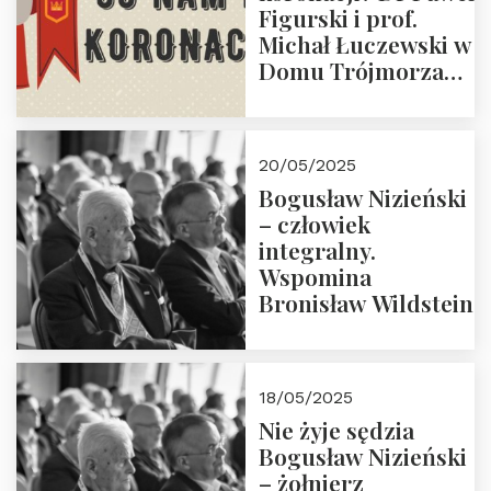
Figurski i prof.
Michał Łuczewski w
Domu Trójmorza
30.05.2025 r. godz.
18:00. Zapraszamy!
20/05/2025
Bogusław Nizieński
– człowiek
integralny.
Wspomina
Bronisław Wildstein
18/05/2025
Nie żyje sędzia
Bogusław Nizieński
– żołnierz