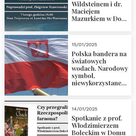
Wildsteinem i dr.
Maciejem
Mazurkiem w Domu
Trójmorza – 7
lutego 2025 r. o
godz. 18:00.
15/01/2025
Prowadzi prof.
Polska bandera na
Zbigniew
światowych
Stawrowski
wodach. Narodowy
symbol,
niewykorzystane
możliwości i
wyzwania
przyszłości
14/01/2025
Spotkanie z prof.
Włodzimierzem
Boleckim w Domu