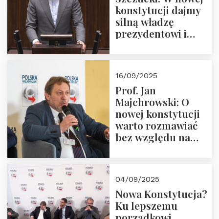
konstytucji dajmy
silną władzę
prezydentowi i
pożegnajmy
dziedzictwo
Okrągłego Stołu
16/09/2025
Prof. Jan
Majchrowski: O
nowej konstytucji
warto rozmawiać
bez względu na
rezultat
04/09/2025
Nowa Konstytucja?
Ku lepszemu
porządkowi