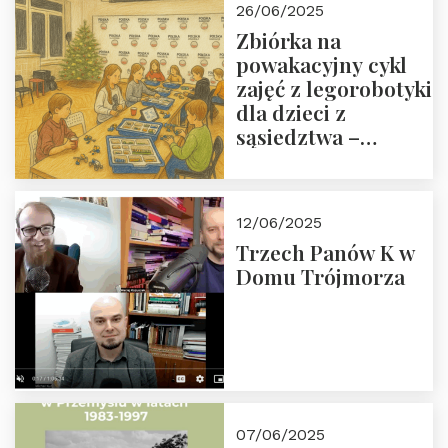
26/06/2025
Zbiórka na
powakacyjny cykl
zajęć z legorobotyki
dla dzieci z
sąsiedztwa –
wesprzyj
społeczno-
edukacyjną misję
12/06/2025
Fundacji
Trzech Panów K w
Domu Trójmorza
07/06/2025