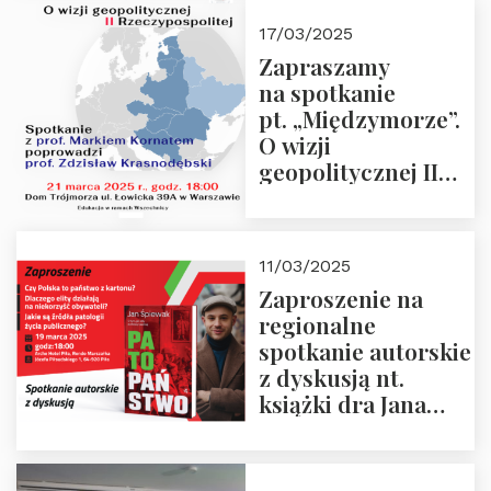
kwietnia 2025 r. –
17/03/2025
“Rosja-Niemcy…”
Zapraszamy
na spotkanie
pt. „Międzymorze”.
O wizji
geopolitycznej II
Rzeczypospolitej –
21.03.2025 r. o godz.
18:00 – prof. Kornat
11/03/2025
i prof.
Zaproszenie na
Krasnodębski
regionalne
spotkanie autorskie
z dyskusją nt.
książki dra Jana
Śpiewaka
“Patopaństwo”