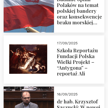
Polaków na temat
polskiej bandery
oraz konsekwencje
braku morskiej
floty handlowej pod
narodową banderą
17/09/2025
Szkoła Reportażu
Fundacji Polska
Wielki Projekt –
“Antygona” –
reportaż Ali
16/09/2025
dr hab. Krzysztof
Szczucki: W nowej