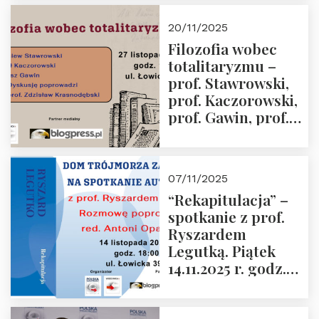
Kida, Magdalena
Murawska,
20/11/2025
Przemysław
Filozofia wobec
Sobolewski – 4
totalitaryzmu –
grudnia 2025 r.
prof. Stawrowski,
godz. 18:00.
prof. Kaczorowski,
prof. Gawin, prof.
Krasnodębski –
czwartek 27.11.2025
r. godz. 18:00
07/11/2025
“Rekapitulacja” –
spotkanie z prof.
Ryszardem
Legutką. Piątek
14.11.2025 r. godz.
18:00 w Domu
Trójmorza.