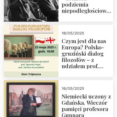
podziemia
niepodległościowego
(NOW-AK), Kawaler
Orderu Orła
Białego, działacz
18/05/2025
społeczny, członek
Czym jest dla nas
Kapituły Nagrody
Europa? Polsko-
im. Prezydenta
gruziński dialog
Lecha
filozofów – z
Kaczyńskiego.
udziałem prof.
Wielki autorytet.
Mamuki
Beriashvili’ego, prof.
Agnieszki Nogal.
16/05/2025
Dom Trójmorza 23
Niemiecki uczony z
maja 2025 r. godz.
Gdańska. Wieczór
18:00.
pamięci profesora
Gunnara