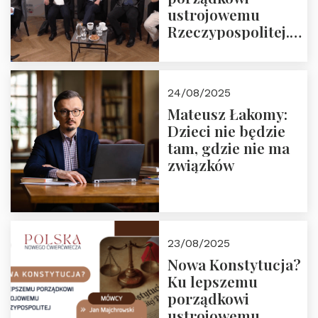
ustrojowemu
Rzeczypospolitej.
Zapraszamy do
obejrzenia nagrania
24/08/2025
Mateusz Łakomy:
Dzieci nie będzie
tam, gdzie nie ma
związków
23/08/2025
Nowa Konstytucja?
Ku lepszemu
porządkowi
ustrojowemu