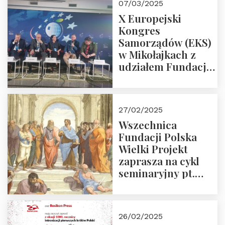
07/03/2025
X Europejski
Kongres
Samorządów (EKS)
w Mikołajkach z
udziałem Fundacji
Polska Wielki
Projekt – 2025 r.
27/02/2025
Wszechnica
Fundacji Polska
Wielki Projekt
zaprasza na cykl
seminaryjny pt.
“Zapomniane
arcydzieła filozofii
europejskiej”
26/02/2025