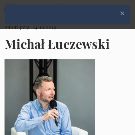
Rozwiń menu
Zamknij
Autor: pwp |
24/10/2019
Michał Łuczewski