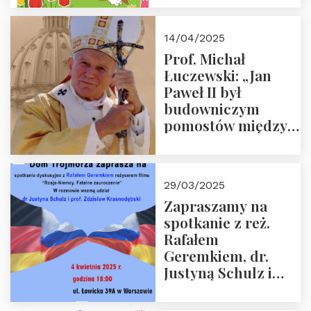
14/04/2025
Prof. Michał
Łuczewski: „Jan
Paweł II był
budowniczym
pomostów między
sprzecznościami”
29/03/2025
Zapraszamy na
spotkanie z reż.
Rafałem
Geremkiem, dr.
Justyną Schulz i
prof. Zdzisławem
Krasnodębskim – 4