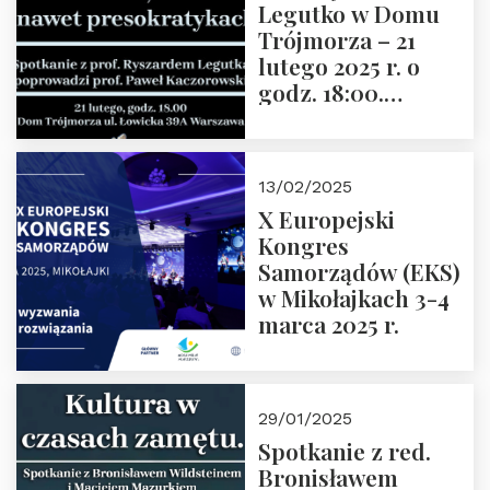
Legutko w Domu
Trójmorza – 21
lutego 2025 r. o
godz. 18:00.
Spotkanie prowadzi
prof. Paweł
Kaczorowski.
13/02/2025
Zapraszamy
X Europejski
Kongres
Samorządów (EKS)
w Mikołajkach 3-4
marca 2025 r.
29/01/2025
Spotkanie z red.
Bronisławem