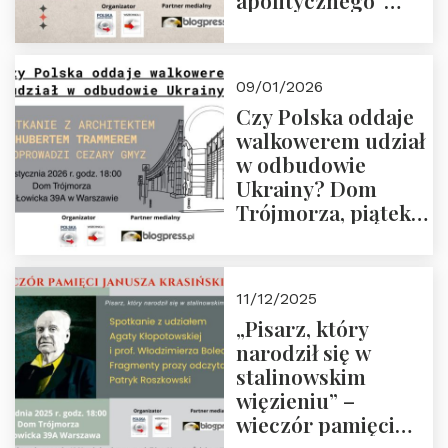
apolitycznego”
Manna. Dom
Trójmorza, piątek
23 stycznia 2026 r.,
09/01/2026
godz. 18:00.
Czy Polska oddaje
Zapraszamy!
walkowerem udział
w odbudowie
Ukrainy? Dom
Trójmorza, piątek
16 stycznia 2026 r.,
godz. 18:00.
Zapraszamy!
11/12/2025
„Pisarz, który
narodził się w
stalinowskim
więzieniu” –
wieczór pamięci