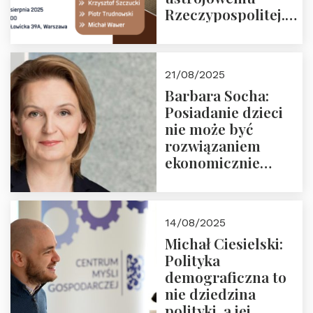
Rzeczypospolitej.
Zapraszamy na
drugie spotkanie z
cyklu “Polska
21/08/2025
Nowego
Barbara Socha:
Ćwierćwiecza”
Posiadanie dzieci
nie może być
rozwiązaniem
ekonomicznie
nieracjonalnym
14/08/2025
Michał Ciesielski:
Polityka
demograficzna to
nie dziedzina
polityki, a jej