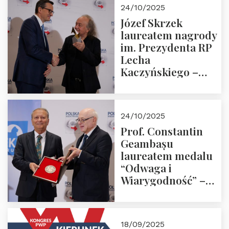
Zapraszamy!
24/10/2025
Józef Skrzek
laureatem nagrody
im. Prezydenta RP
Lecha
Kaczyńskiego –
Laudacja
24/10/2025
Prof. Constantin
Geambașu
laureatem medalu
“Odwaga i
Wiarygodność” –
Laudacja
18/09/2025