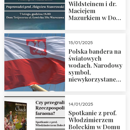
Wildsteinem i dr.
Maciejem
Mazurkiem w Domu
Trójmorza – 7
lutego 2025 r. o
godz. 18:00.
15/01/2025
Prowadzi prof.
Polska bandera na
Zbigniew
światowych
Stawrowski
wodach. Narodowy
symbol,
niewykorzystane
możliwości i
wyzwania
przyszłości
14/01/2025
Spotkanie z prof.
Włodzimierzem
Boleckim w Domu