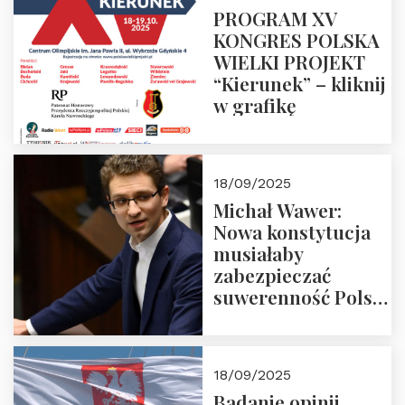
PROGRAM XV
KONGRES POLSKA
WIELKI PROJEKT
“Kierunek” – kliknij
w grafikę
18/09/2025
Michał Wawer:
Nowa konstytucja
musiałaby
zabezpieczać
suwerenność Polski
i stanowić wyraz
jedności narodowej
18/09/2025
Badanie opinii