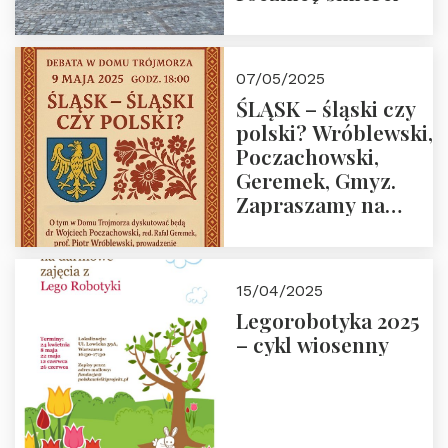
07/05/2025
ŚLĄSK – śląski czy
polski? Wróblewski,
Poczachowski,
Geremek, Gmyz.
Zapraszamy na
spotkanie 9 maja
2025 r. o godz. 18:00
do Domu
15/04/2025
Trójmorza.
Legorobotyka 2025
– cykl wiosenny