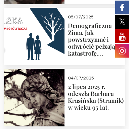
05/07/2025
Demograficzna
Zima. Jak
powstrzymać i
odwrócić pełzającą
katastrofę.
Zapraszamy na
pierwsze spotkanie
z cyklu “Polska
04/07/2025
Nowego
2 lipca 2025 r.
Ćwierćwiecza”
odeszła Barbara
Krasińska (Stramik)
w wieku 95 lat.