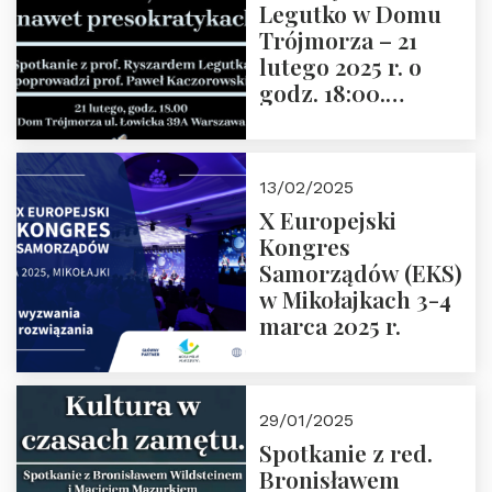
Legutko w Domu
Trójmorza – 21
lutego 2025 r. o
godz. 18:00.
Spotkanie prowadzi
prof. Paweł
Kaczorowski.
13/02/2025
Zapraszamy
X Europejski
Kongres
Samorządów (EKS)
w Mikołajkach 3-4
marca 2025 r.
29/01/2025
Spotkanie z red.
Bronisławem