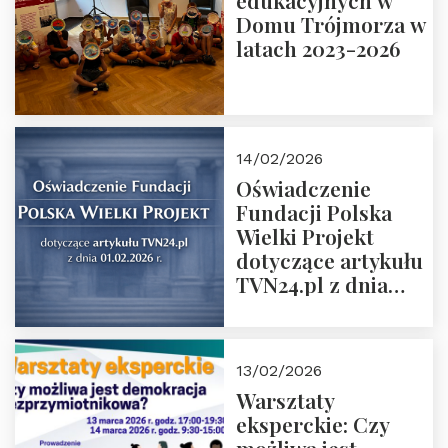
edukacyjnych w
prof. Michał
Domu Trójmorza w
Łuczewski
latach 2023-2026
14/02/2026
Oświadczenie
Fundacji Polska
Wielki Projekt
dotyczące artykułu
TVN24.pl z dnia
01.02.2026 r.
13/02/2026
Warsztaty
eksperckie: Czy