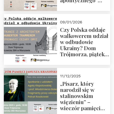
apolitycznego”
Manna. Dom
Trójmorza, piątek
23 stycznia 2026 r.,
09/01/2026
godz. 18:00.
Czy Polska oddaje
Zapraszamy!
walkowerem udział
w odbudowie
Ukrainy? Dom
Trójmorza, piątek
16 stycznia 2026 r.,
godz. 18:00.
Zapraszamy!
11/12/2025
„Pisarz, który
narodził się w
stalinowskim
więzieniu” –
wieczór pamięci