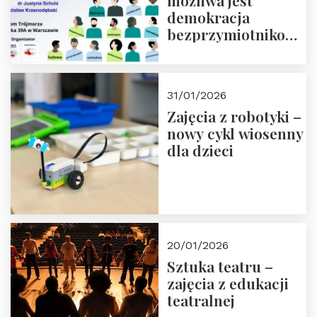
możliwa jest
demokracja
bezprzymiotnikowa?
13-14 marca 2026 r.
w Domu Trójmorza.
Zapisz się!
31/01/2026
Zajęcia z robotyki –
nowy cykl wiosenny
dla dzieci
20/01/2026
Sztuka teatru –
zajęcia z edukacji
teatralnej