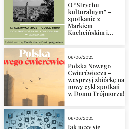
O “Strychu
kulturalnym” –
spotkanie z
Markiem
Kuchcińskim i
przyjaciółmi.
Zapraszamy 13
czerwca 2025 r. o
06/06/2025
18:00
Polska Nowego
Ćwierćwiecza –
wesprzyj zbiórkę na
nowy cykl spotkań
w Domu Trójmorza!
06/06/2025
Jak uczy się