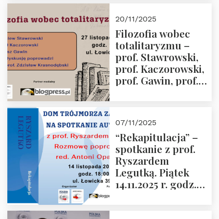
Kida, Magdalena
Murawska,
20/11/2025
Przemysław
Filozofia wobec
Sobolewski – 4
totalitaryzmu –
grudnia 2025 r.
prof. Stawrowski,
godz. 18:00.
prof. Kaczorowski,
prof. Gawin, prof.
Krasnodębski –
czwartek 27.11.2025
r. godz. 18:00
07/11/2025
“Rekapitulacja” –
spotkanie z prof.
Ryszardem
Legutką. Piątek
14.11.2025 r. godz.
18:00 w Domu
Trójmorza.