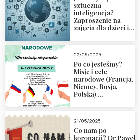
sztuczna
inteligencja?
Zaproszenie na
zajęcia dla dzieci i
rodziców
22/05/2025
Po co jesteśmy?
Misje i cele
narodowe (Francja,
Niemcy, Rosja,
Polska).
Dwudniowe
eksperckie
warsztaty.
21/05/2025
Zapraszamy do
Co nam po
zapisów.
koronacji? Dr Paweł