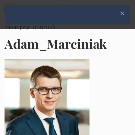
Rozwiń menu
Zamknij
Autor: pwp |
15/05/2018
Adam_Marciniak