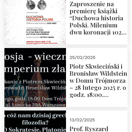
Zaproszenie na
premierę książki
“Duchowa historia
Polski. Milenium
dwu koronacji 1025-
2025” autorstwa
Grzegorza
Górnego, 6 marca
25/02/2025
2025 r. godz. 17:30,
Piotr Skwieciński i
DAW ul. Miodowa
Bronisław Wildstein
17/19
w Domu Trójmorza
– 28 lutego 2025 r. o
godz. 18:00.
Zapraszamy!
13/02/2025
Prof. Ryszard