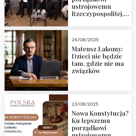
ustrojowemu
Rzeczypospolitej.
Zapraszamy do
obejrzenia nagrania
24/08/2025
Mateusz Łakomy:
Dzieci nie będzie
tam, gdzie nie ma
związków
23/08/2025
Nowa Konstytucja?
Ku lepszemu
porządkowi
ustrojowemu