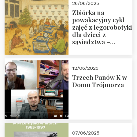
26/06/2025
Zbiórka na
powakacyjny cykl
zajęć z legorobotyki
dla dzieci z
sąsiedztwa –
wesprzyj
społeczno-
edukacyjną misję
12/06/2025
Fundacji
Trzech Panów K w
Domu Trójmorza
07/06/2025