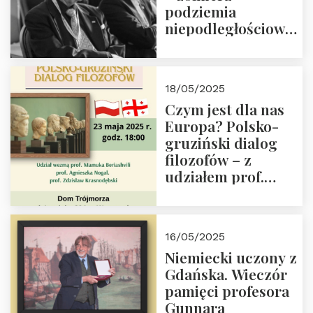
podziemia
niepodległościowego
(NOW-AK), Kawaler
Orderu Orła
Białego, działacz
18/05/2025
społeczny, członek
Czym jest dla nas
Kapituły Nagrody
Europa? Polsko-
im. Prezydenta
gruziński dialog
Lecha
filozofów – z
Kaczyńskiego.
udziałem prof.
Wielki autorytet.
Mamuki
Beriashvili’ego, prof.
Agnieszki Nogal.
16/05/2025
Dom Trójmorza 23
Niemiecki uczony z
maja 2025 r. godz.
Gdańska. Wieczór
18:00.
pamięci profesora
Gunnara