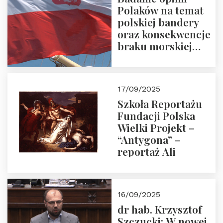
Polaków na temat
polskiej bandery
oraz konsekwencje
braku morskiej
floty handlowej pod
narodową banderą
17/09/2025
Szkoła Reportażu
Fundacji Polska
Wielki Projekt –
“Antygona” –
reportaż Ali
16/09/2025
dr hab. Krzysztof
Szczucki: W nowej