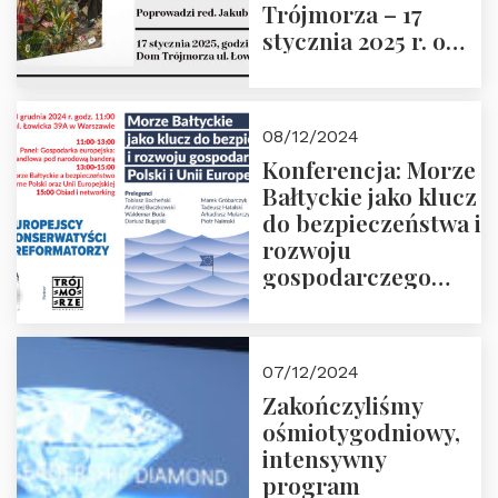
Trójmorza – 17
stycznia 2025 r. o
godz. 18:00.
Prowadzi red. Jakub
Moroz
08/12/2024
Konferencja: Morze
Bałtyckie jako klucz
do bezpieczeństwa i
rozwoju
gospodarczego
Polski i Unii
Europejskiej –
13.12.2024 r.
07/12/2024
ZAPRASZAMY
Zakończyliśmy
ośmiotygodniowy,
intensywny
program