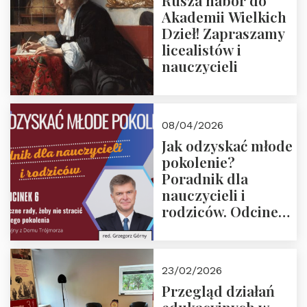
Rusza nabór do
Akademii Wielkich
Dzieł! Zapraszamy
licealistów i
nauczycieli
08/04/2026
Jak odzyskać młode
pokolenie?
Poradnik dla
nauczycieli i
rodziców. Odcinek
6. Tranzycja
płciowa jako rytuał
przejścia.
23/02/2026
Rozmawiają red.
Przegląd działań
Grzegorz Górny i