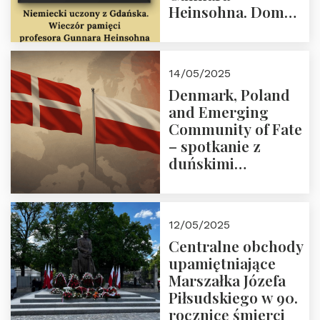
Heinsohna. Dom
Trójmorza 16 maja
2025 r. godz. 18:00.
Zapraszamy!
14/05/2025
Denmark, Poland
and Emerging
Community of Fate
– spotkanie z
duńskimi
konserwatystami
młodego pokolenia
w Domu Trójmorza
12/05/2025
Centralne obchody
upamiętniające
Marszałka Józefa
Piłsudskiego w 90.
rocznicę śmierci