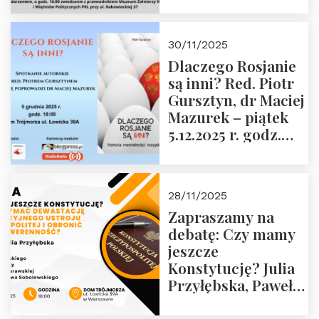
Janusza
Krasińskiego o
godz. 18:00 oraz
30/11/2025
zwiedzanie
Dlaczego Rosjanie
Muzeum Żołnierzy
są inni? Red. Piotr
Wyklętych i
Gursztyn, dr Maciej
Więźniów
Mazurek – piątek
Politycznych PRL o
5.12.2025 r. godz.
godz. 16:00 – 19
18:00 Dom
grudnia 2025 r.
Trójmorza.
28/11/2025
Zapraszamy na
debatę: Czy mamy
jeszcze
Konstytucję? Julia
Przyłębska, Paweł
Jabłoński, Oskar