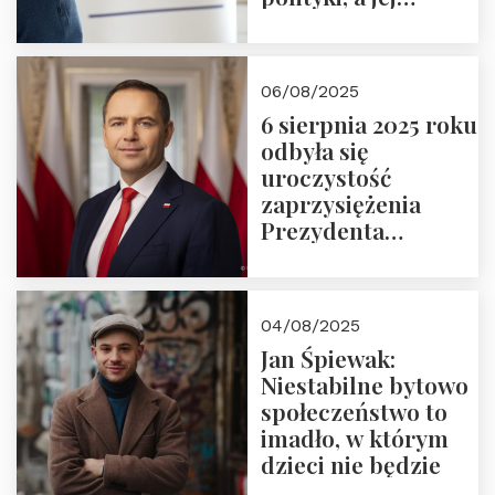
wymiar
06/08/2025
6 sierpnia 2025 roku
odbyła się
uroczystość
zaprzysiężenia
Prezydenta
Rzeczypospolitej
Polskiej Pana
Karola
04/08/2025
Nawrockiego
Jan Śpiewak:
Niestabilne bytowo
społeczeństwo to
imadło, w którym
dzieci nie będzie