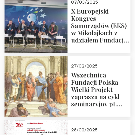
07/03/2025
X Europejski
Kongres
Samorządów (EKS)
w Mikołajkach z
udziałem Fundacji
Polska Wielki
Projekt – 2025 r.
27/02/2025
Wszechnica
Fundacji Polska
Wielki Projekt
zaprasza na cykl
seminaryjny pt.
“Zapomniane
arcydzieła filozofii
europejskiej”
26/02/2025