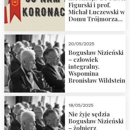
Figurski i prof.
Michał Łuczewski w
Domu Trójmorza
30.05.2025 r. godz.
18:00. Zapraszamy!
20/05/2025
Bogusław Nizieński
– człowiek
integralny.
Wspomina
Bronisław Wildstein
18/05/2025
Nie żyje sędzia
Bogusław Nizieński
– żołnierz