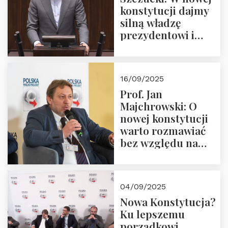
konstytucji dajmy
silną władzę
prezydentowi i
pożegnajmy
dziedzictwo
Okrągłego Stołu
16/09/2025
Prof. Jan
Majchrowski: O
nowej konstytucji
warto rozmawiać
bez względu na
rezultat
04/09/2025
Nowa Konstytucja?
Ku lepszemu
porządkowi