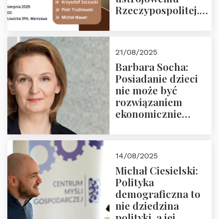
Rzeczypospolitej.
Zapraszamy na
drugie spotkanie z
cyklu “Polska
21/08/2025
Nowego
Barbara Socha:
Ćwierćwiecza”
Posiadanie dzieci
nie może być
rozwiązaniem
ekonomicznie
nieracjonalnym
14/08/2025
Michał Ciesielski:
Polityka
demograficzna to
nie dziedzina
polityki, a jej