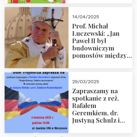
14/04/2025
Prof. Michał
Łuczewski: „Jan
Paweł II był
budowniczym
pomostów między
sprzecznościami”
29/03/2025
Zapraszamy na
spotkanie z reż.
Rafałem
Geremkiem, dr.
Justyną Schulz i
prof. Zdzisławem
Krasnodębskim – 4