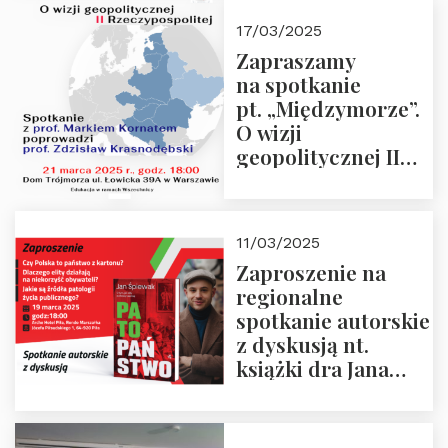
kwietnia 2025 r. –
17/03/2025
“Rosja-Niemcy…”
Zapraszamy
na spotkanie
pt. „Międzymorze”.
O wizji
geopolitycznej II
Rzeczypospolitej –
21.03.2025 r. o godz.
18:00 – prof. Kornat
11/03/2025
i prof.
Zaproszenie na
Krasnodębski
regionalne
spotkanie autorskie
z dyskusją nt.
książki dra Jana
Śpiewaka
“Patopaństwo”