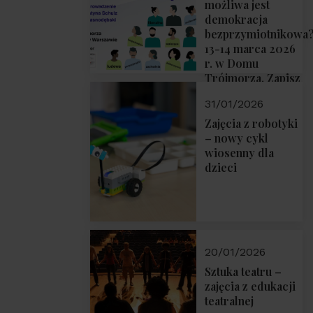
możliwa jest
demokracja
bezprzymiotnikowa
13-14 marca 2026
r. w Domu
Trójmorza. Zapisz
się!
31/01/2026
Zajęcia z robotyki
– nowy cykl
wiosenny dla
dzieci
20/01/2026
Sztuka teatru –
zajęcia z edukacji
teatralnej