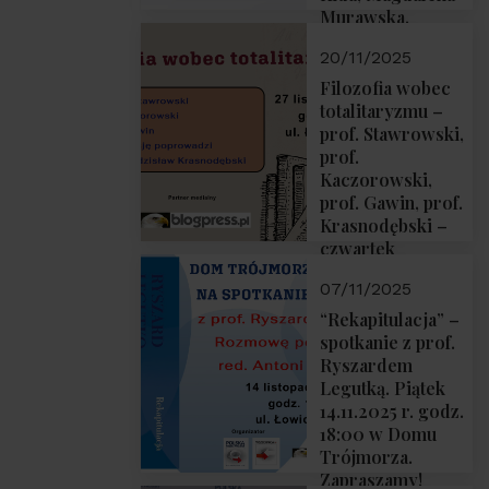
Murawska,
Przemysław
20/11/2025
Sobolewski – 4
grudnia 2025 r.
Filozofia wobec
godz. 18:00.
totalitaryzmu –
prof. Stawrowski,
prof.
Kaczorowski,
prof. Gawin, prof.
Krasnodębski –
czwartek
27.11.2025 r. godz.
07/11/2025
18:00
“Rekapitulacja” –
spotkanie z prof.
Ryszardem
Legutką. Piątek
14.11.2025 r. godz.
18:00 w Domu
Trójmorza.
Zapraszamy!