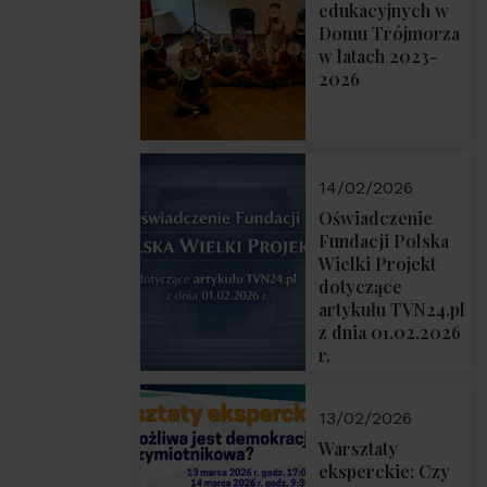
prof. Michał
edukacyjnych w
Łuczewski
Domu Trójmorza
w latach 2023-
2026
14/02/2026
Oświadczenie
Fundacji Polska
Wielki Projekt
dotyczące
artykułu TVN24.pl
z dnia 01.02.2026
r.
13/02/2026
Warsztaty
eksperckie: Czy