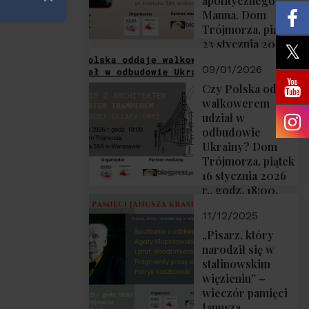
apolitycznego”
Zamknij
Manna. Dom
Trójmorza, piątek
23 stycznia 2026
r., godz. 18:00.
09/01/2026
Zapraszamy!
Czy Polska oddaje
walkowerem
udział w
odbudowie
Ukrainy? Dom
Trójmorza, piątek
16 stycznia 2026
r., godz. 18:00.
Zapraszamy!
11/12/2025
„Pisarz, który
narodził się w
stalinowskim
więzieniu” –
wieczór pamięci
Janusza