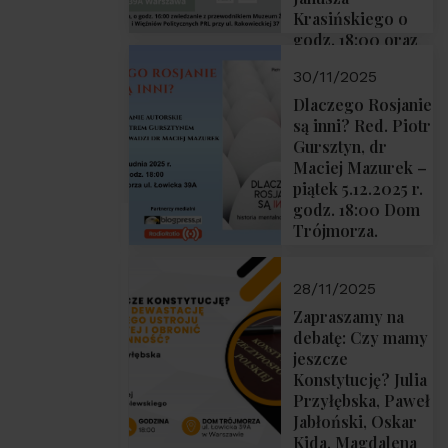
Krasińskiego o
godz. 18:00 oraz
zwiedzanie
30/11/2025
Muzeum
Żołnierzy
Dlaczego Rosjanie
Wyklętych i
są inni? Red. Piotr
Więźniów
Gursztyn, dr
Politycznych PRL
Maciej Mazurek –
o godz. 16:00 – 19
piątek 5.12.2025 r.
grudnia 2025 r.
godz. 18:00 Dom
Trójmorza.
28/11/2025
Zapraszamy na
debatę: Czy mamy
jeszcze
Konstytucję? Julia
Przyłębska, Paweł
Jabłoński, Oskar
Kida, Magdalena