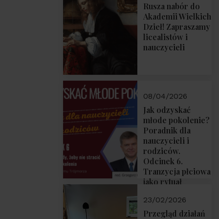
Rusza nabór do
Akademii Wielkich
Dzieł! Zapraszamy
licealistów i
nauczycieli
08/04/2026
Jak odzyskać
młode pokolenie?
Poradnik dla
nauczycieli i
rodziców.
Odcinek 6.
Tranzycja płciowa
jako rytuał
przejścia.
23/02/2026
Rozmawiają red.
Grzegorz Górny i
Przegląd działań