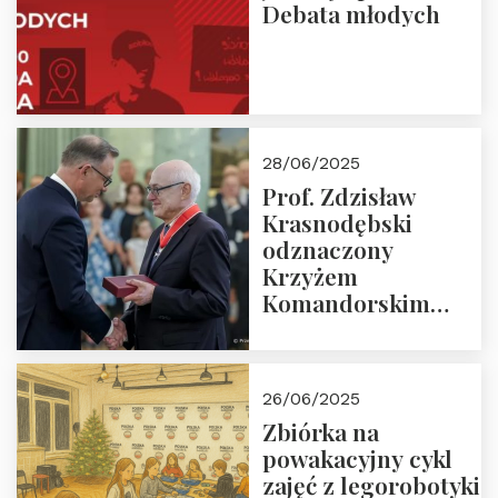
Debata młodych
28/06/2025
Prof. Zdzisław
Krasnodębski
odznaczony
Krzyżem
Komandorskim
Orderu Odrodzenia
Polski
26/06/2025
Zbiórka na
powakacyjny cykl
zajęć z legorobotyki