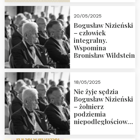
18:00. Zapraszamy!
20/05/2025
Bogusław Nizieński
– człowiek
integralny.
Wspomina
Bronisław Wildstein
18/05/2025
Nie żyje sędzia
Bogusław Nizieński
– żołnierz
podziemia
niepodległościowego
(NOW-AK), Kawaler
Orderu Orła