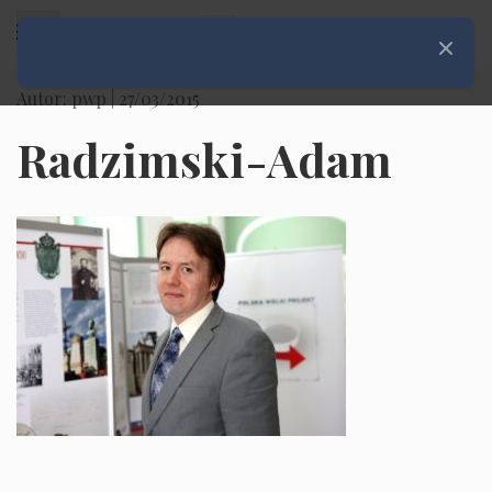
Rozwiń menu
Zamknij
Autor: pwp |
27/03/2015
Radzimski-Adam