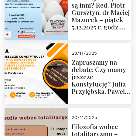
są inni? Red. Piotr
Wyklętych i
Gursztyn, dr Maciej
Więźniów
Mazurek – piątek
Politycznych PRL o
5.12.2025 r. godz.
godz. 16:00 – 19
18:00 Dom
grudnia 2025 r.
Trójmorza.
28/11/2025
Zapraszamy na
debatę: Czy mamy
jeszcze
Konstytucję? Julia
Przyłębska, Paweł
Jabłoński, Oskar
Kida, Magdalena
Murawska,
20/11/2025
Przemysław
Filozofia wobec
Sobolewski – 4
totalitaryzmu –
grudnia 2025 r.