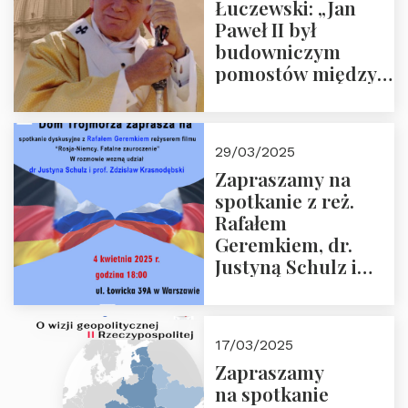
Łuczewski: „Jan
Paweł II był
budowniczym
pomostów między
sprzecznościami”
29/03/2025
Zapraszamy na
spotkanie z reż.
Rafałem
Geremkiem, dr.
Justyną Schulz i
prof. Zdzisławem
Krasnodębskim – 4
kwietnia 2025 r. –
17/03/2025
“Rosja-Niemcy…”
Zapraszamy
na spotkanie