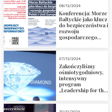
Moroz
08/12/2024
Konferencja: Morze
Bałtyckie jako klucz
do bezpieczeństwa i
rozwoju
gospodarczego
Polski i Unii
Europejskiej –
13.12.2024 r.
07/12/2024
ZAPRASZAMY
Zakończyliśmy
ośmiotygodniowy,
intensywny
program
„Leadership for the
Future” 18.10.2024 r.
– 07.12.2024 r.
30/11/2024