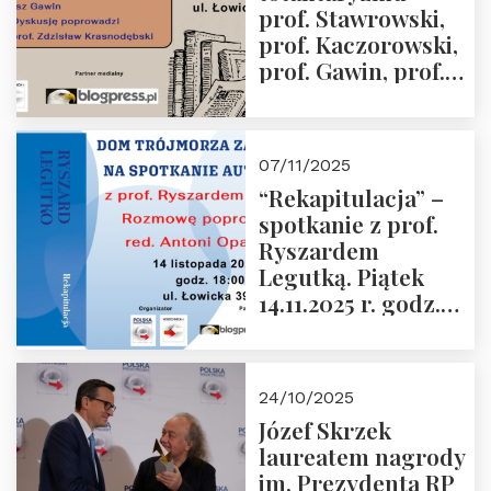
prof. Stawrowski,
godz. 18:00.
prof. Kaczorowski,
prof. Gawin, prof.
Krasnodębski –
czwartek 27.11.2025
r. godz. 18:00
07/11/2025
“Rekapitulacja” –
spotkanie z prof.
Ryszardem
Legutką. Piątek
14.11.2025 r. godz.
18:00 w Domu
Trójmorza.
Zapraszamy!
24/10/2025
Józef Skrzek
laureatem nagrody
im. Prezydenta RP