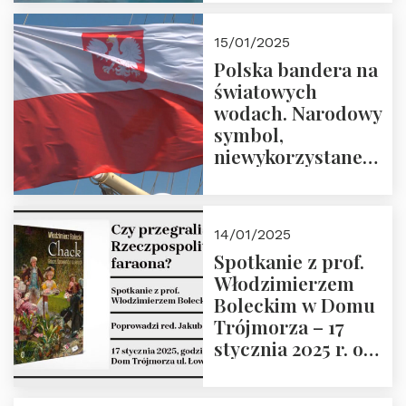
lutego 2025 r. o
godz. 18:00.
15/01/2025
Prowadzi prof.
Polska bandera na
Zbigniew
światowych
Stawrowski
wodach. Narodowy
symbol,
niewykorzystane
możliwości i
wyzwania
przyszłości
14/01/2025
Spotkanie z prof.
Włodzimierzem
Boleckim w Domu
Trójmorza – 17
stycznia 2025 r. o
godz. 18:00.
Prowadzi red. Jakub