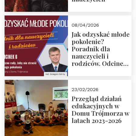
08/04/2026
Jak odzyskać młode
pokolenie?
Poradnik dla
nauczycieli i
rodziców. Odcinek
6. Tranzycja
płciowa jako rytuał
przejścia.
23/02/2026
Rozmawiają red.
Przegląd działań
Grzegorz Górny i
edukacyjnych w
prof. Michał
Domu Trójmorza w
Łuczewski
latach 2023-2026