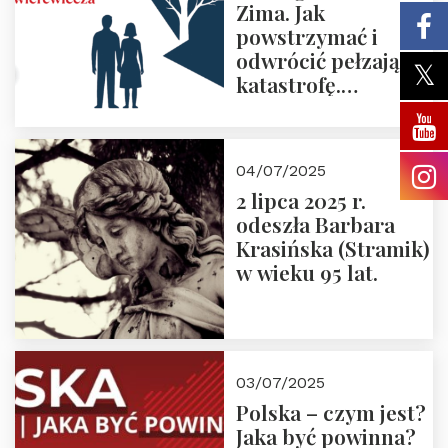
Zima. Jak
powstrzymać i
odwrócić pełzającą
katastrofę.
Zapraszamy na
pierwsze spotkanie
z cyklu “Polska
04/07/2025
Nowego
2 lipca 2025 r.
Ćwierćwiecza”
odeszła Barbara
Krasińska (Stramik)
w wieku 95 lat.
03/07/2025
Polska – czym jest?
Jaka być powinna?