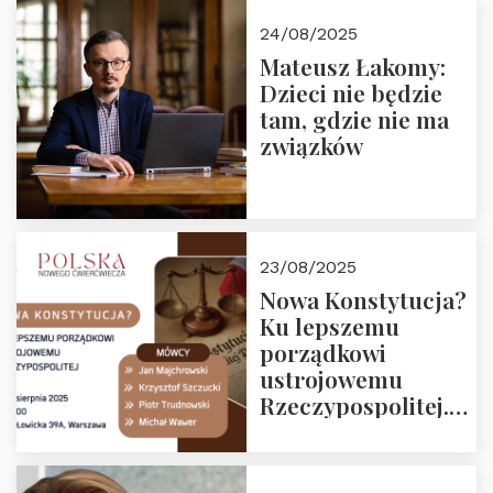
24/08/2025
Mateusz Łakomy:
Dzieci nie będzie
tam, gdzie nie ma
związków
23/08/2025
Nowa Konstytucja?
Ku lepszemu
porządkowi
ustrojowemu
Rzeczypospolitej.
Zapraszamy na
drugie spotkanie z
cyklu “Polska