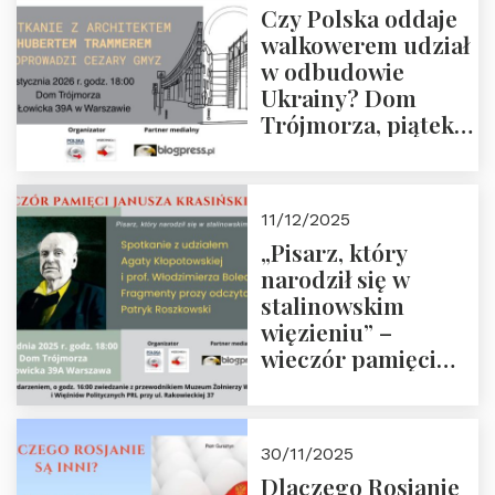
Czy Polska oddaje
Zapraszamy!
walkowerem udział
w odbudowie
Ukrainy? Dom
Trójmorza, piątek
16 stycznia 2026 r.,
godz. 18:00.
Zapraszamy!
11/12/2025
„Pisarz, który
narodził się w
stalinowskim
więzieniu” –
wieczór pamięci
Janusza
Krasińskiego o
godz. 18:00 oraz
30/11/2025
zwiedzanie
Dlaczego Rosjanie
Muzeum Żołnierzy