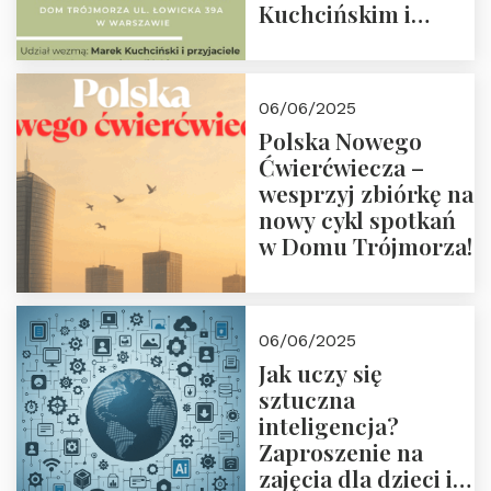
Kuchcińskim i
przyjaciółmi.
Zapraszamy 13
czerwca 2025 r. o
06/06/2025
18:00
Polska Nowego
Ćwierćwiecza –
wesprzyj zbiórkę na
nowy cykl spotkań
w Domu Trójmorza!
06/06/2025
Jak uczy się
sztuczna
inteligencja?
Zaproszenie na
zajęcia dla dzieci i