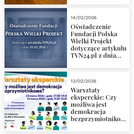
14/02/2026
Oświadczenie
Fundacji Polska
Wielki Projekt
dotyczące artykułu
TVN24.pl z dnia
01.02.2026 r.
13/02/2026
Warsztaty
eksperckie: Czy
możliwa jest
demokracja
bezprzymiotnikowa?
13-14 marca 2026 r.
w Domu Trójmorza.