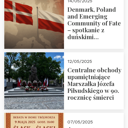
14/05/2025
Denmark, Poland
and Emerging
Community of Fate
– spotkanie z
duńskimi
konserwatystami
młodego pokolenia
w Domu Trójmorza
12/05/2025
Centralne obchody
upamiętniające
Marszałka Józefa
Piłsudskiego w 90.
rocznicę śmierci
07/05/2025