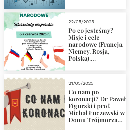
rodziców
22/05/2025
Po co jesteśmy?
Misje i cele
narodowe (Francja,
Niemcy, Rosja,
Polska).
Dwudniowe
eksperckie
warsztaty.
21/05/2025
Zapraszamy do
Co nam po
zapisów.
koronacji? Dr Paweł
Figurski i prof.
Michał Łuczewski w
Domu Trójmorza
30.05.2025 r. godz.