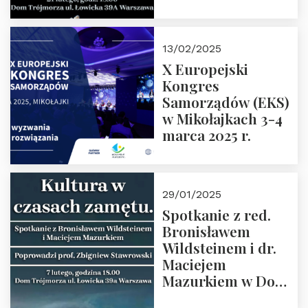
Spotkanie prowadzi
prof. Paweł
Kaczorowski.
13/02/2025
Zapraszamy
X Europejski
Kongres
Samorządów (EKS)
w Mikołajkach 3-4
marca 2025 r.
29/01/2025
Spotkanie z red.
Bronisławem
Wildsteinem i dr.
Maciejem
Mazurkiem w Domu
Trójmorza – 7