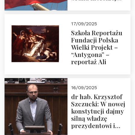
floty handlowej pod
narodową banderą
17/09/2025
Szkoła Reportażu
Fundacji Polska
Wielki Projekt –
“Antygona” –
reportaż Ali
16/09/2025
dr hab. Krzysztof
Szczucki: W nowej
konstytucji dajmy
silną władzę
prezydentowi i
pożegnajmy