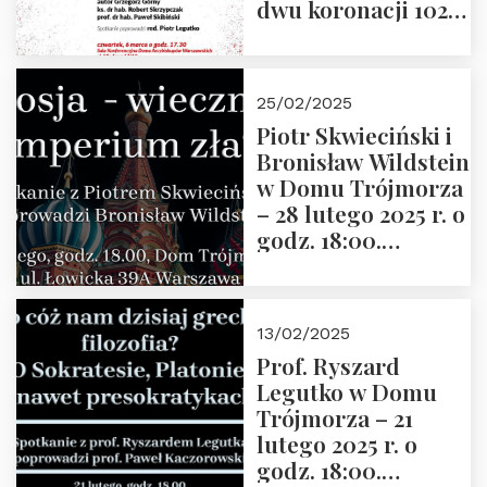
dwu koronacji 1025-
2025” autorstwa
Grzegorza
Górnego, 6 marca
25/02/2025
2025 r. godz. 17:30,
Piotr Skwieciński i
DAW ul. Miodowa
Bronisław Wildstein
17/19
w Domu Trójmorza
– 28 lutego 2025 r. o
godz. 18:00.
Zapraszamy!
13/02/2025
Prof. Ryszard
Legutko w Domu
Trójmorza – 21
lutego 2025 r. o
godz. 18:00.