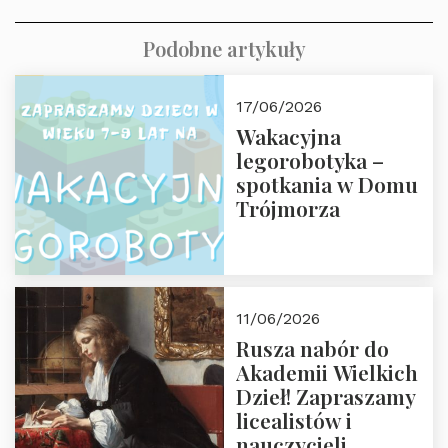
Podobne artykuły
17/06/2026
Wakacyjna
legorobotyka –
spotkania w Domu
Trójmorza
11/06/2026
Rusza nabór do
Akademii Wielkich
Dzieł! Zapraszamy
licealistów i
nauczycieli