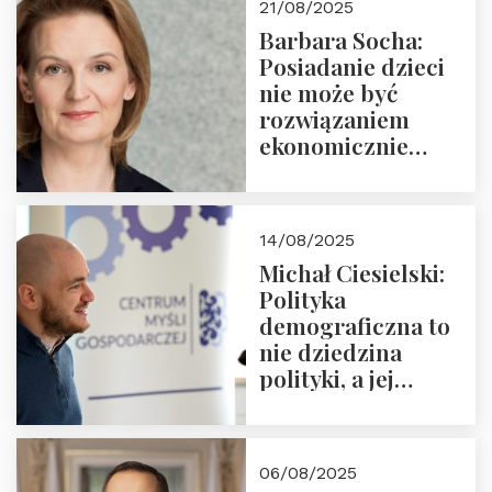
21/08/2025
Nowego
Barbara Socha:
Ćwierćwiecza”
Posiadanie dzieci
nie może być
rozwiązaniem
ekonomicznie
nieracjonalnym
14/08/2025
Michał Ciesielski:
Polityka
demograficzna to
nie dziedzina
polityki, a jej
wymiar
06/08/2025