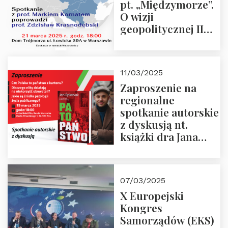
pt. „Międzymorze”.
O wizji
geopolitycznej II
Rzeczypospolitej –
21.03.2025 r. o godz.
18:00 – prof. Kornat
11/03/2025
i prof.
Zaproszenie na
Krasnodębski
regionalne
spotkanie autorskie
z dyskusją nt.
książki dra Jana
Śpiewaka
“Patopaństwo”
07/03/2025
X Europejski
Kongres
Samorządów (EKS)