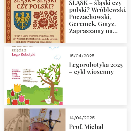
ŚLĄSK – śląski czy
polski? Wróblewski,
Poczachowski,
Geremek, Gmyz.
Zapraszamy na
spotkanie 9 maja
2025 r. o godz. 18:00
do Domu
15/04/2025
Trójmorza.
Legorobotyka 2025
– cykl wiosenny
14/04/2025
Prof. Michał