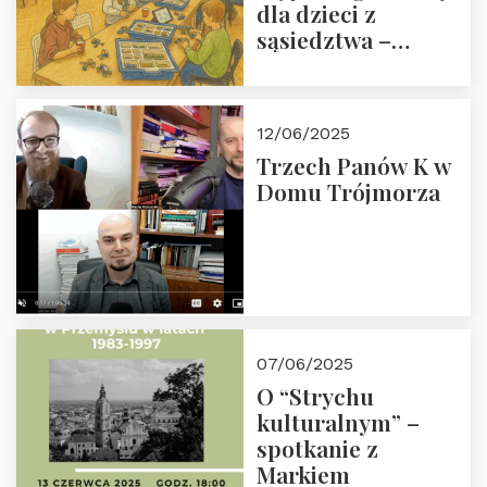
dla dzieci z
sąsiedztwa –
wesprzyj
społeczno-
edukacyjną misję
12/06/2025
Fundacji
Trzech Panów K w
Domu Trójmorza
07/06/2025
O “Strychu
kulturalnym” –
spotkanie z
Markiem