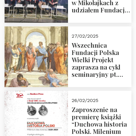
w Mikołajkach z
udziałem Fundacji
Polska Wielki
Projekt – 2025 r.
27/02/2025
Wszechnica
Fundacji Polska
Wielki Projekt
zaprasza na cykl
seminaryjny pt.
“Zapomniane
arcydzieła filozofii
europejskiej”
26/02/2025
Zaproszenie na
premierę książki
“Duchowa historia
Polski. Milenium