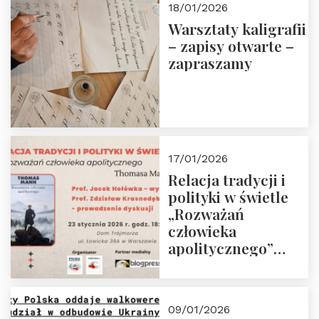
18/01/2026
Warsztaty kaligrafii
– zapisy otwarte –
zapraszamy
17/01/2026
Relacja tradycji i
polityki w świetle
„Rozważań
człowieka
apolitycznego”
Manna. Dom
Trójmorza, piątek
23 stycznia 2026 r.,
09/01/2026
godz. 18:00.