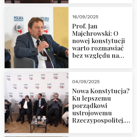
dziedzictwo
Okrągłego Stołu
16/09/2025
Prof. Jan
Majchrowski: O
nowej konstytucji
warto rozmawiać
bez względu na
rezultat
04/09/2025
Nowa Konstytucja?
Ku lepszemu
porządkowi
ustrojowemu
Rzeczypospolitej.
Zapraszamy do
obejrzenia nagrania