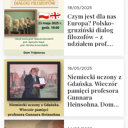
Białego, działacz
18/05/2025
społeczny, członek
Czym jest dla nas
Kapituły Nagrody
Europa? Polsko-
im. Prezydenta
gruziński dialog
Lecha
filozofów – z
Kaczyńskiego.
udziałem prof.
Wielki autorytet.
Mamuki
Beriashvili’ego, prof.
Agnieszki Nogal.
16/05/2025
Dom Trójmorza 23
Niemiecki uczony z
maja 2025 r. godz.
Gdańska. Wieczór
18:00.
pamięci profesora
Gunnara
Heinsohna. Dom
Trójmorza 16 maja
2025 r. godz. 18:00.
Zapraszamy!