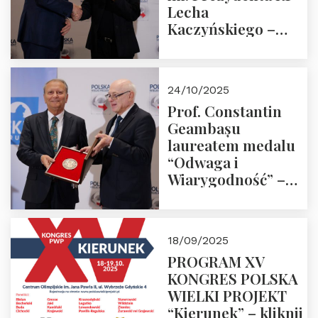
Lecha
Kaczyńskiego –
Laudacja
24/10/2025
Prof. Constantin
Geambașu
laureatem medalu
“Odwaga i
Wiarygodność” –
Laudacja
18/09/2025
PROGRAM XV
KONGRES POLSKA
WIELKI PROJEKT
“Kierunek” – kliknij