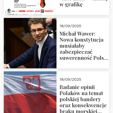
w grafikę
18/09/2025
Michał Wawer:
Nowa konstytucja
musiałaby
zabezpieczać
suwerenność Polski
i stanowić wyraz
jedności narodowej
18/09/2025
Badanie opinii
Polaków na temat
polskiej bandery
oraz konsekwencje
braku morskiej