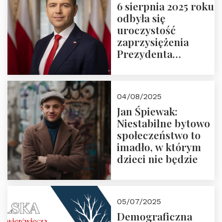
6 sierpnia 2025 roku
odbyła się
uroczystość
zaprzysiężenia
Prezydenta
Rzeczypospolitej
Polskiej Pana
Karola
04/08/2025
Nawrockiego
Jan Śpiewak:
Niestabilne bytowo
społeczeństwo to
imadło, w którym
dzieci nie będzie
05/07/2025
Demograficzna