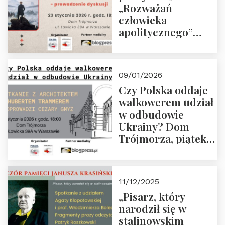
„Rozważań
człowieka
apolitycznego”
Manna. Dom
Trójmorza, piątek
23 stycznia 2026 r.,
09/01/2026
godz. 18:00.
Czy Polska oddaje
Zapraszamy!
walkowerem udział
w odbudowie
Ukrainy? Dom
Trójmorza, piątek
16 stycznia 2026 r.,
godz. 18:00.
Zapraszamy!
11/12/2025
„Pisarz, który
narodził się w
stalinowskim