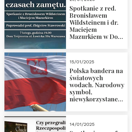
Spotkanie z red.
Bronisławem
Wildsteinem i dr.
Maciejem
Mazurkiem w Domu
Trójmorza – 7
lutego 2025 r. o
godz. 18:00.
15/01/2025
Prowadzi prof.
Polska bandera na
Zbigniew
światowych
Stawrowski
wodach. Narodowy
symbol,
niewykorzystane
możliwości i
wyzwania
przyszłości
14/01/2025