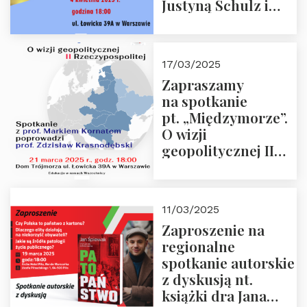
Justyną Schulz i
prof. Zdzisławem
Krasnodębskim – 4
kwietnia 2025 r. –
17/03/2025
“Rosja-Niemcy…”
Zapraszamy
na spotkanie
pt. „Międzymorze”.
O wizji
geopolitycznej II
Rzeczypospolitej –
21.03.2025 r. o godz.
18:00 – prof. Kornat
11/03/2025
i prof.
Zaproszenie na
Krasnodębski
regionalne
spotkanie autorskie
z dyskusją nt.
książki dra Jana