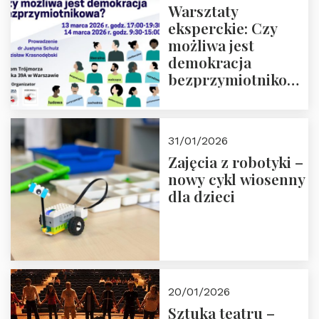
Warsztaty
eksperckie: Czy
możliwa jest
demokracja
bezprzymiotnikowa?
13-14 marca 2026 r.
w Domu Trójmorza.
Zapisz się!
31/01/2026
Zajęcia z robotyki –
nowy cykl wiosenny
dla dzieci
20/01/2026
Sztuka teatru –