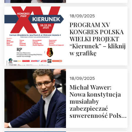
18/09/2025
PROGRAM XV
KONGRES POLSKA
WIELKI PROJEKT
“Kierunek” – kliknij
w grafikę
18/09/2025
Michał Wawer:
Nowa konstytucja
musiałaby
zabezpieczać
suwerenność Polski
i stanowić wyraz
jedności narodowej