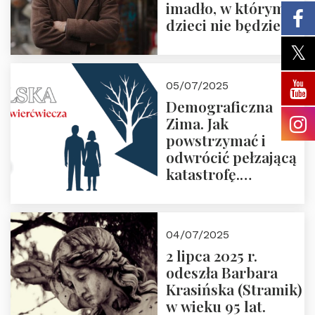
imadło, w którym
dzieci nie będzie
05/07/2025
Demograficzna
Zima. Jak
powstrzymać i
odwrócić pełzającą
katastrofę.
Zapraszamy na
pierwsze spotkanie
z cyklu “Polska
04/07/2025
Nowego
2 lipca 2025 r.
Ćwierćwiecza”
odeszła Barbara
Krasińska (Stramik)
w wieku 95 lat.