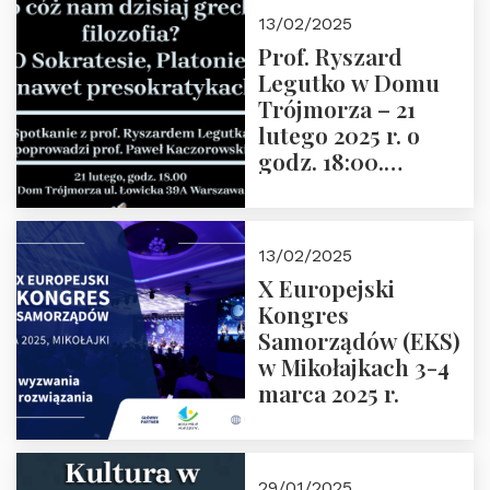
13/02/2025
Prof. Ryszard
Legutko w Domu
Trójmorza – 21
lutego 2025 r. o
godz. 18:00.
Spotkanie prowadzi
prof. Paweł
Kaczorowski.
13/02/2025
Zapraszamy
X Europejski
Kongres
Samorządów (EKS)
w Mikołajkach 3-4
marca 2025 r.
29/01/2025