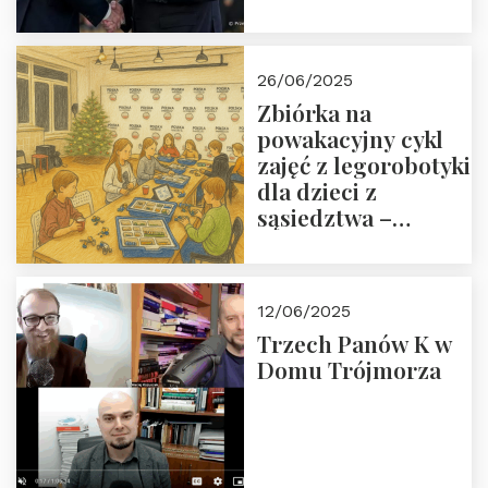
Orderu Odrodzenia
Polski
26/06/2025
Zbiórka na
powakacyjny cykl
zajęć z legorobotyki
dla dzieci z
sąsiedztwa –
wesprzyj
społeczno-
edukacyjną misję
12/06/2025
Fundacji
Trzech Panów K w
Domu Trójmorza