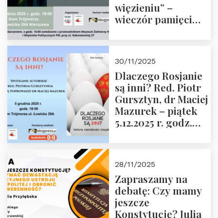
więzieniu” –
wieczór pamięci
Janusza
Krasińskiego o
godz. 18:00 oraz
30/11/2025
zwiedzanie
Dlaczego Rosjanie
Muzeum Żołnierzy
są inni? Red. Piotr
Wyklętych i
Gursztyn, dr Maciej
Więźniów
Mazurek – piątek
Politycznych PRL o
5.12.2025 r. godz.
godz. 16:00 – 19
18:00 Dom
grudnia 2025 r.
Trójmorza.
28/11/2025
Zapraszamy na
debatę: Czy mamy
jeszcze
Konstytucję? Julia