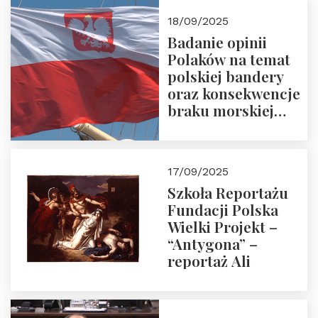
18/09/2025
Badanie opinii
Polaków na temat
polskiej bandery
oraz konsekwencje
braku morskiej
floty handlowej pod
narodową banderą
17/09/2025
Szkoła Reportażu
Fundacji Polska
Wielki Projekt –
“Antygona” –
reportaż Ali