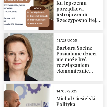
Ku lepszemu
porządkowi
ustrojowemu
Rzeczypospolitej.
Zapraszamy na
drugie spotkanie z
cyklu “Polska
21/08/2025
Nowego
Barbara Socha:
Ćwierćwiecza”
Posiadanie dzieci
nie może być
rozwiązaniem
ekonomicznie
nieracjonalnym
14/08/2025
Michał Ciesielski:
Polityka