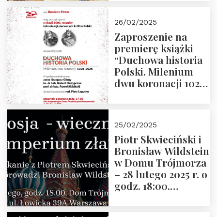
arcydzieła filozofii
europejskiej”
26/02/2025
Zaproszenie na
premierę książki
“Duchowa historia
Polski. Milenium
dwu koronacji 1025-
2025” autorstwa
Grzegorza
Górnego, 6 marca
25/02/2025
2025 r. godz. 17:30,
Piotr Skwieciński i
DAW ul. Miodowa
Bronisław Wildstein
17/19
w Domu Trójmorza
– 28 lutego 2025 r. o
godz. 18:00.
Zapraszamy!