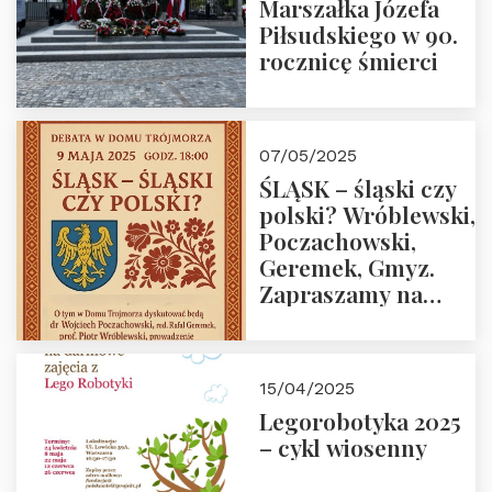
Marszałka Józefa
Piłsudskiego w 90.
rocznicę śmierci
07/05/2025
ŚLĄSK – śląski czy
polski? Wróblewski,
Poczachowski,
Geremek, Gmyz.
Zapraszamy na
spotkanie 9 maja
2025 r. o godz. 18:00
do Domu
15/04/2025
Trójmorza.
Legorobotyka 2025
– cykl wiosenny