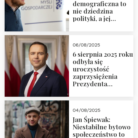
demograficzna to
nie dziedzina
polityki, a jej
wymiar
06/08/2025
6 sierpnia 2025 roku
odbyła się
uroczystość
zaprzysiężenia
Prezydenta
Rzeczypospolitej
Polskiej Pana
Karola
04/08/2025
Nawrockiego
Jan Śpiewak:
Niestabilne bytowo
społeczeństwo to