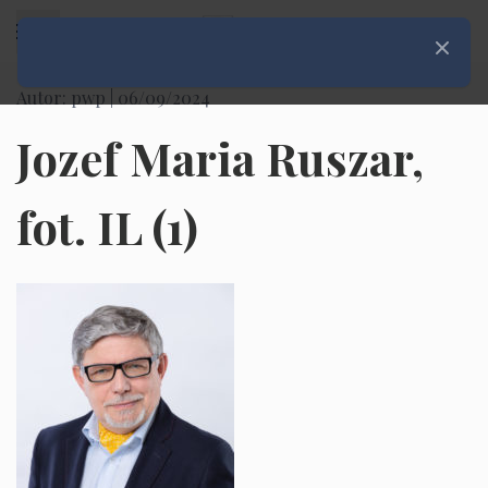
Rozwiń menu
Zamknij
Autor: pwp |
06/09/2024
Jozef Maria Ruszar,
fot. IL (1)