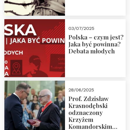
03/07/2025
Polska – czym jest?
Jaka być powinna?
Debata młodych
28/06/2025
Prof. Zdzisław
Krasnodębski
odznaczony
Krzyżem
Komandorskim