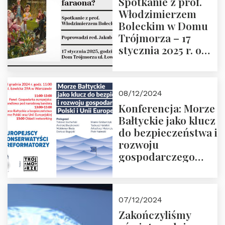
Spotkanie z prof.
Włodzimierzem
Boleckim w Domu
Trójmorza – 17
stycznia 2025 r. o
godz. 18:00.
Prowadzi red. Jakub
Moroz
08/12/2024
Konferencja: Morze
Bałtyckie jako klucz
do bezpieczeństwa i
rozwoju
gospodarczego
Polski i Unii
Europejskiej –
13.12.2024 r.
07/12/2024
ZAPRASZAMY
Zakończyliśmy