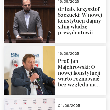
16/09/2025
dr hab. Krzysztof
Szczucki: W nowej
konstytucji dajmy
silną władzę
prezydentowi i
pożegnajmy
dziedzictwo
Okrągłego Stołu
16/09/2025
Prof. Jan
Majchrowski: O
nowej konstytucji
warto rozmawiać
bez względu na
rezultat
04/09/2025