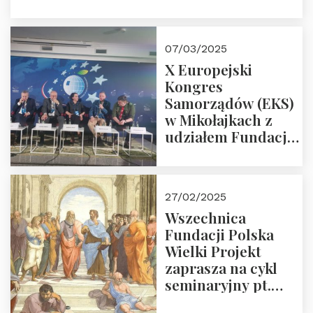
Śpiewaka
“Patopaństwo”
07/03/2025
X Europejski
Kongres
Samorządów (EKS)
w Mikołajkach z
udziałem Fundacji
Polska Wielki
Projekt – 2025 r.
27/02/2025
Wszechnica
Fundacji Polska
Wielki Projekt
zaprasza na cykl
seminaryjny pt.
“Zapomniane