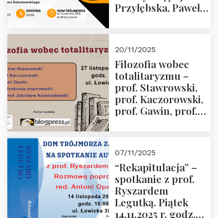
Przyłębska, Paweł
Jabłoński, Oskar
Kida, Magdalena
Murawska,
20/11/2025
Przemysław
Filozofia wobec
Sobolewski – 4
totalitaryzmu –
grudnia 2025 r.
prof. Stawrowski,
godz. 18:00.
prof. Kaczorowski,
prof. Gawin, prof.
Krasnodębski –
czwartek 27.11.2025
r. godz. 18:00
07/11/2025
“Rekapitulacja” –
spotkanie z prof.
Ryszardem
Legutką. Piątek
14.11.2025 r. godz.