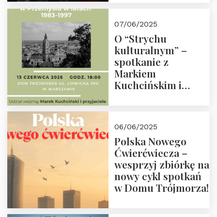
07/06/2025
O “Strychu
kulturalnym” –
spotkanie z
Markiem
Kuchcińskim i
przyjaciółmi.
Zapraszamy 13
czerwca 2025 r. o
06/06/2025
18:00
Polska Nowego
Ćwierćwiecza –
wesprzyj zbiórkę na
nowy cykl spotkań
w Domu Trójmorza!