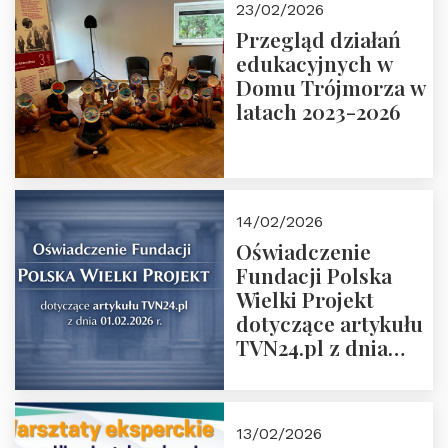
23/02/2026
Rozmawiają red.
Przegląd działań
Grzegorz Górny i
edukacyjnych w
prof. Michał
Domu Trójmorza w
Łuczewski
latach 2023-2026
14/02/2026
Oświadczenie
Fundacji Polska
Wielki Projekt
dotyczące artykułu
TVN24.pl z dnia
01.02.2026 r.
13/02/2026