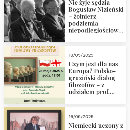
Nie żyje sędzia
Bogusław Nizieński
– żołnierz
podziemia
niepodległościowego
(NOW-AK), Kawaler
Orderu Orła
Białego, działacz
18/05/2025
społeczny, członek
Czym jest dla nas
Kapituły Nagrody
Europa? Polsko-
im. Prezydenta
gruziński dialog
Lecha
filozofów – z
Kaczyńskiego.
udziałem prof.
Wielki autorytet.
Mamuki
Beriashvili’ego, prof.
Agnieszki Nogal.
16/05/2025
Dom Trójmorza 23
Niemiecki uczony z
maja 2025 r. godz.