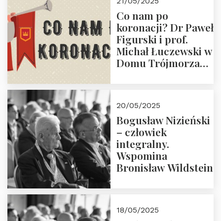
21/05/2025
Zapraszamy do
Co nam po
zapisów.
koronacji? Dr Paweł
Figurski i prof.
Michał Łuczewski w
Domu Trójmorza
30.05.2025 r. godz.
18:00. Zapraszamy!
20/05/2025
Bogusław Nizieński
– człowiek
integralny.
Wspomina
Bronisław Wildstein
18/05/2025