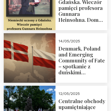
Gdańska. Wieczór
18:00.
pamięci profesora
Gunnara
Heinsohna. Dom
Trójmorza 16 maja
2025 r. godz. 18:00.
Zapraszamy!
14/05/2025
Denmark, Poland
and Emerging
Community of Fate
– spotkanie z
duńskimi
konserwatystami
młodego pokolenia
w Domu Trójmorza
12/05/2025
Centralne obchody
upamiętniające