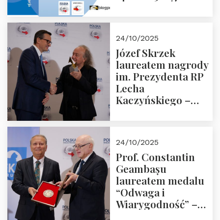
18:00 w Domu
Trójmorza.
Zapraszamy!
24/10/2025
Józef Skrzek
laureatem nagrody
im. Prezydenta RP
Lecha
Kaczyńskiego –
Laudacja
24/10/2025
Prof. Constantin
Geambașu
laureatem medalu
“Odwaga i
Wiarygodność” –
Laudacja