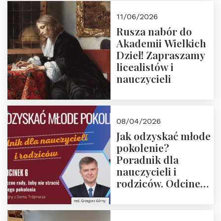
11/06/2026
Rusza nabór do
Akademii Wielkich
Dzieł! Zapraszamy
licealistów i
nauczycieli
08/04/2026
Jak odzyskać młode
pokolenie?
Poradnik dla
nauczycieli i
rodziców. Odcinek
6. Tranzycja
płciowa jako rytuał
przejścia.