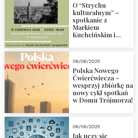
O “Strychu
kulturalnym” –
spotkanie z
Markiem
Kuchcińskim i
przyjaciółmi.
Zapraszamy 13
czerwca 2025 r. o
06/06/2025
18:00
Polska Nowego
Ćwierćwiecza –
wesprzyj zbiórkę na
nowy cykl spotkań
w Domu Trójmorza!
06/06/2025
Jak uczy się