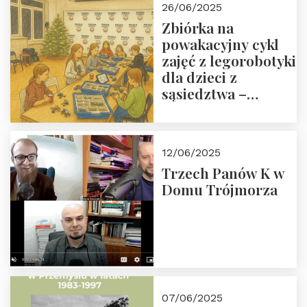
26/06/2025
Zbiórka na
powakacyjny cykl
zajęć z legorobotyki
dla dzieci z
sąsiedztwa –
wesprzyj
społeczno-
edukacyjną misję
12/06/2025
Fundacji
Trzech Panów K w
Domu Trójmorza
07/06/2025