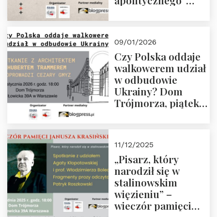
apolitycznego”
Manna. Dom
Trójmorza, piątek
23 stycznia 2026 r.,
09/01/2026
godz. 18:00.
Czy Polska oddaje
Zapraszamy!
walkowerem udział
w odbudowie
Ukrainy? Dom
Trójmorza, piątek
16 stycznia 2026 r.,
godz. 18:00.
Zapraszamy!
11/12/2025
„Pisarz, który
narodził się w
stalinowskim
więzieniu” –
wieczór pamięci