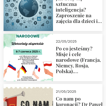
sztuczna
inteligencja?
Zaproszenie na
zajęcia dla dzieci i
rodziców
22/05/2025
Po co jesteśmy?
Misje i cele
narodowe (Francja,
Niemcy, Rosja,
Polska).
Dwudniowe
eksperckie
warsztaty.
21/05/2025
Zapraszamy do
Co nam po
zapisów.
koronacji? Dr Paweł