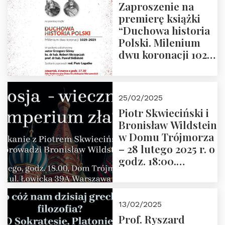
Zaproszenie na
premierę książki
“Duchowa historia
Polski. Milenium
dwu koronacji 1025-
2025” autorstwa
Grzegorza
Górnego, 6 marca
25/02/2025
2025 r. godz. 17:30,
Piotr Skwieciński i
DAW ul. Miodowa
Bronisław Wildstein
17/19
w Domu Trójmorza
– 28 lutego 2025 r. o
godz. 18:00.
Zapraszamy!
13/02/2025
Prof. Ryszard