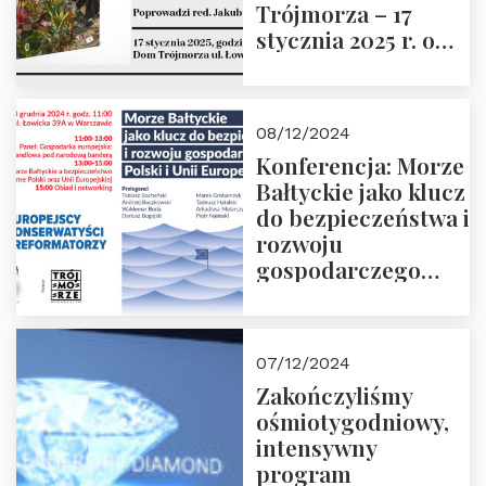
Trójmorza – 17
stycznia 2025 r. o
godz. 18:00.
Prowadzi red. Jakub
Moroz
08/12/2024
Konferencja: Morze
Bałtyckie jako klucz
do bezpieczeństwa i
rozwoju
gospodarczego
Polski i Unii
Europejskiej –
13.12.2024 r.
07/12/2024
ZAPRASZAMY
Zakończyliśmy
ośmiotygodniowy,
intensywny
program