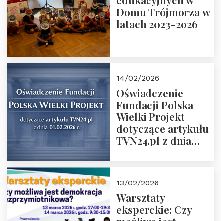
edukacyjnych w
prof. Michał
Domu Trójmorza w
Łuczewski
latach 2023-2026
14/02/2026
Oświadczenie
Fundacji Polska
Wielki Projekt
dotyczące artykułu
TVN24.pl z dnia
01.02.2026 r.
13/02/2026
Warsztaty
eksperckie: Czy