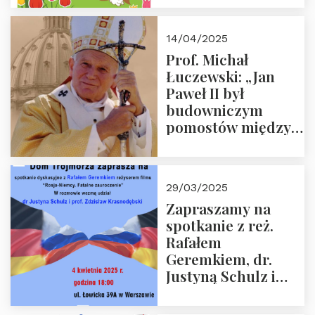
14/04/2025
Prof. Michał
Łuczewski: „Jan
Paweł II był
budowniczym
pomostów między
sprzecznościami”
29/03/2025
Zapraszamy na
spotkanie z reż.
Rafałem
Geremkiem, dr.
Justyną Schulz i
prof. Zdzisławem
Krasnodębskim – 4