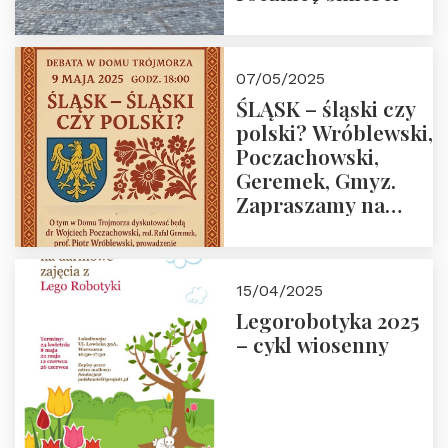
07/05/2025
ŚLĄSK – śląski czy
polski? Wróblewski,
Poczachowski,
Geremek, Gmyz.
Zapraszamy na
spotkanie 9 maja
2025 r. o godz. 18:00
do Domu
15/04/2025
Trójmorza.
Legorobotyka 2025
– cykl wiosenny