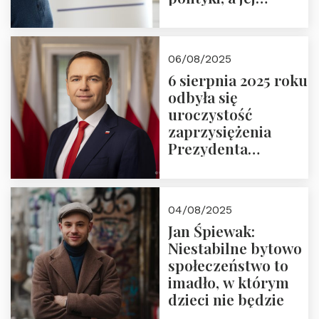
wymiar
06/08/2025
6 sierpnia 2025 roku
odbyła się
uroczystość
zaprzysiężenia
Prezydenta
Rzeczypospolitej
Polskiej Pana
Karola
04/08/2025
Nawrockiego
Jan Śpiewak:
Niestabilne bytowo
społeczeństwo to
imadło, w którym
dzieci nie będzie