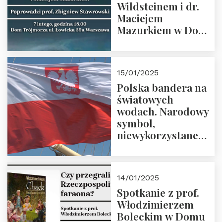
Wildsteinem i dr.
Maciejem
Mazurkiem w Domu
Trójmorza – 7
lutego 2025 r. o
godz. 18:00.
15/01/2025
Prowadzi prof.
Polska bandera na
Zbigniew
światowych
Stawrowski
wodach. Narodowy
symbol,
niewykorzystane
możliwości i
wyzwania
przyszłości
14/01/2025
Spotkanie z prof.
Włodzimierzem
Boleckim w Domu