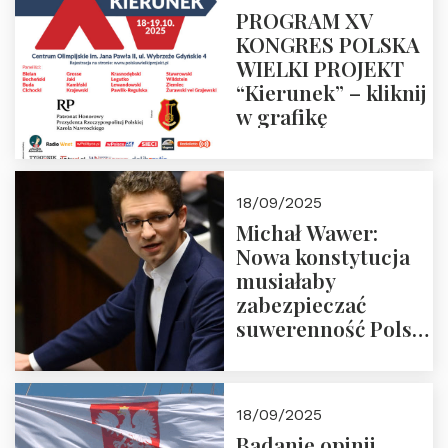
PROGRAM XV
KONGRES POLSKA
WIELKI PROJEKT
“Kierunek” – kliknij
w grafikę
18/09/2025
Michał Wawer:
Nowa konstytucja
musiałaby
zabezpieczać
suwerenność Polski
i stanowić wyraz
jedności narodowej
18/09/2025
Badanie opinii