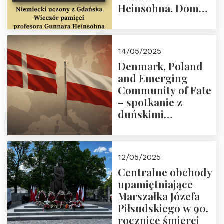
Heinsohna. Dom
Trójmorza 16 maja
2025 r. godz. 18:00.
Zapraszamy!
14/05/2025
Denmark, Poland
and Emerging
Community of Fate
– spotkanie z
duńskimi
konserwatystami
młodego pokolenia
w Domu Trójmorza
12/05/2025
Centralne obchody
upamiętniające
Marszałka Józefa
Piłsudskiego w 90.
rocznicę śmierci