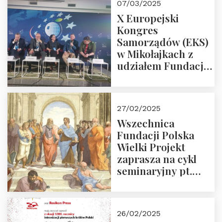
07/03/2025
X Europejski
Kongres
Samorządów (EKS)
w Mikołajkach z
udziałem Fundacji
Polska Wielki
Projekt – 2025 r.
27/02/2025
Wszechnica
Fundacji Polska
Wielki Projekt
zaprasza na cykl
seminaryjny pt.
“Zapomniane
arcydzieła filozofii
europejskiej”
26/02/2025