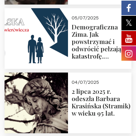
05/07/2025
Demograficzna
Zima. Jak
powstrzymać i
odwrócić pełzającą
katastrofę.
Zapraszamy na
pierwsze spotkanie
z cyklu “Polska
04/07/2025
Nowego
2 lipca 2025 r.
Ćwierćwiecza”
odeszła Barbara
Krasińska (Stramik)
w wieku 95 lat.