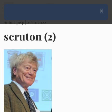
Rozwiń menu
Zamknij
Autor: pwp |
21/10/2022
scruton (2)