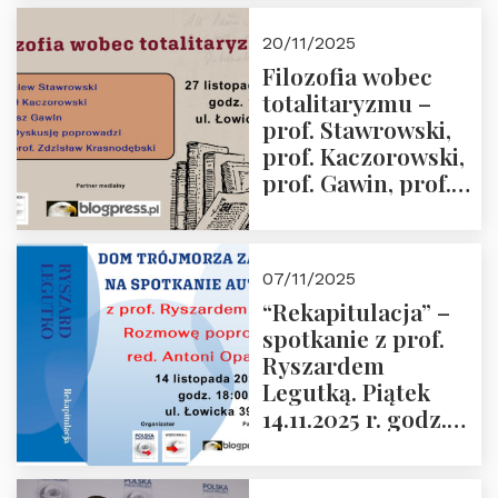
Kida, Magdalena
Murawska,
20/11/2025
Przemysław
Filozofia wobec
Sobolewski – 4
totalitaryzmu –
grudnia 2025 r.
prof. Stawrowski,
godz. 18:00.
prof. Kaczorowski,
prof. Gawin, prof.
Krasnodębski –
czwartek 27.11.2025
r. godz. 18:00
07/11/2025
“Rekapitulacja” –
spotkanie z prof.
Ryszardem
Legutką. Piątek
14.11.2025 r. godz.
18:00 w Domu
Trójmorza.