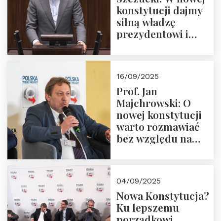
konstytucji dajmy
silną władzę
prezydentowi i
pożegnajmy
dziedzictwo
Okrągłego Stołu
16/09/2025
Prof. Jan
Majchrowski: O
nowej konstytucji
warto rozmawiać
bez względu na
rezultat
04/09/2025
Nowa Konstytucja?
Ku lepszemu
porządkowi