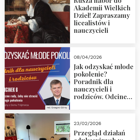
Rusza nabór do
Akademii Wielkich
Dzieł! Zapraszamy
licealistów i
nauczycieli
08/04/2026
Jak odzyskać młode
pokolenie?
Poradnik dla
nauczycieli i
rodziców. Odcinek
6. Tranzycja
płciowa jako rytuał
przejścia.
23/02/2026
Rozmawiają red.
Przegląd działań
Grzegorz Górny i