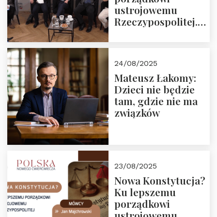
ustrojowemu
Rzeczypospolitej.
Zapraszamy do
obejrzenia nagrania
24/08/2025
Mateusz Łakomy:
Dzieci nie będzie
tam, gdzie nie ma
związków
23/08/2025
Nowa Konstytucja?
Ku lepszemu
porządkowi
ustrojowemu