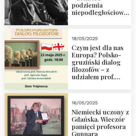
podziemia
niepodległościowego
(NOW-AK), Kawaler
Orderu Orła
Białego, działacz
18/05/2025
społeczny, członek
Czym jest dla nas
Kapituły Nagrody
Europa? Polsko-
im. Prezydenta
gruziński dialog
Lecha
filozofów – z
Kaczyńskiego.
udziałem prof.
Wielki autorytet.
Mamuki
Beriashvili’ego, prof.
Agnieszki Nogal.
16/05/2025
Dom Trójmorza 23
Niemiecki uczony z
maja 2025 r. godz.
Gdańska. Wieczór
18:00.
pamięci profesora
Gunnara