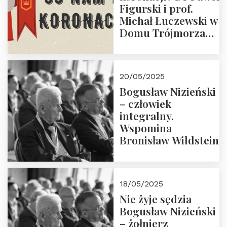
Figurski i prof.
Michał Łuczewski w
Domu Trójmorza
30.05.2025 r. godz.
18:00. Zapraszamy!
20/05/2025
Bogusław Nizieński
– człowiek
integralny.
Wspomina
Bronisław Wildstein
18/05/2025
Nie żyje sędzia
Bogusław Nizieński
– żołnierz