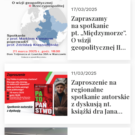
kwietnia 2025 r. –
17/03/2025
“Rosja-Niemcy…”
Zapraszamy
na spotkanie
pt. „Międzymorze”.
O wizji
geopolitycznej II
Rzeczypospolitej –
21.03.2025 r. o godz.
18:00 – prof. Kornat
11/03/2025
i prof.
Zaproszenie na
Krasnodębski
regionalne
spotkanie autorskie
z dyskusją nt.
książki dra Jana
Śpiewaka
“Patopaństwo”