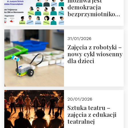
możliwa jest
demokracja
bezprzymiotnikowa?
13-14 marca 2026 r.
w Domu Trójmorza.
Zapisz się!
31/01/2026
Zajęcia z robotyki –
nowy cykl wiosenny
dla dzieci
20/01/2026
Sztuka teatru –
zajęcia z edukacji
teatralnej