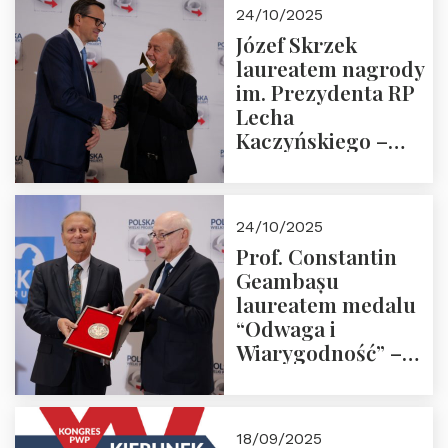
Zapraszamy!
24/10/2025
Józef Skrzek
laureatem nagrody
im. Prezydenta RP
Lecha
Kaczyńskiego –
Laudacja
24/10/2025
Prof. Constantin
Geambașu
laureatem medalu
“Odwaga i
Wiarygodność” –
Laudacja
18/09/2025