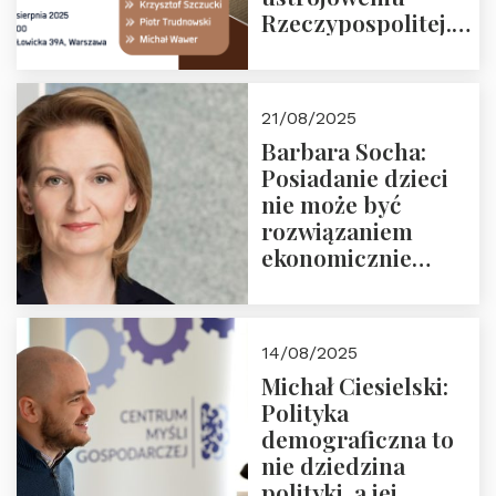
Rzeczypospolitej.
Zapraszamy na
drugie spotkanie z
cyklu “Polska
21/08/2025
Nowego
Barbara Socha:
Ćwierćwiecza”
Posiadanie dzieci
nie może być
rozwiązaniem
ekonomicznie
nieracjonalnym
14/08/2025
Michał Ciesielski:
Polityka
demograficzna to
nie dziedzina
polityki, a jej