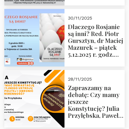
Janusza
Krasińskiego o
godz. 18:00 oraz
30/11/2025
zwiedzanie
Dlaczego Rosjanie
Muzeum Żołnierzy
są inni? Red. Piotr
Wyklętych i
Gursztyn, dr Maciej
Więźniów
Mazurek – piątek
Politycznych PRL o
5.12.2025 r. godz.
godz. 16:00 – 19
18:00 Dom
grudnia 2025 r.
Trójmorza.
28/11/2025
Zapraszamy na
debatę: Czy mamy
jeszcze
Konstytucję? Julia
Przyłębska, Paweł
Jabłoński, Oskar