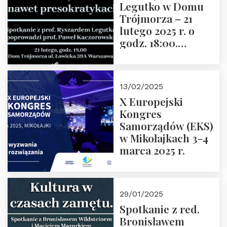
Legutko w Domu
Trójmorza – 21
lutego 2025 r. o
godz. 18:00.
Spotkanie prowadzi
prof. Paweł
Kaczorowski.
13/02/2025
Zapraszamy
X Europejski
Kongres
Samorządów (EKS)
w Mikołajkach 3-4
marca 2025 r.
29/01/2025
Spotkanie z red.
Bronisławem