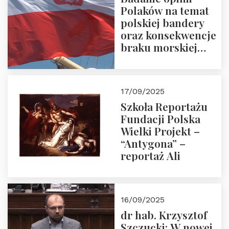
Polaków na temat
polskiej bandery
oraz konsekwencje
braku morskiej
floty handlowej pod
narodową banderą
17/09/2025
Szkoła Reportażu
Fundacji Polska
Wielki Projekt –
“Antygona” –
reportaż Ali
16/09/2025
dr hab. Krzysztof
Szczucki: W nowej