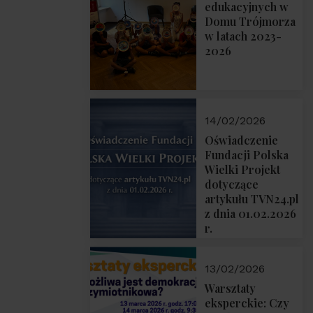
prof. Michał
edukacyjnych w
Łuczewski
Domu Trójmorza
w latach 2023-
2026
14/02/2026
Oświadczenie
Fundacji Polska
Wielki Projekt
dotyczące
artykułu TVN24.pl
z dnia 01.02.2026
r.
13/02/2026
Warsztaty
eksperckie: Czy