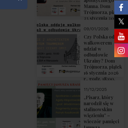
apolitycznego”
Zamknij
Manna. Dom
Trójmorza, piątek
23 stycznia 2026
r., godz. 18:00.
09/01/2026
Zapraszamy!
Czy Polska oddaje
walkowerem
udział w
odbudowie
Ukrainy? Dom
Trójmorza, piątek
16 stycznia 2026
r., godz. 18:00.
Zapraszamy!
11/12/2025
„Pisarz, który
narodził się w
stalinowskim
więzieniu” –
wieczór pamięci
Janusza