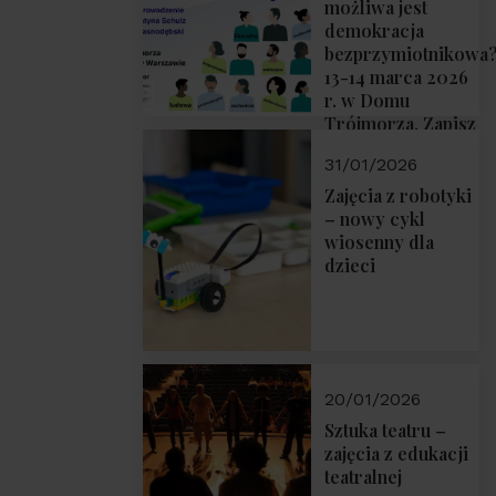
możliwa jest
demokracja
bezprzymiotnikowa
13-14 marca 2026
r. w Domu
Trójmorza. Zapisz
się!
31/01/2026
Zajęcia z robotyki
– nowy cykl
wiosenny dla
dzieci
20/01/2026
Sztuka teatru –
zajęcia z edukacji
teatralnej