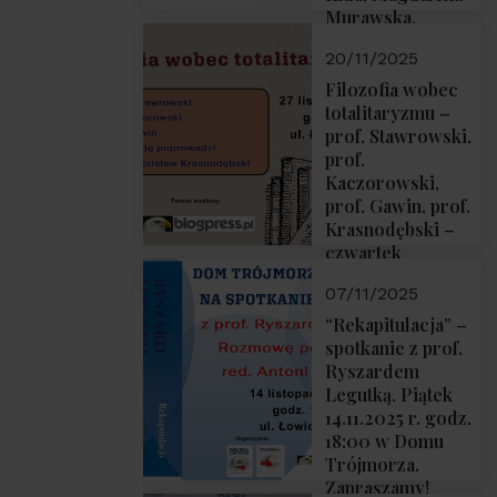
Murawska,
Przemysław
20/11/2025
Sobolewski – 4
grudnia 2025 r.
Filozofia wobec
godz. 18:00.
totalitaryzmu –
prof. Stawrowski,
prof.
Kaczorowski,
prof. Gawin, prof.
Krasnodębski –
czwartek
27.11.2025 r. godz.
07/11/2025
18:00
“Rekapitulacja” –
spotkanie z prof.
Ryszardem
Legutką. Piątek
14.11.2025 r. godz.
18:00 w Domu
Trójmorza.
Zapraszamy!