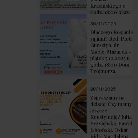
Krasińskiego o
godz. 18:00 oraz
zwiedzanie
30/11/2025
Muzeum
Żołnierzy
Dlaczego Rosjanie
Wyklętych i
są inni? Red. Piotr
Więźniów
Gursztyn, dr
Politycznych PRL
Maciej Mazurek –
o godz. 16:00 – 19
piątek 5.12.2025 r.
grudnia 2025 r.
godz. 18:00 Dom
Trójmorza.
28/11/2025
Zapraszamy na
debatę: Czy mamy
jeszcze
Konstytucję? Julia
Przyłębska, Paweł
Jabłoński, Oskar
Kida, Magdalena