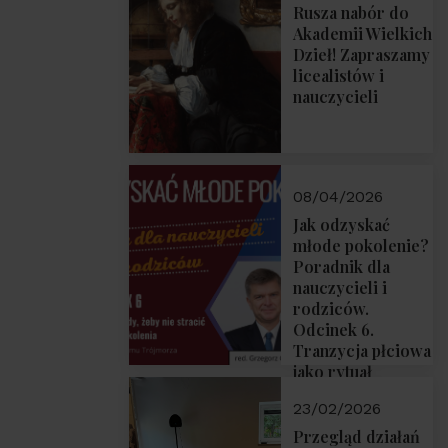
Rusza nabór do
Akademii Wielkich
Dzieł! Zapraszamy
licealistów i
nauczycieli
08/04/2026
Jak odzyskać
młode pokolenie?
Poradnik dla
nauczycieli i
rodziców.
Odcinek 6.
Tranzycja płciowa
jako rytuał
przejścia.
23/02/2026
Rozmawiają red.
Grzegorz Górny i
Przegląd działań