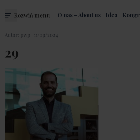
Rozwiń menu
O nas – About us
Idea
Kongr
Autor: pwp |
11/09/2024
29