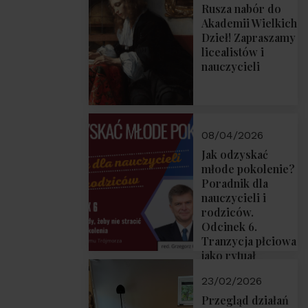
Rusza nabór do
Akademii Wielkich
Dzieł! Zapraszamy
licealistów i
nauczycieli
08/04/2026
Jak odzyskać
młode pokolenie?
Poradnik dla
nauczycieli i
rodziców.
Odcinek 6.
Tranzycja płciowa
jako rytuał
przejścia.
23/02/2026
Rozmawiają red.
Grzegorz Górny i
Przegląd działań