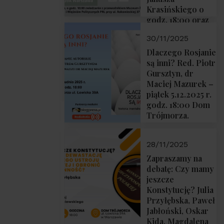
Krasińskiego o
godz. 18:00 oraz
zwiedzanie
30/11/2025
Muzeum
Żołnierzy
Dlaczego Rosjanie
Wyklętych i
są inni? Red. Piotr
Więźniów
Gursztyn, dr
Politycznych PRL
Maciej Mazurek –
o godz. 16:00 – 19
piątek 5.12.2025 r.
grudnia 2025 r.
godz. 18:00 Dom
Trójmorza.
28/11/2025
Zapraszamy na
debatę: Czy mamy
jeszcze
Konstytucję? Julia
Przyłębska, Paweł
Jabłoński, Oskar
Kida, Magdalena