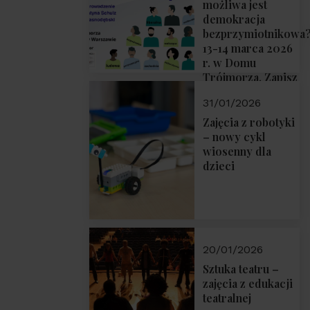
możliwa jest
demokracja
bezprzymiotnikowa
13-14 marca 2026
r. w Domu
Trójmorza. Zapisz
się!
31/01/2026
Zajęcia z robotyki
– nowy cykl
wiosenny dla
dzieci
20/01/2026
Sztuka teatru –
zajęcia z edukacji
teatralnej