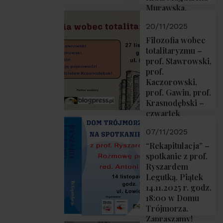
Murawska,
Przemysław
20/11/2025
Sobolewski – 4
grudnia 2025 r.
Filozofia wobec
godz. 18:00.
totalitaryzmu –
prof. Stawrowski,
prof.
Kaczorowski,
prof. Gawin, prof.
Krasnodębski –
czwartek
27.11.2025 r. godz.
07/11/2025
18:00
“Rekapitulacja” –
spotkanie z prof.
Ryszardem
Legutką. Piątek
14.11.2025 r. godz.
18:00 w Domu
Trójmorza.
Zapraszamy!