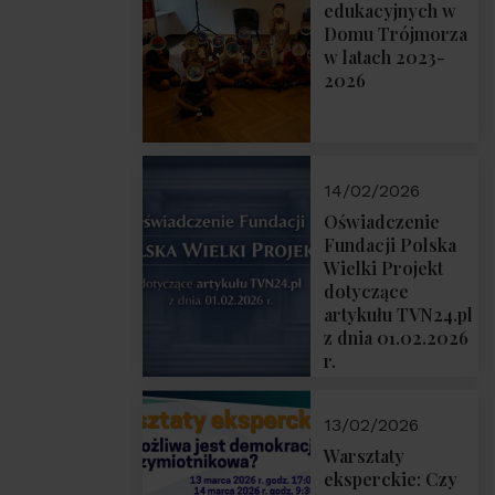
prof. Michał
edukacyjnych w
Łuczewski
Domu Trójmorza
w latach 2023-
2026
14/02/2026
Oświadczenie
Fundacji Polska
Wielki Projekt
dotyczące
artykułu TVN24.pl
z dnia 01.02.2026
r.
13/02/2026
Warsztaty
eksperckie: Czy