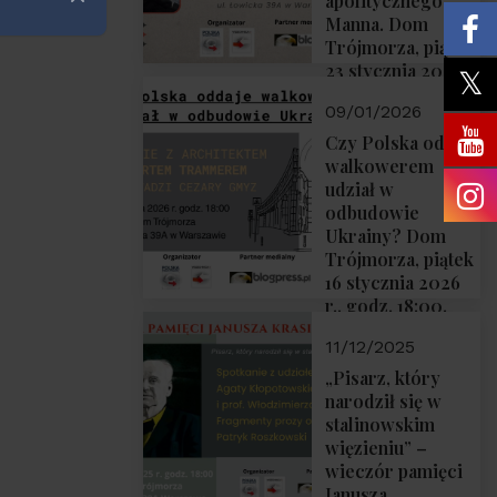
apolitycznego”
Zamknij
Manna. Dom
Trójmorza, piątek
23 stycznia 2026
r., godz. 18:00.
09/01/2026
Zapraszamy!
Czy Polska oddaje
walkowerem
udział w
odbudowie
Ukrainy? Dom
Trójmorza, piątek
16 stycznia 2026
r., godz. 18:00.
Zapraszamy!
11/12/2025
„Pisarz, który
narodził się w
stalinowskim
więzieniu” –
wieczór pamięci
Janusza