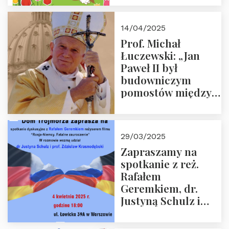
14/04/2025
Prof. Michał
Łuczewski: „Jan
Paweł II był
budowniczym
pomostów między
sprzecznościami”
29/03/2025
Zapraszamy na
spotkanie z reż.
Rafałem
Geremkiem, dr.
Justyną Schulz i
prof. Zdzisławem
Krasnodębskim – 4