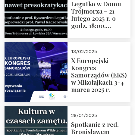
Legutko w Domu
Trójmorza – 21
lutego 2025 r. o
godz. 18:00.
Spotkanie prowadzi
prof. Paweł
Kaczorowski.
13/02/2025
Zapraszamy
X Europejski
Kongres
Samorządów (EKS)
w Mikołajkach 3-4
marca 2025 r.
29/01/2025
Spotkanie z red.
Bronisławem