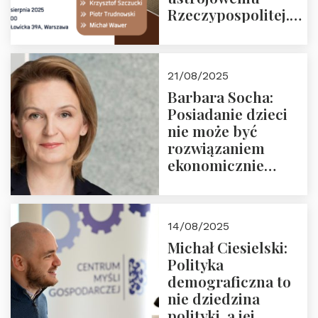
Rzeczypospolitej.
Zapraszamy na
drugie spotkanie z
cyklu “Polska
21/08/2025
Nowego
Barbara Socha:
Ćwierćwiecza”
Posiadanie dzieci
nie może być
rozwiązaniem
ekonomicznie
nieracjonalnym
14/08/2025
Michał Ciesielski:
Polityka
demograficzna to
nie dziedzina
polityki, a jej