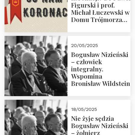
Figurski i prof.
Michał Łuczewski w
Domu Trójmorza
30.05.2025 r. godz.
18:00. Zapraszamy!
20/05/2025
Bogusław Nizieński
– człowiek
integralny.
Wspomina
Bronisław Wildstein
18/05/2025
Nie żyje sędzia
Bogusław Nizieński
– żołnierz