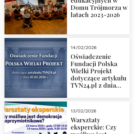
edukacyjnych w
prof. Michał
Domu Trójmorza w
Łuczewski
latach 2023-2026
14/02/2026
Oświadczenie
Fundacji Polska
Wielki Projekt
dotyczące artykułu
TVN24.pl z dnia
01.02.2026 r.
13/02/2026
Warsztaty
eksperckie: Czy