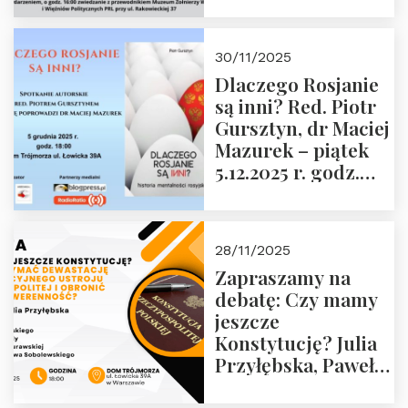
Janusza
Krasińskiego o
godz. 18:00 oraz
30/11/2025
zwiedzanie
Dlaczego Rosjanie
Muzeum Żołnierzy
są inni? Red. Piotr
Wyklętych i
Gursztyn, dr Maciej
Więźniów
Mazurek – piątek
Politycznych PRL o
5.12.2025 r. godz.
godz. 16:00 – 19
18:00 Dom
grudnia 2025 r.
Trójmorza.
28/11/2025
Zapraszamy na
debatę: Czy mamy
jeszcze
Konstytucję? Julia
Przyłębska, Paweł
Jabłoński, Oskar