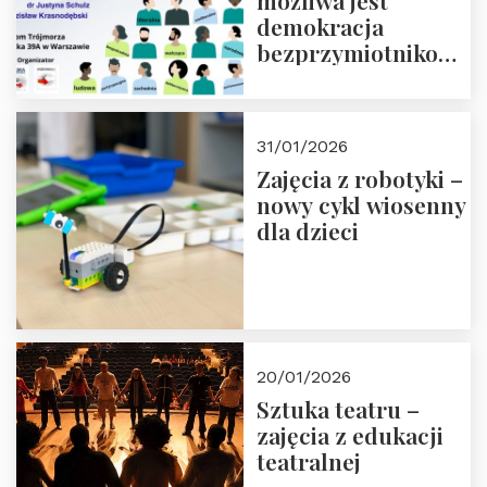
możliwa jest
demokracja
bezprzymiotnikowa?
13-14 marca 2026 r.
w Domu Trójmorza.
Zapisz się!
31/01/2026
Zajęcia z robotyki –
nowy cykl wiosenny
dla dzieci
20/01/2026
Sztuka teatru –
zajęcia z edukacji
teatralnej