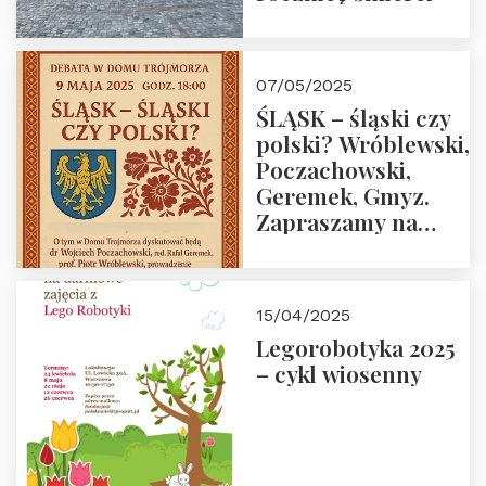
07/05/2025
ŚLĄSK – śląski czy
polski? Wróblewski,
Poczachowski,
Geremek, Gmyz.
Zapraszamy na
spotkanie 9 maja
2025 r. o godz. 18:00
do Domu
15/04/2025
Trójmorza.
Legorobotyka 2025
– cykl wiosenny