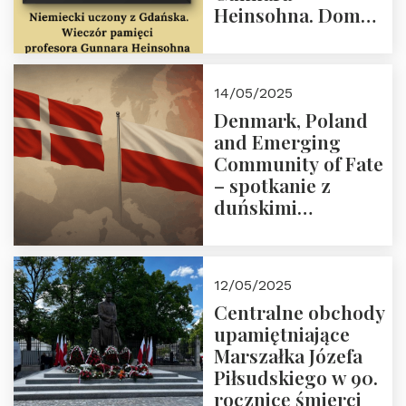
Heinsohna. Dom
Trójmorza 16 maja
2025 r. godz. 18:00.
Zapraszamy!
14/05/2025
Denmark, Poland
and Emerging
Community of Fate
– spotkanie z
duńskimi
konserwatystami
młodego pokolenia
w Domu Trójmorza
12/05/2025
Centralne obchody
upamiętniające
Marszałka Józefa
Piłsudskiego w 90.
rocznicę śmierci