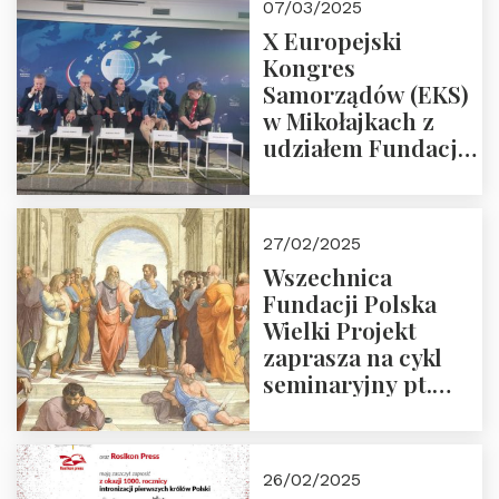
07/03/2025
X Europejski
Kongres
Samorządów (EKS)
w Mikołajkach z
udziałem Fundacji
Polska Wielki
Projekt – 2025 r.
27/02/2025
Wszechnica
Fundacji Polska
Wielki Projekt
zaprasza na cykl
seminaryjny pt.
“Zapomniane
arcydzieła filozofii
europejskiej”
26/02/2025