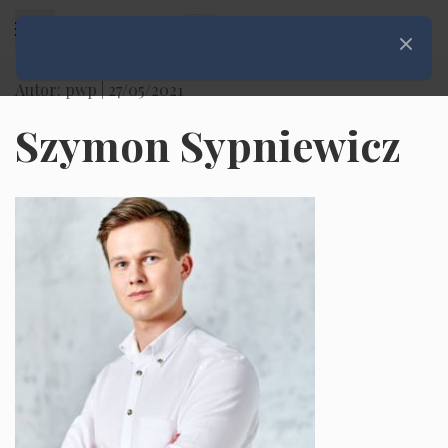
Rozwiń menu
Zamknij
Autor: pwp |
27/05/2021
Szymon Sypniewicz