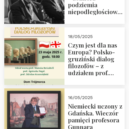
podziemia
niepodległościowego
(NOW-AK), Kawaler
Orderu Orła
Białego, działacz
18/05/2025
społeczny, członek
Czym jest dla nas
Kapituły Nagrody
Europa? Polsko-
im. Prezydenta
gruziński dialog
Lecha
filozofów – z
Kaczyńskiego.
udziałem prof.
Wielki autorytet.
Mamuki
Beriashvili’ego, prof.
Agnieszki Nogal.
16/05/2025
Dom Trójmorza 23
Niemiecki uczony z
maja 2025 r. godz.
Gdańska. Wieczór
18:00.
pamięci profesora
Gunnara