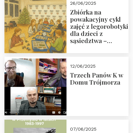
26/06/2025
Zbiórka na
powakacyjny cykl
zajęć z legorobotyki
dla dzieci z
sąsiedztwa –
wesprzyj
społeczno-
edukacyjną misję
12/06/2025
Fundacji
Trzech Panów K w
Domu Trójmorza
07/06/2025