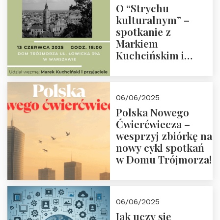
O “Strychu
kulturalnym” –
spotkanie z
Markiem
Kuchcińskim i
przyjaciółmi.
Zapraszamy 13
czerwca 2025 r. o
06/06/2025
18:00
Polska Nowego
Ćwierćwiecza –
wesprzyj zbiórkę na
nowy cykl spotkań
w Domu Trójmorza!
06/06/2025
Jak uczy się