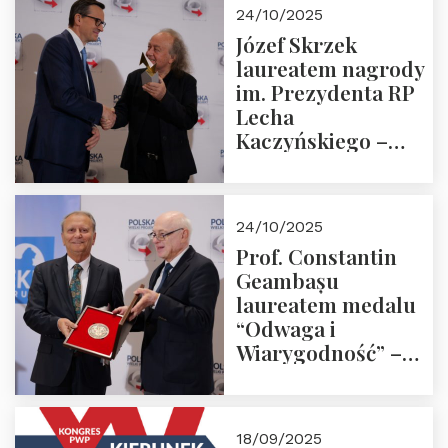
Zapraszamy!
24/10/2025
Józef Skrzek
laureatem nagrody
im. Prezydenta RP
Lecha
Kaczyńskiego –
Laudacja
24/10/2025
Prof. Constantin
Geambașu
laureatem medalu
“Odwaga i
Wiarygodność” –
Laudacja
18/09/2025