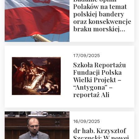
Polaków na temat
polskiej bandery
oraz konsekwencje
braku morskiej
floty handlowej pod
narodową banderą
17/09/2025
Szkoła Reportażu
Fundacji Polska
Wielki Projekt –
“Antygona” –
reportaż Ali
16/09/2025
dr hab. Krzysztof
Szczucki: W nowej