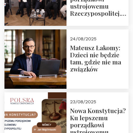
ustrojowemu
Rzeczypospolitej.
Zapraszamy do
obejrzenia nagrania
24/08/2025
Mateusz Łakomy:
Dzieci nie będzie
tam, gdzie nie ma
związków
23/08/2025
Nowa Konstytucja?
Ku lepszemu
porządkowi
ustrojowemu