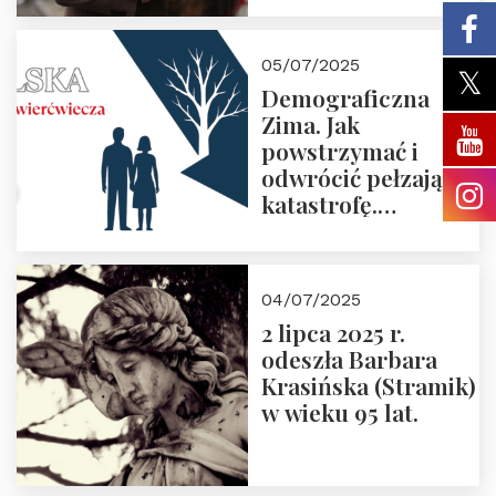
05/07/2025
Demograficzna
Zima. Jak
powstrzymać i
odwrócić pełzającą
katastrofę.
Zapraszamy na
pierwsze spotkanie
z cyklu “Polska
04/07/2025
Nowego
2 lipca 2025 r.
Ćwierćwiecza”
odeszła Barbara
Krasińska (Stramik)
w wieku 95 lat.