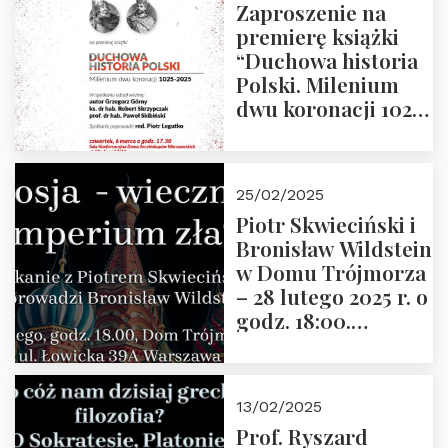
Zaproszenie na
premierę książki
“Duchowa historia
Polski. Milenium
dwu koronacji 1025-
2025” autorstwa
Grzegorza
Górnego, 6 marca
25/02/2025
2025 r. godz. 17:30,
Piotr Skwieciński i
DAW ul. Miodowa
Bronisław Wildstein
17/19
w Domu Trójmorza
– 28 lutego 2025 r. o
godz. 18:00.
Zapraszamy!
13/02/2025
Prof. Ryszard