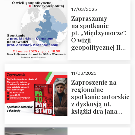
kwietnia 2025 r. –
17/03/2025
“Rosja-Niemcy…”
Zapraszamy
na spotkanie
pt. „Międzymorze”.
O wizji
geopolitycznej II
Rzeczypospolitej –
21.03.2025 r. o godz.
18:00 – prof. Kornat
11/03/2025
i prof.
Zaproszenie na
Krasnodębski
regionalne
spotkanie autorskie
z dyskusją nt.
książki dra Jana
Śpiewaka
“Patopaństwo”