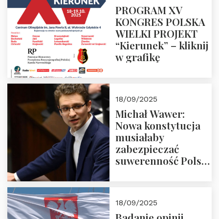
PROGRAM XV
KONGRES POLSKA
WIELKI PROJEKT
“Kierunek” – kliknij
w grafikę
18/09/2025
Michał Wawer:
Nowa konstytucja
musiałaby
zabezpieczać
suwerenność Polski
i stanowić wyraz
jedności narodowej
18/09/2025
Badanie opinii