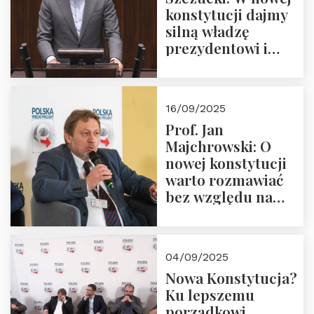
konstytucji dajmy
silną władzę
prezydentowi i
pożegnajmy
dziedzictwo
Okrągłego Stołu
16/09/2025
Prof. Jan
Majchrowski: O
nowej konstytucji
warto rozmawiać
bez względu na
rezultat
04/09/2025
Nowa Konstytucja?
Ku lepszemu
porządkowi