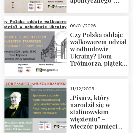
apolitycznego”
Manna. Dom
Trójmorza, piątek
23 stycznia 2026 r.,
09/01/2026
godz. 18:00.
Czy Polska oddaje
Zapraszamy!
walkowerem udział
w odbudowie
Ukrainy? Dom
Trójmorza, piątek
16 stycznia 2026 r.,
godz. 18:00.
Zapraszamy!
11/12/2025
„Pisarz, który
narodził się w
stalinowskim
więzieniu” –
wieczór pamięci