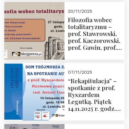
Kida, Magdalena
Murawska,
20/11/2025
Przemysław
Filozofia wobec
Sobolewski – 4
totalitaryzmu –
grudnia 2025 r.
prof. Stawrowski,
godz. 18:00.
prof. Kaczorowski,
prof. Gawin, prof.
Krasnodębski –
czwartek 27.11.2025
r. godz. 18:00
07/11/2025
“Rekapitulacja” –
spotkanie z prof.
Ryszardem
Legutką. Piątek
14.11.2025 r. godz.
18:00 w Domu
Trójmorza.