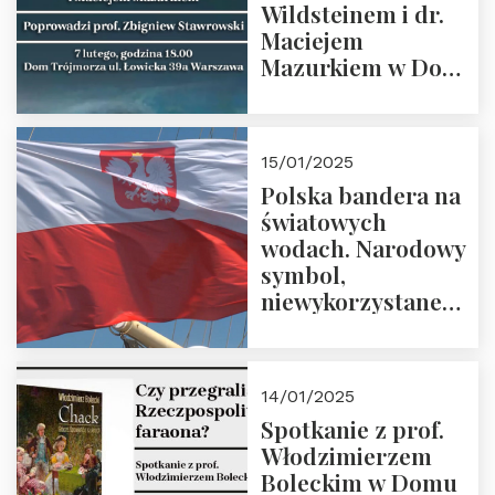
Wildsteinem i dr.
Maciejem
Mazurkiem w Domu
Trójmorza – 7
lutego 2025 r. o
godz. 18:00.
15/01/2025
Prowadzi prof.
Polska bandera na
Zbigniew
światowych
Stawrowski
wodach. Narodowy
symbol,
niewykorzystane
możliwości i
wyzwania
przyszłości
14/01/2025
Spotkanie z prof.
Włodzimierzem
Boleckim w Domu