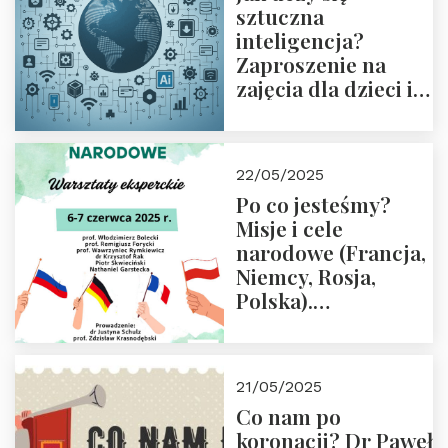
sztuczna
inteligencja?
Zaproszenie na
zajęcia dla dzieci i
rodziców
22/05/2025
Po co jesteśmy?
Misje i cele
narodowe (Francja,
Niemcy, Rosja,
Polska).
Dwudniowe
eksperckie
warsztaty.
21/05/2025
Zapraszamy do
Co nam po
zapisów.
koronacji? Dr Paweł