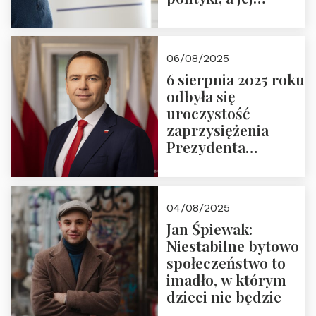
wymiar
06/08/2025
6 sierpnia 2025 roku
odbyła się
uroczystość
zaprzysiężenia
Prezydenta
Rzeczypospolitej
Polskiej Pana
Karola
04/08/2025
Nawrockiego
Jan Śpiewak:
Niestabilne bytowo
społeczeństwo to
imadło, w którym
dzieci nie będzie