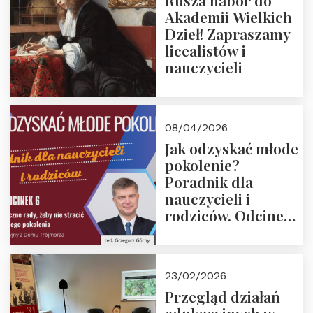
Rusza nabór do
Akademii Wielkich
Dzieł! Zapraszamy
licealistów i
nauczycieli
08/04/2026
Jak odzyskać młode
pokolenie?
Poradnik dla
nauczycieli i
rodziców. Odcinek
6. Tranzycja
płciowa jako rytuał
przejścia.
23/02/2026
Rozmawiają red.
Przegląd działań
Grzegorz Górny i