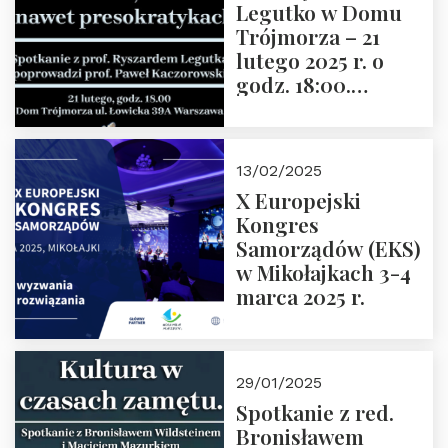
Legutko w Domu
Trójmorza – 21
lutego 2025 r. o
godz. 18:00.
Spotkanie prowadzi
prof. Paweł
Kaczorowski.
13/02/2025
Zapraszamy
X Europejski
Kongres
Samorządów (EKS)
w Mikołajkach 3-4
marca 2025 r.
29/01/2025
Spotkanie z red.
Bronisławem