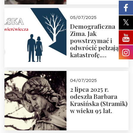
05/07/2025
Demograficzna
Zima. Jak
powstrzymać i
odwrócić pełzającą
katastrofę.
Zapraszamy na
pierwsze spotkanie
z cyklu “Polska
04/07/2025
Nowego
2 lipca 2025 r.
Ćwierćwiecza”
odeszła Barbara
Krasińska (Stramik)
w wieku 95 lat.