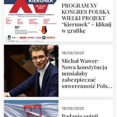
PROGRAM XV
KONGRES POLSKA
WIELKI PROJEKT
“Kierunek” – kliknij
w grafikę
18/09/2025
Michał Wawer:
Nowa konstytucja
musiałaby
zabezpieczać
suwerenność Polski
i stanowić wyraz
jedności narodowej
18/09/2025
Badanie opinii