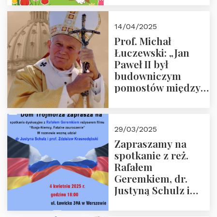
14/04/2025
Prof. Michał
Łuczewski: „Jan
Paweł II był
budowniczym
pomostów między
sprzecznościami”
29/03/2025
Zapraszamy na
spotkanie z reż.
Rafałem
Geremkiem, dr.
Justyną Schulz i
prof. Zdzisławem
Krasnodębskim – 4