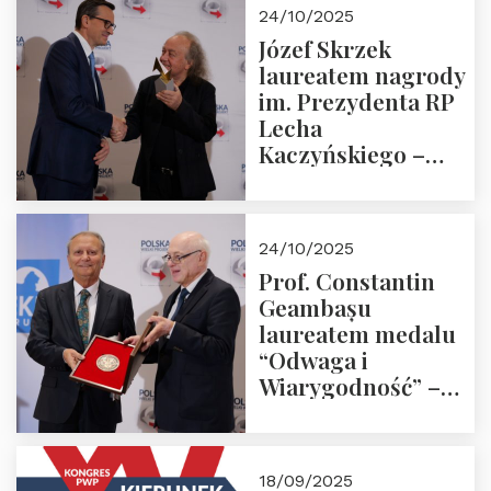
Zapraszamy!
24/10/2025
Józef Skrzek
laureatem nagrody
im. Prezydenta RP
Lecha
Kaczyńskiego –
Laudacja
24/10/2025
Prof. Constantin
Geambașu
laureatem medalu
“Odwaga i
Wiarygodność” –
Laudacja
18/09/2025