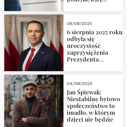
wymiar
06/08/2025
6 sierpnia 2025 roku
odbyła się
uroczystość
zaprzysiężenia
Prezydenta
Rzeczypospolitej
Polskiej Pana
Karola
04/08/2025
Nawrockiego
Jan Śpiewak:
Niestabilne bytowo
społeczeństwo to
imadło, w którym
dzieci nie będzie