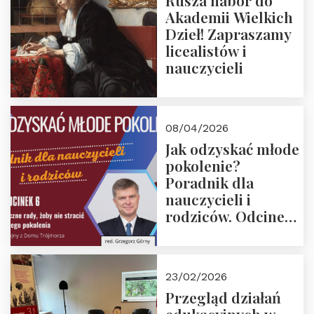
Rusza nabór do
Akademii Wielkich
Dzieł! Zapraszamy
licealistów i
nauczycieli
08/04/2026
Jak odzyskać młode
pokolenie?
Poradnik dla
nauczycieli i
rodziców. Odcinek
6. Tranzycja
płciowa jako rytuał
przejścia.
23/02/2026
Rozmawiają red.
Przegląd działań
Grzegorz Górny i