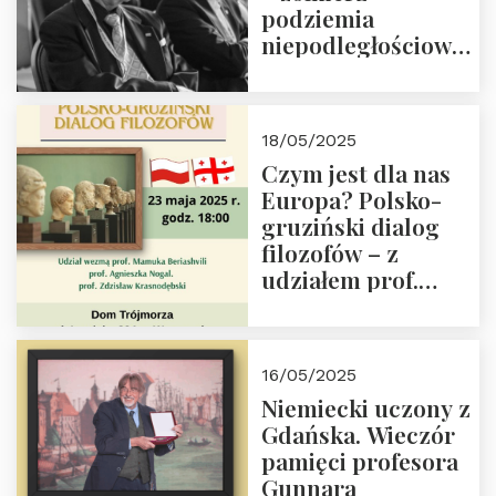
podziemia
niepodległościowego
(NOW-AK), Kawaler
Orderu Orła
Białego, działacz
18/05/2025
społeczny, członek
Czym jest dla nas
Kapituły Nagrody
Europa? Polsko-
im. Prezydenta
gruziński dialog
Lecha
filozofów – z
Kaczyńskiego.
udziałem prof.
Wielki autorytet.
Mamuki
Beriashvili’ego, prof.
Agnieszki Nogal.
16/05/2025
Dom Trójmorza 23
Niemiecki uczony z
maja 2025 r. godz.
Gdańska. Wieczór
18:00.
pamięci profesora
Gunnara