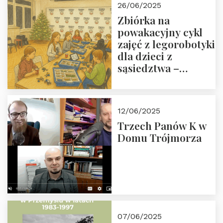
26/06/2025
Zbiórka na
powakacyjny cykl
zajęć z legorobotyki
dla dzieci z
sąsiedztwa –
wesprzyj
społeczno-
edukacyjną misję
12/06/2025
Fundacji
Trzech Panów K w
Domu Trójmorza
07/06/2025