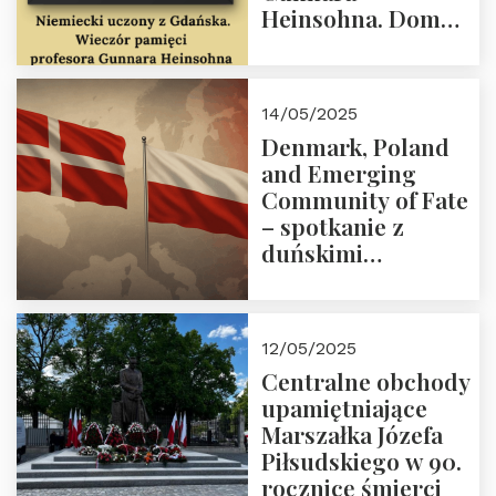
Heinsohna. Dom
Trójmorza 16 maja
2025 r. godz. 18:00.
Zapraszamy!
14/05/2025
Denmark, Poland
and Emerging
Community of Fate
– spotkanie z
duńskimi
konserwatystami
młodego pokolenia
w Domu Trójmorza
12/05/2025
Centralne obchody
upamiętniające
Marszałka Józefa
Piłsudskiego w 90.
rocznicę śmierci