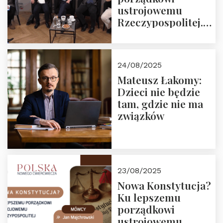
ustrojowemu
Rzeczypospolitej.
Zapraszamy do
obejrzenia nagrania
24/08/2025
Mateusz Łakomy:
Dzieci nie będzie
tam, gdzie nie ma
związków
23/08/2025
Nowa Konstytucja?
Ku lepszemu
porządkowi
ustrojowemu