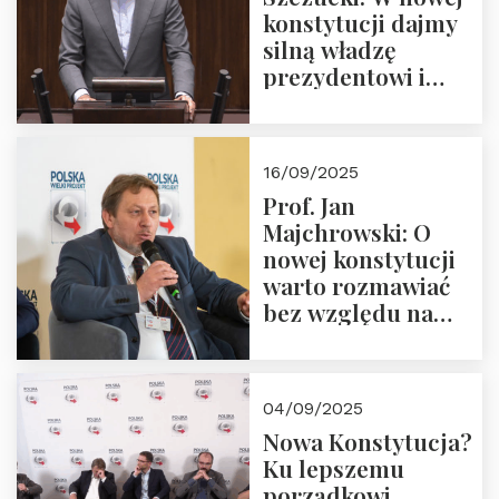
konstytucji dajmy
silną władzę
prezydentowi i
pożegnajmy
dziedzictwo
Okrągłego Stołu
16/09/2025
Prof. Jan
Majchrowski: O
nowej konstytucji
warto rozmawiać
bez względu na
rezultat
04/09/2025
Nowa Konstytucja?
Ku lepszemu
porządkowi