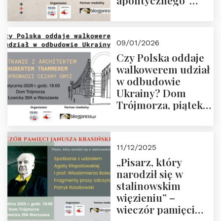
apolitycznego”
Manna. Dom
Trójmorza, piątek
23 stycznia 2026 r.,
09/01/2026
godz. 18:00.
Czy Polska oddaje
Zapraszamy!
walkowerem udział
w odbudowie
Ukrainy? Dom
Trójmorza, piątek
16 stycznia 2026 r.,
godz. 18:00.
Zapraszamy!
11/12/2025
„Pisarz, który
narodził się w
stalinowskim
więzieniu” –
wieczór pamięci