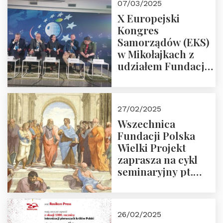
07/03/2025
X Europejski
Kongres
Samorządów (EKS)
w Mikołajkach z
udziałem Fundacji
Polska Wielki
Projekt – 2025 r.
27/02/2025
Wszechnica
Fundacji Polska
Wielki Projekt
zaprasza na cykl
seminaryjny pt.
“Zapomniane
arcydzieła filozofii
europejskiej”
26/02/2025