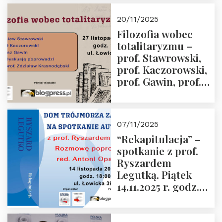
Kida, Magdalena
Murawska,
20/11/2025
Przemysław
Filozofia wobec
Sobolewski – 4
totalitaryzmu –
grudnia 2025 r.
prof. Stawrowski,
godz. 18:00.
prof. Kaczorowski,
prof. Gawin, prof.
Krasnodębski –
czwartek 27.11.2025
r. godz. 18:00
07/11/2025
“Rekapitulacja” –
spotkanie z prof.
Ryszardem
Legutką. Piątek
14.11.2025 r. godz.
18:00 w Domu
Trójmorza.