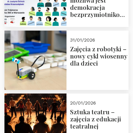
możliwa jest
demokracja
bezprzymiotnikowa?
13-14 marca 2026 r.
w Domu Trójmorza.
Zapisz się!
31/01/2026
Zajęcia z robotyki –
nowy cykl wiosenny
dla dzieci
20/01/2026
Sztuka teatru –
zajęcia z edukacji
teatralnej