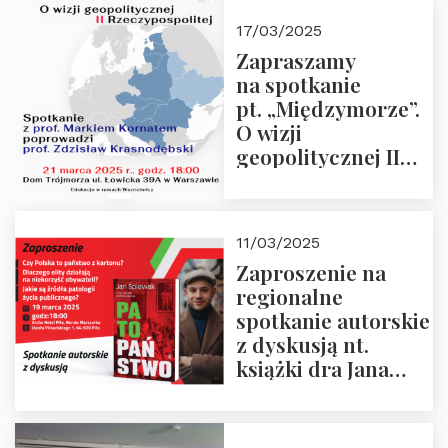
kwietnia 2025 r. –
17/03/2025
“Rosja-Niemcy…”
Zapraszamy
na spotkanie
pt. „Międzymorze”.
O wizji
geopolitycznej II
Rzeczypospolitej –
21.03.2025 r. o godz.
18:00 – prof. Kornat
11/03/2025
i prof.
Zaproszenie na
Krasnodębski
regionalne
spotkanie autorskie
z dyskusją nt.
książki dra Jana
Śpiewaka
“Patopaństwo”