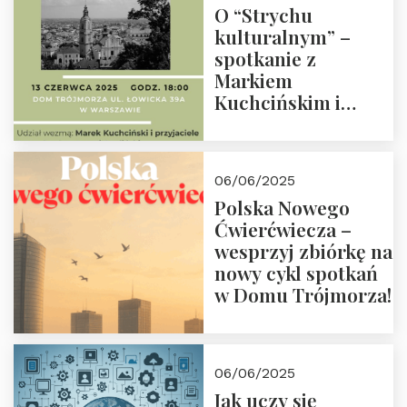
O “Strychu
kulturalnym” –
spotkanie z
Markiem
Kuchcińskim i
przyjaciółmi.
Zapraszamy 13
czerwca 2025 r. o
06/06/2025
18:00
Polska Nowego
Ćwierćwiecza –
wesprzyj zbiórkę na
nowy cykl spotkań
w Domu Trójmorza!
06/06/2025
Jak uczy się