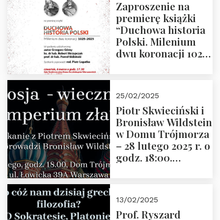
Zaproszenie na
premierę książki
“Duchowa historia
Polski. Milenium
dwu koronacji 1025-
2025” autorstwa
Grzegorza
Górnego, 6 marca
25/02/2025
2025 r. godz. 17:30,
Piotr Skwieciński i
DAW ul. Miodowa
Bronisław Wildstein
17/19
w Domu Trójmorza
– 28 lutego 2025 r. o
godz. 18:00.
Zapraszamy!
13/02/2025
Prof. Ryszard