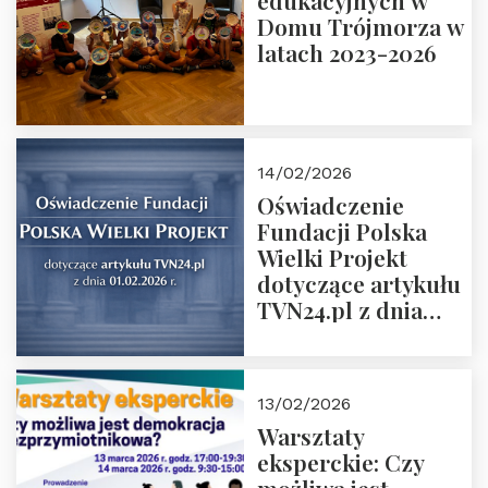
edukacyjnych w
prof. Michał
Domu Trójmorza w
Łuczewski
latach 2023-2026
14/02/2026
Oświadczenie
Fundacji Polska
Wielki Projekt
dotyczące artykułu
TVN24.pl z dnia
01.02.2026 r.
13/02/2026
Warsztaty
eksperckie: Czy