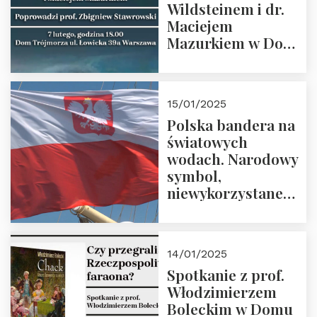
Wildsteinem i dr.
Maciejem
Mazurkiem w Domu
Trójmorza – 7
lutego 2025 r. o
godz. 18:00.
15/01/2025
Prowadzi prof.
Polska bandera na
Zbigniew
światowych
Stawrowski
wodach. Narodowy
symbol,
niewykorzystane
możliwości i
wyzwania
przyszłości
14/01/2025
Spotkanie z prof.
Włodzimierzem
Boleckim w Domu