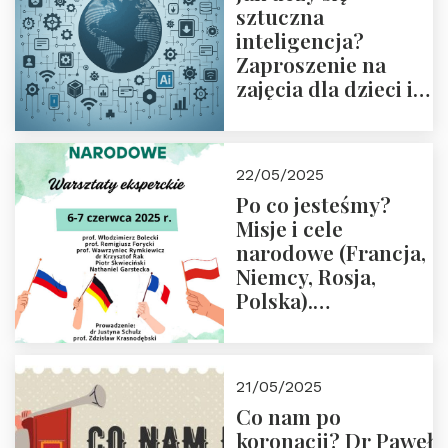
sztuczna
inteligencja?
Zaproszenie na
zajęcia dla dzieci i
rodziców
22/05/2025
Po co jesteśmy?
Misje i cele
narodowe (Francja,
Niemcy, Rosja,
Polska).
Dwudniowe
eksperckie
warsztaty.
21/05/2025
Zapraszamy do
Co nam po
zapisów.
koronacji? Dr Paweł