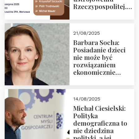
Rzeczypospolitej.
Zapraszamy na
drugie spotkanie z
cyklu “Polska
21/08/2025
Nowego
Barbara Socha:
Ćwierćwiecza”
Posiadanie dzieci
nie może być
rozwiązaniem
ekonomicznie
nieracjonalnym
14/08/2025
Michał Ciesielski:
Polityka
demograficzna to
nie dziedzina
polityki, a jej