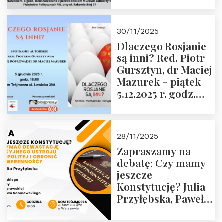
Janusza
Krasińskiego o
godz. 18:00 oraz
30/11/2025
zwiedzanie
Dlaczego Rosjanie
Muzeum Żołnierzy
są inni? Red. Piotr
Wyklętych i
Gursztyn, dr Maciej
Więźniów
Mazurek – piątek
Politycznych PRL o
5.12.2025 r. godz.
godz. 16:00 – 19
18:00 Dom
grudnia 2025 r.
Trójmorza.
28/11/2025
Zapraszamy na
debatę: Czy mamy
jeszcze
Konstytucję? Julia
Przyłębska, Paweł
Jabłoński, Oskar