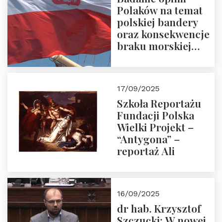
Polaków na temat
polskiej bandery
oraz konsekwencje
braku morskiej
floty handlowej pod
narodową banderą
17/09/2025
Szkoła Reportażu
Fundacji Polska
Wielki Projekt –
“Antygona” –
reportaż Ali
16/09/2025
dr hab. Krzysztof
Szczucki: W nowej