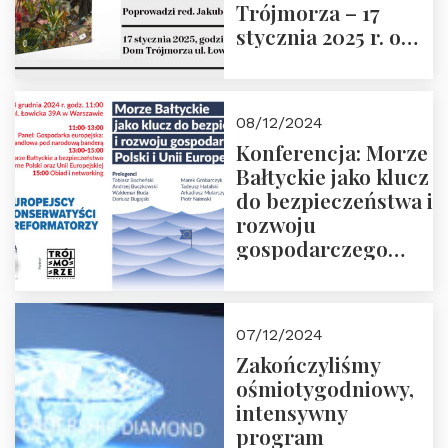
Trójmorza – 17
stycznia 2025 r. o
godz. 18:00.
Prowadzi red. Jakub
Moroz
08/12/2024
Konferencja: Morze
Bałtyckie jako klucz
do bezpieczeństwa i
rozwoju
gospodarczego
Polski i Unii
Europejskiej –
13.12.2024 r.
07/12/2024
ZAPRASZAMY
Zakończyliśmy
ośmiotygodniowy,
intensywny
program