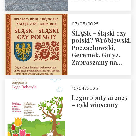
07/05/2025
ŚLĄSK – śląski czy
polski? Wróblewski,
Poczachowski,
Geremek, Gmyz.
Zapraszamy na
spotkanie 9 maja
2025 r. o godz. 18:00
do Domu
15/04/2025
Trójmorza.
Legorobotyka 2025
– cykl wiosenny