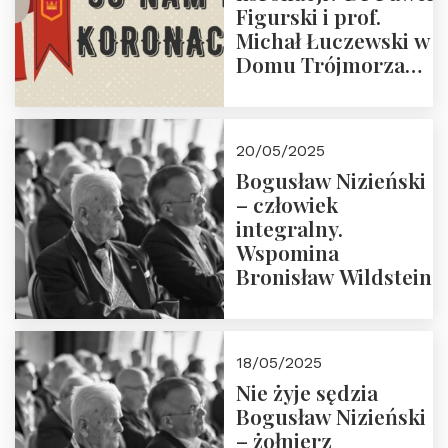
Figurski i prof.
Michał Łuczewski w
Domu Trójmorza
30.05.2025 r. godz.
18:00. Zapraszamy!
20/05/2025
Bogusław Nizieński
– człowiek
integralny.
Wspomina
Bronisław Wildstein
18/05/2025
Nie żyje sędzia
Bogusław Nizieński
– żołnierz