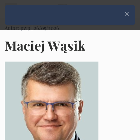
Rozwiń menu
Zamknij
Autor: pwp |
26/05/2026
Maciej Wąsik