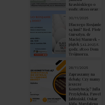
Krasińskiego o
godz. 18:00 oraz
zwiedzanie
30/11/2025
Muzeum
Żołnierzy
Dlaczego Rosjanie
Wyklętych i
są inni? Red. Piotr
Więźniów
Gursztyn, dr
Politycznych PRL
Maciej Mazurek –
o godz. 16:00 – 19
piątek 5.12.2025 r.
grudnia 2025 r.
godz. 18:00 Dom
Trójmorza.
28/11/2025
Zapraszamy na
debatę: Czy mamy
jeszcze
Konstytucję? Julia
Przyłębska, Paweł
Jabłoński, Oskar
Kida, Magdalena