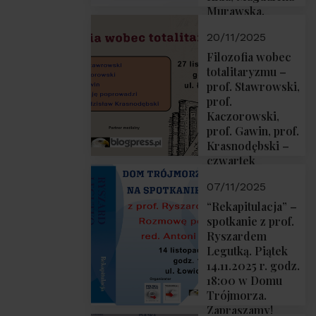
Murawska,
Przemysław
20/11/2025
Sobolewski – 4
grudnia 2025 r.
Filozofia wobec
godz. 18:00.
totalitaryzmu –
prof. Stawrowski,
prof.
Kaczorowski,
prof. Gawin, prof.
Krasnodębski –
czwartek
27.11.2025 r. godz.
07/11/2025
18:00
“Rekapitulacja” –
spotkanie z prof.
Ryszardem
Legutką. Piątek
14.11.2025 r. godz.
18:00 w Domu
Trójmorza.
Zapraszamy!