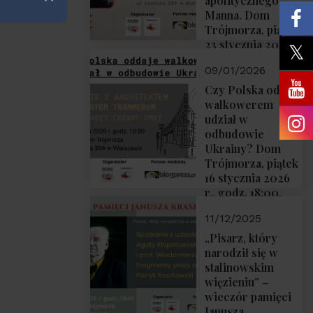
apolitycznego”
Zamknij
Manna. Dom
Trójmorza, piątek
23 stycznia 2026
r., godz. 18:00.
09/01/2026
Zapraszamy!
Czy Polska oddaje
walkowerem
udział w
odbudowie
Ukrainy? Dom
Trójmorza, piątek
16 stycznia 2026
r., godz. 18:00.
Zapraszamy!
11/12/2025
„Pisarz, który
narodził się w
stalinowskim
więzieniu” –
wieczór pamięci
Janusza