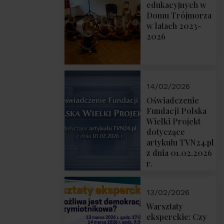
prof. Michał
edukacyjnych w
Łuczewski
Domu Trójmorza
w latach 2023-
2026
14/02/2026
Oświadczenie
Fundacji Polska
Wielki Projekt
dotyczące
artykułu TVN24.pl
z dnia 01.02.2026
r.
13/02/2026
Warsztaty
eksperckie: Czy