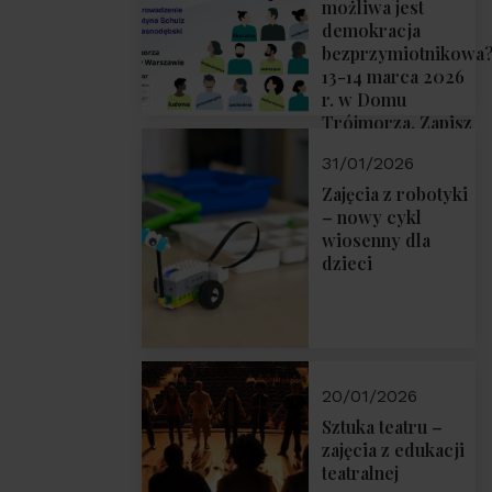
możliwa jest
demokracja
bezprzymiotnikowa
13-14 marca 2026
r. w Domu
Trójmorza. Zapisz
się!
31/01/2026
Zajęcia z robotyki
– nowy cykl
wiosenny dla
dzieci
20/01/2026
Sztuka teatru –
zajęcia z edukacji
teatralnej