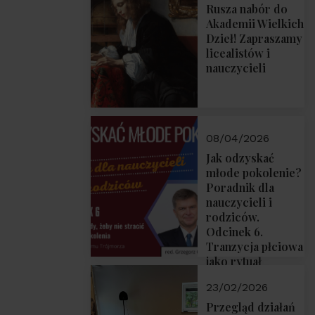
Rusza nabór do
Akademii Wielkich
Dzieł! Zapraszamy
licealistów i
nauczycieli
08/04/2026
Jak odzyskać
młode pokolenie?
Poradnik dla
nauczycieli i
rodziców.
Odcinek 6.
Tranzycja płciowa
jako rytuał
przejścia.
23/02/2026
Rozmawiają red.
Grzegorz Górny i
Przegląd działań