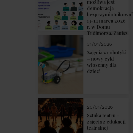
możliwa jest
demokracja
bezprzymiotnikowa
13-14 marca 2026
r. w Domu
Trójmorza. Zapisz
się!
31/01/2026
Zajęcia z robotyki
– nowy cykl
wiosenny dla
dzieci
20/01/2026
Sztuka teatru –
zajęcia z edukacji
teatralnej