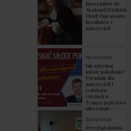
Rusza nabór do
Akademii Wielkich
Dzieł! Zapraszamy
licealistów i
nauczycieli
08/04/2026
Jak odzyskać
młode pokolenie?
Poradnik dla
nauczycieli i
rodziców.
Odcinek 6.
Tranzycja płciowa
jako rytuał
przejścia.
23/02/2026
Rozmawiają red.
Grzegorz Górny i
Przegląd działań