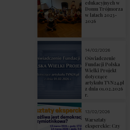
prof. Michał
edukacyjnych w
Łuczewski
Domu Trójmorza
w latach 2023-
2026
14/02/2026
Oświadczenie
Fundacji Polska
Wielki Projekt
dotyczące
artykułu TVN24.pl
z dnia 01.02.2026
r.
13/02/2026
Warsztaty
eksperckie: Czy