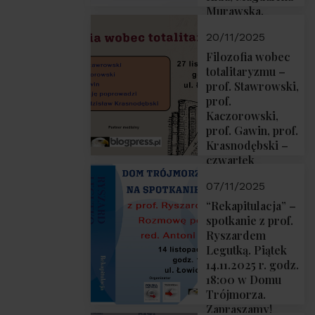
Murawska,
Przemysław
20/11/2025
Sobolewski – 4
grudnia 2025 r.
Filozofia wobec
godz. 18:00.
totalitaryzmu –
prof. Stawrowski,
prof.
Kaczorowski,
prof. Gawin, prof.
Krasnodębski –
czwartek
27.11.2025 r. godz.
07/11/2025
18:00
“Rekapitulacja” –
spotkanie z prof.
Ryszardem
Legutką. Piątek
14.11.2025 r. godz.
18:00 w Domu
Trójmorza.
Zapraszamy!