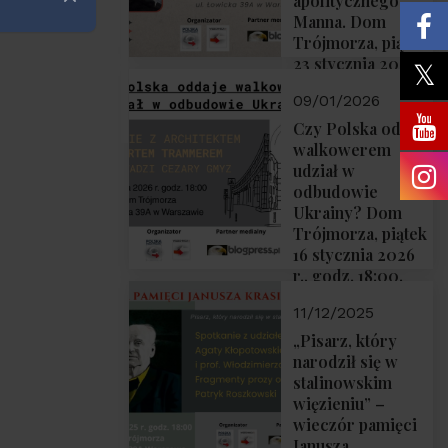
apolitycznego”
Zamknij
Manna. Dom
Trójmorza, piątek
23 stycznia 2026
r., godz. 18:00.
09/01/2026
Zapraszamy!
Czy Polska oddaje
walkowerem
udział w
odbudowie
Ukrainy? Dom
Trójmorza, piątek
16 stycznia 2026
r., godz. 18:00.
Zapraszamy!
11/12/2025
„Pisarz, który
narodził się w
stalinowskim
więzieniu” –
wieczór pamięci
Janusza