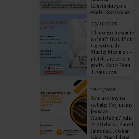
Krasińskiego o
godz. 18:00 oraz
zwiedzanie
30/11/2025
Muzeum
Żołnierzy
Dlaczego Rosjanie
Wyklętych i
są inni? Red. Piotr
Więźniów
Gursztyn, dr
Politycznych PRL
Maciej Mazurek –
o godz. 16:00 – 19
piątek 5.12.2025 r.
grudnia 2025 r.
godz. 18:00 Dom
Trójmorza.
28/11/2025
Zapraszamy na
debatę: Czy mamy
jeszcze
Konstytucję? Julia
Przyłębska, Paweł
Jabłoński, Oskar
Kida, Magdalena