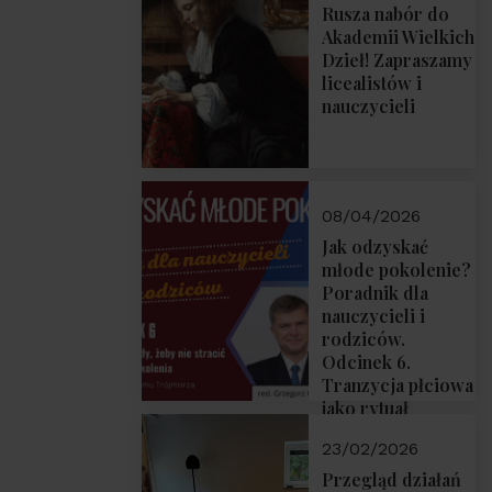
Rusza nabór do
Akademii Wielkich
Dzieł! Zapraszamy
licealistów i
nauczycieli
08/04/2026
Jak odzyskać
młode pokolenie?
Poradnik dla
nauczycieli i
rodziców.
Odcinek 6.
Tranzycja płciowa
jako rytuał
przejścia.
23/02/2026
Rozmawiają red.
Grzegorz Górny i
Przegląd działań