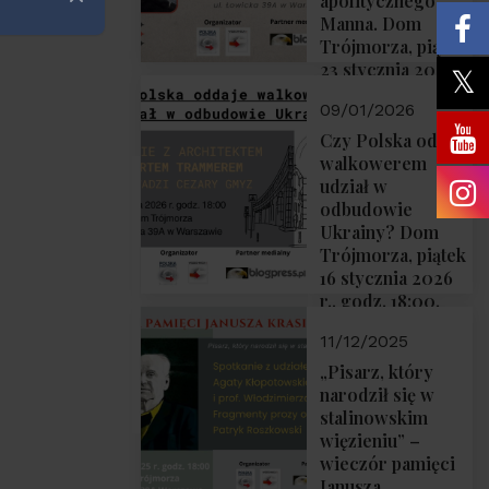
apolitycznego”
Zamknij
Manna. Dom
Trójmorza, piątek
23 stycznia 2026
r., godz. 18:00.
09/01/2026
Zapraszamy!
Czy Polska oddaje
walkowerem
udział w
odbudowie
Ukrainy? Dom
Trójmorza, piątek
16 stycznia 2026
r., godz. 18:00.
Zapraszamy!
11/12/2025
„Pisarz, który
narodził się w
stalinowskim
więzieniu” –
wieczór pamięci
Janusza