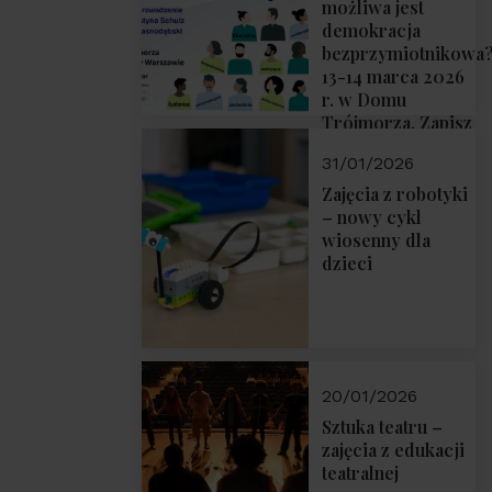
możliwa jest
demokracja
bezprzymiotnikowa
13-14 marca 2026
r. w Domu
Trójmorza. Zapisz
się!
31/01/2026
Zajęcia z robotyki
– nowy cykl
wiosenny dla
dzieci
20/01/2026
Sztuka teatru –
zajęcia z edukacji
teatralnej