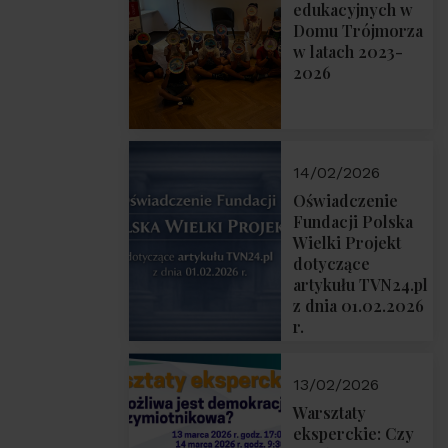
prof. Michał
edukacyjnych w
Łuczewski
Domu Trójmorza
w latach 2023-
2026
14/02/2026
Oświadczenie
Fundacji Polska
Wielki Projekt
dotyczące
artykułu TVN24.pl
z dnia 01.02.2026
r.
13/02/2026
Warsztaty
eksperckie: Czy