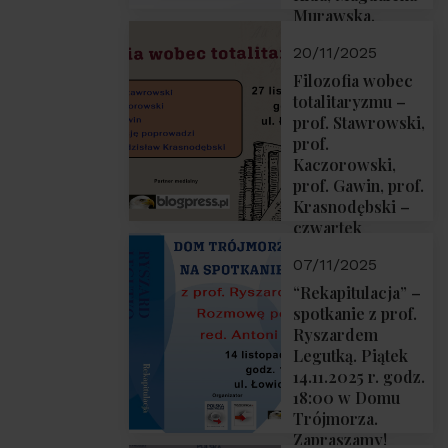
Murawska,
Przemysław
20/11/2025
Sobolewski – 4
grudnia 2025 r.
Filozofia wobec
godz. 18:00.
totalitaryzmu –
prof. Stawrowski,
prof.
Kaczorowski,
prof. Gawin, prof.
Krasnodębski –
czwartek
27.11.2025 r. godz.
07/11/2025
18:00
“Rekapitulacja” –
spotkanie z prof.
Ryszardem
Legutką. Piątek
14.11.2025 r. godz.
18:00 w Domu
Trójmorza.
Zapraszamy!