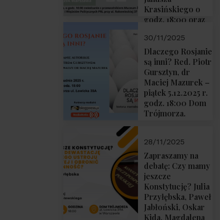
Krasińskiego o
godz. 18:00 oraz
zwiedzanie
30/11/2025
Muzeum
Żołnierzy
Dlaczego Rosjanie
Wyklętych i
są inni? Red. Piotr
Więźniów
Gursztyn, dr
Politycznych PRL
Maciej Mazurek –
o godz. 16:00 – 19
piątek 5.12.2025 r.
grudnia 2025 r.
godz. 18:00 Dom
Trójmorza.
28/11/2025
Zapraszamy na
debatę: Czy mamy
jeszcze
Konstytucję? Julia
Przyłębska, Paweł
Jabłoński, Oskar
Kida, Magdalena