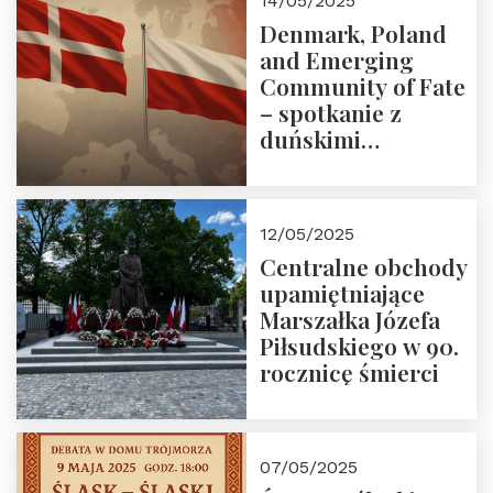
14/05/2025
Denmark, Poland
and Emerging
Community of Fate
– spotkanie z
duńskimi
konserwatystami
młodego pokolenia
w Domu Trójmorza
12/05/2025
Centralne obchody
upamiętniające
Marszałka Józefa
Piłsudskiego w 90.
rocznicę śmierci
07/05/2025