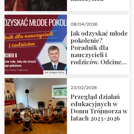
08/04/2026
Jak odzyskać młode
pokolenie?
Poradnik dla
nauczycieli i
rodziców. Odcinek
6. Tranzycja
płciowa jako rytuał
przejścia.
23/02/2026
Rozmawiają red.
Przegląd działań
Grzegorz Górny i
edukacyjnych w
prof. Michał
Domu Trójmorza w
Łuczewski
latach 2023-2026