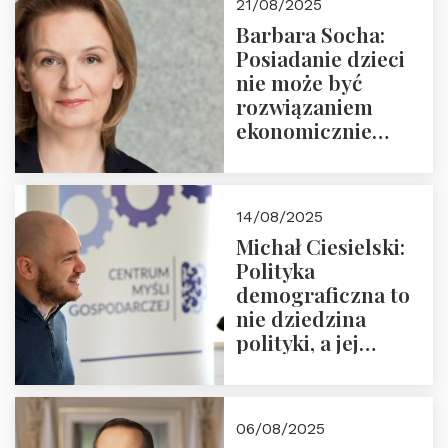
21/08/2025
Nowego
Barbara Socha:
Ćwierćwiecza”
Posiadanie dzieci
nie może być
rozwiązaniem
ekonomicznie
nieracjonalnym
14/08/2025
Michał Ciesielski:
Polityka
demograficzna to
nie dziedzina
polityki, a jej
wymiar
06/08/2025