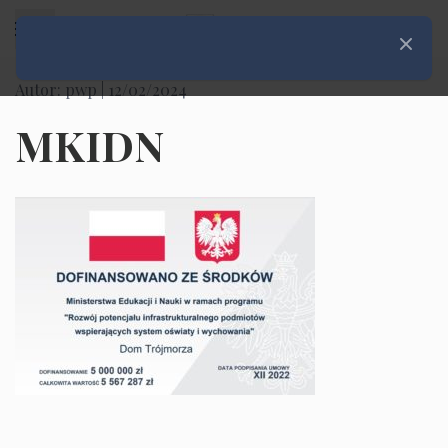
Rozwiń menu
Zamknij
Autor: pwp |
12/02/2024
MKIDN