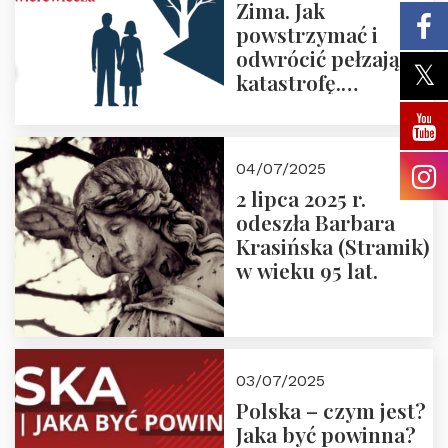
Zima. Jak
powstrzymać i
odwrócić pełzającą
katastrofę.
Zapraszamy na
pierwsze spotkanie
z cyklu “Polska
04/07/2025
Nowego
2 lipca 2025 r.
Ćwierćwiecza”
odeszła Barbara
Krasińska (Stramik)
w wieku 95 lat.
03/07/2025
Polska – czym jest?
Jaka być powinna?