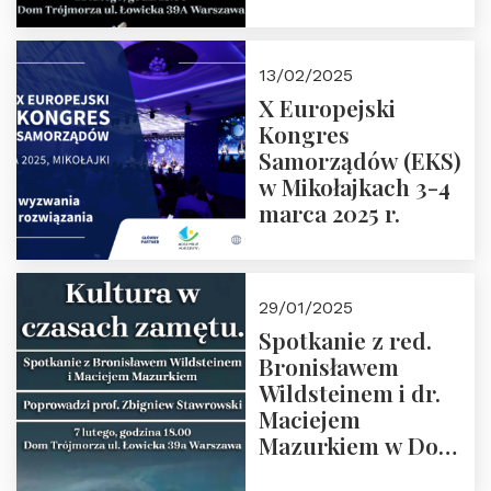
Spotkanie prowadzi
prof. Paweł
Kaczorowski.
13/02/2025
Zapraszamy
X Europejski
Kongres
Samorządów (EKS)
w Mikołajkach 3-4
marca 2025 r.
29/01/2025
Spotkanie z red.
Bronisławem
Wildsteinem i dr.
Maciejem
Mazurkiem w Domu
Trójmorza – 7