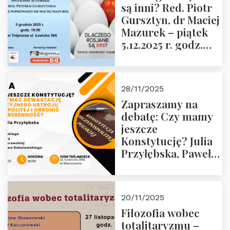
są inni? Red. Piotr
Wyklętych i
Gursztyn, dr Maciej
Więźniów
Mazurek – piątek
Politycznych PRL o
5.12.2025 r. godz.
godz. 16:00 – 19
18:00 Dom
grudnia 2025 r.
Trójmorza.
28/11/2025
Zapraszamy na
debatę: Czy mamy
jeszcze
Konstytucję? Julia
Przyłębska, Paweł
Jabłoński, Oskar
Kida, Magdalena
Murawska,
20/11/2025
Przemysław
Filozofia wobec
Sobolewski – 4
totalitaryzmu –
grudnia 2025 r.