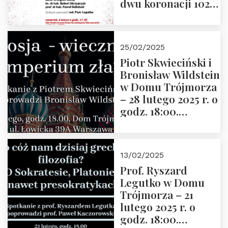
dwu koronacji 1025-
2025” autorstwa
Grzegorza
Górnego, 6 marca
25/02/2025
2025 r. godz. 17:30,
Piotr Skwieciński i
DAW ul. Miodowa
Bronisław Wildstein
17/19
w Domu Trójmorza
– 28 lutego 2025 r. o
godz. 18:00.
Zapraszamy!
13/02/2025
Prof. Ryszard
Legutko w Domu
Trójmorza – 21
lutego 2025 r. o
godz. 18:00.