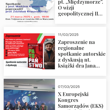
pt. „Międzymorze”.
O wizji
geopolitycznej II
Rzeczypospolitej –
21.03.2025 r. o godz.
18:00 – prof. Kornat
11/03/2025
i prof.
Zaproszenie na
Krasnodębski
regionalne
spotkanie autorskie
z dyskusją nt.
książki dra Jana
Śpiewaka
“Patopaństwo”
07/03/2025
X Europejski
Kongres
Samorządów (EKS)