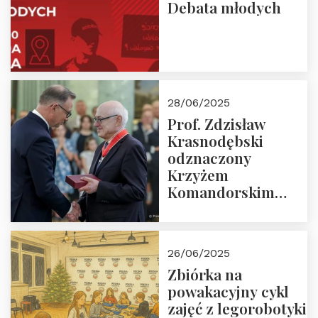
Debata młodych
28/06/2025
Prof. Zdzisław
Krasnodębski
odznaczony
Krzyżem
Komandorskim
Orderu Odrodzenia
Polski
26/06/2025
Zbiórka na
powakacyjny cykl
zajęć z legorobotyki