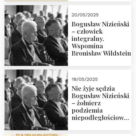
18:00. Zapraszamy!
20/05/2025
Bogusław Nizieński
– człowiek
integralny.
Wspomina
Bronisław Wildstein
18/05/2025
Nie żyje sędzia
Bogusław Nizieński
– żołnierz
podziemia
niepodległościowego
(NOW-AK), Kawaler
Orderu Orła