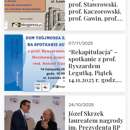
prof. Stawrowski,
godz. 18:00.
prof. Kaczorowski,
prof. Gawin, prof.
Krasnodębski –
czwartek 27.11.2025
r. godz. 18:00
07/11/2025
“Rekapitulacja” –
spotkanie z prof.
Ryszardem
Legutką. Piątek
14.11.2025 r. godz.
18:00 w Domu
Trójmorza.
Zapraszamy!
24/10/2025
Józef Skrzek
laureatem nagrody
im. Prezydenta RP