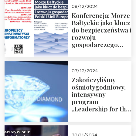
Moroz
08/12/2024
Konferencja: Morze
Bałtyckie jako klucz
do bezpieczeństwa i
rozwoju
gospodarczego
Polski i Unii
Europejskiej –
13.12.2024 r.
07/12/2024
ZAPRASZAMY
Zakończyliśmy
ośmiotygodniowy,
intensywny
program
„Leadership for the
Future” 18.10.2024 r.
– 07.12.2024 r.
30/11/2024