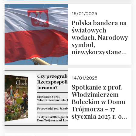
lutego 2025 r. o
godz. 18:00.
15/01/2025
Prowadzi prof.
Polska bandera na
Zbigniew
światowych
Stawrowski
wodach. Narodowy
symbol,
niewykorzystane
możliwości i
wyzwania
przyszłości
14/01/2025
Spotkanie z prof.
Włodzimierzem
Boleckim w Domu
Trójmorza – 17
stycznia 2025 r. o
godz. 18:00.
Prowadzi red. Jakub