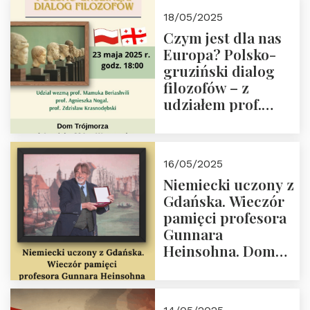
Białego, działacz
18/05/2025
społeczny, członek
Czym jest dla nas
Kapituły Nagrody
Europa? Polsko-
im. Prezydenta
gruziński dialog
Lecha
filozofów – z
Kaczyńskiego.
udziałem prof.
Wielki autorytet.
Mamuki
Beriashvili’ego, prof.
Agnieszki Nogal.
16/05/2025
Dom Trójmorza 23
Niemiecki uczony z
maja 2025 r. godz.
Gdańska. Wieczór
18:00.
pamięci profesora
Gunnara
Heinsohna. Dom
Trójmorza 16 maja
2025 r. godz. 18:00.
Zapraszamy!