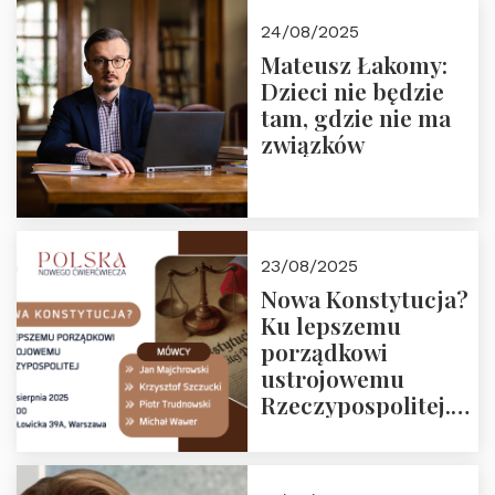
24/08/2025
Mateusz Łakomy:
Dzieci nie będzie
tam, gdzie nie ma
związków
23/08/2025
Nowa Konstytucja?
Ku lepszemu
porządkowi
ustrojowemu
Rzeczypospolitej.
Zapraszamy na
drugie spotkanie z
cyklu “Polska