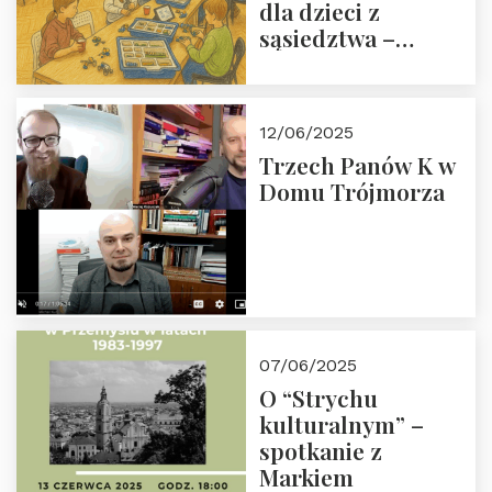
dla dzieci z
sąsiedztwa –
wesprzyj
społeczno-
edukacyjną misję
12/06/2025
Fundacji
Trzech Panów K w
Domu Trójmorza
07/06/2025
O “Strychu
kulturalnym” –
spotkanie z
Markiem