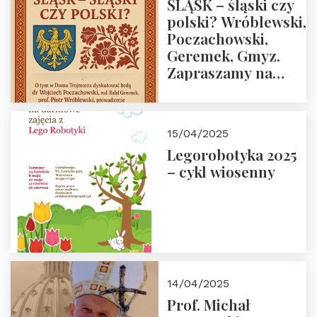
ŚLĄSK – śląski czy
polski? Wróblewski,
Poczachowski,
Geremek, Gmyz.
Zapraszamy na
spotkanie 9 maja
2025 r. o godz. 18:00
do Domu
15/04/2025
Trójmorza.
Legorobotyka 2025
– cykl wiosenny
14/04/2025
Prof. Michał