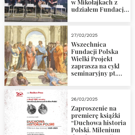
w Mikołajkach z
udziałem Fundacji
Polska Wielki
Projekt – 2025 r.
27/02/2025
Wszechnica
Fundacji Polska
Wielki Projekt
zaprasza na cykl
seminaryjny pt.
“Zapomniane
arcydzieła filozofii
europejskiej”
26/02/2025
Zaproszenie na
premierę książki
“Duchowa historia
Polski. Milenium