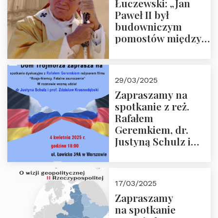
Łuczewski: „Jan
Paweł II był
budowniczym
pomostów między
sprzecznościami”
29/03/2025
Zapraszamy na
spotkanie z reż.
Rafałem
Geremkiem, dr.
Justyną Schulz i
prof. Zdzisławem
Krasnodębskim – 4
kwietnia 2025 r. –
17/03/2025
“Rosja-Niemcy…”
Zapraszamy
na spotkanie