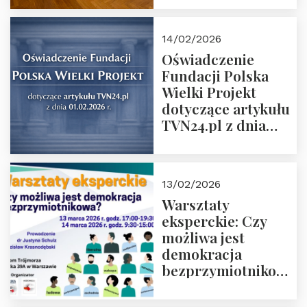
14/02/2026
Oświadczenie
Fundacji Polska
Wielki Projekt
dotyczące artykułu
TVN24.pl z dnia
01.02.2026 r.
13/02/2026
Warsztaty
eksperckie: Czy
możliwa jest
demokracja
bezprzymiotnikowa?
13-14 marca 2026 r.
w Domu Trójmorza.