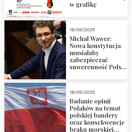
w grafikę
18/09/2025
Michał Wawer:
Nowa konstytucja
musiałaby
zabezpieczać
suwerenność Polski
i stanowić wyraz
jedności narodowej
18/09/2025
Badanie opinii
Polaków na temat
polskiej bandery
oraz konsekwencje
braku morskiej