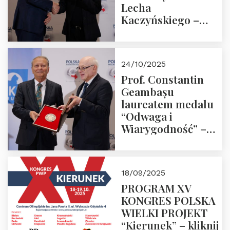
Lecha
Kaczyńskiego –
Laudacja
24/10/2025
Prof. Constantin
Geambașu
laureatem medalu
“Odwaga i
Wiarygodność” –
Laudacja
18/09/2025
PROGRAM XV
KONGRES POLSKA
WIELKI PROJEKT
“Kierunek” – kliknij