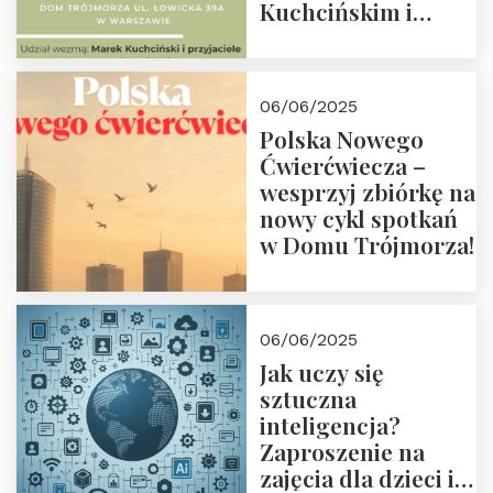
Kuchcińskim i
przyjaciółmi.
Zapraszamy 13
czerwca 2025 r. o
06/06/2025
18:00
Polska Nowego
Ćwierćwiecza –
wesprzyj zbiórkę na
nowy cykl spotkań
w Domu Trójmorza!
06/06/2025
Jak uczy się
sztuczna
inteligencja?
Zaproszenie na
zajęcia dla dzieci i