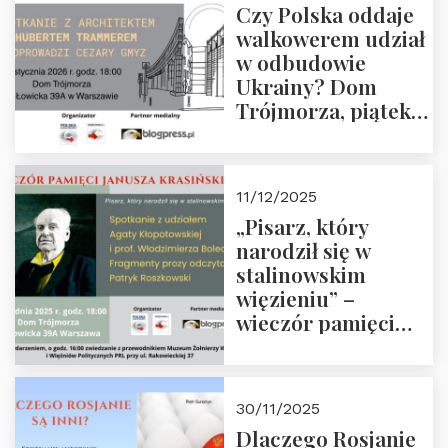
Czy Polska oddaje
Zapraszamy!
walkowerem udział
w odbudowie
Ukrainy? Dom
Trójmorza, piątek
16 stycznia 2026 r.,
godz. 18:00.
Zapraszamy!
11/12/2025
„Pisarz, który
narodził się w
stalinowskim
więzieniu” –
wieczór pamięci
Janusza
Krasińskiego o
godz. 18:00 oraz
30/11/2025
zwiedzanie
Dlaczego Rosjanie
Muzeum Żołnierzy