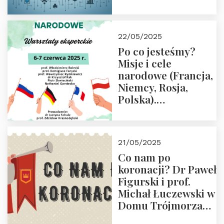
rodziców
22/05/2025
Po co jesteśmy?
Misje i cele
narodowe (Francja,
Niemcy, Rosja,
Polska).
Dwudniowe
eksperckie
warsztaty.
21/05/2025
Zapraszamy do
Co nam po
zapisów.
koronacji? Dr Paweł
Figurski i prof.
Michał Łuczewski w
Domu Trójmorza
30.05.2025 r. godz.