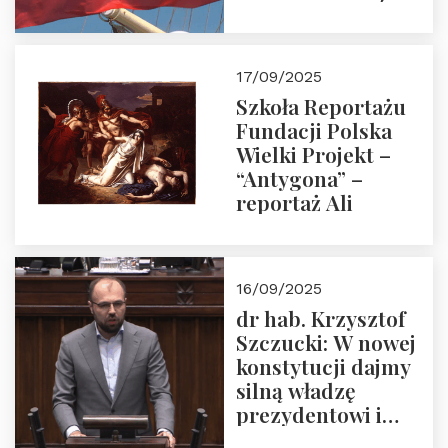
floty handlowej pod
narodową banderą
17/09/2025
Szkoła Reportażu
Fundacji Polska
Wielki Projekt –
“Antygona” –
reportaż Ali
16/09/2025
dr hab. Krzysztof
Szczucki: W nowej
konstytucji dajmy
silną władzę
prezydentowi i
pożegnajmy