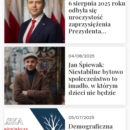
6 sierpnia 2025 roku
odbyła się
uroczystość
zaprzysiężenia
Prezydenta
Rzeczypospolitej
Polskiej Pana
Karola
04/08/2025
Nawrockiego
Jan Śpiewak:
Niestabilne bytowo
społeczeństwo to
imadło, w którym
dzieci nie będzie
05/07/2025
Demograficzna