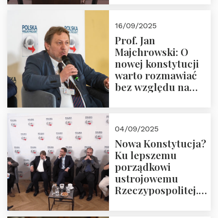
dziedzictwo
Okrągłego Stołu
16/09/2025
Prof. Jan
Majchrowski: O
nowej konstytucji
warto rozmawiać
bez względu na
rezultat
04/09/2025
Nowa Konstytucja?
Ku lepszemu
porządkowi
ustrojowemu
Rzeczypospolitej.
Zapraszamy do
obejrzenia nagrania