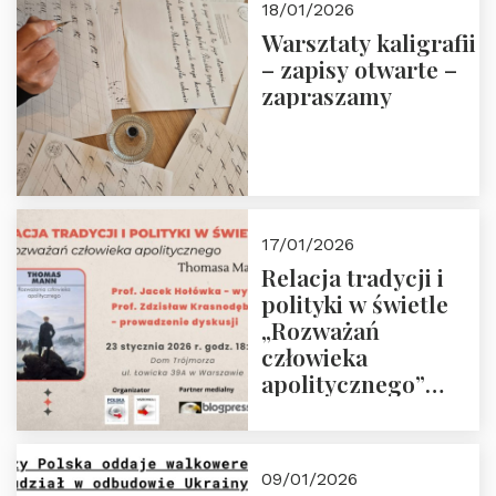
18/01/2026
Warsztaty kaligrafii
– zapisy otwarte –
zapraszamy
17/01/2026
Relacja tradycji i
polityki w świetle
„Rozważań
człowieka
apolitycznego”
Manna. Dom
Trójmorza, piątek
23 stycznia 2026 r.,
09/01/2026
godz. 18:00.