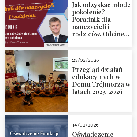
Jak odzyskać młode
pokolenie?
Poradnik dla
nauczycieli i
rodziców. Odcinek
6. Tranzycja
płciowa jako rytuał
przejścia.
23/02/2026
Rozmawiają red.
Przegląd działań
Grzegorz Górny i
edukacyjnych w
prof. Michał
Domu Trójmorza w
Łuczewski
latach 2023-2026
14/02/2026
Oświadczenie