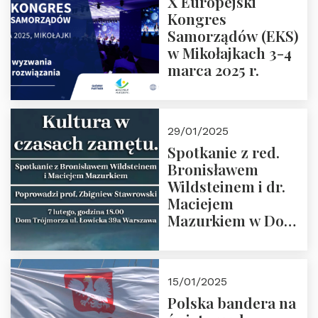
X Europejski
Kongres
Samorządów (EKS)
w Mikołajkach 3-4
marca 2025 r.
29/01/2025
Spotkanie z red.
Bronisławem
Wildsteinem i dr.
Maciejem
Mazurkiem w Domu
Trójmorza – 7
lutego 2025 r. o
godz. 18:00.
15/01/2025
Prowadzi prof.
Polska bandera na
Zbigniew