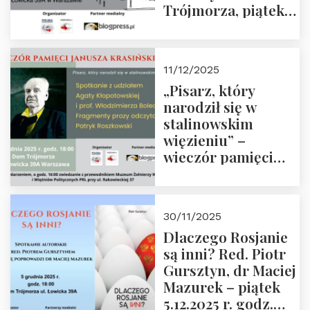
Trójmorza, piątek
16 stycznia 2026 r.,
godz. 18:00.
Zapraszamy!
11/12/2025
„Pisarz, który
narodził się w
stalinowskim
więzieniu” –
wieczór pamięci
Janusza
Krasińskiego o
godz. 18:00 oraz
30/11/2025
zwiedzanie
Dlaczego Rosjanie
Muzeum Żołnierzy
są inni? Red. Piotr
Wyklętych i
Gursztyn, dr Maciej
Więźniów
Mazurek – piątek
Politycznych PRL o
5.12.2025 r. godz.
godz. 16:00 – 19