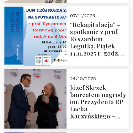
czwartek 27.11.2025
r. godz. 18:00
07/11/2025
“Rekapitulacja” –
spotkanie z prof.
Ryszardem
Legutką. Piątek
14.11.2025 r. godz.
18:00 w Domu
Trójmorza.
Zapraszamy!
24/10/2025
Józef Skrzek
laureatem nagrody
im. Prezydenta RP
Lecha
Kaczyńskiego –
Laudacja