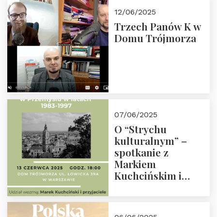
edukacyjną misję
12/06/2025
Fundacji
Trzech Panów K w
Domu Trójmorza
07/06/2025
O “Strychu
kulturalnym” –
spotkanie z
Markiem
Kuchcińskim i
przyjaciółmi.
Zapraszamy 13
czerwca 2025 r. o