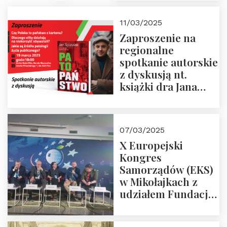
21.03.2025 r. o godz.
18:00 – prof. Kornat
11/03/2025
i prof.
Zaproszenie na
Krasnodębski
regionalne
spotkanie autorskie
z dyskusją nt.
książki dra Jana
Śpiewaka
“Patopaństwo”
07/03/2025
X Europejski
Kongres
Samorządów (EKS)
w Mikołajkach z
udziałem Fundacji
Polska Wielki
Projekt – 2025 r.