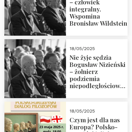
– człowiek
integralny.
Wspomina
Bronisław Wildstein
18/05/2025
Nie żyje sędzia
Bogusław Nizieński
– żołnierz
podziemia
niepodległościowego
(NOW-AK), Kawaler
Orderu Orła
Białego, działacz
18/05/2025
społeczny, członek
Czym jest dla nas
Kapituły Nagrody
Europa? Polsko-
im. Prezydenta