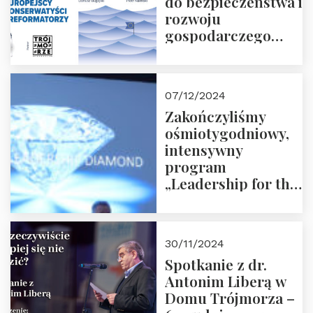
do bezpieczeństwa i
rozwoju
gospodarczego
Polski i Unii
Europejskiej –
13.12.2024 r.
07/12/2024
ZAPRASZAMY
Zakończyliśmy
ośmiotygodniowy,
intensywny
program
„Leadership for the
Future” 18.10.2024 r.
– 07.12.2024 r.
30/11/2024
Spotkanie z dr.
Antonim Liberą w
Domu Trójmorza –