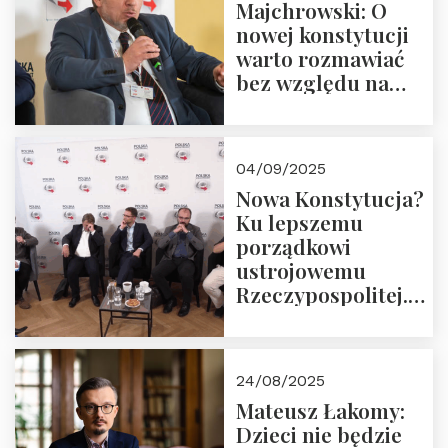
Majchrowski: O
nowej konstytucji
warto rozmawiać
bez względu na
rezultat
04/09/2025
Nowa Konstytucja?
Ku lepszemu
porządkowi
ustrojowemu
Rzeczypospolitej.
Zapraszamy do
obejrzenia nagrania
24/08/2025
Mateusz Łakomy:
Dzieci nie będzie