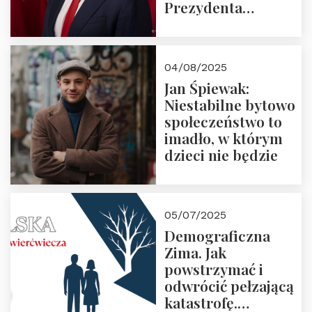
Prezydenta
Rzeczypospolitej
Polskiej Pana
Karola
04/08/2025
Nawrockiego
Jan Śpiewak:
Niestabilne bytowo
społeczeństwo to
imadło, w którym
dzieci nie będzie
05/07/2025
Demograficzna
Zima. Jak
powstrzymać i
odwrócić pełzającą
katastrofę.