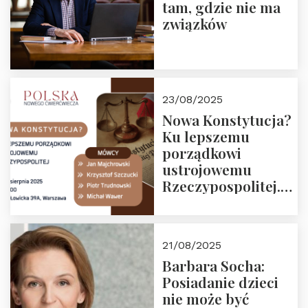
tam, gdzie nie ma
związków
23/08/2025
Nowa Konstytucja?
Ku lepszemu
porządkowi
ustrojowemu
Rzeczypospolitej.
Zapraszamy na
drugie spotkanie z
cyklu “Polska
21/08/2025
Nowego
Barbara Socha:
Ćwierćwiecza”
Posiadanie dzieci
nie może być