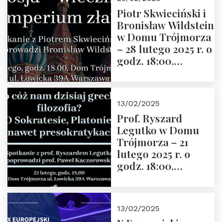
2025 r. godz. 17:30,
Piotr Skwieciński i
DAW ul. Miodowa
Bronisław Wildstein
17/19
w Domu Trójmorza
– 28 lutego 2025 r. o
godz. 18:00.
Zapraszamy!
13/02/2025
Prof. Ryszard
Legutko w Domu
Trójmorza – 21
lutego 2025 r. o
godz. 18:00.
Spotkanie prowadzi
prof. Paweł
Kaczorowski.
13/02/2025
Zapraszamy