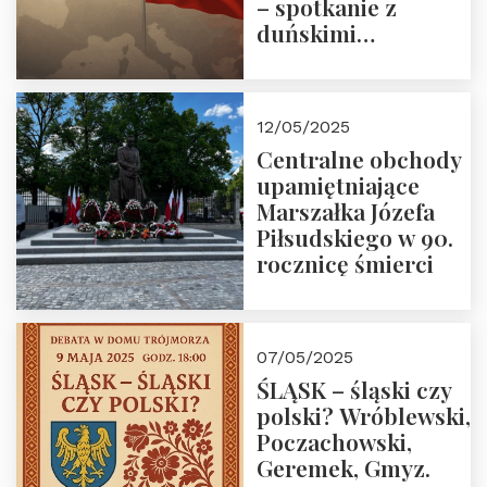
– spotkanie z
duńskimi
konserwatystami
młodego pokolenia
w Domu Trójmorza
12/05/2025
Centralne obchody
upamiętniające
Marszałka Józefa
Piłsudskiego w 90.
rocznicę śmierci
07/05/2025
ŚLĄSK – śląski czy
polski? Wróblewski,
Poczachowski,
Geremek, Gmyz.