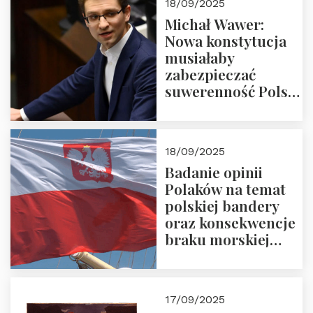
18/09/2025
Michał Wawer:
Nowa konstytucja
musiałaby
zabezpieczać
suwerenność Polski
i stanowić wyraz
jedności narodowej
18/09/2025
Badanie opinii
Polaków na temat
polskiej bandery
oraz konsekwencje
braku morskiej
floty handlowej pod
narodową banderą
17/09/2025