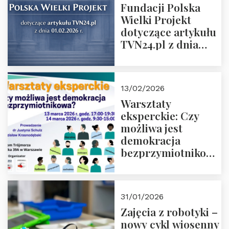
Fundacji Polska
Wielki Projekt
dotyczące artykułu
TVN24.pl z dnia
01.02.2026 r.
13/02/2026
Warsztaty
eksperckie: Czy
możliwa jest
demokracja
bezprzymiotnikowa?
13-14 marca 2026 r.
w Domu Trójmorza.
Zapisz się!
31/01/2026
Zajęcia z robotyki –
nowy cykl wiosenny