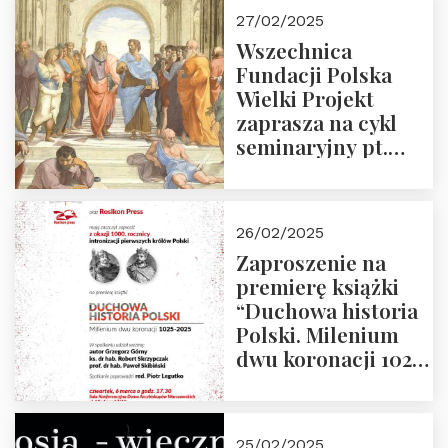
27/02/2025
Wszechnica
Fundacji Polska
Wielki Projekt
zaprasza na cykl
seminaryjny pt.
“Zapomniane
arcydzieła filozofii
europejskiej”
26/02/2025
Zaproszenie na
premierę książki
“Duchowa historia
Polski. Milenium
dwu koronacji 1025-
2025” autorstwa
Grzegorza
Górnego, 6 marca
25/02/2025