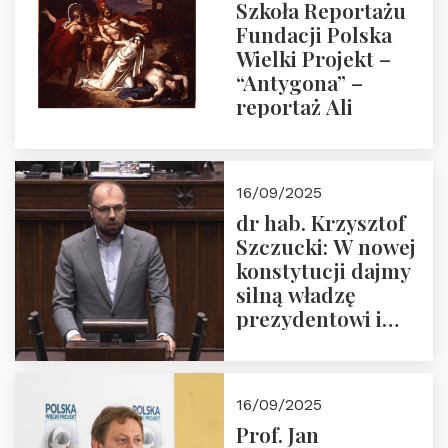
Szkoła Reportażu
Fundacji Polska
Wielki Projekt –
“Antygona” –
reportaż Ali
16/09/2025
dr hab. Krzysztof
Szczucki: W nowej
konstytucji dajmy
silną władzę
prezydentowi i
pożegnajmy
dziedzictwo
Okrągłego Stołu
16/09/2025
Prof. Jan