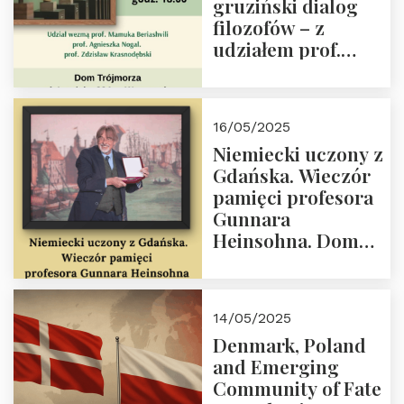
gruziński dialog
Lecha
filozofów – z
Kaczyńskiego.
udziałem prof.
Wielki autorytet.
Mamuki
Beriashvili’ego, prof.
Agnieszki Nogal.
16/05/2025
Dom Trójmorza 23
Niemiecki uczony z
maja 2025 r. godz.
Gdańska. Wieczór
18:00.
pamięci profesora
Gunnara
Heinsohna. Dom
Trójmorza 16 maja
2025 r. godz. 18:00.
Zapraszamy!
14/05/2025
Denmark, Poland
and Emerging
Community of Fate