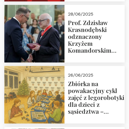
28/06/2025
Prof. Zdzisław
Krasnodębski
odznaczony
Krzyżem
Komandorskim
Orderu Odrodzenia
Polski
26/06/2025
Zbiórka na
powakacyjny cykl
zajęć z legorobotyki
dla dzieci z
sąsiedztwa –
wesprzyj
społeczno-