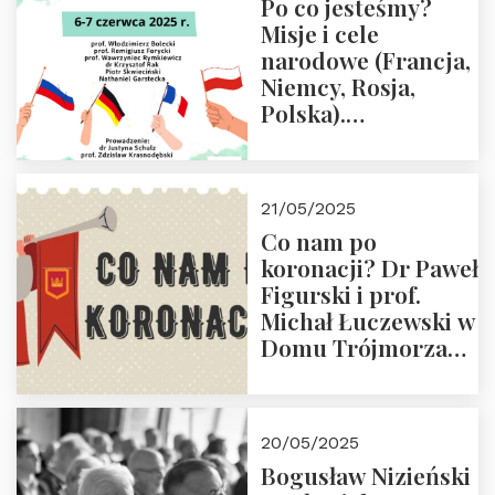
Po co jesteśmy?
Misje i cele
narodowe (Francja,
Niemcy, Rosja,
Polska).
Dwudniowe
eksperckie
warsztaty.
21/05/2025
Zapraszamy do
Co nam po
zapisów.
koronacji? Dr Paweł
Figurski i prof.
Michał Łuczewski w
Domu Trójmorza
30.05.2025 r. godz.
18:00. Zapraszamy!
20/05/2025
Bogusław Nizieński