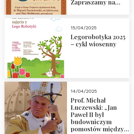
Zapraszamy na
spotkanie 9 maja
2025 r. o godz. 18:00
do Domu
15/04/2025
Trójmorza.
Legorobotyka 2025
– cykl wiosenny
14/04/2025
Prof. Michał
Łuczewski: „Jan
Paweł II był
budowniczym
pomostów między