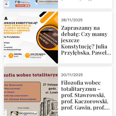
18:00 Dom
grudnia 2025 r.
Trójmorza.
28/11/2025
Zapraszamy na
debatę: Czy mamy
jeszcze
Konstytucję? Julia
Przyłębska, Paweł
Jabłoński, Oskar
Kida, Magdalena
Murawska,
20/11/2025
Przemysław
Filozofia wobec
Sobolewski – 4
totalitaryzmu –
grudnia 2025 r.
prof. Stawrowski,
godz. 18:00.
prof. Kaczorowski,
prof. Gawin, prof.
Krasnodębski –