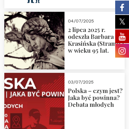
Zapraszamy na
pierwsze spotkanie
z cyklu “Polska
04/07/2025
Nowego
2 lipca 2025 r.
Ćwierćwiecza”
odeszła Barbara
Krasińska (Stramik)
w wieku 95 lat.
03/07/2025
Polska – czym jest?
Jaka być powinna?
Debata młodych