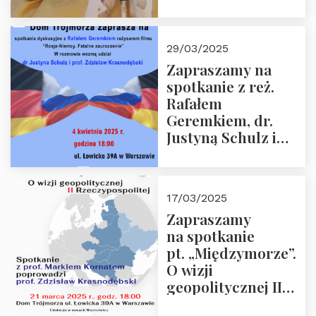
sprzecznościami”
29/03/2025
Zapraszamy na
spotkanie z reż.
Rafałem
Geremkiem, dr.
Justyną Schulz i
prof. Zdzisławem
Krasnodębskim – 4
kwietnia 2025 r. –
17/03/2025
“Rosja-Niemcy…”
Zapraszamy
na spotkanie
pt. „Międzymorze”.
O wizji
geopolitycznej II
Rzeczypospolitej –