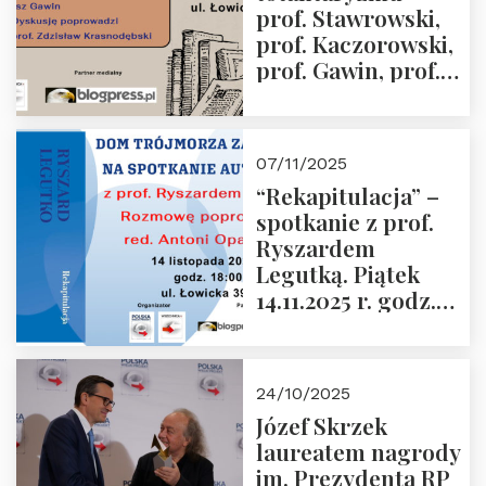
prof. Stawrowski,
godz. 18:00.
prof. Kaczorowski,
prof. Gawin, prof.
Krasnodębski –
czwartek 27.11.2025
r. godz. 18:00
07/11/2025
“Rekapitulacja” –
spotkanie z prof.
Ryszardem
Legutką. Piątek
14.11.2025 r. godz.
18:00 w Domu
Trójmorza.
Zapraszamy!
24/10/2025
Józef Skrzek
laureatem nagrody
im. Prezydenta RP