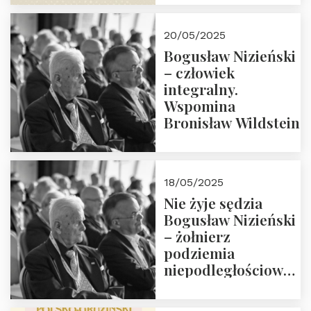
18:00. Zapraszamy!
20/05/2025
Bogusław Nizieński
– człowiek
integralny.
Wspomina
Bronisław Wildstein
18/05/2025
Nie żyje sędzia
Bogusław Nizieński
– żołnierz
podziemia
niepodległościowego
(NOW-AK), Kawaler
Orderu Orła