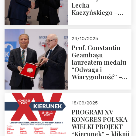
Lecha
Kaczyńskiego –
Laudacja
24/10/2025
Prof. Constantin
Geambașu
laureatem medalu
“Odwaga i
Wiarygodność” –
Laudacja
18/09/2025
PROGRAM XV
KONGRES POLSKA
WIELKI PROJEKT
“Kierunek” – kliknij