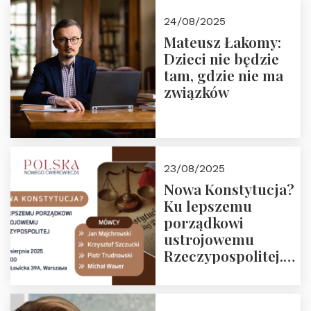
24/08/2025
Mateusz Łakomy:
Dzieci nie będzie
tam, gdzie nie ma
związków
23/08/2025
Nowa Konstytucja?
Ku lepszemu
porządkowi
ustrojowemu
Rzeczypospolitej.
Zapraszamy na
drugie spotkanie z
cyklu “Polska