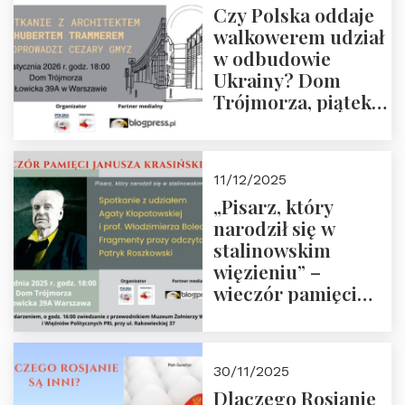
Czy Polska oddaje
Zapraszamy!
walkowerem udział
w odbudowie
Ukrainy? Dom
Trójmorza, piątek
16 stycznia 2026 r.,
godz. 18:00.
Zapraszamy!
11/12/2025
„Pisarz, który
narodził się w
stalinowskim
więzieniu” –
wieczór pamięci
Janusza
Krasińskiego o
godz. 18:00 oraz
30/11/2025
zwiedzanie
Dlaczego Rosjanie
Muzeum Żołnierzy