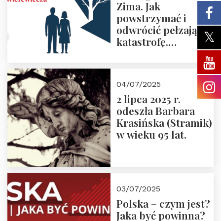
Zima. Jak
powstrzymać i
odwrócić pełzającą
katastrofę.
Zapraszamy na
pierwsze spotkanie
z cyklu “Polska
04/07/2025
Nowego
2 lipca 2025 r.
Ćwierćwiecza”
odeszła Barbara
Krasińska (Stramik)
w wieku 95 lat.
03/07/2025
Polska – czym jest?
Jaka być powinna?