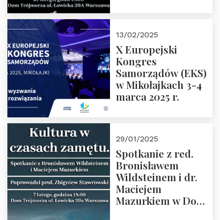
Spotkanie prowadzi
prof. Paweł
Kaczorowski.
13/02/2025
Zapraszamy
X Europejski
Kongres
Samorządów (EKS)
w Mikołajkach 3-4
marca 2025 r.
29/01/2025
Spotkanie z red.
Bronisławem
Wildsteinem i dr.
Maciejem
Mazurkiem w Domu
Trójmorza – 7