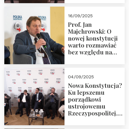
dziedzictwo
Okrągłego Stołu
16/09/2025
Prof. Jan
Majchrowski: O
nowej konstytucji
warto rozmawiać
bez względu na
rezultat
04/09/2025
Nowa Konstytucja?
Ku lepszemu
porządkowi
ustrojowemu
Rzeczypospolitej.
Zapraszamy do
obejrzenia nagrania