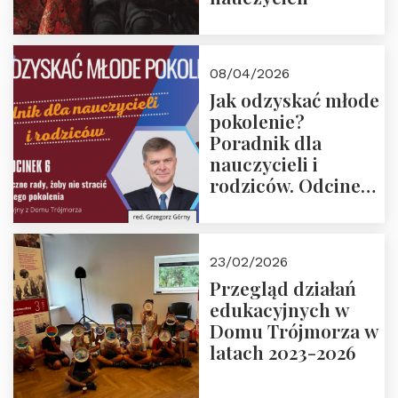
08/04/2026
Jak odzyskać młode
pokolenie?
Poradnik dla
nauczycieli i
rodziców. Odcinek
6. Tranzycja
płciowa jako rytuał
przejścia.
23/02/2026
Rozmawiają red.
Przegląd działań
Grzegorz Górny i
edukacyjnych w
prof. Michał
Domu Trójmorza w
Łuczewski
latach 2023-2026