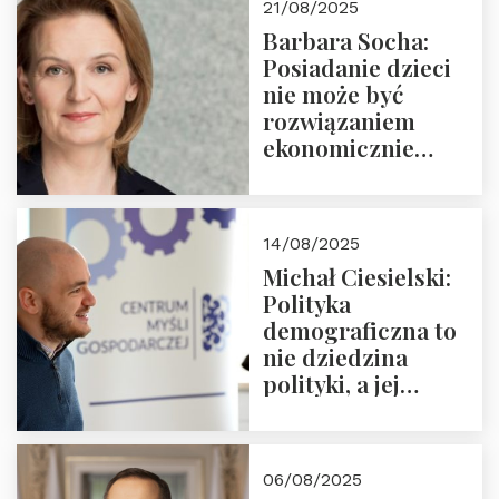
21/08/2025
Nowego
Barbara Socha:
Ćwierćwiecza”
Posiadanie dzieci
nie może być
rozwiązaniem
ekonomicznie
nieracjonalnym
14/08/2025
Michał Ciesielski:
Polityka
demograficzna to
nie dziedzina
polityki, a jej
wymiar
06/08/2025