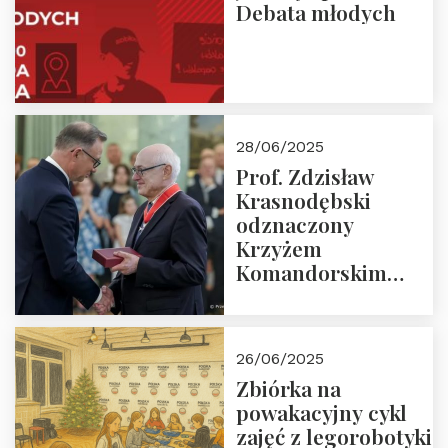
Debata młodych
28/06/2025
Prof. Zdzisław
Krasnodębski
odznaczony
Krzyżem
Komandorskim
Orderu Odrodzenia
Polski
26/06/2025
Zbiórka na
powakacyjny cykl
zajęć z legorobotyki