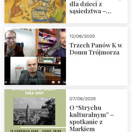
dla dzieci z
sąsiedztwa –
wesprzyj
społeczno-
edukacyjną misję
12/06/2025
Fundacji
Trzech Panów K w
Domu Trójmorza
07/06/2025
O “Strychu
kulturalnym” –
spotkanie z
Markiem