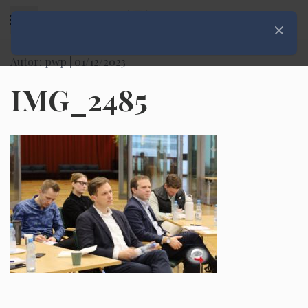
Rozwiń menu
Zamknij
Autor: pwp |
01/12/2023
IMG_2485