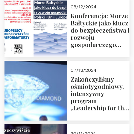
Moroz
08/12/2024
Konferencja: Morze
Bałtyckie jako klucz
do bezpieczeństwa i
rozwoju
gospodarczego
Polski i Unii
Europejskiej –
13.12.2024 r.
07/12/2024
ZAPRASZAMY
Zakończyliśmy
ośmiotygodniowy,
intensywny
program
„Leadership for the
Future” 18.10.2024 r.
– 07.12.2024 r.
30/11/2024