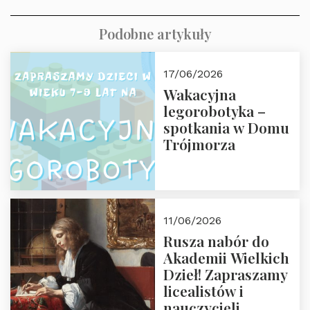
Podobne artykuły
17/06/2026
Wakacyjna
legorobotyka –
spotkania w Domu
Trójmorza
11/06/2026
Rusza nabór do
Akademii Wielkich
Dzieł! Zapraszamy
licealistów i
nauczycieli