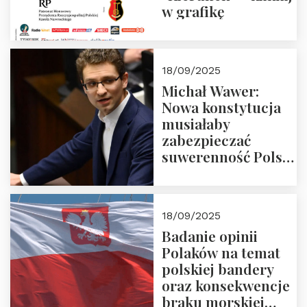
w grafikę
18/09/2025
Michał Wawer:
Nowa konstytucja
musiałaby
zabezpieczać
suwerenność Polski
i stanowić wyraz
jedności narodowej
18/09/2025
Badanie opinii
Polaków na temat
polskiej bandery
oraz konsekwencje
braku morskiej