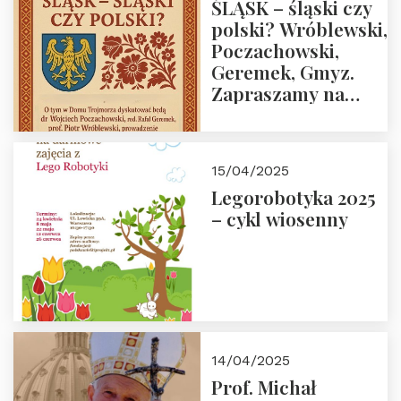
ŚLĄSK – śląski czy
polski? Wróblewski,
Poczachowski,
Geremek, Gmyz.
Zapraszamy na
spotkanie 9 maja
2025 r. o godz. 18:00
do Domu
15/04/2025
Trójmorza.
Legorobotyka 2025
– cykl wiosenny
14/04/2025
Prof. Michał