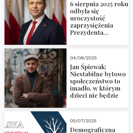
6 sierpnia 2025 roku
odbyła się
uroczystość
zaprzysiężenia
Prezydenta
Rzeczypospolitej
Polskiej Pana
Karola
04/08/2025
Nawrockiego
Jan Śpiewak:
Niestabilne bytowo
społeczeństwo to
imadło, w którym
dzieci nie będzie
05/07/2025
Demograficzna