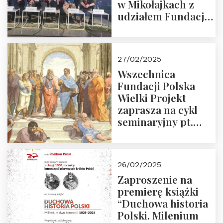
w Mikołajkach z
udziałem Fundacji
Polska Wielki
Projekt – 2025 r.
27/02/2025
Wszechnica
Fundacji Polska
Wielki Projekt
zaprasza na cykl
seminaryjny pt.
“Zapomniane
arcydzieła filozofii
europejskiej”
26/02/2025
Zaproszenie na
premierę książki
“Duchowa historia
Polski. Milenium