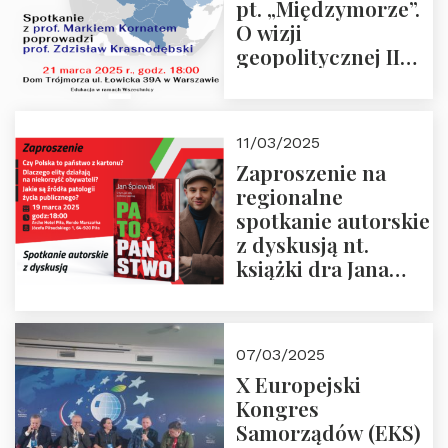
pt. „Międzymorze”.
O wizji
geopolitycznej II
Rzeczypospolitej –
21.03.2025 r. o godz.
18:00 – prof. Kornat
11/03/2025
i prof.
Zaproszenie na
Krasnodębski
regionalne
spotkanie autorskie
z dyskusją nt.
książki dra Jana
Śpiewaka
“Patopaństwo”
07/03/2025
X Europejski
Kongres
Samorządów (EKS)