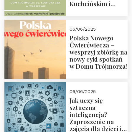
Kuchcińskim i
przyjaciółmi.
Zapraszamy 13
czerwca 2025 r. o
06/06/2025
18:00
Polska Nowego
Ćwierćwiecza –
wesprzyj zbiórkę na
nowy cykl spotkań
w Domu Trójmorza!
06/06/2025
Jak uczy się
sztuczna
inteligencja?
Zaproszenie na
zajęcia dla dzieci i