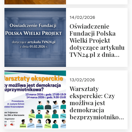
14/02/2026
Oświadczenie
Fundacji Polska
Wielki Projekt
dotyczące artykułu
TVN24.pl z dnia
01.02.2026 r.
13/02/2026
Warsztaty
eksperckie: Czy
możliwa jest
demokracja
bezprzymiotnikowa?
13-14 marca 2026 r.
w Domu Trójmorza.