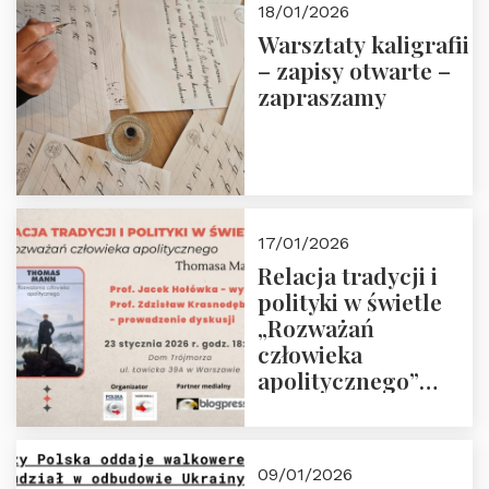
18/01/2026
Warsztaty kaligrafii
– zapisy otwarte –
zapraszamy
17/01/2026
Relacja tradycji i
polityki w świetle
„Rozważań
człowieka
apolitycznego”
Manna. Dom
Trójmorza, piątek
23 stycznia 2026 r.,
09/01/2026
godz. 18:00.