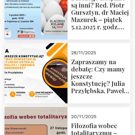
są inni? Red. Piotr
Wyklętych i
Gursztyn, dr Maciej
Więźniów
Mazurek – piątek
Politycznych PRL o
5.12.2025 r. godz.
godz. 16:00 – 19
18:00 Dom
grudnia 2025 r.
Trójmorza.
28/11/2025
Zapraszamy na
debatę: Czy mamy
jeszcze
Konstytucję? Julia
Przyłębska, Paweł
Jabłoński, Oskar
Kida, Magdalena
Murawska,
20/11/2025
Przemysław
Filozofia wobec
Sobolewski – 4
totalitaryzmu –
grudnia 2025 r.