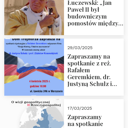
Łuczewski: „Jan
Paweł II był
budowniczym
pomostów między
sprzecznościami”
29/03/2025
Zapraszamy na
spotkanie z reż.
Rafałem
Geremkiem, dr.
Justyną Schulz i
prof. Zdzisławem
Krasnodębskim – 4
kwietnia 2025 r. –
17/03/2025
“Rosja-Niemcy…”
Zapraszamy
na spotkanie