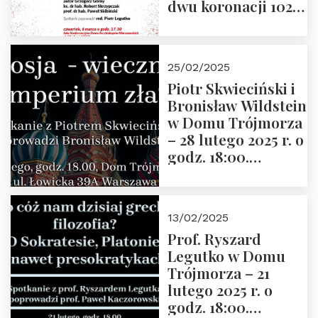
dwu koronacji 1025-
2025” autorstwa
Grzegorza
Górnego, 6 marca
25/02/2025
2025 r. godz. 17:30,
Piotr Skwieciński i
DAW ul. Miodowa
Bronisław Wildstein
17/19
w Domu Trójmorza
– 28 lutego 2025 r. o
godz. 18:00.
Zapraszamy!
13/02/2025
Prof. Ryszard
Legutko w Domu
Trójmorza – 21
lutego 2025 r. o
godz. 18:00.