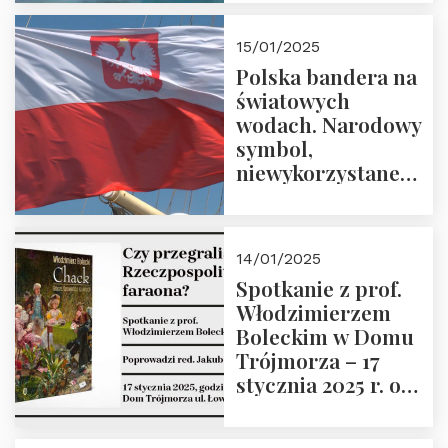
lutego 2025 r. o
godz. 18:00.
15/01/2025
Prowadzi prof.
Polska bandera na
Zbigniew
światowych
Stawrowski
wodach. Narodowy
symbol,
niewykorzystane
możliwości i
wyzwania
przyszłości
14/01/2025
Spotkanie z prof.
Włodzimierzem
Boleckim w Domu
Trójmorza – 17
stycznia 2025 r. o
godz. 18:00.
Prowadzi red. Jakub