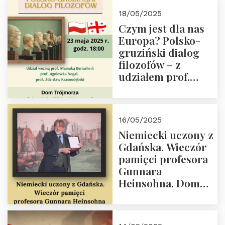
Białego, działacz
18/05/2025
społeczny, członek
Czym jest dla nas
Kapituły Nagrody
Europa? Polsko-
im. Prezydenta
gruziński dialog
Lecha
filozofów – z
Kaczyńskiego.
udziałem prof.
Wielki autorytet.
Mamuki
Beriashvili’ego, prof.
Agnieszki Nogal.
16/05/2025
Dom Trójmorza 23
Niemiecki uczony z
maja 2025 r. godz.
Gdańska. Wieczór
18:00.
pamięci profesora
Gunnara
Heinsohna. Dom
Trójmorza 16 maja
2025 r. godz. 18:00.
Zapraszamy!