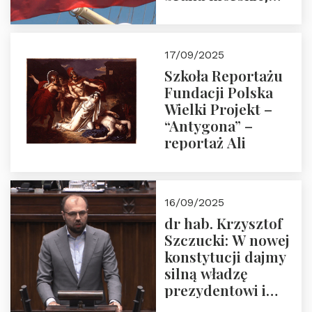
floty handlowej pod
narodową banderą
17/09/2025
Szkoła Reportażu
Fundacji Polska
Wielki Projekt –
“Antygona” –
reportaż Ali
16/09/2025
dr hab. Krzysztof
Szczucki: W nowej
konstytucji dajmy
silną władzę
prezydentowi i
pożegnajmy