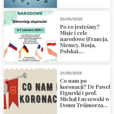
rodziców
22/05/2025
Po co jesteśmy?
Misje i cele
narodowe (Francja,
Niemcy, Rosja,
Polska).
Dwudniowe
eksperckie
warsztaty.
21/05/2025
Zapraszamy do
Co nam po
zapisów.
koronacji? Dr Paweł
Figurski i prof.
Michał Łuczewski w
Domu Trójmorza
30.05.2025 r. godz.