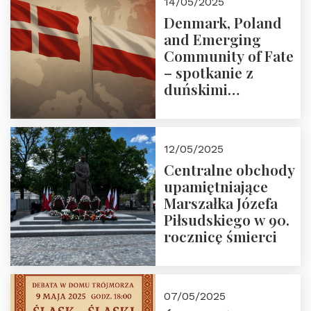
14/05/2025
Denmark, Poland
and Emerging
Community of Fate
– spotkanie z
duńskimi
konserwatystami
młodego pokolenia
w Domu Trójmorza
12/05/2025
Centralne obchody
upamiętniające
Marszałka Józefa
Piłsudskiego w 90.
rocznicę śmierci
07/05/2025