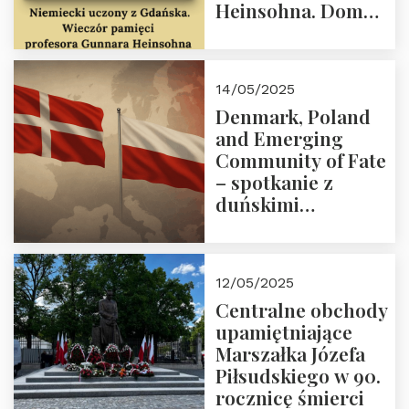
Heinsohna. Dom
Trójmorza 16 maja
2025 r. godz. 18:00.
Zapraszamy!
14/05/2025
Denmark, Poland
and Emerging
Community of Fate
– spotkanie z
duńskimi
konserwatystami
młodego pokolenia
w Domu Trójmorza
12/05/2025
Centralne obchody
upamiętniające
Marszałka Józefa
Piłsudskiego w 90.
rocznicę śmierci