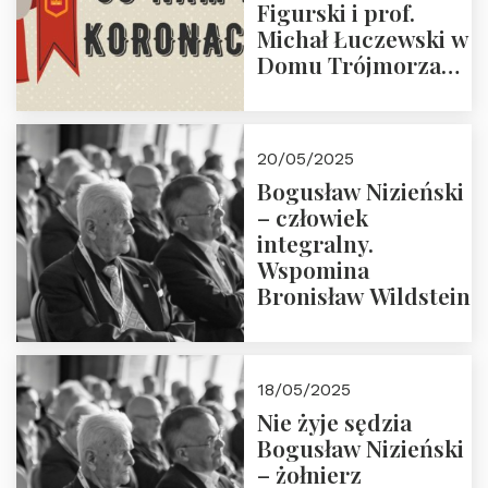
Figurski i prof.
Michał Łuczewski w
Domu Trójmorza
30.05.2025 r. godz.
18:00. Zapraszamy!
20/05/2025
Bogusław Nizieński
– człowiek
integralny.
Wspomina
Bronisław Wildstein
18/05/2025
Nie żyje sędzia
Bogusław Nizieński
– żołnierz