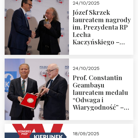
24/10/2025
Józef Skrzek
laureatem nagrody
im. Prezydenta RP
Lecha
Kaczyńskiego –
Laudacja
24/10/2025
Prof. Constantin
Geambașu
laureatem medalu
“Odwaga i
Wiarygodność” –
Laudacja
18/09/2025