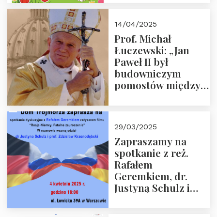
14/04/2025
Prof. Michał
Łuczewski: „Jan
Paweł II był
budowniczym
pomostów między
sprzecznościami”
29/03/2025
Zapraszamy na
spotkanie z reż.
Rafałem
Geremkiem, dr.
Justyną Schulz i
prof. Zdzisławem
Krasnodębskim – 4