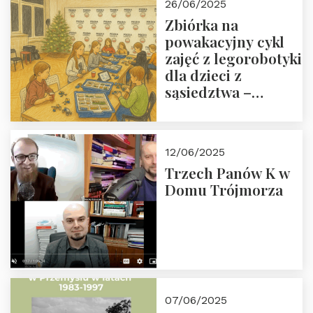
26/06/2025
Zbiórka na
powakacyjny cykl
zajęć z legorobotyki
dla dzieci z
sąsiedztwa –
wesprzyj
społeczno-
edukacyjną misję
12/06/2025
Fundacji
Trzech Panów K w
Domu Trójmorza
07/06/2025