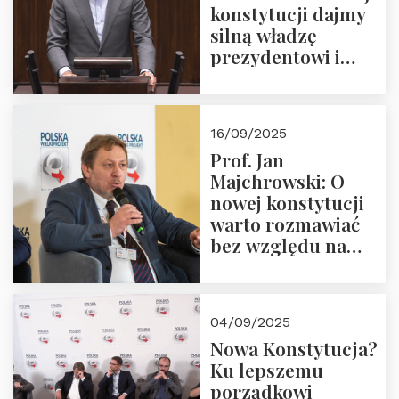
konstytucji dajmy
silną władzę
prezydentowi i
pożegnajmy
dziedzictwo
Okrągłego Stołu
16/09/2025
Prof. Jan
Majchrowski: O
nowej konstytucji
warto rozmawiać
bez względu na
rezultat
04/09/2025
Nowa Konstytucja?
Ku lepszemu
porządkowi