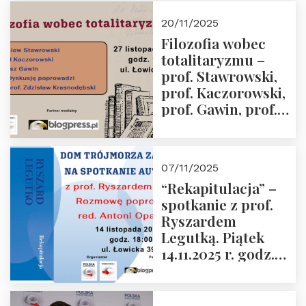
Murawska,
20/11/2025
Przemysław
Filozofia wobec
Sobolewski – 4
totalitaryzmu –
grudnia 2025 r.
prof. Stawrowski,
godz. 18:00.
prof. Kaczorowski,
prof. Gawin, prof.
Krasnodębski –
czwartek 27.11.2025
r. godz. 18:00
07/11/2025
“Rekapitulacja” –
spotkanie z prof.
Ryszardem
Legutką. Piątek
14.11.2025 r. godz.
18:00 w Domu
Trójmorza.
Zapraszamy!