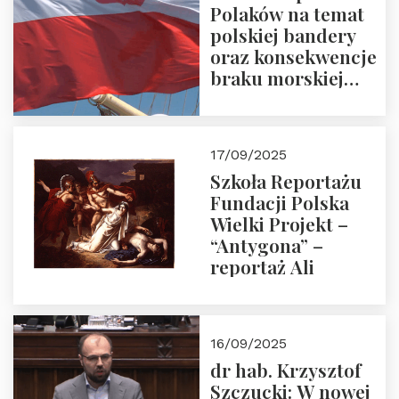
Polaków na temat
polskiej bandery
oraz konsekwencje
braku morskiej
floty handlowej pod
narodową banderą
17/09/2025
Szkoła Reportażu
Fundacji Polska
Wielki Projekt –
“Antygona” –
reportaż Ali
16/09/2025
dr hab. Krzysztof
Szczucki: W nowej