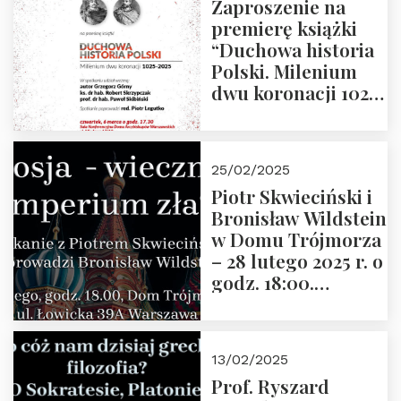
Zaproszenie na
premierę książki
“Duchowa historia
Polski. Milenium
dwu koronacji 1025-
2025” autorstwa
Grzegorza
Górnego, 6 marca
25/02/2025
2025 r. godz. 17:30,
Piotr Skwieciński i
DAW ul. Miodowa
Bronisław Wildstein
17/19
w Domu Trójmorza
– 28 lutego 2025 r. o
godz. 18:00.
Zapraszamy!
13/02/2025
Prof. Ryszard