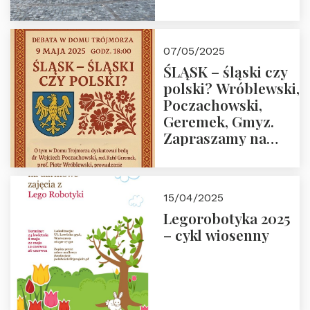
07/05/2025
ŚLĄSK – śląski czy
polski? Wróblewski,
Poczachowski,
Geremek, Gmyz.
Zapraszamy na
spotkanie 9 maja
2025 r. o godz. 18:00
do Domu
15/04/2025
Trójmorza.
Legorobotyka 2025
– cykl wiosenny