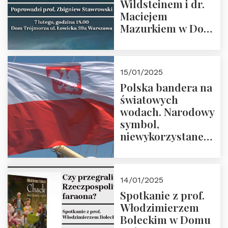
Wildsteinem i dr.
Maciejem
Mazurkiem w Domu
Trójmorza – 7
lutego 2025 r. o
godz. 18:00.
15/01/2025
Prowadzi prof.
Polska bandera na
Zbigniew
światowych
Stawrowski
wodach. Narodowy
symbol,
niewykorzystane
możliwości i
wyzwania
przyszłości
14/01/2025
Spotkanie z prof.
Włodzimierzem
Boleckim w Domu