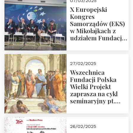
07/03/2025
X Europejski
Kongres
Samorządów (EKS)
w Mikołajkach z
udziałem Fundacji
Polska Wielki
Projekt – 2025 r.
27/02/2025
Wszechnica
Fundacji Polska
Wielki Projekt
zaprasza na cykl
seminaryjny pt.
“Zapomniane
arcydzieła filozofii
europejskiej”
26/02/2025