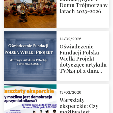
Domu Trójmorza w
Łuczewski
latach 2023-2026
14/02/2026
Oświadczenie
Fundacji Polska
Wielki Projekt
dotyczące artykułu
TVN24.pl z dnia
01.02.2026 r.
13/02/2026
Warsztaty
eksperckie: Czy
możliwa jest