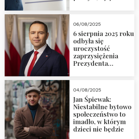
wymiar
06/08/2025
6 sierpnia 2025 roku
odbyła się
uroczystość
zaprzysiężenia
Prezydenta
Rzeczypospolitej
Polskiej Pana
Karola
04/08/2025
Nawrockiego
Jan Śpiewak:
Niestabilne bytowo
społeczeństwo to
imadło, w którym
dzieci nie będzie