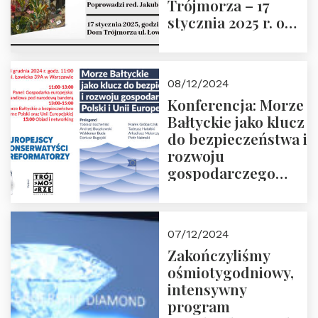
Trójmorza – 17
stycznia 2025 r. o
godz. 18:00.
Prowadzi red. Jakub
Moroz
08/12/2024
Konferencja: Morze
Bałtyckie jako klucz
do bezpieczeństwa i
rozwoju
gospodarczego
Polski i Unii
Europejskiej –
13.12.2024 r.
07/12/2024
ZAPRASZAMY
Zakończyliśmy
ośmiotygodniowy,
intensywny
program