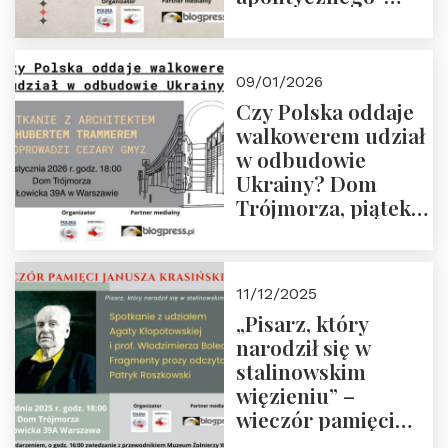
Manna. Dom
Trójmorza, piątek
23 stycznia 2026 r.,
09/01/2026
godz. 18:00.
Czy Polska oddaje
Zapraszamy!
walkowerem udział
w odbudowie
Ukrainy? Dom
Trójmorza, piątek
16 stycznia 2026 r.,
godz. 18:00.
Zapraszamy!
11/12/2025
„Pisarz, który
narodził się w
stalinowskim
więzieniu” –
wieczór pamięci
Janusza