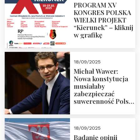
PROGRAM XV
KONGRES POLSKA
WIELKI PROJEKT
“Kierunek” – kliknij
w grafikę
18/09/2025
Michał Wawer:
Nowa konstytucja
musiałaby
zabezpieczać
suwerenność Polski
i stanowić wyraz
jedności narodowej
18/09/2025
Badanie opinii