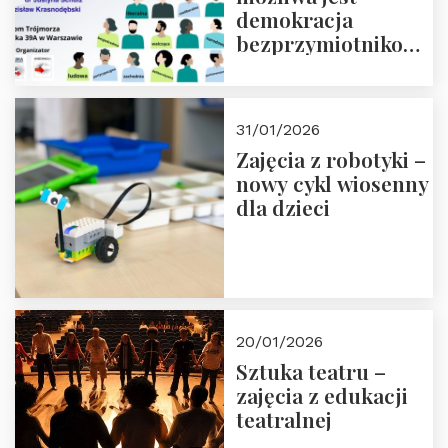
demokracja
bezprzymiotnikowa?
13-14 marca 2026 r.
w Domu Trójmorza.
Zapisz się!
31/01/2026
Zajęcia z robotyki –
nowy cykl wiosenny
dla dzieci
20/01/2026
Sztuka teatru –
zajęcia z edukacji
teatralnej