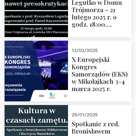
Legutko w Domu
Trójmorza – 21
lutego 2025 r. o
godz. 18:00.
Spotkanie prowadzi
prof. Paweł
Kaczorowski.
13/02/2025
Zapraszamy
X Europejski
Kongres
Samorządów (EKS)
w Mikołajkach 3-4
marca 2025 r.
29/01/2025
Spotkanie z red.
Bronisławem