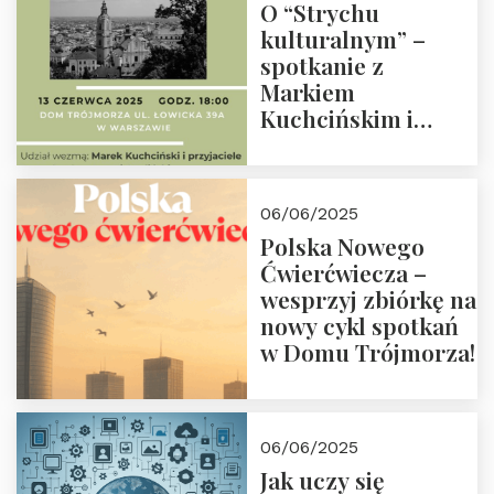
O “Strychu
kulturalnym” –
spotkanie z
Markiem
Kuchcińskim i
przyjaciółmi.
Zapraszamy 13
czerwca 2025 r. o
06/06/2025
18:00
Polska Nowego
Ćwierćwiecza –
wesprzyj zbiórkę na
nowy cykl spotkań
w Domu Trójmorza!
06/06/2025
Jak uczy się