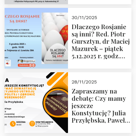
Krasińskiego o
godz. 18:00 oraz
30/11/2025
zwiedzanie
Dlaczego Rosjanie
Muzeum Żołnierzy
są inni? Red. Piotr
Wyklętych i
Gursztyn, dr Maciej
Więźniów
Mazurek – piątek
Politycznych PRL o
5.12.2025 r. godz.
godz. 16:00 – 19
18:00 Dom
grudnia 2025 r.
Trójmorza.
28/11/2025
Zapraszamy na
debatę: Czy mamy
jeszcze
Konstytucję? Julia
Przyłębska, Paweł
Jabłoński, Oskar
Kida, Magdalena