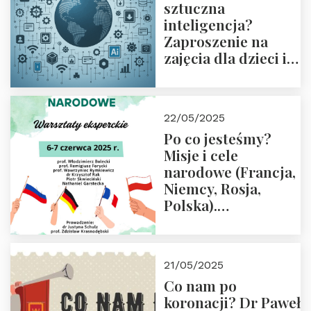
sztuczna
inteligencja?
Zaproszenie na
zajęcia dla dzieci i
rodziców
22/05/2025
Po co jesteśmy?
Misje i cele
narodowe (Francja,
Niemcy, Rosja,
Polska).
Dwudniowe
eksperckie
warsztaty.
21/05/2025
Zapraszamy do
Co nam po
zapisów.
koronacji? Dr Paweł