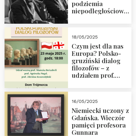
podziemia
niepodległościowego
(NOW-AK), Kawaler
Orderu Orła
Białego, działacz
18/05/2025
społeczny, członek
Czym jest dla nas
Kapituły Nagrody
Europa? Polsko-
im. Prezydenta
gruziński dialog
Lecha
filozofów – z
Kaczyńskiego.
udziałem prof.
Wielki autorytet.
Mamuki
Beriashvili’ego, prof.
Agnieszki Nogal.
16/05/2025
Dom Trójmorza 23
Niemiecki uczony z
maja 2025 r. godz.
Gdańska. Wieczór
18:00.
pamięci profesora
Gunnara