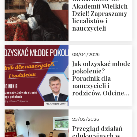
Akademii Wielkich
Dzieł! Zapraszamy
licealistów i
nauczycieli
08/04/2026
Jak odzyskać młode
pokolenie?
Poradnik dla
nauczycieli i
rodziców. Odcinek
6. Tranzycja
płciowa jako rytuał
przejścia.
23/02/2026
Rozmawiają red.
Przegląd działań
Grzegorz Górny i
edukacyjnych w
prof. Michał