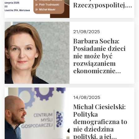
Rzeczypospolitej.
Zapraszamy na
drugie spotkanie z
cyklu “Polska
21/08/2025
Nowego
Barbara Socha:
Ćwierćwiecza”
Posiadanie dzieci
nie może być
rozwiązaniem
ekonomicznie
nieracjonalnym
14/08/2025
Michał Ciesielski:
Polityka
demograficzna to
nie dziedzina
polityki, a jej