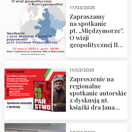
kwietnia 2025 r. –
17/03/2025
“Rosja-Niemcy…”
Zapraszamy
na spotkanie
pt. „Międzymorze”.
O wizji
geopolitycznej II
Rzeczypospolitej –
21.03.2025 r. o godz.
18:00 – prof. Kornat
11/03/2025
i prof.
Zaproszenie na
Krasnodębski
regionalne
spotkanie autorskie
z dyskusją nt.
książki dra Jana
Śpiewaka
“Patopaństwo”