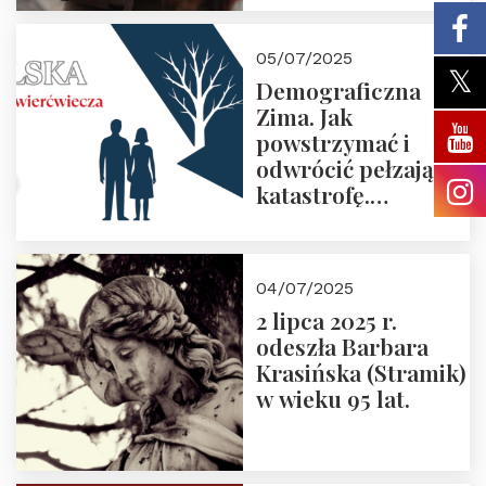
05/07/2025
Demograficzna
Zima. Jak
powstrzymać i
odwrócić pełzającą
katastrofę.
Zapraszamy na
pierwsze spotkanie
z cyklu “Polska
04/07/2025
Nowego
2 lipca 2025 r.
Ćwierćwiecza”
odeszła Barbara
Krasińska (Stramik)
w wieku 95 lat.