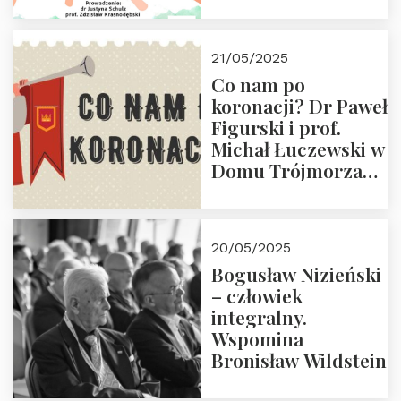
Dwudniowe
eksperckie
warsztaty.
21/05/2025
Zapraszamy do
Co nam po
zapisów.
koronacji? Dr Paweł
Figurski i prof.
Michał Łuczewski w
Domu Trójmorza
30.05.2025 r. godz.
18:00. Zapraszamy!
20/05/2025
Bogusław Nizieński
– człowiek
integralny.
Wspomina
Bronisław Wildstein