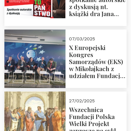
z dyskusją nt.
książki dra Jana
Śpiewaka
“Patopaństwo”
07/03/2025
X Europejski
Kongres
Samorządów (EKS)
w Mikołajkach z
udziałem Fundacji
Polska Wielki
Projekt – 2025 r.
27/02/2025
Wszechnica
Fundacji Polska
Wielki Projekt
zaprasza na cykl