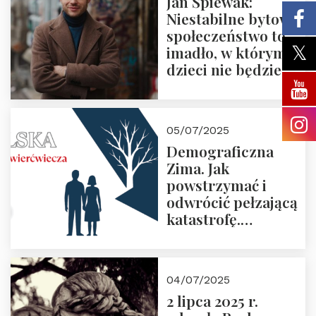
Jan Śpiewak:
Niestabilne bytowo
społeczeństwo to
imadło, w którym
dzieci nie będzie
05/07/2025
Demograficzna
Zima. Jak
powstrzymać i
odwrócić pełzającą
katastrofę.
Zapraszamy na
pierwsze spotkanie
z cyklu “Polska
04/07/2025
Nowego
2 lipca 2025 r.
Ćwierćwiecza”