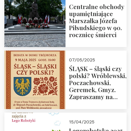
Centralne obchody
upamiętniające
Marszałka Józefa
Piłsudskiego w 90.
rocznicę śmierci
07/05/2025
ŚLĄSK – śląski czy
polski? Wróblewski,
Poczachowski,
Geremek, Gmyz.
Zapraszamy na
spotkanie 9 maja
2025 r. o godz. 18:00
do Domu
15/04/2025
Trójmorza.
Legorobotyka 2025