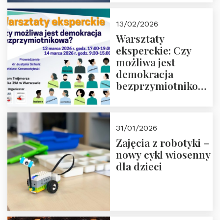
13/02/2026
Warsztaty
eksperckie: Czy
możliwa jest
demokracja
bezprzymiotnikowa?
13-14 marca 2026 r.
w Domu Trójmorza.
Zapisz się!
31/01/2026
Zajęcia z robotyki –
nowy cykl wiosenny
dla dzieci