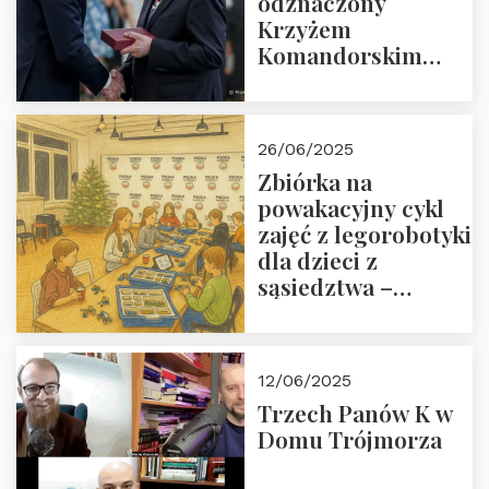
odznaczony
Krzyżem
Komandorskim
Orderu Odrodzenia
Polski
26/06/2025
Zbiórka na
powakacyjny cykl
zajęć z legorobotyki
dla dzieci z
sąsiedztwa –
wesprzyj
społeczno-
edukacyjną misję
12/06/2025
Fundacji
Trzech Panów K w
Domu Trójmorza