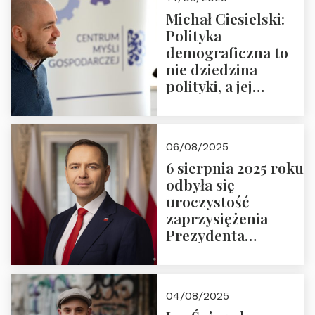
Michał Ciesielski:
Polityka
demograficzna to
nie dziedzina
polityki, a jej
wymiar
06/08/2025
6 sierpnia 2025 roku
odbyła się
uroczystość
zaprzysiężenia
Prezydenta
Rzeczypospolitej
Polskiej Pana
Karola
04/08/2025
Nawrockiego