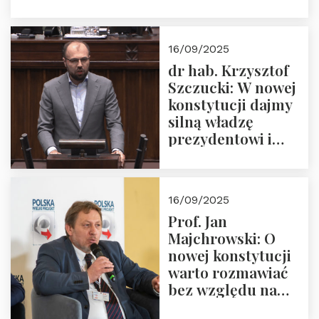
16/09/2025
dr hab. Krzysztof
Szczucki: W nowej
konstytucji dajmy
silną władzę
prezydentowi i
pożegnajmy
dziedzictwo
Okrągłego Stołu
16/09/2025
Prof. Jan
Majchrowski: O
nowej konstytucji
warto rozmawiać
bez względu na
rezultat