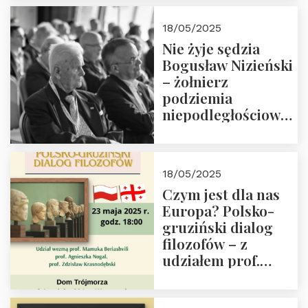
18/05/2025
Nie żyje sędzia
Bogusław Nizieński
– żołnierz
podziemia
niepodległościowego
(NOW-AK), Kawaler
Orderu Orła
Białego, działacz
18/05/2025
społeczny, członek
Czym jest dla nas
Kapituły Nagrody
Europa? Polsko-
im. Prezydenta
gruziński dialog
Lecha
filozofów – z
Kaczyńskiego.
udziałem prof.
Wielki autorytet.
Mamuki
Beriashvili’ego, prof.