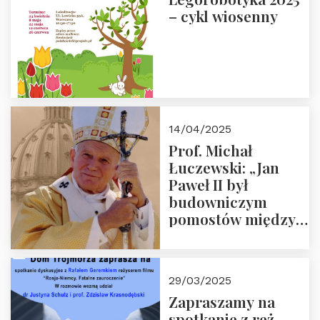
– cykl wiosenny
14/04/2025
Prof. Michał
Łuczewski: „Jan
Paweł II był
budowniczym
pomostów między
sprzecznościami”
29/03/2025
Zapraszamy na
spotkanie z reż.