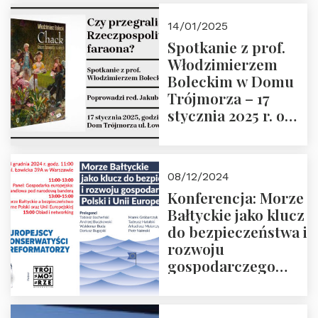
przyszłości
14/01/2025
Spotkanie z prof.
Włodzimierzem
Boleckim w Domu
Trójmorza – 17
stycznia 2025 r. o
godz. 18:00.
Prowadzi red. Jakub
Moroz
08/12/2024
Konferencja: Morze
Bałtyckie jako klucz
do bezpieczeństwa i
rozwoju
gospodarczego
Polski i Unii
Europejskiej –
13.12.2024 r.