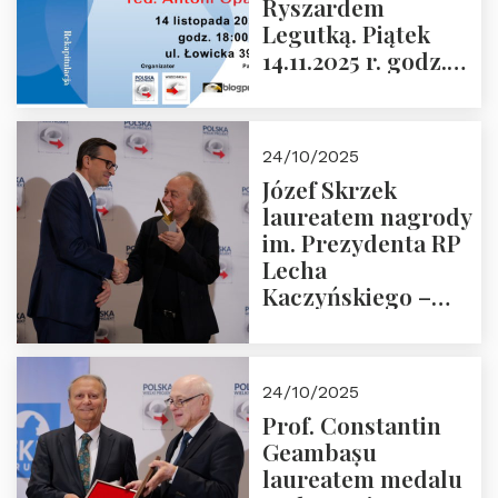
Ryszardem
Legutką. Piątek
14.11.2025 r. godz.
18:00 w Domu
Trójmorza.
Zapraszamy!
24/10/2025
Józef Skrzek
laureatem nagrody
im. Prezydenta RP
Lecha
Kaczyńskiego –
Laudacja
24/10/2025
Prof. Constantin
Geambașu
laureatem medalu