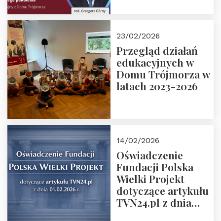
6. Tranzycja
płciowa jako rytuał
przejścia.
23/02/2026
Rozmawiają red.
Przegląd działań
Grzegorz Górny i
edukacyjnych w
prof. Michał
Domu Trójmorza w
Łuczewski
latach 2023-2026
14/02/2026
Oświadczenie
Fundacji Polska
Wielki Projekt
dotyczące artykułu
TVN24.pl z dnia
01.02.2026 r.