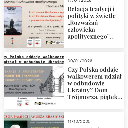
17/01/2026
Relacja tradycji i
polityki w świetle
„Rozważań
człowieka
apolitycznego”
Manna. Dom
Trójmorza, piątek
23 stycznia 2026 r.,
09/01/2026
godz. 18:00.
Czy Polska oddaje
Zapraszamy!
walkowerem udział
w odbudowie
Ukrainy? Dom
Trójmorza, piątek
16 stycznia 2026 r.,
godz. 18:00.
Zapraszamy!
11/12/2025