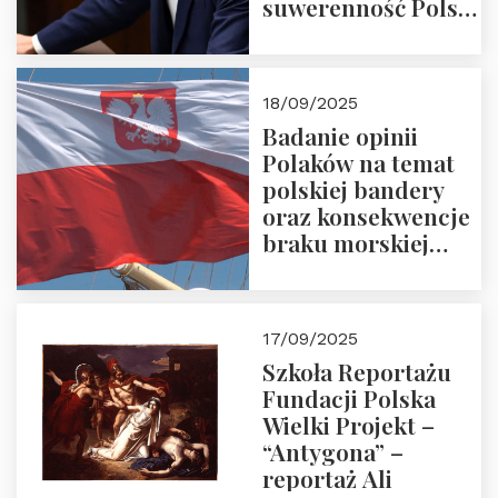
suwerenność Polski
i stanowić wyraz
jedności narodowej
18/09/2025
Badanie opinii
Polaków na temat
polskiej bandery
oraz konsekwencje
braku morskiej
floty handlowej pod
narodową banderą
17/09/2025
Szkoła Reportażu
Fundacji Polska
Wielki Projekt –
“Antygona” –
reportaż Ali