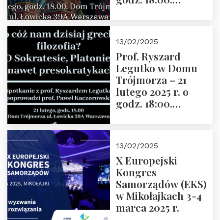
Zapraszamy!
13/02/2025
Prof. Ryszard
Legutko w Domu
Trójmorza – 21
lutego 2025 r. o
godz. 18:00.
Spotkanie prowadzi
prof. Paweł
Kaczorowski.
13/02/2025
Zapraszamy
X Europejski
Kongres
Samorządów (EKS)
w Mikołajkach 3-4
marca 2025 r.