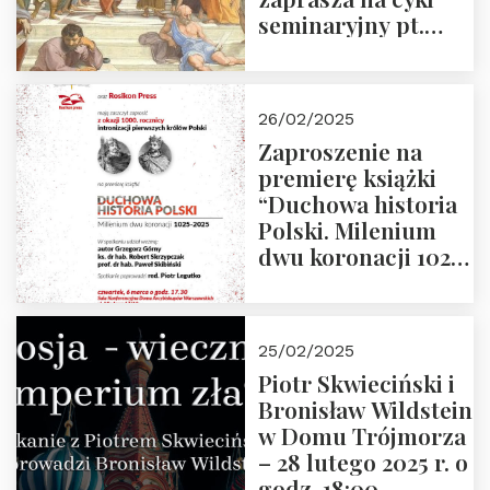
seminaryjny pt.
“Zapomniane
arcydzieła filozofii
europejskiej”
26/02/2025
Zaproszenie na
premierę książki
“Duchowa historia
Polski. Milenium
dwu koronacji 1025-
2025” autorstwa
Grzegorza
Górnego, 6 marca
25/02/2025
2025 r. godz. 17:30,
Piotr Skwieciński i
DAW ul. Miodowa
Bronisław Wildstein
17/19
w Domu Trójmorza
– 28 lutego 2025 r. o
godz. 18:00.