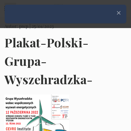
Rozwiń menu
Zamknij
Autor: pwp |
25/01/2023
Plakat-Polski-
Grupa-
Wyszehradzka-