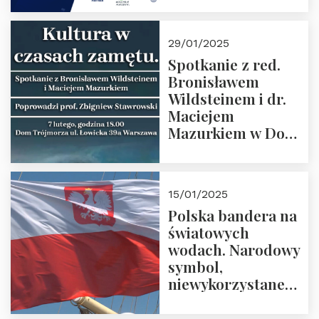
29/01/2025
Spotkanie z red.
Bronisławem
Wildsteinem i dr.
Maciejem
Mazurkiem w Domu
Trójmorza – 7
lutego 2025 r. o
godz. 18:00.
15/01/2025
Prowadzi prof.
Polska bandera na
Zbigniew
światowych
Stawrowski
wodach. Narodowy
symbol,
niewykorzystane
możliwości i
wyzwania