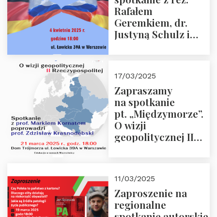
Rafałem
Geremkiem, dr.
Justyną Schulz i
prof. Zdzisławem
Krasnodębskim – 4
kwietnia 2025 r. –
17/03/2025
“Rosja-Niemcy…”
Zapraszamy
na spotkanie
pt. „Międzymorze”.
O wizji
geopolitycznej II
Rzeczypospolitej –
21.03.2025 r. o godz.
18:00 – prof. Kornat
11/03/2025
i prof.
Zaproszenie na
Krasnodębski
regionalne
spotkanie autorskie