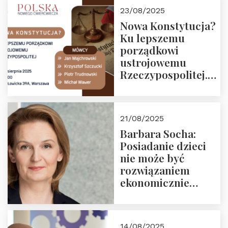
23/08/2025
Nowa Konstytucja?
Ku lepszemu
porządkowi
ustrojowemu
Rzeczypospolitej.
Zapraszamy na
drugie spotkanie z
cyklu “Polska
21/08/2025
Nowego
Barbara Socha:
Ćwierćwiecza”
Posiadanie dzieci
nie może być
rozwiązaniem
ekonomicznie
nieracjonalnym
14/08/2025