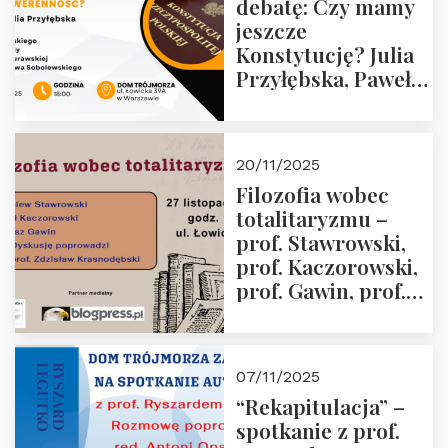
debatę: Czy mamy
jeszcze
Konstytucję? Julia
Przyłębska, Paweł
Jabłoński, Oskar
Kida, Magdalena
Murawska,
20/11/2025
Przemysław
Filozofia wobec
Sobolewski – 4
totalitaryzmu –
grudnia 2025 r.
prof. Stawrowski,
godz. 18:00.
prof. Kaczorowski,
prof. Gawin, prof.
Krasnodębski –
czwartek 27.11.2025
r. godz. 18:00
07/11/2025
“Rekapitulacja” –
spotkanie z prof.