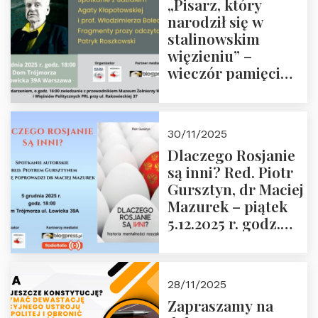
„Pisarz, który
narodził się w
stalinowskim
więzieniu” –
wieczór pamięci
Janusza
Krasińskiego o
godz. 18:00 oraz
30/11/2025
zwiedzanie
Dlaczego Rosjanie
Muzeum Żołnierzy
są inni? Red. Piotr
Wyklętych i
Gursztyn, dr Maciej
Więźniów
Mazurek – piątek
Politycznych PRL o
5.12.2025 r. godz.
godz. 16:00 – 19
18:00 Dom
grudnia 2025 r.
Trójmorza.
28/11/2025
Zapraszamy na