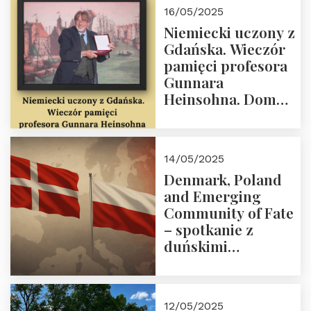
Agnieszki Nogal.
16/05/2025
Dom Trójmorza 23
Niemiecki uczony z
maja 2025 r. godz.
Gdańska. Wieczór
18:00.
pamięci profesora
Gunnara
Heinsohna. Dom
Trójmorza 16 maja
2025 r. godz. 18:00.
Zapraszamy!
14/05/2025
Denmark, Poland
and Emerging
Community of Fate
– spotkanie z
duńskimi
konserwatystami
młodego pokolenia
w Domu Trójmorza
12/05/2025