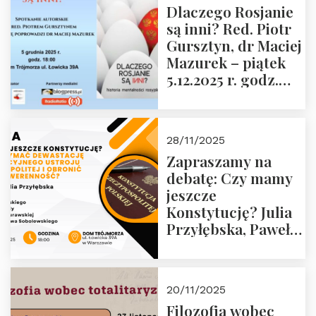
Dlaczego Rosjanie
Muzeum Żołnierzy
są inni? Red. Piotr
Wyklętych i
Gursztyn, dr Maciej
Więźniów
Mazurek – piątek
Politycznych PRL o
5.12.2025 r. godz.
godz. 16:00 – 19
18:00 Dom
grudnia 2025 r.
Trójmorza.
28/11/2025
Zapraszamy na
debatę: Czy mamy
jeszcze
Konstytucję? Julia
Przyłębska, Paweł
Jabłoński, Oskar
Kida, Magdalena
Murawska,
20/11/2025
Przemysław
Filozofia wobec
Sobolewski – 4