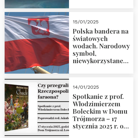
Trójmorza – 7
lutego 2025 r. o
godz. 18:00.
15/01/2025
Prowadzi prof.
Polska bandera na
Zbigniew
światowych
Stawrowski
wodach. Narodowy
symbol,
niewykorzystane
możliwości i
wyzwania
przyszłości
14/01/2025
Spotkanie z prof.
Włodzimierzem
Boleckim w Domu
Trójmorza – 17
stycznia 2025 r. o
godz. 18:00.