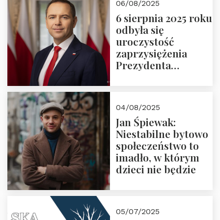
06/08/2025
6 sierpnia 2025 roku
odbyła się
uroczystość
zaprzysiężenia
Prezydenta
Rzeczypospolitej
Polskiej Pana
Karola
04/08/2025
Nawrockiego
Jan Śpiewak:
Niestabilne bytowo
społeczeństwo to
imadło, w którym
dzieci nie będzie
05/07/2025