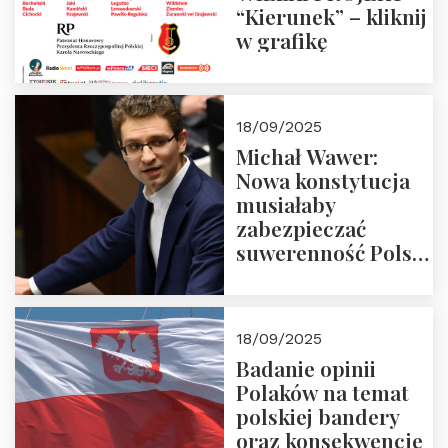
“Kierunek” – kliknij
w grafikę
18/09/2025
Michał Wawer:
Nowa konstytucja
musiałaby
zabezpieczać
suwerenność Polski
i stanowić wyraz
jedności narodowej
18/09/2025
Badanie opinii
Polaków na temat
polskiej bandery
oraz konsekwencje