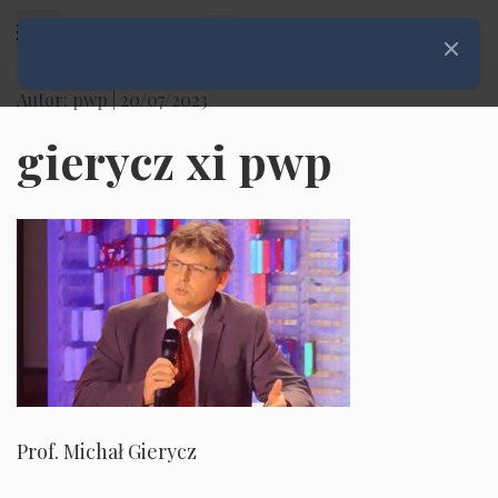
Rozwiń menu
Zamknij
Autor: pwp |
20/07/2023
gierycz xi pwp
Prof. Michał Gierycz