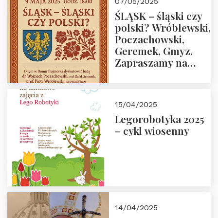
07/05/2025
ŚLĄSK – śląski czy
polski? Wróblewski,
Poczachowski,
Geremek, Gmyz.
Zapraszamy na
spotkanie 9 maja
2025 r. o godz. 18:00
do Domu
15/04/2025
Trójmorza.
Legorobotyka 2025
– cykl wiosenny
14/04/2025