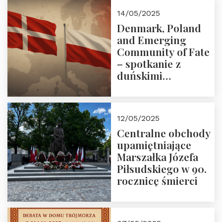
Zapraszamy!
14/05/2025
Denmark, Poland
and Emerging
Community of Fate
– spotkanie z
duńskimi
konserwatystami
młodego pokolenia
w Domu Trójmorza
12/05/2025
Centralne obchody
upamiętniające
Marszałka Józefa
Piłsudskiego w 90.
rocznicę śmierci