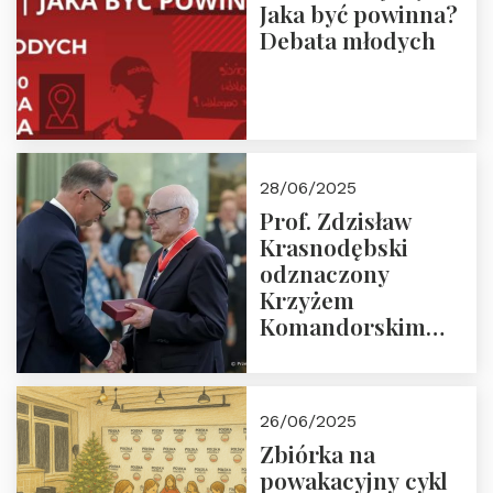
Jaka być powinna?
Debata młodych
28/06/2025
Prof. Zdzisław
Krasnodębski
odznaczony
Krzyżem
Komandorskim
Orderu Odrodzenia
Polski
26/06/2025
Zbiórka na
powakacyjny cykl