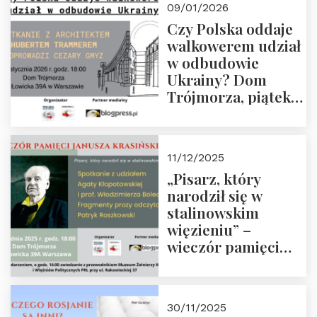
09/01/2026
godz. 18:00.
Czy Polska oddaje
Zapraszamy!
walkowerem udział
w odbudowie
Ukrainy? Dom
Trójmorza, piątek
16 stycznia 2026 r.,
godz. 18:00.
Zapraszamy!
11/12/2025
„Pisarz, który
narodził się w
stalinowskim
więzieniu” –
wieczór pamięci
Janusza
Krasińskiego o
godz. 18:00 oraz
30/11/2025
zwiedzanie