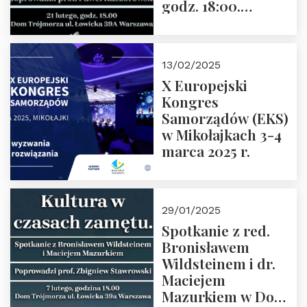
godz. 18:00.
Spotkanie prowadzi
prof. Paweł
Kaczorowski.
13/02/2025
Zapraszamy
X Europejski
Kongres
Samorządów (EKS)
w Mikołajkach 3-4
marca 2025 r.
29/01/2025
Spotkanie z red.
Bronisławem
Wildsteinem i dr.
Maciejem
Mazurkiem w Domu