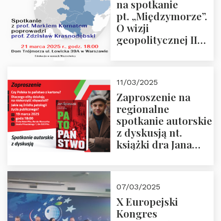
na spotkanie
pt. „Międzymorze”.
O wizji
geopolitycznej II
Rzeczypospolitej –
21.03.2025 r. o godz.
18:00 – prof. Kornat
11/03/2025
i prof.
Zaproszenie na
Krasnodębski
regionalne
spotkanie autorskie
z dyskusją nt.
książki dra Jana
Śpiewaka
“Patopaństwo”
07/03/2025
X Europejski
Kongres