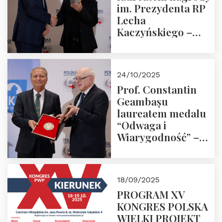
im. Prezydenta RP
Lecha
Kaczyńskiego –
Laudacja
24/10/2025
Prof. Constantin
Geambașu
laureatem medalu
“Odwaga i
Wiarygodność” –
Laudacja
18/09/2025
PROGRAM XV
KONGRES POLSKA
WIELKI PROJEKT