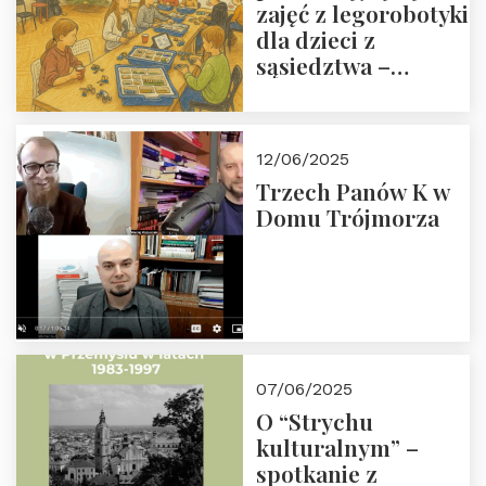
zajęć z legorobotyki
dla dzieci z
sąsiedztwa –
wesprzyj
społeczno-
edukacyjną misję
12/06/2025
Fundacji
Trzech Panów K w
Domu Trójmorza
07/06/2025
O “Strychu
kulturalnym” –
spotkanie z