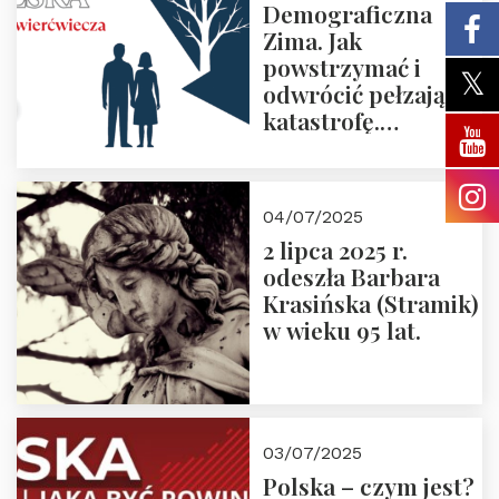
Demograficzna
Zima. Jak
powstrzymać i
odwrócić pełzającą
katastrofę.
Zapraszamy na
pierwsze spotkanie
z cyklu “Polska
04/07/2025
Nowego
2 lipca 2025 r.
Ćwierćwiecza”
odeszła Barbara
Krasińska (Stramik)
w wieku 95 lat.
03/07/2025
Polska – czym jest?