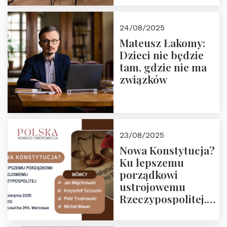
obejrzenia nagrania
24/08/2025
Mateusz Łakomy:
Dzieci nie będzie
tam, gdzie nie ma
związków
23/08/2025
Nowa Konstytucja?
Ku lepszemu
porządkowi
ustrojowemu
Rzeczypospolitej.
Zapraszamy na
drugie spotkanie z