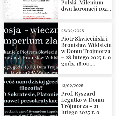
Polski. Milenium
dwu koronacji 1025-
2025” autorstwa
Grzegorza
Górnego, 6 marca
25/02/2025
2025 r. godz. 17:30,
Piotr Skwieciński i
DAW ul. Miodowa
Bronisław Wildstein
17/19
w Domu Trójmorza
– 28 lutego 2025 r. o
godz. 18:00.
Zapraszamy!
13/02/2025
Prof. Ryszard
Legutko w Domu
Trójmorza – 21
lutego 2025 r. o