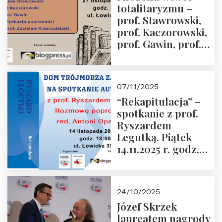
totalitaryzmu –
grudnia 2025 r.
prof. Stawrowski,
godz. 18:00.
prof. Kaczorowski,
prof. Gawin, prof.
Krasnodębski –
czwartek 27.11.2025
r. godz. 18:00
07/11/2025
“Rekapitulacja” –
spotkanie z prof.
Ryszardem
Legutką. Piątek
14.11.2025 r. godz.
18:00 w Domu
Trójmorza.
Zapraszamy!
24/10/2025
Józef Skrzek
laureatem nagrody