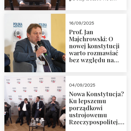
pożegnajmy
dziedzictwo
Okrągłego Stołu
16/09/2025
Prof. Jan
Majchrowski: O
nowej konstytucji
warto rozmawiać
bez względu na
rezultat
04/09/2025
Nowa Konstytucja?
Ku lepszemu
porządkowi
ustrojowemu
Rzeczypospolitej.
Zapraszamy do