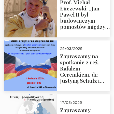
Prof. Michał
Łuczewski: „Jan
Paweł II był
budowniczym
pomostów między
sprzecznościami”
29/03/2025
Zapraszamy na
spotkanie z reż.
Rafałem
Geremkiem, dr.
Justyną Schulz i
prof. Zdzisławem
Krasnodębskim – 4
kwietnia 2025 r. –
17/03/2025
“Rosja-Niemcy…”
Zapraszamy