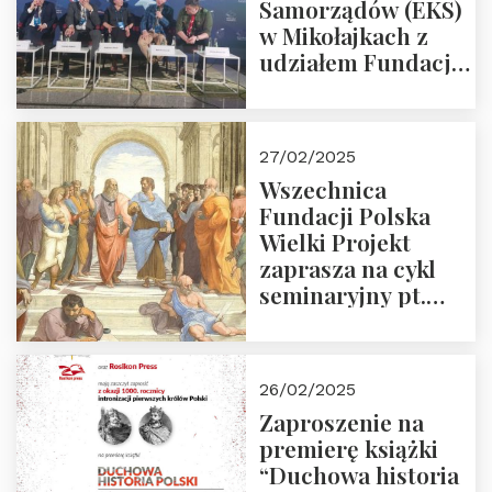
Samorządów (EKS)
w Mikołajkach z
udziałem Fundacji
Polska Wielki
Projekt – 2025 r.
27/02/2025
Wszechnica
Fundacji Polska
Wielki Projekt
zaprasza na cykl
seminaryjny pt.
“Zapomniane
arcydzieła filozofii
europejskiej”
26/02/2025
Zaproszenie na
premierę książki
“Duchowa historia