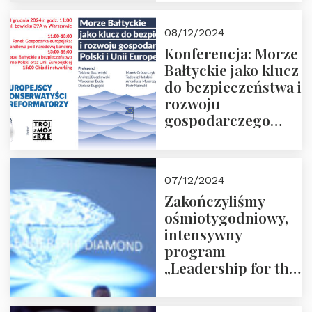
Prowadzi red. Jakub
Moroz
08/12/2024
Konferencja: Morze
Bałtyckie jako klucz
do bezpieczeństwa i
rozwoju
gospodarczego
Polski i Unii
Europejskiej –
13.12.2024 r.
07/12/2024
ZAPRASZAMY
Zakończyliśmy
ośmiotygodniowy,
intensywny
program
„Leadership for the
Future” 18.10.2024 r.
– 07.12.2024 r.