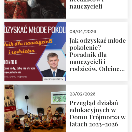
nauczycieli
08/04/2026
Jak odzyskać młode
pokolenie?
Poradnik dla
nauczycieli i
rodziców. Odcinek
6. Tranzycja
płciowa jako rytuał
przejścia.
23/02/2026
Rozmawiają red.
Przegląd działań
Grzegorz Górny i
edukacyjnych w
prof. Michał
Domu Trójmorza w
Łuczewski
latach 2023-2026