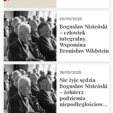
30.05.2025 r. godz.
18:00. Zapraszamy!
20/05/2025
Bogusław Nizieński
– człowiek
integralny.
Wspomina
Bronisław Wildstein
18/05/2025
Nie żyje sędzia
Bogusław Nizieński
– żołnierz
podziemia
niepodległościowego
(NOW-AK), Kawaler