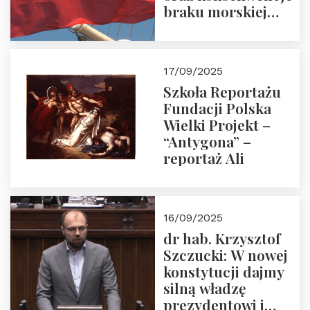
braku morskiej
floty handlowej pod
narodową banderą
17/09/2025
Szkoła Reportażu
Fundacji Polska
Wielki Projekt –
“Antygona” –
reportaż Ali
16/09/2025
dr hab. Krzysztof
Szczucki: W nowej
konstytucji dajmy
silną władzę
prezydentowi i