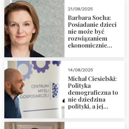
cyklu “Polska
21/08/2025
Nowego
Barbara Socha:
Ćwierćwiecza”
Posiadanie dzieci
nie może być
rozwiązaniem
ekonomicznie
nieracjonalnym
14/08/2025
Michał Ciesielski:
Polityka
demograficzna to
nie dziedzina
polityki, a jej
wymiar