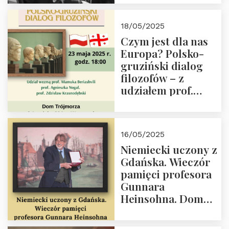
Orderu Orła
Białego, działacz
18/05/2025
społeczny, członek
Czym jest dla nas
Kapituły Nagrody
Europa? Polsko-
im. Prezydenta
gruziński dialog
Lecha
filozofów – z
Kaczyńskiego.
udziałem prof.
Wielki autorytet.
Mamuki
Beriashvili’ego, prof.
Agnieszki Nogal.
16/05/2025
Dom Trójmorza 23
Niemiecki uczony z
maja 2025 r. godz.
Gdańska. Wieczór
18:00.
pamięci profesora
Gunnara
Heinsohna. Dom
Trójmorza 16 maja
2025 r. godz. 18:00.