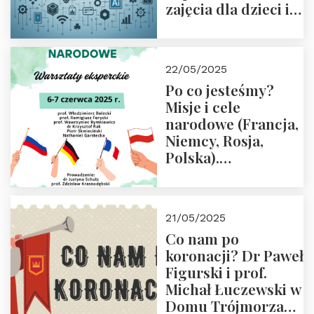
zajęcia dla dzieci i
rodziców
22/05/2025
Po co jesteśmy?
Misje i cele
narodowe (Francja,
Niemcy, Rosja,
Polska).
Dwudniowe
eksperckie
warsztaty.
21/05/2025
Zapraszamy do
Co nam po
zapisów.
koronacji? Dr Paweł
Figurski i prof.
Michał Łuczewski w
Domu Trójmorza