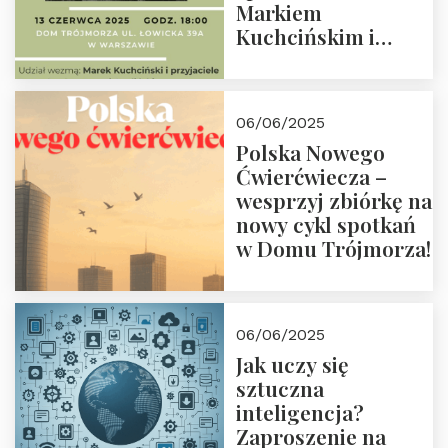
Markiem
Kuchcińskim i
przyjaciółmi.
Zapraszamy 13
czerwca 2025 r. o
06/06/2025
18:00
Polska Nowego
Ćwierćwiecza –
wesprzyj zbiórkę na
nowy cykl spotkań
w Domu Trójmorza!
06/06/2025
Jak uczy się
sztuczna
inteligencja?
Zaproszenie na