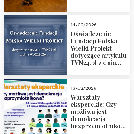
14/02/2026
Oświadczenie
Fundacji Polska
Wielki Projekt
dotyczące artykułu
TVN24.pl z dnia
01.02.2026 r.
13/02/2026
Warsztaty
eksperckie: Czy
możliwa jest
demokracja
bezprzymiotnikowa?
13-14 marca 2026 r.