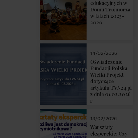
prof. Michał
edukacyjnych w
Łuczewski
Domu Trójmorza
w latach 2023-
2026
14/02/2026
Oświadczenie
Fundacji Polska
Wielki Projekt
dotyczące
artykułu TVN24.pl
z dnia 01.02.2026
r.
13/02/2026
Warsztaty
eksperckie: Czy