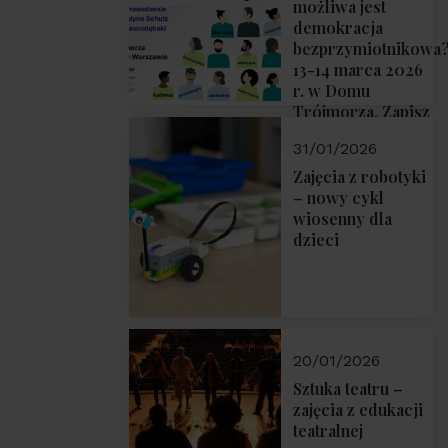
możliwa jest
demokracja
bezprzymiotnikowa
13-14 marca 2026
r. w Domu
Trójmorza. Zapisz
się!
31/01/2026
Zajęcia z robotyki
– nowy cykl
wiosenny dla
dzieci
20/01/2026
Sztuka teatru –
zajęcia z edukacji
teatralnej