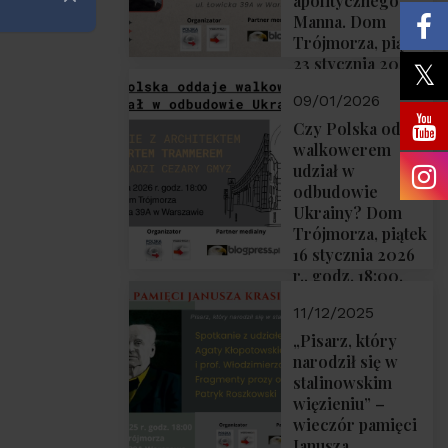
apolitycznego”
Zamknij
Manna. Dom
Trójmorza, piątek
23 stycznia 2026
r., godz. 18:00.
09/01/2026
Zapraszamy!
Czy Polska oddaje
walkowerem
udział w
odbudowie
Ukrainy? Dom
Trójmorza, piątek
16 stycznia 2026
r., godz. 18:00.
Zapraszamy!
11/12/2025
„Pisarz, który
narodził się w
stalinowskim
więzieniu” –
wieczór pamięci
Janusza