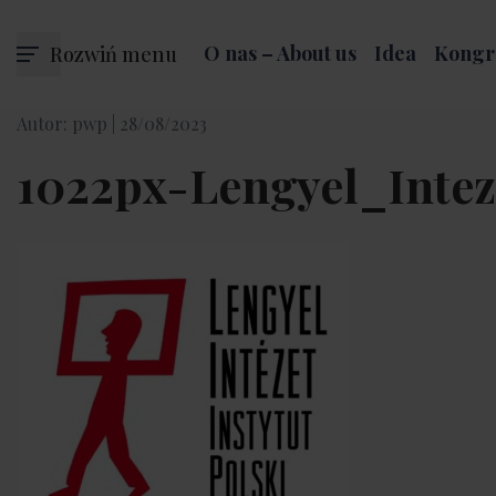
Rozwiń menu
O nas – About us
Idea
Kongr
Autor: pwp |
28/08/2023
1022px-Lengyel_Intez