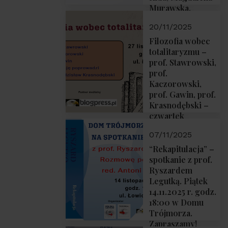
Murawska,
Przemysław
20/11/2025
Sobolewski – 4
grudnia 2025 r.
Filozofia wobec
godz. 18:00.
totalitaryzmu –
prof. Stawrowski,
prof.
Kaczorowski,
prof. Gawin, prof.
Krasnodębski –
czwartek
27.11.2025 r. godz.
07/11/2025
18:00
“Rekapitulacja” –
spotkanie z prof.
Ryszardem
Legutką. Piątek
14.11.2025 r. godz.
18:00 w Domu
Trójmorza.
Zapraszamy!