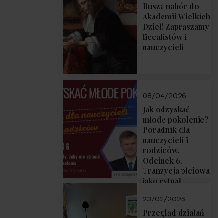
Rusza nabór do
Akademii Wielkich
Dzieł! Zapraszamy
licealistów i
nauczycieli
08/04/2026
Jak odzyskać
młode pokolenie?
Poradnik dla
nauczycieli i
rodziców.
Odcinek 6.
Tranzycja płciowa
jako rytuał
przejścia.
23/02/2026
Rozmawiają red.
Grzegorz Górny i
Przegląd działań