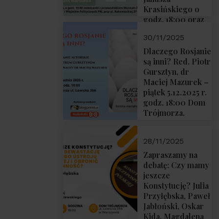
Krasińskiego o
godz. 18:00 oraz
zwiedzanie
30/11/2025
Muzeum
Żołnierzy
Dlaczego Rosjanie
Wyklętych i
są inni? Red. Piotr
Więźniów
Gursztyn, dr
Politycznych PRL
Maciej Mazurek –
o godz. 16:00 – 19
piątek 5.12.2025 r.
grudnia 2025 r.
godz. 18:00 Dom
Trójmorza.
28/11/2025
Zapraszamy na
debatę: Czy mamy
jeszcze
Konstytucję? Julia
Przyłębska, Paweł
Jabłoński, Oskar
Kida, Magdalena