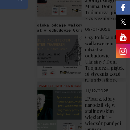
apolitycznego”
Zamknij
Manna. Dom
Trójmorza, piątek
23 stycznia 2026
r., godz. 18:00.
09/01/2026
Zapraszamy!
Czy Polska oddaje
walkowerem
udział w
odbudowie
Ukrainy? Dom
Trójmorza, piątek
16 stycznia 2026
r., godz. 18:00.
Zapraszamy!
11/12/2025
„Pisarz, który
narodził się w
stalinowskim
więzieniu” –
wieczór pamięci
Janusza