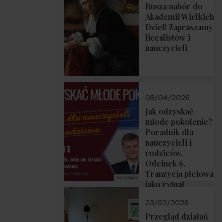
Rusza nabór do
Akademii Wielkich
Dzieł! Zapraszamy
licealistów i
nauczycieli
08/04/2026
Jak odzyskać
młode pokolenie?
Poradnik dla
nauczycieli i
rodziców.
Odcinek 6.
Tranzycja płciowa
jako rytuał
przejścia.
23/02/2026
Rozmawiają red.
Grzegorz Górny i
Przegląd działań