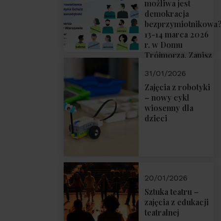
możliwa jest
demokracja
bezprzymiotnikowa
13-14 marca 2026
r. w Domu
Trójmorza. Zapisz
się!
31/01/2026
Zajęcia z robotyki
– nowy cykl
wiosenny dla
dzieci
20/01/2026
Sztuka teatru –
zajęcia z edukacji
teatralnej