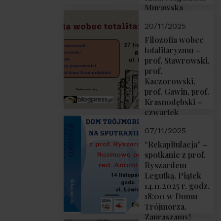
Murawska,
Przemysław
20/11/2025
Sobolewski – 4
grudnia 2025 r.
Filozofia wobec
godz. 18:00.
totalitaryzmu –
prof. Stawrowski,
prof.
Kaczorowski,
prof. Gawin, prof.
Krasnodębski –
czwartek
27.11.2025 r. godz.
07/11/2025
18:00
“Rekapitulacja” –
spotkanie z prof.
Ryszardem
Legutką. Piątek
14.11.2025 r. godz.
18:00 w Domu
Trójmorza.
Zapraszamy!