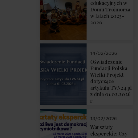
prof. Michał
edukacyjnych w
Łuczewski
Domu Trójmorza
w latach 2023-
2026
14/02/2026
Oświadczenie
Fundacji Polska
Wielki Projekt
dotyczące
artykułu TVN24.pl
z dnia 01.02.2026
r.
13/02/2026
Warsztaty
eksperckie: Czy