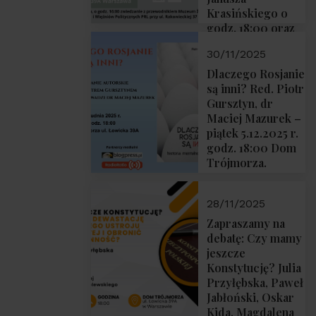
Krasińskiego o
godz. 18:00 oraz
zwiedzanie
30/11/2025
Muzeum
Żołnierzy
Dlaczego Rosjanie
Wyklętych i
są inni? Red. Piotr
Więźniów
Gursztyn, dr
Politycznych PRL
Maciej Mazurek –
o godz. 16:00 – 19
piątek 5.12.2025 r.
grudnia 2025 r.
godz. 18:00 Dom
Trójmorza.
28/11/2025
Zapraszamy na
debatę: Czy mamy
jeszcze
Konstytucję? Julia
Przyłębska, Paweł
Jabłoński, Oskar
Kida, Magdalena