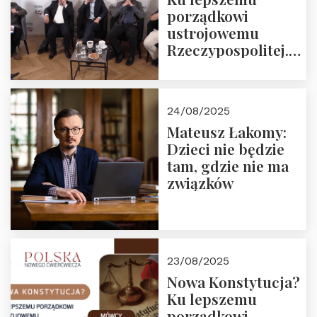
porządkowi
ustrojowemu
Rzeczypospolitej.
Zapraszamy do
obejrzenia nagrania
24/08/2025
Mateusz Łakomy:
Dzieci nie będzie
tam, gdzie nie ma
związków
23/08/2025
Nowa Konstytucja?
Ku lepszemu
porządkowi