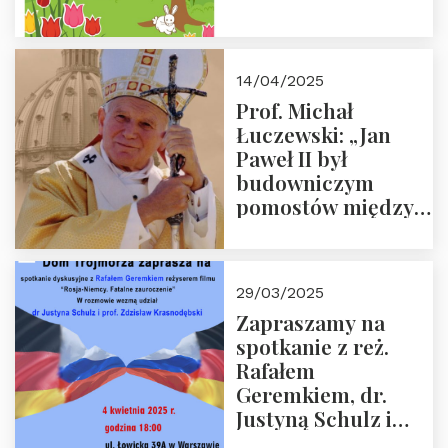
14/04/2025
Prof. Michał
Łuczewski: „Jan
Paweł II był
budowniczym
pomostów między
sprzecznościami”
29/03/2025
Zapraszamy na
spotkanie z reż.
Rafałem
Geremkiem, dr.
Justyną Schulz i
prof. Zdzisławem