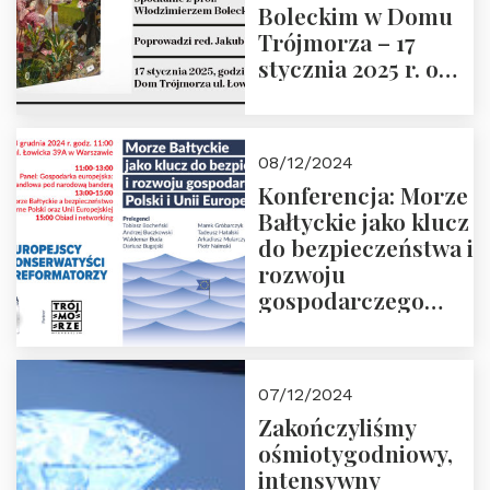
Boleckim w Domu
Trójmorza – 17
stycznia 2025 r. o
godz. 18:00.
Prowadzi red. Jakub
Moroz
08/12/2024
Konferencja: Morze
Bałtyckie jako klucz
do bezpieczeństwa i
rozwoju
gospodarczego
Polski i Unii
Europejskiej –
13.12.2024 r.
07/12/2024
ZAPRASZAMY
Zakończyliśmy
ośmiotygodniowy,
intensywny