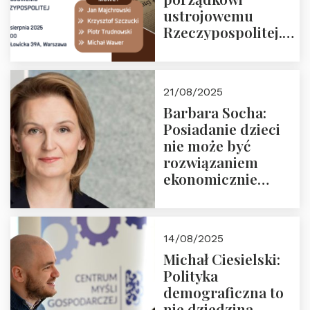
ustrojowemu
Rzeczypospolitej.
Zapraszamy na
drugie spotkanie z
cyklu “Polska
21/08/2025
Nowego
Barbara Socha:
Ćwierćwiecza”
Posiadanie dzieci
nie może być
rozwiązaniem
ekonomicznie
nieracjonalnym
14/08/2025
Michał Ciesielski:
Polityka
demograficzna to
nie dziedzina