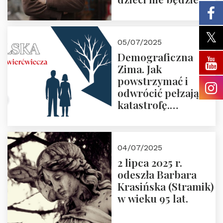
05/07/2025
Demograficzna
Zima. Jak
powstrzymać i
odwrócić pełzającą
katastrofę.
Zapraszamy na
pierwsze spotkanie
z cyklu “Polska
04/07/2025
Nowego
2 lipca 2025 r.
Ćwierćwiecza”
odeszła Barbara
Krasińska (Stramik)
w wieku 95 lat.