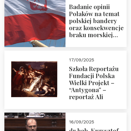
Badanie opinii
Polaków na temat
polskiej bandery
oraz konsekwencje
braku morskiej
floty handlowej pod
narodową banderą
17/09/2025
Szkoła Reportażu
Fundacji Polska
Wielki Projekt –
“Antygona” –
reportaż Ali
16/09/2025
dr hab. Krzysztof