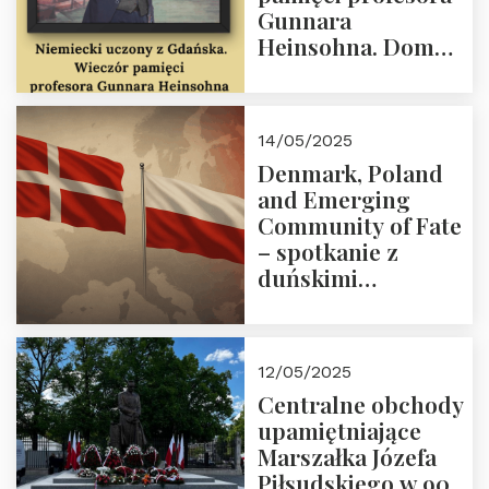
Gunnara
Heinsohna. Dom
Trójmorza 16 maja
2025 r. godz. 18:00.
Zapraszamy!
14/05/2025
Denmark, Poland
and Emerging
Community of Fate
– spotkanie z
duńskimi
konserwatystami
młodego pokolenia
w Domu Trójmorza
12/05/2025
Centralne obchody
upamiętniające
Marszałka Józefa
Piłsudskiego w 90.