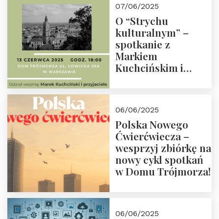
07/06/2025
O “Strychu
kulturalnym” –
spotkanie z
Markiem
Kuchcińskim i
przyjaciółmi.
Zapraszamy 13
czerwca 2025 r. o
06/06/2025
18:00
Polska Nowego
Ćwierćwiecza –
wesprzyj zbiórkę na
nowy cykl spotkań
w Domu Trójmorza!
06/06/2025