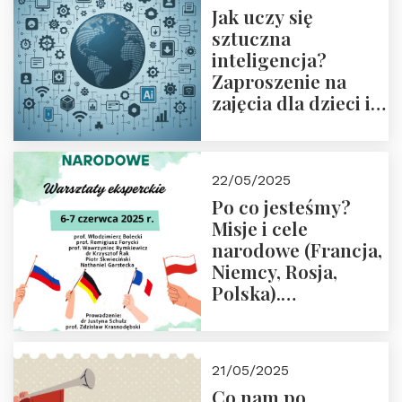
Jak uczy się
sztuczna
inteligencja?
Zaproszenie na
zajęcia dla dzieci i
rodziców
22/05/2025
Po co jesteśmy?
Misje i cele
narodowe (Francja,
Niemcy, Rosja,
Polska).
Dwudniowe
eksperckie
warsztaty.
21/05/2025
Zapraszamy do
Co nam po
zapisów.