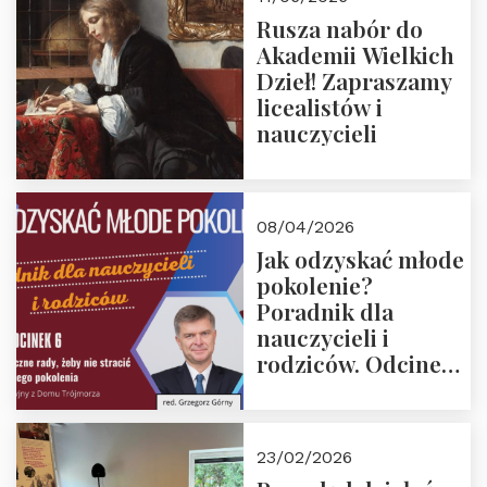
Rusza nabór do
Akademii Wielkich
Dzieł! Zapraszamy
licealistów i
nauczycieli
08/04/2026
Jak odzyskać młode
pokolenie?
Poradnik dla
nauczycieli i
rodziców. Odcinek
6. Tranzycja
płciowa jako rytuał
przejścia.
23/02/2026
Rozmawiają red.