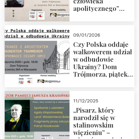
człowieka
apolitycznego”
Manna. Dom
Trójmorza, piątek
23 stycznia 2026 r.,
09/01/2026
godz. 18:00.
Czy Polska oddaje
Zapraszamy!
walkowerem udział
w odbudowie
Ukrainy? Dom
Trójmorza, piątek
16 stycznia 2026 r.,
godz. 18:00.
Zapraszamy!
11/12/2025
„Pisarz, który
narodził się w
stalinowskim
więzieniu” –