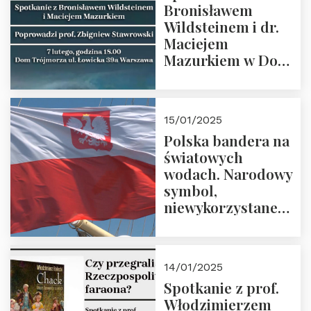
Bronisławem
Wildsteinem i dr.
Maciejem
Mazurkiem w Domu
Trójmorza – 7
lutego 2025 r. o
godz. 18:00.
15/01/2025
Prowadzi prof.
Polska bandera na
Zbigniew
światowych
Stawrowski
wodach. Narodowy
symbol,
niewykorzystane
możliwości i
wyzwania
przyszłości
14/01/2025
Spotkanie z prof.
Włodzimierzem