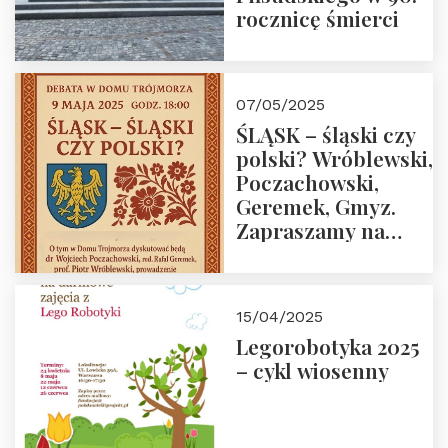
rocznicę śmierci
07/05/2025
ŚLĄSK – śląski czy
polski? Wróblewski,
Poczachowski,
Geremek, Gmyz.
Zapraszamy na
spotkanie 9 maja
2025 r. o godz. 18:00
do Domu
15/04/2025
Trójmorza.
Legorobotyka 2025
– cykl wiosenny