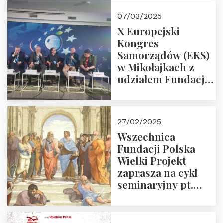
07/03/2025
X Europejski
Kongres
Samorządów (EKS)
w Mikołajkach z
udziałem Fundacji
Polska Wielki
Projekt – 2025 r.
27/02/2025
Wszechnica
Fundacji Polska
Wielki Projekt
zaprasza na cykl
seminaryjny pt.
“Zapomniane
arcydzieła filozofii
europejskiej”