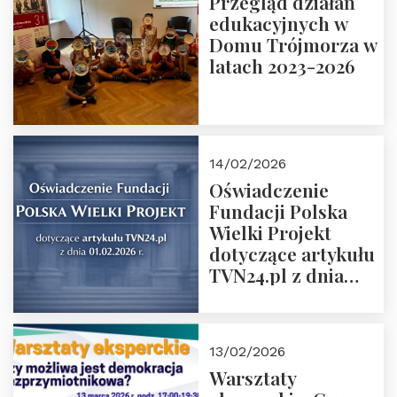
Przegląd działań
Grzegorz Górny i
edukacyjnych w
prof. Michał
Domu Trójmorza w
Łuczewski
latach 2023-2026
14/02/2026
Oświadczenie
Fundacji Polska
Wielki Projekt
dotyczące artykułu
TVN24.pl z dnia
01.02.2026 r.
13/02/2026
Warsztaty