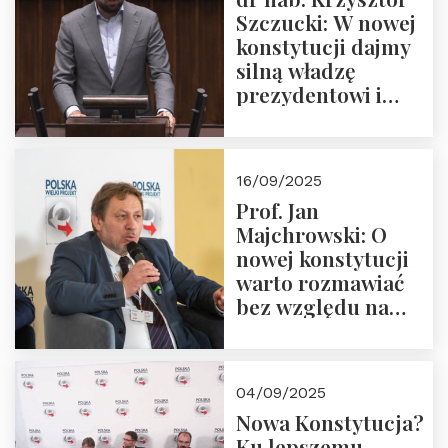
Szczucki: W nowej
konstytucji dajmy
silną władzę
prezydentowi i
pożegnajmy
dziedzictwo
Okrągłego Stołu
16/09/2025
Prof. Jan
Majchrowski: O
nowej konstytucji
warto rozmawiać
bez względu na
rezultat
04/09/2025
Nowa Konstytucja?
Ku lepszemu