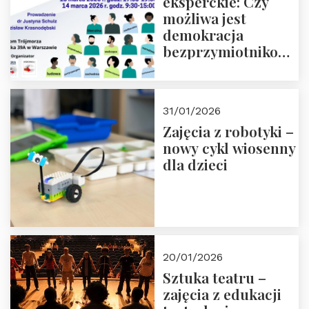
eksperckie: Czy
możliwa jest
demokracja
bezprzymiotnikowa?
13-14 marca 2026 r.
w Domu Trójmorza.
Zapisz się!
31/01/2026
Zajęcia z robotyki –
nowy cykl wiosenny
dla dzieci
20/01/2026
Sztuka teatru –
zajęcia z edukacji