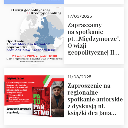
Krasnodębskim – 4
kwietnia 2025 r. –
17/03/2025
“Rosja-Niemcy…”
Zapraszamy
na spotkanie
pt. „Międzymorze”.
O wizji
geopolitycznej II
Rzeczypospolitej –
21.03.2025 r. o godz.
18:00 – prof. Kornat
11/03/2025
i prof.
Zaproszenie na
Krasnodębski
regionalne
spotkanie autorskie
z dyskusją nt.
książki dra Jana
Śpiewaka
“Patopaństwo”