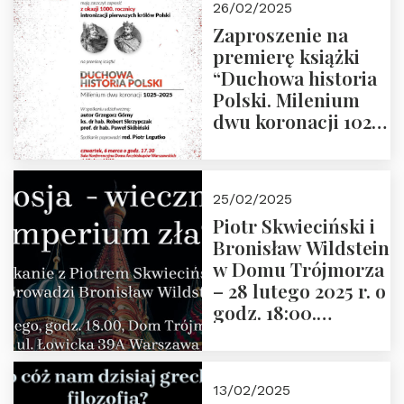
26/02/2025
Zaproszenie na
premierę książki
“Duchowa historia
Polski. Milenium
dwu koronacji 1025-
2025” autorstwa
Grzegorza
Górnego, 6 marca
25/02/2025
2025 r. godz. 17:30,
Piotr Skwieciński i
DAW ul. Miodowa
Bronisław Wildstein
17/19
w Domu Trójmorza
– 28 lutego 2025 r. o
godz. 18:00.
Zapraszamy!
13/02/2025