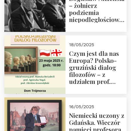
– żołnierz
podziemia
niepodległościowego
(NOW-AK), Kawaler
Orderu Orła
Białego, działacz
18/05/2025
społeczny, członek
Czym jest dla nas
Kapituły Nagrody
Europa? Polsko-
im. Prezydenta
gruziński dialog
Lecha
filozofów – z
Kaczyńskiego.
udziałem prof.
Wielki autorytet.
Mamuki
Beriashvili’ego, prof.
Agnieszki Nogal.
16/05/2025
Dom Trójmorza 23
Niemiecki uczony z
maja 2025 r. godz.
Gdańska. Wieczór
18:00.
pamięci profesora