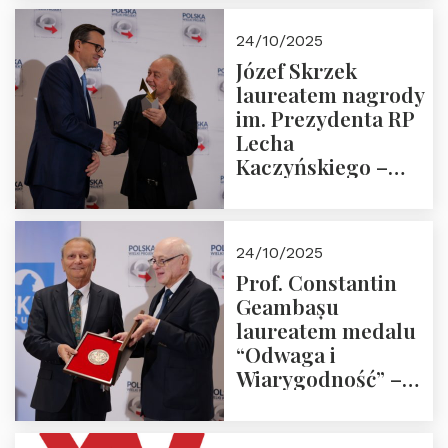
Trójmorza.
Zapraszamy!
24/10/2025
Józef Skrzek
laureatem nagrody
im. Prezydenta RP
Lecha
Kaczyńskiego –
Laudacja
24/10/2025
Prof. Constantin
Geambașu
laureatem medalu
“Odwaga i
Wiarygodność” –
Laudacja