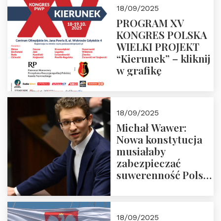
18/09/2025
PROGRAM XV
KONGRES POLSKA
WIELKI PROJEKT
“Kierunek” – kliknij
w grafikę
18/09/2025
Michał Wawer:
Nowa konstytucja
musiałaby
zabezpieczać
suwerenność Polski
i stanowić wyraz
jedności narodowej
18/09/2025