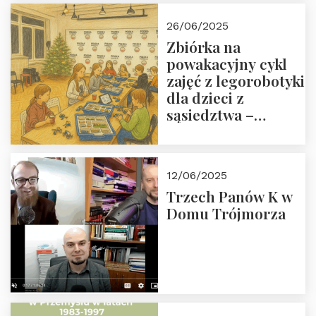
26/06/2025
Zbiórka na
powakacyjny cykl
zajęć z legorobotyki
dla dzieci z
sąsiedztwa –
wesprzyj
społeczno-
edukacyjną misję
12/06/2025
Fundacji
Trzech Panów K w
Domu Trójmorza