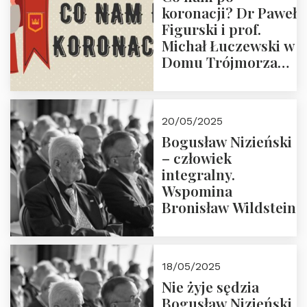
koronacji? Dr Paweł
Figurski i prof.
Michał Łuczewski w
Domu Trójmorza
30.05.2025 r. godz.
18:00. Zapraszamy!
20/05/2025
Bogusław Nizieński
– człowiek
integralny.
Wspomina
Bronisław Wildstein
18/05/2025
Nie żyje sędzia
Bogusław Nizieński