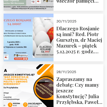
wieczór pamięci
Janusza
Krasińskiego o
godz. 18:00 oraz
30/11/2025
zwiedzanie
Dlaczego Rosjanie
Muzeum Żołnierzy
są inni? Red. Piotr
Wyklętych i
Gursztyn, dr Maciej
Więźniów
Mazurek – piątek
Politycznych PRL o
5.12.2025 r. godz.
godz. 16:00 – 19
18:00 Dom
grudnia 2025 r.
Trójmorza.
28/11/2025
Zapraszamy na
debatę: Czy mamy
jeszcze
Konstytucję? Julia
Przyłębska, Paweł