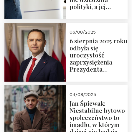
polityki, a jej
wymiar
06/08/2025
6 sierpnia 2025 roku
odbyła się
uroczystość
zaprzysiężenia
Prezydenta
Rzeczypospolitej
Polskiej Pana
Karola
04/08/2025
Nawrockiego
Jan Śpiewak:
Niestabilne bytowo
społeczeństwo to
imadło, w którym
dzieci nie będzie