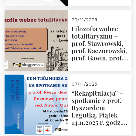
Jabłoński, Oskar
Kida, Magdalena
Murawska,
20/11/2025
Przemysław
Filozofia wobec
Sobolewski – 4
totalitaryzmu –
grudnia 2025 r.
prof. Stawrowski,
godz. 18:00.
prof. Kaczorowski,
prof. Gawin, prof.
Krasnodębski –
czwartek 27.11.2025
r. godz. 18:00
07/11/2025
“Rekapitulacja” –
spotkanie z prof.
Ryszardem
Legutką. Piątek
14.11.2025 r. godz.
18:00 w Domu