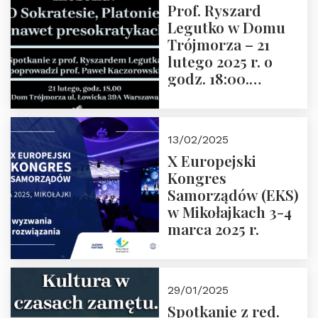
Prof. Ryszard
Legutko w Domu
Trójmorza – 21
lutego 2025 r. o
godz. 18:00.
Spotkanie prowadzi
prof. Paweł
Kaczorowski.
13/02/2025
Zapraszamy
X Europejski
Kongres
Samorządów (EKS)
w Mikołajkach 3-4
marca 2025 r.
29/01/2025
Spotkanie z red.