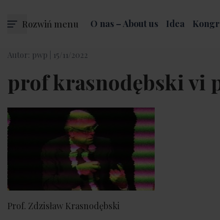
Rozwiń menu
O nas – About us
Idea
Kongr
Autor: pwp |
15/11/2022
prof krasnodębski vi
Prof. Zdzisław Krasnodębski