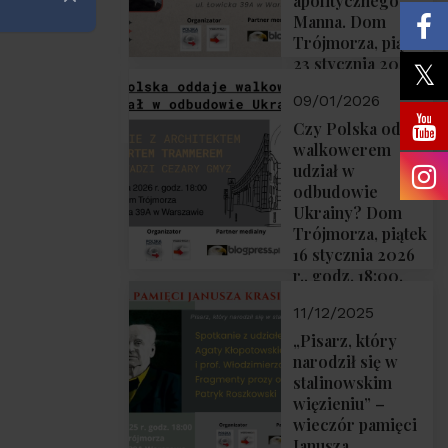
apolitycznego”
Zamknij
Manna. Dom
Trójmorza, piątek
23 stycznia 2026
r., godz. 18:00.
09/01/2026
Zapraszamy!
Czy Polska oddaje
walkowerem
udział w
odbudowie
Ukrainy? Dom
Trójmorza, piątek
16 stycznia 2026
r., godz. 18:00.
Zapraszamy!
11/12/2025
„Pisarz, który
narodził się w
stalinowskim
więzieniu” –
wieczór pamięci
Janusza