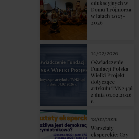
prof. Michał
edukacyjnych w
Łuczewski
Domu Trójmorza
w latach 2023-
2026
14/02/2026
Oświadczenie
Fundacji Polska
Wielki Projekt
dotyczące
artykułu TVN24.pl
z dnia 01.02.2026
r.
13/02/2026
Warsztaty
eksperckie: Czy