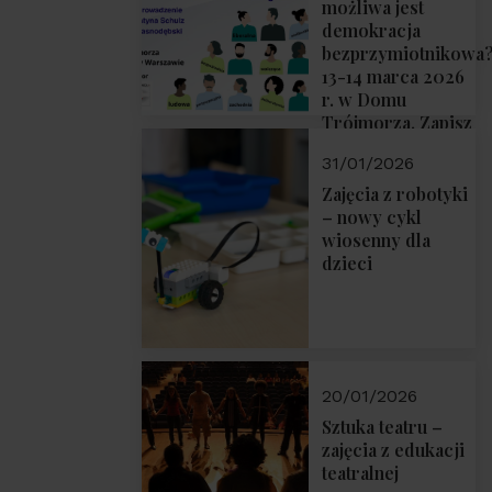
możliwa jest
demokracja
bezprzymiotnikowa
13-14 marca 2026
r. w Domu
Trójmorza. Zapisz
się!
31/01/2026
Zajęcia z robotyki
– nowy cykl
wiosenny dla
dzieci
20/01/2026
Sztuka teatru –
zajęcia z edukacji
teatralnej