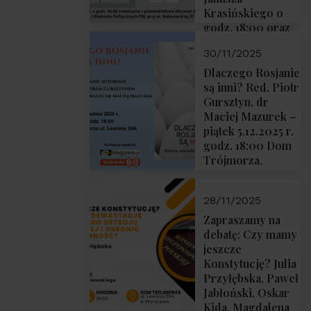
Krasińskiego o
godz. 18:00 oraz
zwiedzanie
30/11/2025
Muzeum
Żołnierzy
Dlaczego Rosjanie
Wyklętych i
są inni? Red. Piotr
Więźniów
Gursztyn, dr
Politycznych PRL
Maciej Mazurek –
o godz. 16:00 – 19
piątek 5.12.2025 r.
grudnia 2025 r.
godz. 18:00 Dom
Trójmorza.
28/11/2025
Zapraszamy na
debatę: Czy mamy
jeszcze
Konstytucję? Julia
Przyłębska, Paweł
Jabłoński, Oskar
Kida, Magdalena