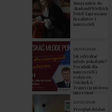
Rusza nabór do
Akademii Wielkich
Dzieł! Zapraszamy
licealistów i
nauczycieli
08/04/2026
Jak odzyskać
młode pokolenie?
Poradnik dla
nauczycieli i
rodziców.
Odcinek 6.
Tranzycja płciowa
jako rytuał
przejścia.
23/02/2026
Rozmawiają red.
Grzegorz Górny i
Przegląd działań