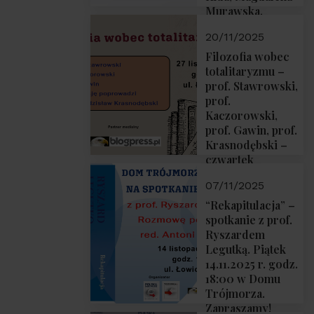
Murawska,
Przemysław
20/11/2025
Sobolewski – 4
grudnia 2025 r.
Filozofia wobec
godz. 18:00.
totalitaryzmu –
prof. Stawrowski,
prof.
Kaczorowski,
prof. Gawin, prof.
Krasnodębski –
czwartek
27.11.2025 r. godz.
07/11/2025
18:00
“Rekapitulacja” –
spotkanie z prof.
Ryszardem
Legutką. Piątek
14.11.2025 r. godz.
18:00 w Domu
Trójmorza.
Zapraszamy!