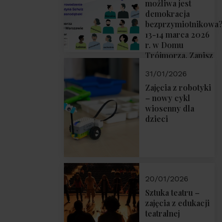
możliwa jest
demokracja
bezprzymiotnikowa
13-14 marca 2026
r. w Domu
Trójmorza. Zapisz
się!
31/01/2026
Zajęcia z robotyki
– nowy cykl
wiosenny dla
dzieci
20/01/2026
Sztuka teatru –
zajęcia z edukacji
teatralnej