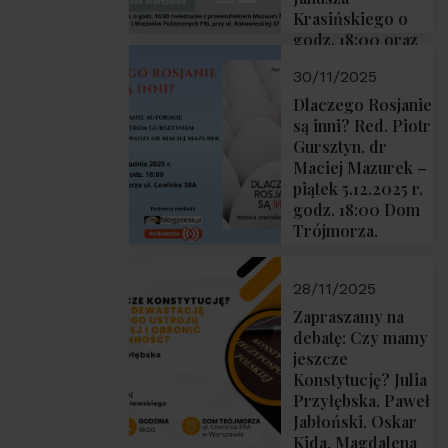
Krasińskiego o
godz. 18:00 oraz
zwiedzanie
30/11/2025
Muzeum
Żołnierzy
Dlaczego Rosjanie
Wyklętych i
są inni? Red. Piotr
Więźniów
Gursztyn, dr
Politycznych PRL
Maciej Mazurek –
o godz. 16:00 – 19
piątek 5.12.2025 r.
grudnia 2025 r.
godz. 18:00 Dom
Trójmorza.
28/11/2025
Zapraszamy na
debatę: Czy mamy
jeszcze
Konstytucję? Julia
Przyłębska, Paweł
Jabłoński, Oskar
Kida, Magdalena