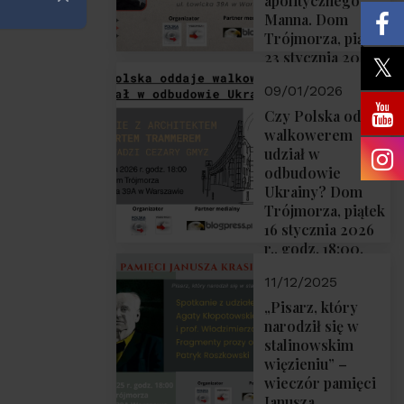
apolitycznego”
Zamknij
Manna. Dom
Trójmorza, piątek
23 stycznia 2026
r., godz. 18:00.
09/01/2026
Zapraszamy!
Czy Polska oddaje
walkowerem
udział w
odbudowie
Ukrainy? Dom
Trójmorza, piątek
16 stycznia 2026
r., godz. 18:00.
Zapraszamy!
11/12/2025
„Pisarz, który
narodził się w
stalinowskim
więzieniu” –
wieczór pamięci
Janusza