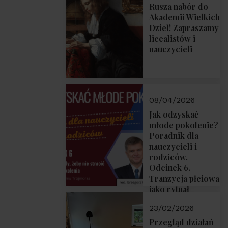
Rusza nabór do
Akademii Wielkich
Dzieł! Zapraszamy
licealistów i
nauczycieli
08/04/2026
Jak odzyskać
młode pokolenie?
Poradnik dla
nauczycieli i
rodziców.
Odcinek 6.
Tranzycja płciowa
jako rytuał
przejścia.
23/02/2026
Rozmawiają red.
Grzegorz Górny i
Przegląd działań