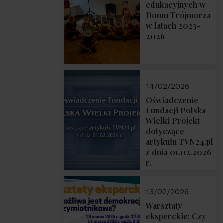
prof. Michał
edukacyjnych w
Łuczewski
Domu Trójmorza
w latach 2023-
2026
14/02/2026
Oświadczenie
Fundacji Polska
Wielki Projekt
dotyczące
artykułu TVN24.pl
z dnia 01.02.2026
r.
13/02/2026
Warsztaty
eksperckie: Czy