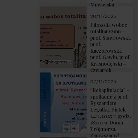
Murawska,
Przemysław
20/11/2025
Sobolewski – 4
grudnia 2025 r.
Filozofia wobec
godz. 18:00.
totalitaryzmu –
prof. Stawrowski,
prof.
Kaczorowski,
prof. Gawin, prof.
Krasnodębski –
czwartek
27.11.2025 r. godz.
07/11/2025
18:00
“Rekapitulacja” –
spotkanie z prof.
Ryszardem
Legutką. Piątek
14.11.2025 r. godz.
18:00 w Domu
Trójmorza.
Zapraszamy!