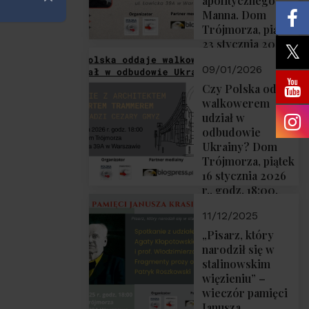
apolitycznego”
Zamknij
Manna. Dom
Trójmorza, piątek
23 stycznia 2026
r., godz. 18:00.
09/01/2026
Zapraszamy!
Czy Polska oddaje
walkowerem
udział w
odbudowie
Ukrainy? Dom
Trójmorza, piątek
16 stycznia 2026
r., godz. 18:00.
Zapraszamy!
11/12/2025
„Pisarz, który
narodził się w
stalinowskim
więzieniu” –
wieczór pamięci
Janusza