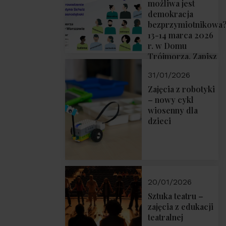
możliwa jest
demokracja
bezprzymiotnikowa
13-14 marca 2026
r. w Domu
Trójmorza. Zapisz
się!
31/01/2026
Zajęcia z robotyki
– nowy cykl
wiosenny dla
dzieci
20/01/2026
Sztuka teatru –
zajęcia z edukacji
teatralnej