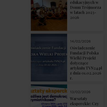
prof. Michał
edukacyjnych w
Łuczewski
Domu Trójmorza
w latach 2023-
2026
14/02/2026
Oświadczenie
Fundacji Polska
Wielki Projekt
dotyczące
artykułu TVN24.pl
z dnia 01.02.2026
r.
13/02/2026
Warsztaty
eksperckie: Czy