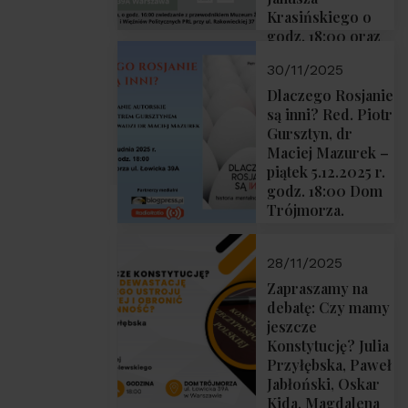
Krasińskiego o
godz. 18:00 oraz
zwiedzanie
30/11/2025
Muzeum
Żołnierzy
Dlaczego Rosjanie
Wyklętych i
są inni? Red. Piotr
Więźniów
Gursztyn, dr
Politycznych PRL
Maciej Mazurek –
o godz. 16:00 – 19
piątek 5.12.2025 r.
grudnia 2025 r.
godz. 18:00 Dom
Trójmorza.
28/11/2025
Zapraszamy na
debatę: Czy mamy
jeszcze
Konstytucję? Julia
Przyłębska, Paweł
Jabłoński, Oskar
Kida, Magdalena