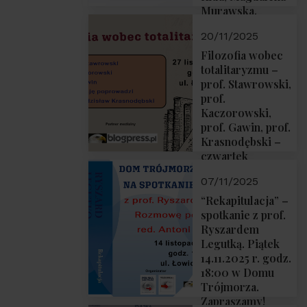
Murawska,
Przemysław
20/11/2025
Sobolewski – 4
grudnia 2025 r.
Filozofia wobec
godz. 18:00.
totalitaryzmu –
prof. Stawrowski,
prof.
Kaczorowski,
prof. Gawin, prof.
Krasnodębski –
czwartek
27.11.2025 r. godz.
07/11/2025
18:00
“Rekapitulacja” –
spotkanie z prof.
Ryszardem
Legutką. Piątek
14.11.2025 r. godz.
18:00 w Domu
Trójmorza.
Zapraszamy!