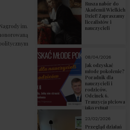
Rusza nabór do
Akademii Wielkich
Dzieł! Zapraszamy
licealistów i
 Nagrody im.
nauczycieli
uhonorowaną
politycznym
08/04/2026
Jak odzyskać
młode pokolenie?
Poradnik dla
nauczycieli i
rodziców.
Odcinek 6.
Tranzycja płciowa
jako rytuał
przejścia.
23/02/2026
Rozmawiają red.
Grzegorz Górny i
Przegląd działań