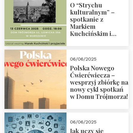
O “Strychu
kulturalnym” –
spotkanie z
Markiem
Kuchcińskim i
przyjaciółmi.
Zapraszamy 13
czerwca 2025 r. o
06/06/2025
18:00
Polska Nowego
Ćwierćwiecza –
wesprzyj zbiórkę na
nowy cykl spotkań
w Domu Trójmorza!
06/06/2025
Jak uczy się