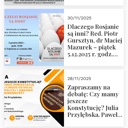
Janusza
Krasińskiego o
godz. 18:00 oraz
30/11/2025
zwiedzanie
Dlaczego Rosjanie
Muzeum Żołnierzy
są inni? Red. Piotr
Wyklętych i
Gursztyn, dr Maciej
Więźniów
Mazurek – piątek
Politycznych PRL o
5.12.2025 r. godz.
godz. 16:00 – 19
18:00 Dom
grudnia 2025 r.
Trójmorza.
28/11/2025
Zapraszamy na
debatę: Czy mamy
jeszcze
Konstytucję? Julia
Przyłębska, Paweł
Jabłoński, Oskar