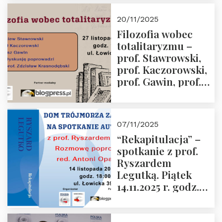
Kida, Magdalena
Murawska,
20/11/2025
Przemysław
Filozofia wobec
Sobolewski – 4
totalitaryzmu –
grudnia 2025 r.
prof. Stawrowski,
godz. 18:00.
prof. Kaczorowski,
prof. Gawin, prof.
Krasnodębski –
czwartek 27.11.2025
r. godz. 18:00
07/11/2025
“Rekapitulacja” –
spotkanie z prof.
Ryszardem
Legutką. Piątek
14.11.2025 r. godz.
18:00 w Domu
Trójmorza.