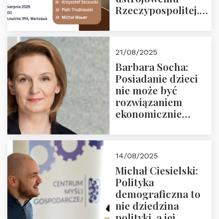
Rzeczypospolitej.
Zapraszamy na
drugie spotkanie z
cyklu “Polska
21/08/2025
Nowego
Barbara Socha:
Ćwierćwiecza”
Posiadanie dzieci
nie może być
rozwiązaniem
ekonomicznie
nieracjonalnym
14/08/2025
Michał Ciesielski:
Polityka
demograficzna to
nie dziedzina
polityki, a jej