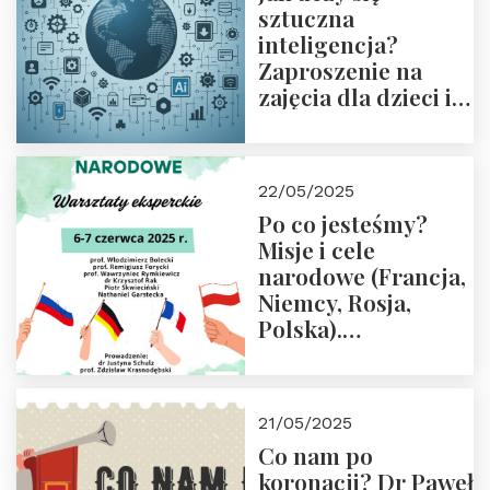
sztuczna
inteligencja?
Zaproszenie na
zajęcia dla dzieci i
rodziców
22/05/2025
Po co jesteśmy?
Misje i cele
narodowe (Francja,
Niemcy, Rosja,
Polska).
Dwudniowe
eksperckie
warsztaty.
21/05/2025
Zapraszamy do
Co nam po
zapisów.
koronacji? Dr Paweł