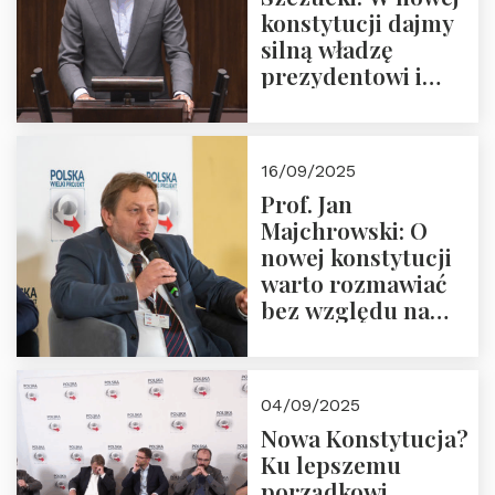
konstytucji dajmy
silną władzę
prezydentowi i
pożegnajmy
dziedzictwo
Okrągłego Stołu
16/09/2025
Prof. Jan
Majchrowski: O
nowej konstytucji
warto rozmawiać
bez względu na
rezultat
04/09/2025
Nowa Konstytucja?
Ku lepszemu
porządkowi