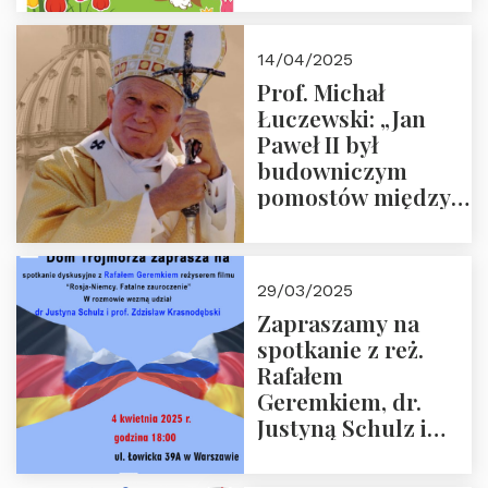
14/04/2025
Prof. Michał
Łuczewski: „Jan
Paweł II był
budowniczym
pomostów między
sprzecznościami”
29/03/2025
Zapraszamy na
spotkanie z reż.
Rafałem
Geremkiem, dr.
Justyną Schulz i
prof. Zdzisławem
Krasnodębskim – 4