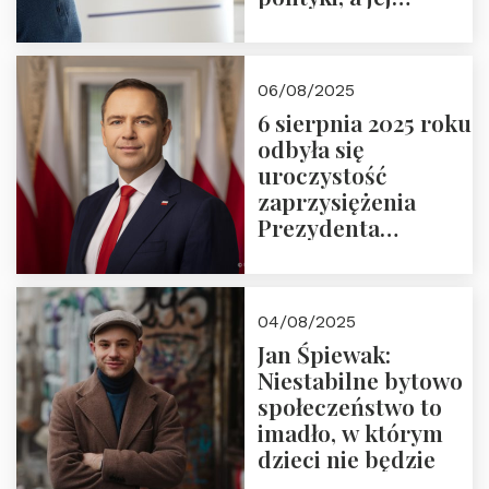
wymiar
06/08/2025
6 sierpnia 2025 roku
odbyła się
uroczystość
zaprzysiężenia
Prezydenta
Rzeczypospolitej
Polskiej Pana
Karola
04/08/2025
Nawrockiego
Jan Śpiewak:
Niestabilne bytowo
społeczeństwo to
imadło, w którym
dzieci nie będzie