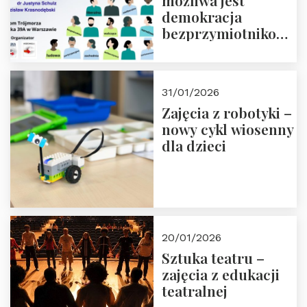
możliwa jest
demokracja
bezprzymiotnikowa?
13-14 marca 2026 r.
w Domu Trójmorza.
Zapisz się!
31/01/2026
Zajęcia z robotyki –
nowy cykl wiosenny
dla dzieci
20/01/2026
Sztuka teatru –
zajęcia z edukacji
teatralnej