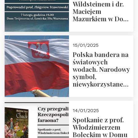
Wildsteinem i dr.
Maciejem
Mazurkiem w Domu
Trójmorza – 7
lutego 2025 r. o
godz. 18:00.
15/01/2025
Prowadzi prof.
Polska bandera na
Zbigniew
światowych
Stawrowski
wodach. Narodowy
symbol,
niewykorzystane
możliwości i
wyzwania
przyszłości
14/01/2025
Spotkanie z prof.
Włodzimierzem
Boleckim w Domu