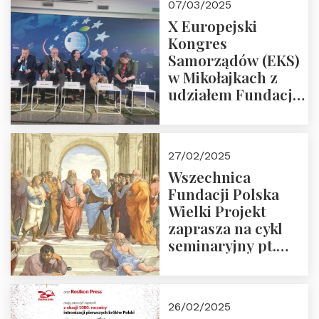
07/03/2025
X Europejski
Kongres
Samorządów (EKS)
w Mikołajkach z
udziałem Fundacji
Polska Wielki
Projekt – 2025 r.
27/02/2025
Wszechnica
Fundacji Polska
Wielki Projekt
zaprasza na cykl
seminaryjny pt.
“Zapomniane
arcydzieła filozofii
europejskiej”
26/02/2025