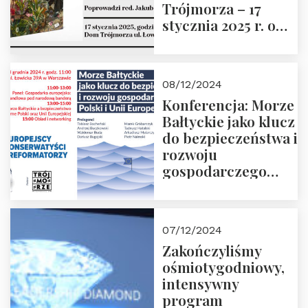
Trójmorza – 17
stycznia 2025 r. o
godz. 18:00.
Prowadzi red. Jakub
Moroz
08/12/2024
Konferencja: Morze
Bałtyckie jako klucz
do bezpieczeństwa i
rozwoju
gospodarczego
Polski i Unii
Europejskiej –
13.12.2024 r.
07/12/2024
ZAPRASZAMY
Zakończyliśmy
ośmiotygodniowy,
intensywny
program