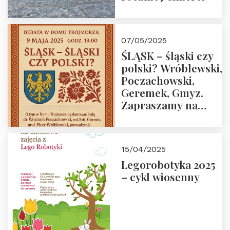
07/05/2025
ŚLĄSK – śląski czy
polski? Wróblewski,
Poczachowski,
Geremek, Gmyz.
Zapraszamy na
spotkanie 9 maja
2025 r. o godz. 18:00
do Domu
15/04/2025
Trójmorza.
Legorobotyka 2025
– cykl wiosenny