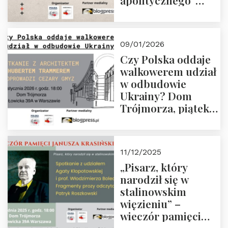
apolitycznego”
Manna. Dom
Trójmorza, piątek
23 stycznia 2026 r.,
09/01/2026
godz. 18:00.
Czy Polska oddaje
Zapraszamy!
walkowerem udział
w odbudowie
Ukrainy? Dom
Trójmorza, piątek
16 stycznia 2026 r.,
godz. 18:00.
Zapraszamy!
11/12/2025
„Pisarz, który
narodził się w
stalinowskim
więzieniu” –
wieczór pamięci