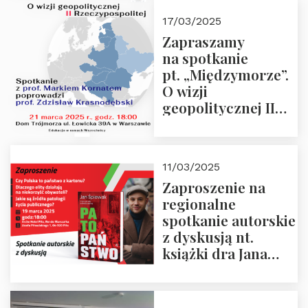
kwietnia 2025 r. –
17/03/2025
“Rosja-Niemcy…”
Zapraszamy
na spotkanie
pt. „Międzymorze”.
O wizji
geopolitycznej II
Rzeczypospolitej –
21.03.2025 r. o godz.
18:00 – prof. Kornat
11/03/2025
i prof.
Zaproszenie na
Krasnodębski
regionalne
spotkanie autorskie
z dyskusją nt.
książki dra Jana
Śpiewaka
“Patopaństwo”