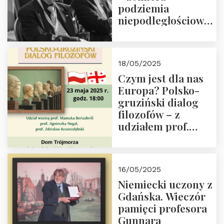
podziemia
niepodległościowego
(NOW-AK), Kawaler
Orderu Orła
Białego, działacz
18/05/2025
społeczny, członek
Czym jest dla nas
Kapituły Nagrody
Europa? Polsko-
im. Prezydenta
gruziński dialog
Lecha
filozofów – z
Kaczyńskiego.
udziałem prof.
Wielki autorytet.
Mamuki
Beriashvili’ego, prof.
Agnieszki Nogal.
16/05/2025
Dom Trójmorza 23
Niemiecki uczony z
maja 2025 r. godz.
Gdańska. Wieczór
18:00.
pamięci profesora
Gunnara