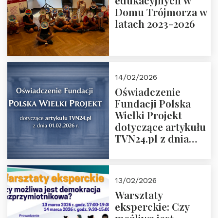
edukacyjnych w
prof. Michał
Domu Trójmorza w
Łuczewski
latach 2023-2026
14/02/2026
Oświadczenie
Fundacji Polska
Wielki Projekt
dotyczące artykułu
TVN24.pl z dnia
01.02.2026 r.
13/02/2026
Warsztaty
eksperckie: Czy