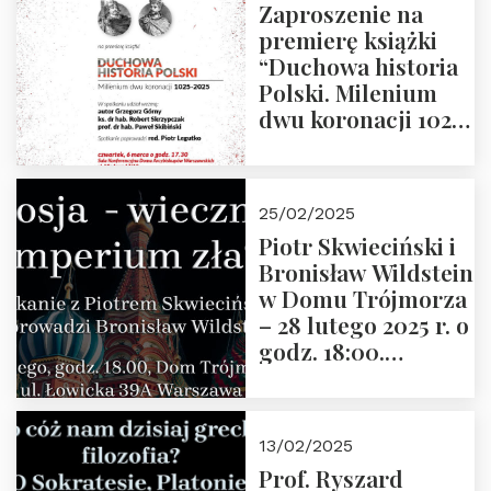
Zaproszenie na
premierę książki
“Duchowa historia
Polski. Milenium
dwu koronacji 1025-
2025” autorstwa
Grzegorza
Górnego, 6 marca
25/02/2025
2025 r. godz. 17:30,
Piotr Skwieciński i
DAW ul. Miodowa
Bronisław Wildstein
17/19
w Domu Trójmorza
– 28 lutego 2025 r. o
godz. 18:00.
Zapraszamy!
13/02/2025
Prof. Ryszard