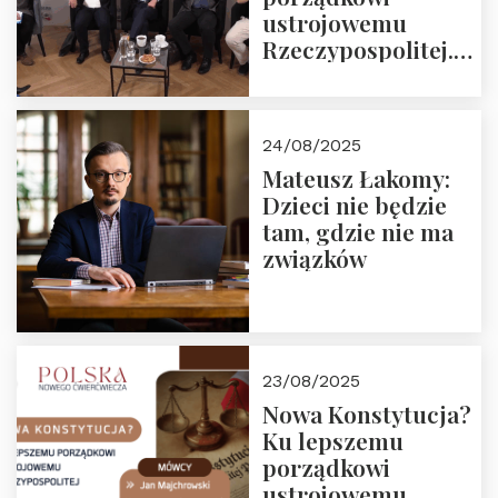
ustrojowemu
Rzeczypospolitej.
Zapraszamy do
obejrzenia nagrania
24/08/2025
Mateusz Łakomy:
Dzieci nie będzie
tam, gdzie nie ma
związków
23/08/2025
Nowa Konstytucja?
Ku lepszemu
porządkowi
ustrojowemu