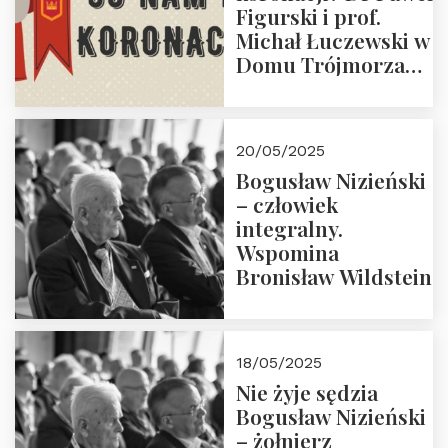
Figurski i prof.
Michał Łuczewski w
Domu Trójmorza
30.05.2025 r. godz.
18:00. Zapraszamy!
20/05/2025
Bogusław Nizieński
– człowiek
integralny.
Wspomina
Bronisław Wildstein
18/05/2025
Nie żyje sędzia
Bogusław Nizieński
– żołnierz