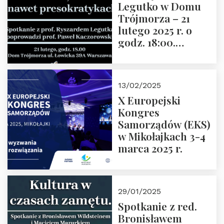
Legutko w Domu
Trójmorza – 21
lutego 2025 r. o
godz. 18:00.
Spotkanie prowadzi
prof. Paweł
Kaczorowski.
13/02/2025
Zapraszamy
X Europejski
Kongres
Samorządów (EKS)
w Mikołajkach 3-4
marca 2025 r.
29/01/2025
Spotkanie z red.
Bronisławem