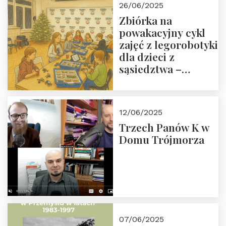
26/06/2025
Zbiórka na
powakacyjny cykl
zajęć z legorobotyki
dla dzieci z
sąsiedztwa –
wesprzyj
społeczno-
edukacyjną misję
12/06/2025
Fundacji
Trzech Panów K w
Domu Trójmorza
07/06/2025