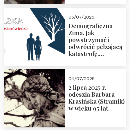
05/07/2025
Demograficzna
Zima. Jak
powstrzymać i
odwrócić pełzającą
katastrofę.
Zapraszamy na
pierwsze spotkanie
z cyklu “Polska
04/07/2025
Nowego
2 lipca 2025 r.
Ćwierćwiecza”
odeszła Barbara
Krasińska (Stramik)
w wieku 95 lat.