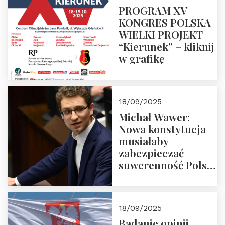
PROGRAM XV
KONGRES POLSKA
WIELKI PROJEKT
“Kierunek” – kliknij
w grafikę
18/09/2025
Michał Wawer:
Nowa konstytucja
musiałaby
zabezpieczać
suwerenność Polski
i stanowić wyraz
jedności narodowej
18/09/2025
Badanie opinii