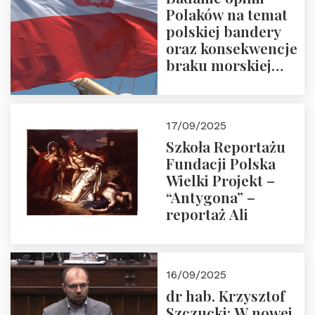
Polaków na temat
polskiej bandery
oraz konsekwencje
braku morskiej
floty handlowej pod
narodową banderą
17/09/2025
Szkoła Reportażu
Fundacji Polska
Wielki Projekt –
“Antygona” –
reportaż Ali
16/09/2025
dr hab. Krzysztof
Szczucki: W nowej