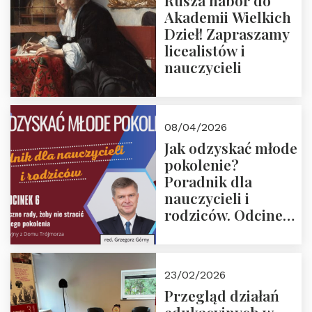
Rusza nabór do
Akademii Wielkich
Dzieł! Zapraszamy
licealistów i
nauczycieli
08/04/2026
Jak odzyskać młode
pokolenie?
Poradnik dla
nauczycieli i
rodziców. Odcinek
6. Tranzycja
płciowa jako rytuał
przejścia.
23/02/2026
Rozmawiają red.
Przegląd działań
Grzegorz Górny i