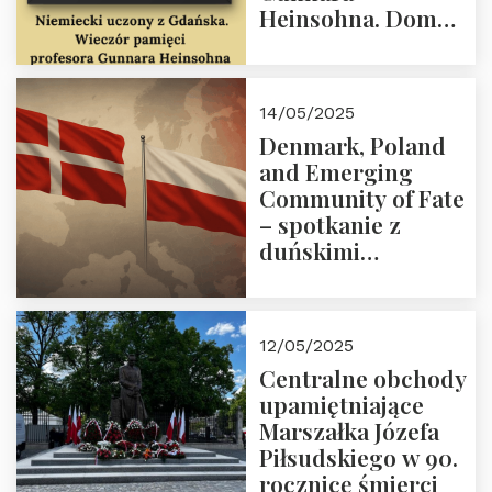
Heinsohna. Dom
Trójmorza 16 maja
2025 r. godz. 18:00.
Zapraszamy!
14/05/2025
Denmark, Poland
and Emerging
Community of Fate
– spotkanie z
duńskimi
konserwatystami
młodego pokolenia
w Domu Trójmorza
12/05/2025
Centralne obchody
upamiętniające
Marszałka Józefa
Piłsudskiego w 90.
rocznicę śmierci