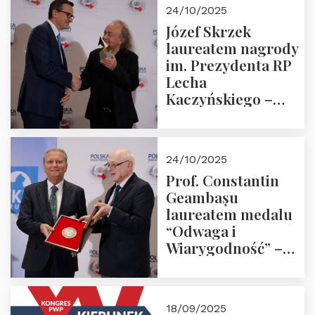
Zapraszamy!
24/10/2025
Józef Skrzek
laureatem nagrody
im. Prezydenta RP
Lecha
Kaczyńskiego –
Laudacja
24/10/2025
Prof. Constantin
Geambașu
laureatem medalu
“Odwaga i
Wiarygodność” –
Laudacja
18/09/2025