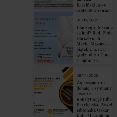
Krasińskiego o
godz. 18:00 oraz
zwiedzanie
30/11/2025
Muzeum
Żołnierzy
Dlaczego Rosjanie
Wyklętych i
są inni? Red. Piotr
Więźniów
Gursztyn, dr
Politycznych PRL
Maciej Mazurek –
o godz. 16:00 – 19
piątek 5.12.2025 r.
grudnia 2025 r.
godz. 18:00 Dom
Trójmorza.
28/11/2025
Zapraszamy na
debatę: Czy mamy
jeszcze
Konstytucję? Julia
Przyłębska, Paweł
Jabłoński, Oskar
Kida, Magdalena