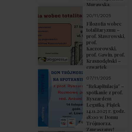
Murawska,
Przemysław
20/11/2025
Sobolewski – 4
grudnia 2025 r.
Filozofia wobec
godz. 18:00.
totalitaryzmu –
prof. Stawrowski,
prof.
Kaczorowski,
prof. Gawin, prof.
Krasnodębski –
czwartek
27.11.2025 r. godz.
07/11/2025
18:00
“Rekapitulacja” –
spotkanie z prof.
Ryszardem
Legutką. Piątek
14.11.2025 r. godz.
18:00 w Domu
Trójmorza.
Zapraszamy!