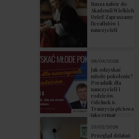
Rusza nabór do
Akademii Wielkich
Dzieł! Zapraszamy
licealistów i
nauczycieli
08/04/2026
Jak odzyskać
młode pokolenie?
Poradnik dla
nauczycieli i
rodziców.
Odcinek 6.
Tranzycja płciowa
jako rytuał
przejścia.
23/02/2026
Rozmawiają red.
Grzegorz Górny i
Przegląd działań