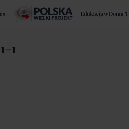
es
Edukacja w Domu T
1-1