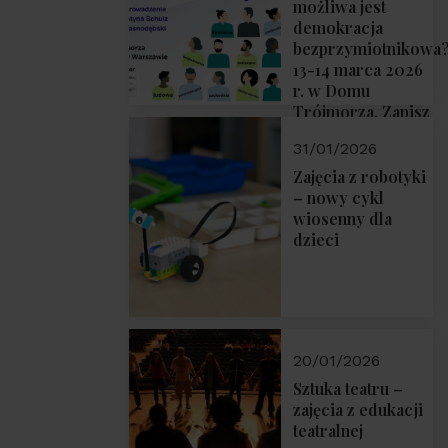
możliwa jest
demokracja
bezprzymiotnikowa
13-14 marca 2026
r. w Domu
Trójmorza. Zapisz
się!
31/01/2026
Zajęcia z robotyki
– nowy cykl
wiosenny dla
dzieci
20/01/2026
Sztuka teatru –
zajęcia z edukacji
teatralnej