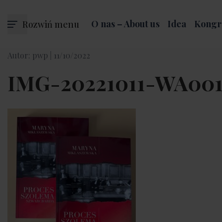
Rozwiń menu
O nas – About us
Idea
Kongr
Autor: pwp |
11/10/2022
IMG-20221011-WA001