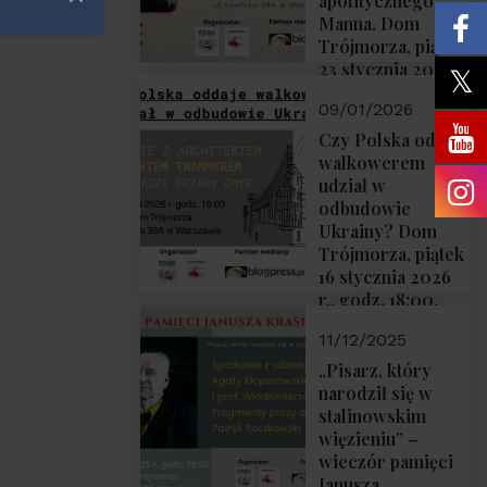
apolitycznego”
Zamknij
Manna. Dom
Trójmorza, piątek
23 stycznia 2026
r., godz. 18:00.
09/01/2026
Zapraszamy!
Czy Polska oddaje
walkowerem
udział w
odbudowie
Ukrainy? Dom
Trójmorza, piątek
16 stycznia 2026
r., godz. 18:00.
Zapraszamy!
11/12/2025
„Pisarz, który
narodził się w
stalinowskim
więzieniu” –
wieczór pamięci
Janusza