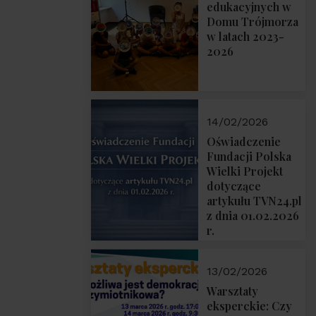
prof. Michał
edukacyjnych w
Łuczewski
Domu Trójmorza
w latach 2023-
2026
14/02/2026
Oświadczenie
Fundacji Polska
Wielki Projekt
dotyczące
artykułu TVN24.pl
z dnia 01.02.2026
r.
13/02/2026
Warsztaty
eksperckie: Czy