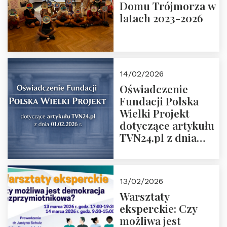
Domu Trójmorza w
Łuczewski
latach 2023-2026
14/02/2026
Oświadczenie
Fundacji Polska
Wielki Projekt
dotyczące artykułu
TVN24.pl z dnia
01.02.2026 r.
13/02/2026
Warsztaty
eksperckie: Czy
możliwa jest