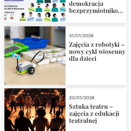
demokracja
bezprzymiotnikowa?
13-14 marca 2026 r.
w Domu Trójmorza.
Zapisz się!
31/01/2026
Zajęcia z robotyki –
nowy cykl wiosenny
dla dzieci
20/01/2026
Sztuka teatru –
zajęcia z edukacji
teatralnej