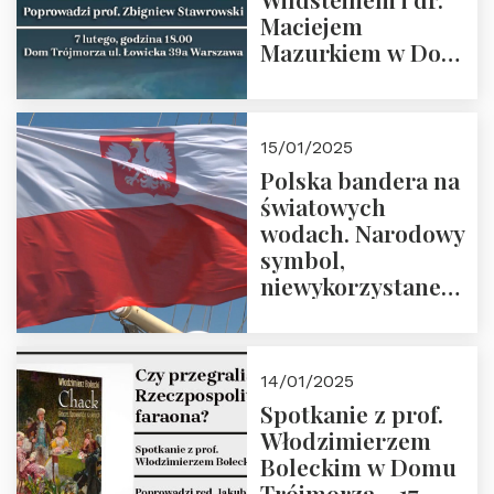
Maciejem
Mazurkiem w Domu
Trójmorza – 7
lutego 2025 r. o
godz. 18:00.
15/01/2025
Prowadzi prof.
Polska bandera na
Zbigniew
światowych
Stawrowski
wodach. Narodowy
symbol,
niewykorzystane
możliwości i
wyzwania
przyszłości
14/01/2025
Spotkanie z prof.
Włodzimierzem
Boleckim w Domu
Trójmorza – 17