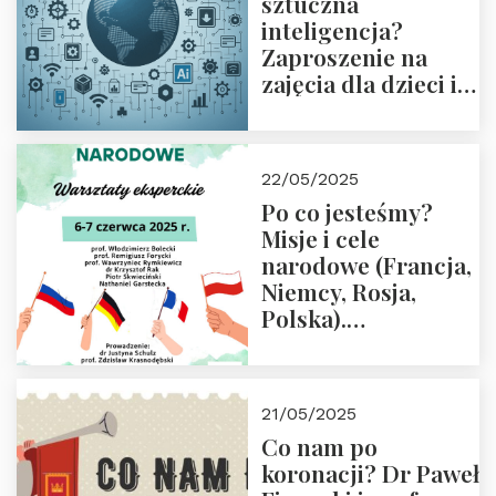
sztuczna
inteligencja?
Zaproszenie na
zajęcia dla dzieci i
rodziców
22/05/2025
Po co jesteśmy?
Misje i cele
narodowe (Francja,
Niemcy, Rosja,
Polska).
Dwudniowe
eksperckie
warsztaty.
21/05/2025
Zapraszamy do
Co nam po
zapisów.
koronacji? Dr Paweł