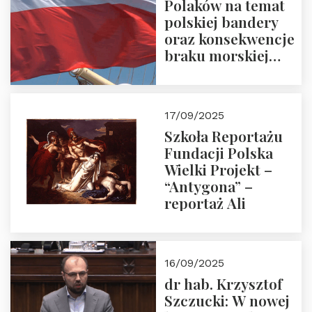
Polaków na temat
polskiej bandery
oraz konsekwencje
braku morskiej
floty handlowej pod
narodową banderą
17/09/2025
Szkoła Reportażu
Fundacji Polska
Wielki Projekt –
“Antygona” –
reportaż Ali
16/09/2025
dr hab. Krzysztof
Szczucki: W nowej