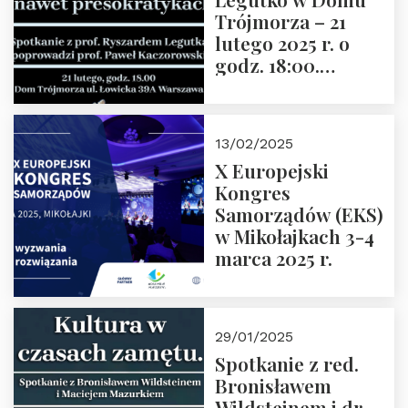
Trójmorza – 21
lutego 2025 r. o
godz. 18:00.
Spotkanie prowadzi
prof. Paweł
Kaczorowski.
13/02/2025
Zapraszamy
X Europejski
Kongres
Samorządów (EKS)
w Mikołajkach 3-4
marca 2025 r.
29/01/2025
Spotkanie z red.
Bronisławem
Wildsteinem i dr.