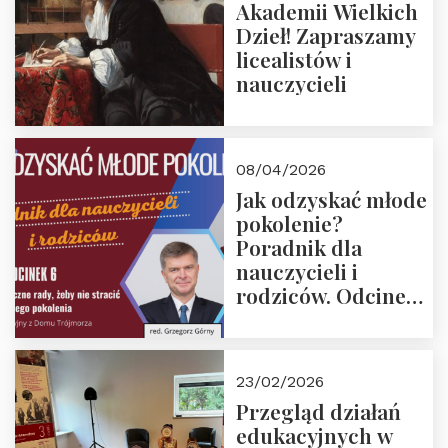
Akademii Wielkich
Dzieł! Zapraszamy
licealistów i
nauczycieli
08/04/2026
Jak odzyskać młode
pokolenie?
Poradnik dla
nauczycieli i
rodziców. Odcinek
6. Tranzycja
płciowa jako rytuał
przejścia.
23/02/2026
Rozmawiają red.
Przegląd działań
Grzegorz Górny i
edukacyjnych w
prof. Michał