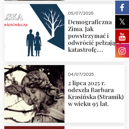
05/07/2025
Demograficzna
Zima. Jak
powstrzymać i
odwrócić pełzającą
katastrofę.
Zapraszamy na
pierwsze spotkanie
z cyklu “Polska
04/07/2025
Nowego
2 lipca 2025 r.
Ćwierćwiecza”
odeszła Barbara
Krasińska (Stramik)
w wieku 95 lat.