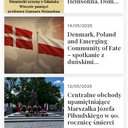
Heinsohna. Dom
Trójmorza 16 maja
2025 r. godz. 18:00.
Zapraszamy!
14/05/2025
Denmark, Poland
and Emerging
Community of Fate
– spotkanie z
duńskimi
konserwatystami
młodego pokolenia
w Domu Trójmorza
12/05/2025
Centralne obchody
upamiętniające
Marszałka Józefa
Piłsudskiego w 90.
rocznicę śmierci