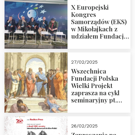
X Europejski
Kongres
Samorządów (EKS)
w Mikołajkach z
udziałem Fundacji
Polska Wielki
Projekt – 2025 r.
27/02/2025
Wszechnica
Fundacji Polska
Wielki Projekt
zaprasza na cykl
seminaryjny pt.
“Zapomniane
arcydzieła filozofii
europejskiej”
26/02/2025
Zaproszenie na