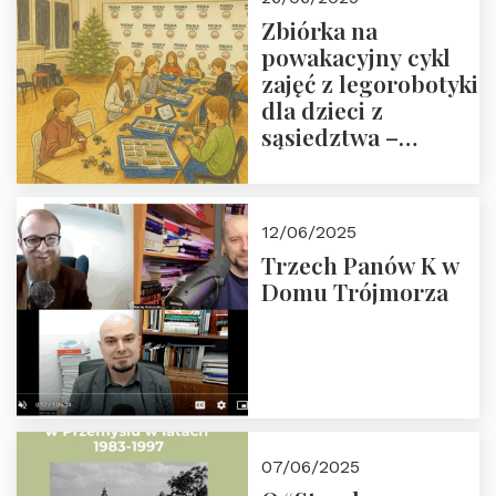
Zbiórka na
powakacyjny cykl
zajęć z legorobotyki
dla dzieci z
sąsiedztwa –
wesprzyj
społeczno-
edukacyjną misję
12/06/2025
Fundacji
Trzech Panów K w
Domu Trójmorza
07/06/2025