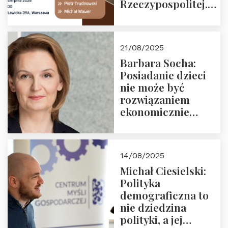
Rzeczypospolitej.
Zapraszamy na
drugie spotkanie z
cyklu “Polska
21/08/2025
Nowego
Barbara Socha:
Ćwierćwiecza”
Posiadanie dzieci
nie może być
rozwiązaniem
ekonomicznie
nieracjonalnym
14/08/2025
Michał Ciesielski:
Polityka
demograficzna to
nie dziedzina
polityki, a jej