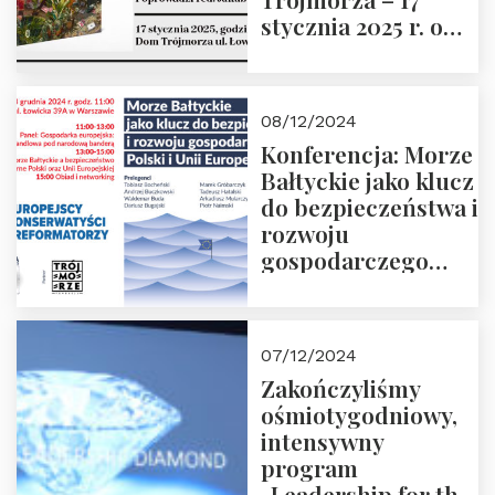
stycznia 2025 r. o
godz. 18:00.
Prowadzi red. Jakub
Moroz
08/12/2024
Konferencja: Morze
Bałtyckie jako klucz
do bezpieczeństwa i
rozwoju
gospodarczego
Polski i Unii
Europejskiej –
13.12.2024 r.
07/12/2024
ZAPRASZAMY
Zakończyliśmy
ośmiotygodniowy,
intensywny
program
„Leadership for the