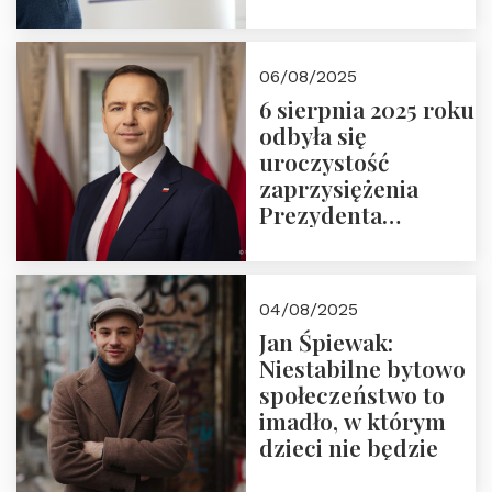
wymiar
06/08/2025
6 sierpnia 2025 roku
odbyła się
uroczystość
zaprzysiężenia
Prezydenta
Rzeczypospolitej
Polskiej Pana
Karola
04/08/2025
Nawrockiego
Jan Śpiewak:
Niestabilne bytowo
społeczeństwo to
imadło, w którym
dzieci nie będzie