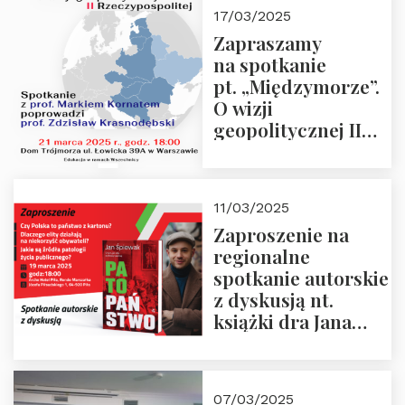
kwietnia 2025 r. –
17/03/2025
“Rosja-Niemcy…”
Zapraszamy
na spotkanie
pt. „Międzymorze”.
O wizji
geopolitycznej II
Rzeczypospolitej –
21.03.2025 r. o godz.
18:00 – prof. Kornat
11/03/2025
i prof.
Zaproszenie na
Krasnodębski
regionalne
spotkanie autorskie
z dyskusją nt.
książki dra Jana
Śpiewaka
“Patopaństwo”
07/03/2025