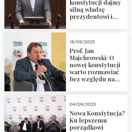
konstytucji dajmy
silną władzę
prezydentowi i
pożegnajmy
dziedzictwo
Okrągłego Stołu
16/09/2025
Prof. Jan
Majchrowski: O
nowej konstytucji
warto rozmawiać
bez względu na
rezultat
04/09/2025
Nowa Konstytucja?
Ku lepszemu
porządkowi