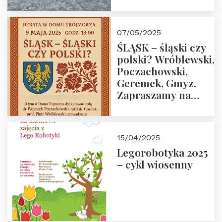
07/05/2025
ŚLĄSK – śląski czy
polski? Wróblewski,
Poczachowski,
Geremek, Gmyz.
Zapraszamy na
spotkanie 9 maja
2025 r. o godz. 18:00
do Domu
15/04/2025
Trójmorza.
Legorobotyka 2025
– cykl wiosenny