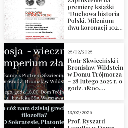
premierę książki
“Duchowa historia
Polski. Milenium
dwu koronacji 1025-
2025” autorstwa
Grzegorza
Górnego, 6 marca
25/02/2025
2025 r. godz. 17:30,
Piotr Skwieciński i
DAW ul. Miodowa
Bronisław Wildstein
17/19
w Domu Trójmorza
– 28 lutego 2025 r. o
godz. 18:00.
Zapraszamy!
13/02/2025
Prof. Ryszard
Legutko w Domu