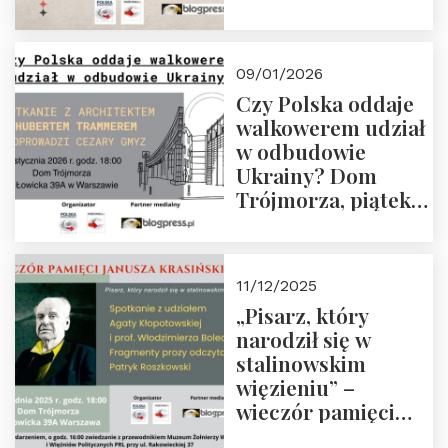
Manna. Dom
Trójmorza, piątek
23 stycznia 2026 r.,
09/01/2026
godz. 18:00.
Czy Polska oddaje
Zapraszamy!
walkowerem udział
w odbudowie
Ukrainy? Dom
Trójmorza, piątek
16 stycznia 2026 r.,
godz. 18:00.
Zapraszamy!
11/12/2025
„Pisarz, który
narodził się w
stalinowskim
więzieniu” –
wieczór pamięci
Janusza