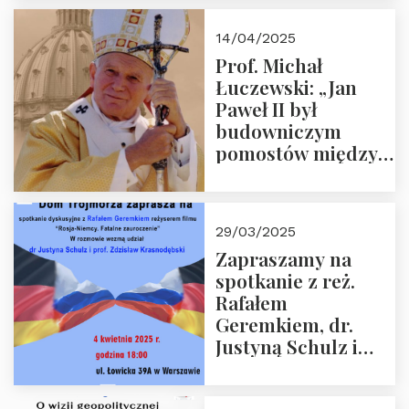
14/04/2025
Prof. Michał
Łuczewski: „Jan
Paweł II był
budowniczym
pomostów między
sprzecznościami”
29/03/2025
Zapraszamy na
spotkanie z reż.
Rafałem
Geremkiem, dr.
Justyną Schulz i
prof. Zdzisławem
Krasnodębskim – 4