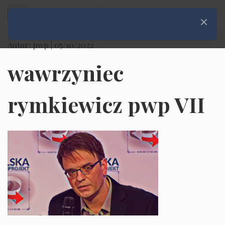
Rozwiń menu
Zamknij
Autor: pwp |
05/10/2022
wawrzyniec
rymkiewicz pwp VII