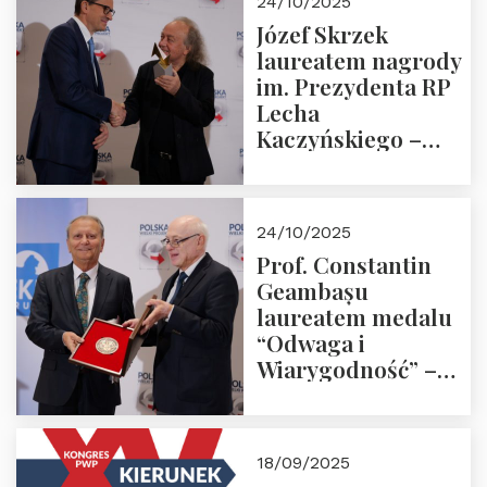
24/10/2025
Józef Skrzek
laureatem nagrody
im. Prezydenta RP
Lecha
Kaczyńskiego –
Laudacja
24/10/2025
Prof. Constantin
Geambașu
laureatem medalu
“Odwaga i
Wiarygodność” –
Laudacja
18/09/2025