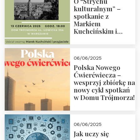
O “Strychu
kulturalnym” –
spotkanie z
Markiem
Kuchcińskim i
przyjaciółmi.
Zapraszamy 13
czerwca 2025 r. o
06/06/2025
18:00
Polska Nowego
Ćwierćwiecza –
wesprzyj zbiórkę na
nowy cykl spotkań
w Domu Trójmorza!
06/06/2025
Jak uczy się