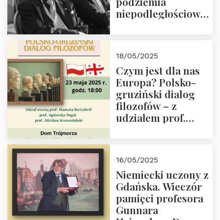
podziemia
niepodległościowego
(NOW-AK), Kawaler
Orderu Orła
Białego, działacz
18/05/2025
społeczny, członek
Czym jest dla nas
Kapituły Nagrody
Europa? Polsko-
im. Prezydenta
gruziński dialog
Lecha
filozofów – z
Kaczyńskiego.
udziałem prof.
Wielki autorytet.
Mamuki
Beriashvili’ego, prof.
Agnieszki Nogal.
16/05/2025
Dom Trójmorza 23
Niemiecki uczony z
maja 2025 r. godz.
Gdańska. Wieczór
18:00.
pamięci profesora
Gunnara