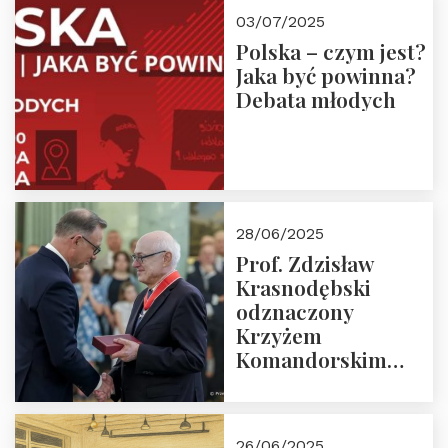
03/07/2025
Polska – czym jest?
Jaka być powinna?
Debata młodych
28/06/2025
Prof. Zdzisław
Krasnodębski
odznaczony
Krzyżem
Komandorskim
Orderu Odrodzenia
Polski
26/06/2025