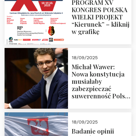
PROGRAM XV
KONGRES POLSKA
WIELKI PROJEKT
“Kierunek” – kliknij
w grafikę
18/09/2025
Michał Wawer:
Nowa konstytucja
musiałaby
zabezpieczać
suwerenność Polski
i stanowić wyraz
jedności narodowej
18/09/2025
Badanie opinii