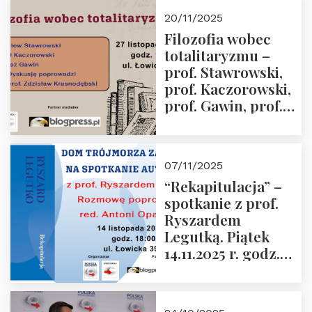
Murawska,
20/11/2025
Przemysław
Filozofia wobec
Sobolewski – 4
totalitaryzmu –
grudnia 2025 r.
prof. Stawrowski,
godz. 18:00.
prof. Kaczorowski,
prof. Gawin, prof.
Krasnodębski –
czwartek 27.11.2025
r. godz. 18:00
07/11/2025
“Rekapitulacja” –
spotkanie z prof.
Ryszardem
Legutką. Piątek
14.11.2025 r. godz.
18:00 w Domu
Trójmorza.
Zapraszamy!