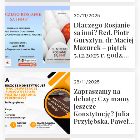
Krasińskiego o
godz. 18:00 oraz
30/11/2025
zwiedzanie
Dlaczego Rosjanie
Muzeum Żołnierzy
są inni? Red. Piotr
Wyklętych i
Gursztyn, dr Maciej
Więźniów
Mazurek – piątek
Politycznych PRL o
5.12.2025 r. godz.
godz. 16:00 – 19
18:00 Dom
grudnia 2025 r.
Trójmorza.
28/11/2025
Zapraszamy na
debatę: Czy mamy
jeszcze
Konstytucję? Julia
Przyłębska, Paweł
Jabłoński, Oskar
Kida, Magdalena