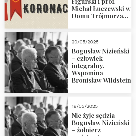
Figurski i prof.
Michał Łuczewski w
Domu Trójmorza
30.05.2025 r. godz.
18:00. Zapraszamy!
20/05/2025
Bogusław Nizieński
– człowiek
integralny.
Wspomina
Bronisław Wildstein
18/05/2025
Nie żyje sędzia
Bogusław Nizieński
– żołnierz