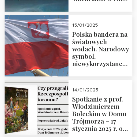
Trójmorza – 7
lutego 2025 r. o
godz. 18:00.
15/01/2025
Prowadzi prof.
Polska bandera na
Zbigniew
światowych
Stawrowski
wodach. Narodowy
symbol,
niewykorzystane
możliwości i
wyzwania
przyszłości
14/01/2025
Spotkanie z prof.
Włodzimierzem
Boleckim w Domu
Trójmorza – 17
stycznia 2025 r. o
godz. 18:00.