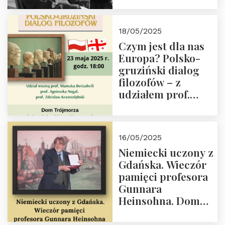
Orderu Orła
Białego, działacz
18/05/2025
społeczny, członek
Czym jest dla nas
Kapituły Nagrody
Europa? Polsko-
im. Prezydenta
gruziński dialog
Lecha
filozofów – z
Kaczyńskiego.
udziałem prof.
Wielki autorytet.
Mamuki
Beriashvili’ego, prof.
Agnieszki Nogal.
16/05/2025
Dom Trójmorza 23
Niemiecki uczony z
maja 2025 r. godz.
Gdańska. Wieczór
18:00.
pamięci profesora
Gunnara
Heinsohna. Dom
Trójmorza 16 maja
2025 r. godz. 18:00.