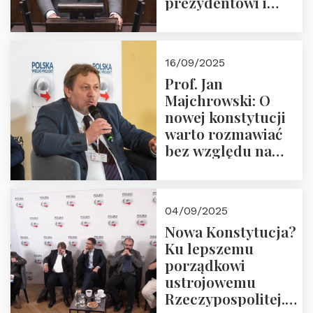
prezydentowi i
pożegnajmy
dziedzictwo
Okrągłego Stołu
16/09/2025
Prof. Jan
Majchrowski: O
nowej konstytucji
warto rozmawiać
bez względu na
rezultat
04/09/2025
Nowa Konstytucja?
Ku lepszemu
porządkowi
ustrojowemu
Rzeczypospolitej.