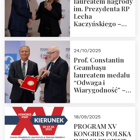
laureatem nagrody
im. Prezydenta RP
Lecha
Kaczyńskiego –
Laudacja
24/10/2025
Prof. Constantin
Geambașu
laureatem medalu
“Odwaga i
Wiarygodność” –
Laudacja
18/09/2025
PROGRAM XV
KONGRES POLSKA