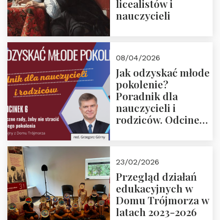
licealistów i
nauczycieli
08/04/2026
Jak odzyskać młode
pokolenie?
Poradnik dla
nauczycieli i
rodziców. Odcinek
6. Tranzycja
płciowa jako rytuał
przejścia.
23/02/2026
Rozmawiają red.
Przegląd działań
Grzegorz Górny i
edukacyjnych w
prof. Michał
Domu Trójmorza w
Łuczewski
latach 2023-2026