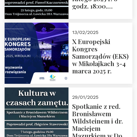
godz. 18:00.
Spotkanie prowadzi
prof. Paweł
Kaczorowski.
13/02/2025
Zapraszamy
X Europejski
Kongres
Samorządów (EKS)
w Mikołajkach 3-4
marca 2025 r.
29/01/2025
Spotkanie z red.
Bronisławem
Wildsteinem i dr.
Maciejem
Mazurkiem w Domu