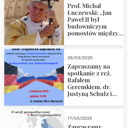
Prof. Michał
Łuczewski: „Jan
Paweł II był
budowniczym
pomostów między
sprzecznościami”
29/03/2025
Zapraszamy na
spotkanie z reż.
Rafałem
Geremkiem, dr.
Justyną Schulz i
prof. Zdzisławem
Krasnodębskim – 4
kwietnia 2025 r. –
17/03/2025
“Rosja-Niemcy…”
Zapraszamy