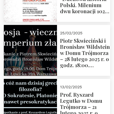
Polski. Milenium
dwu koronacji 1025-
2025” autorstwa
Grzegorza
Górnego, 6 marca
25/02/2025
2025 r. godz. 17:30,
Piotr Skwieciński i
DAW ul. Miodowa
Bronisław Wildstein
17/19
w Domu Trójmorza
– 28 lutego 2025 r. o
godz. 18:00.
Zapraszamy!
13/02/2025
Prof. Ryszard
Legutko w Domu
Trójmorza – 21
lutego 2025 r. o