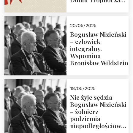
30.05.2025 r. godz.
18:00. Zapraszamy!
20/05/2025
Bogusław Nizieński
– człowiek
integralny.
Wspomina
Bronisław Wildstein
18/05/2025
Nie żyje sędzia
Bogusław Nizieński
– żołnierz
podziemia
niepodległościowego
(NOW-AK), Kawaler