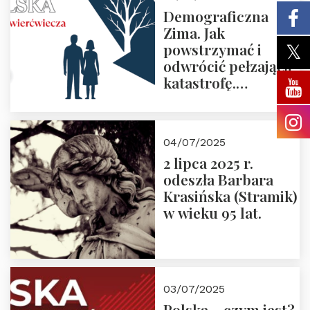
Demograficzna
Zima. Jak
powstrzymać i
odwrócić pełzającą
katastrofę.
Zapraszamy na
pierwsze spotkanie
z cyklu “Polska
04/07/2025
Nowego
2 lipca 2025 r.
Ćwierćwiecza”
odeszła Barbara
Krasińska (Stramik)
w wieku 95 lat.
03/07/2025
Polska – czym jest?