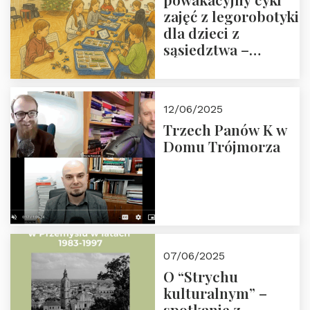
zajęć z legorobotyki
dla dzieci z
sąsiedztwa –
wesprzyj
społeczno-
edukacyjną misję
12/06/2025
Fundacji
Trzech Panów K w
Domu Trójmorza
07/06/2025
O “Strychu
kulturalnym” –
spotkanie z