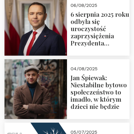
06/08/2025
6 sierpnia 2025 roku
odbyła się
uroczystość
zaprzysiężenia
Prezydenta
Rzeczypospolitej
Polskiej Pana
Karola
04/08/2025
Nawrockiego
Jan Śpiewak:
Niestabilne bytowo
społeczeństwo to
imadło, w którym
dzieci nie będzie
05/07/2025