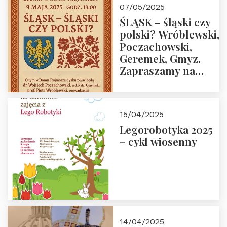
07/05/2025
ŚLĄSK – śląski czy
polski? Wróblewski,
Poczachowski,
Geremek, Gmyz.
Zapraszamy na
spotkanie 9 maja
2025 r. o godz. 18:00
do Domu
15/04/2025
Trójmorza.
Legorobotyka 2025
– cykl wiosenny
14/04/2025