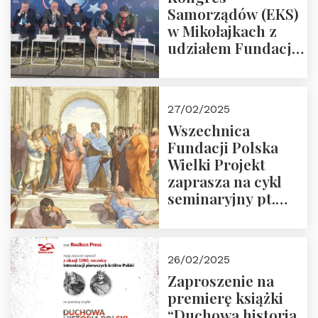
Samorządów (EKS)
w Mikołajkach z
udziałem Fundacji
Polska Wielki
Projekt – 2025 r.
27/02/2025
Wszechnica
Fundacji Polska
Wielki Projekt
zaprasza na cykl
seminaryjny pt.
“Zapomniane
arcydzieła filozofii
europejskiej”
26/02/2025
Zaproszenie na
premierę książki
“Duchowa historia