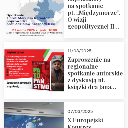
na spotkanie
pt. „Międzymorze”.
O wizji
geopolitycznej II
Rzeczypospolitej –
21.03.2025 r. o godz.
18:00 – prof. Kornat
11/03/2025
i prof.
Zaproszenie na
Krasnodębski
regionalne
spotkanie autorskie
z dyskusją nt.
książki dra Jana
Śpiewaka
“Patopaństwo”
07/03/2025
X Europejski
Kongres