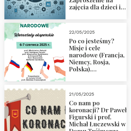
zajęcia dla dzieci i
rodziców
22/05/2025
Po co jesteśmy?
Misje i cele
narodowe (Francja,
Niemcy, Rosja,
Polska).
Dwudniowe
eksperckie
warsztaty.
21/05/2025
Zapraszamy do
Co nam po
zapisów.
koronacji? Dr Paweł
Figurski i prof.
Michał Łuczewski w
Domu Trójmorza