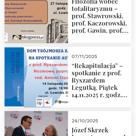
Filozofia wobec
Sobolewski – 4
totalitaryzmu –
grudnia 2025 r.
prof. Stawrowski,
godz. 18:00.
prof. Kaczorowski,
prof. Gawin, prof.
Krasnodębski –
czwartek 27.11.2025
r. godz. 18:00
07/11/2025
“Rekapitulacja” –
spotkanie z prof.
Ryszardem
Legutką. Piątek
14.11.2025 r. godz.
18:00 w Domu
Trójmorza.
Zapraszamy!
24/10/2025
Józef Skrzek