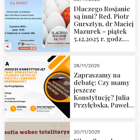
zwiedzanie
Dlaczego Rosjanie
Muzeum Żołnierzy
są inni? Red. Piotr
Wyklętych i
Gursztyn, dr Maciej
Więźniów
Mazurek – piątek
Politycznych PRL o
5.12.2025 r. godz.
godz. 16:00 – 19
18:00 Dom
grudnia 2025 r.
Trójmorza.
28/11/2025
Zapraszamy na
debatę: Czy mamy
jeszcze
Konstytucję? Julia
Przyłębska, Paweł
Jabłoński, Oskar
Kida, Magdalena
Murawska,
20/11/2025
Przemysław