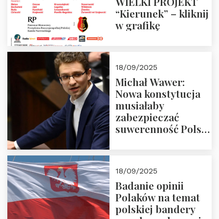
WIELKI PROJEKT
“Kierunek” – kliknij
w grafikę
18/09/2025
Michał Wawer:
Nowa konstytucja
musiałaby
zabezpieczać
suwerenność Polski
i stanowić wyraz
jedności narodowej
18/09/2025
Badanie opinii
Polaków na temat
polskiej bandery