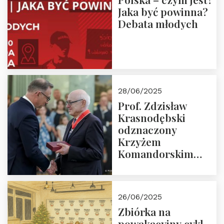
Jaka być powinna?
Debata młodych
28/06/2025
Prof. Zdzisław
Krasnodębski
odznaczony
Krzyżem
Komandorskim
Orderu Odrodzenia
Polski
26/06/2025
Zbiórka na
powakacyjny cykl