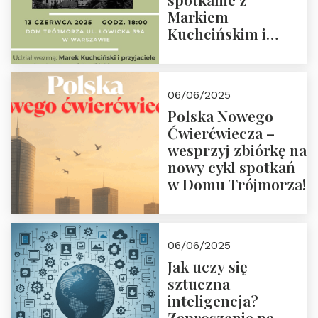
Markiem
Kuchcińskim i
przyjaciółmi.
Zapraszamy 13
czerwca 2025 r. o
06/06/2025
18:00
Polska Nowego
Ćwierćwiecza –
wesprzyj zbiórkę na
nowy cykl spotkań
w Domu Trójmorza!
06/06/2025
Jak uczy się
sztuczna
inteligencja?
Zaproszenie na