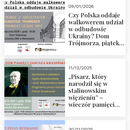
23 stycznia 2026 r.,
09/01/2026
godz. 18:00.
Czy Polska oddaje
Zapraszamy!
walkowerem udział
w odbudowie
Ukrainy? Dom
Trójmorza, piątek
16 stycznia 2026 r.,
godz. 18:00.
Zapraszamy!
11/12/2025
„Pisarz, który
narodził się w
stalinowskim
więzieniu” –
wieczór pamięci
Janusza
Krasińskiego o
godz. 18:00 oraz
30/11/2025