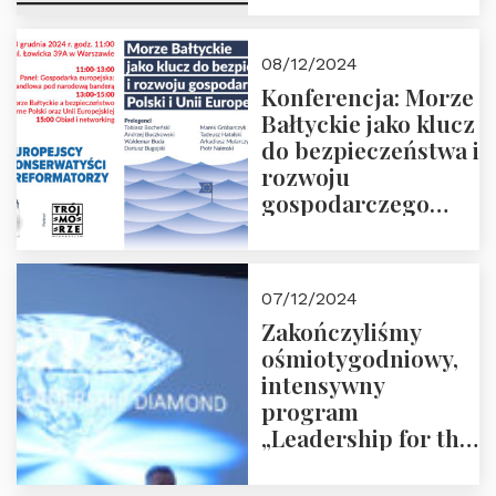
Prowadzi red. Jakub
Moroz
08/12/2024
Konferencja: Morze
Bałtyckie jako klucz
do bezpieczeństwa i
rozwoju
gospodarczego
Polski i Unii
Europejskiej –
13.12.2024 r.
07/12/2024
ZAPRASZAMY
Zakończyliśmy
ośmiotygodniowy,
intensywny
program
„Leadership for the
Future” 18.10.2024 r.
– 07.12.2024 r.