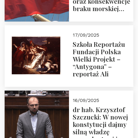
oraz konsekwencje
braku morskiej
floty handlowej pod
narodową banderą
17/09/2025
Szkoła Reportażu
Fundacji Polska
Wielki Projekt –
“Antygona” –
reportaż Ali
16/09/2025
dr hab. Krzysztof
Szczucki: W nowej
konstytucji dajmy
silną władzę