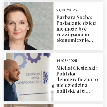
drugie spotkanie z
cyklu “Polska
21/08/2025
Nowego
Barbara Socha:
Ćwierćwiecza”
Posiadanie dzieci
nie może być
rozwiązaniem
ekonomicznie
nieracjonalnym
14/08/2025
Michał Ciesielski:
Polityka
demograficzna to
nie dziedzina
polityki, a jej
wymiar