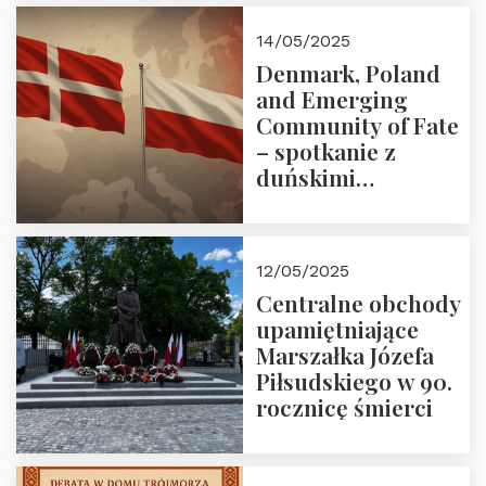
Zapraszamy!
14/05/2025
Denmark, Poland
and Emerging
Community of Fate
– spotkanie z
duńskimi
konserwatystami
młodego pokolenia
w Domu Trójmorza
12/05/2025
Centralne obchody
upamiętniające
Marszałka Józefa
Piłsudskiego w 90.
rocznicę śmierci