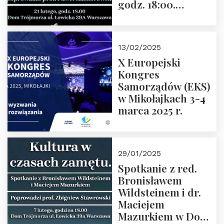
godz. 18:00.
Spotkanie prowadzi
prof. Paweł
Kaczorowski.
13/02/2025
Zapraszamy
X Europejski
Kongres
Samorządów (EKS)
w Mikołajkach 3-4
marca 2025 r.
29/01/2025
Spotkanie z red.
Bronisławem
Wildsteinem i dr.
Maciejem
Mazurkiem w Domu