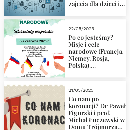
zajęcia dla dzieci i
rodziców
22/05/2025
Po co jesteśmy?
Misje i cele
narodowe (Francja,
Niemcy, Rosja,
Polska).
Dwudniowe
eksperckie
warsztaty.
21/05/2025
Zapraszamy do
Co nam po
zapisów.
koronacji? Dr Paweł
Figurski i prof.
Michał Łuczewski w
Domu Trójmorza