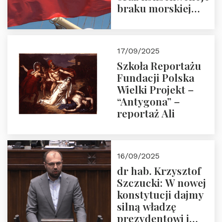
braku morskiej
floty handlowej pod
narodową banderą
17/09/2025
Szkoła Reportażu
Fundacji Polska
Wielki Projekt –
“Antygona” –
reportaż Ali
16/09/2025
dr hab. Krzysztof
Szczucki: W nowej
konstytucji dajmy
silną władzę
prezydentowi i