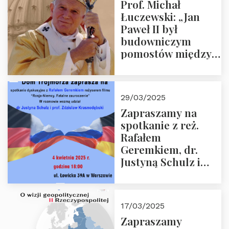
Prof. Michał
Łuczewski: „Jan
Paweł II był
budowniczym
pomostów między
sprzecznościami”
29/03/2025
Zapraszamy na
spotkanie z reż.
Rafałem
Geremkiem, dr.
Justyną Schulz i
prof. Zdzisławem
Krasnodębskim – 4
kwietnia 2025 r. –
17/03/2025
“Rosja-Niemcy…”
Zapraszamy