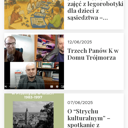
zajęć z legorobotyki
dla dzieci z
sąsiedztwa –
wesprzyj
społeczno-
edukacyjną misję
12/06/2025
Fundacji
Trzech Panów K w
Domu Trójmorza
07/06/2025
O “Strychu
kulturalnym” –
spotkanie z