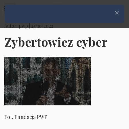
Rozwiń menu
Zamknij
Autor: pwp |
25/10/2022
Zybertowicz cyber
Fot. Fundacja PWP