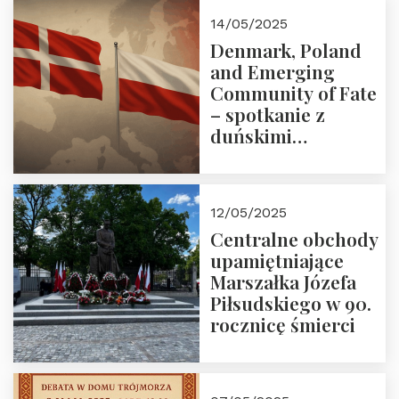
Zapraszamy!
14/05/2025
Denmark, Poland
and Emerging
Community of Fate
– spotkanie z
duńskimi
konserwatystami
młodego pokolenia
w Domu Trójmorza
12/05/2025
Centralne obchody
upamiętniające
Marszałka Józefa
Piłsudskiego w 90.
rocznicę śmierci