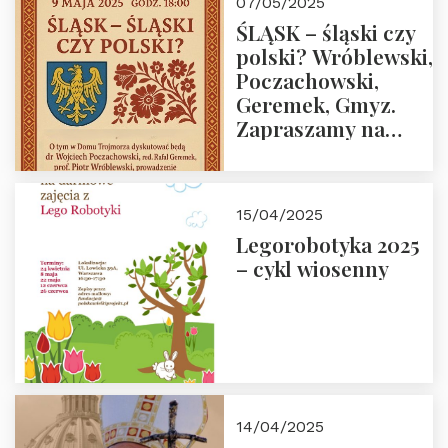
07/05/2025
ŚLĄSK – śląski czy
polski? Wróblewski,
Poczachowski,
Geremek, Gmyz.
Zapraszamy na
spotkanie 9 maja
2025 r. o godz. 18:00
do Domu
15/04/2025
Trójmorza.
Legorobotyka 2025
– cykl wiosenny
14/04/2025