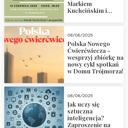
Markiem
Kuchcińskim i
przyjaciółmi.
Zapraszamy 13
czerwca 2025 r. o
06/06/2025
18:00
Polska Nowego
Ćwierćwiecza –
wesprzyj zbiórkę na
nowy cykl spotkań
w Domu Trójmorza!
06/06/2025
Jak uczy się
sztuczna
inteligencja?
Zaproszenie na