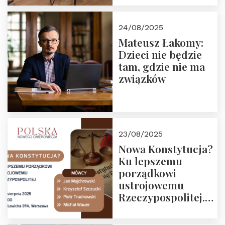
obejrzenia nagrania
24/08/2025
Mateusz Łakomy:
Dzieci nie będzie
tam, gdzie nie ma
związków
23/08/2025
Nowa Konstytucja?
Ku lepszemu
porządkowi
ustrojowemu
Rzeczypospolitej.
Zapraszamy na
drugie spotkanie z