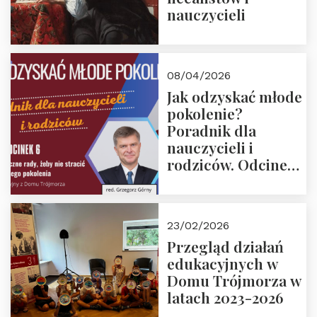
nauczycieli
08/04/2026
Jak odzyskać młode
pokolenie?
Poradnik dla
nauczycieli i
rodziców. Odcinek
6. Tranzycja
płciowa jako rytuał
przejścia.
23/02/2026
Rozmawiają red.
Przegląd działań
Grzegorz Górny i
edukacyjnych w
prof. Michał
Domu Trójmorza w
Łuczewski
latach 2023-2026