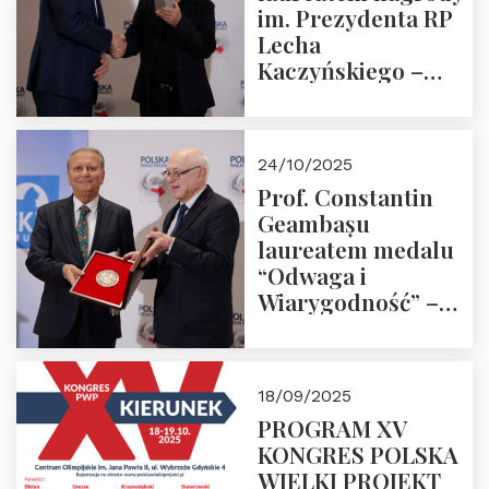
im. Prezydenta RP
Lecha
Kaczyńskiego –
Laudacja
24/10/2025
Prof. Constantin
Geambașu
laureatem medalu
“Odwaga i
Wiarygodność” –
Laudacja
18/09/2025
PROGRAM XV
KONGRES POLSKA
WIELKI PROJEKT