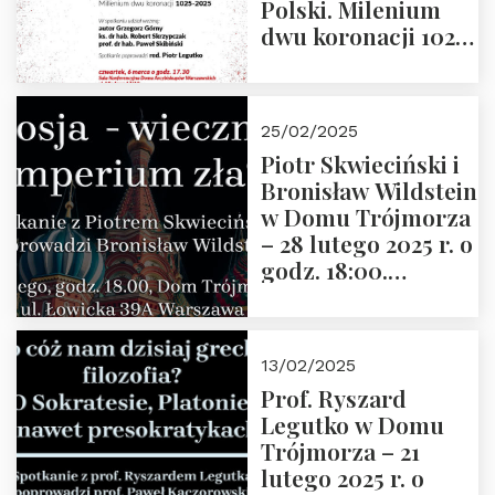
Polski. Milenium
dwu koronacji 1025-
2025” autorstwa
Grzegorza
Górnego, 6 marca
25/02/2025
2025 r. godz. 17:30,
Piotr Skwieciński i
DAW ul. Miodowa
Bronisław Wildstein
17/19
w Domu Trójmorza
– 28 lutego 2025 r. o
godz. 18:00.
Zapraszamy!
13/02/2025
Prof. Ryszard
Legutko w Domu
Trójmorza – 21
lutego 2025 r. o