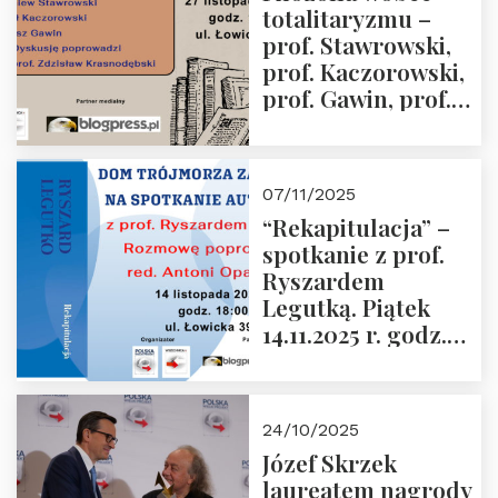
totalitaryzmu –
grudnia 2025 r.
prof. Stawrowski,
godz. 18:00.
prof. Kaczorowski,
prof. Gawin, prof.
Krasnodębski –
czwartek 27.11.2025
r. godz. 18:00
07/11/2025
“Rekapitulacja” –
spotkanie z prof.
Ryszardem
Legutką. Piątek
14.11.2025 r. godz.
18:00 w Domu
Trójmorza.
Zapraszamy!
24/10/2025
Józef Skrzek
laureatem nagrody