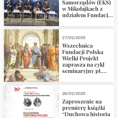
Samorządów (EKS)
w Mikołajkach z
udziałem Fundacji
Polska Wielki
Projekt – 2025 r.
27/02/2025
Wszechnica
Fundacji Polska
Wielki Projekt
zaprasza na cykl
seminaryjny pt.
“Zapomniane
arcydzieła filozofii
europejskiej”
26/02/2025
Zaproszenie na
premierę książki
“Duchowa historia