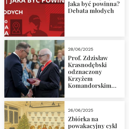
Jaka być powinna?
Debata młodych
28/06/2025
Prof. Zdzisław
Krasnodębski
odznaczony
Krzyżem
Komandorskim
Orderu Odrodzenia
Polski
26/06/2025
Zbiórka na
powakacyjny cykl