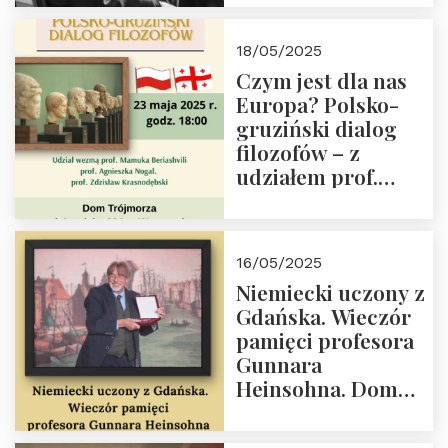
Orderu Orła
Białego, działacz
18/05/2025
społeczny, członek
Czym jest dla nas
Kapituły Nagrody
Europa? Polsko-
im. Prezydenta
gruziński dialog
Lecha
filozofów – z
Kaczyńskiego.
udziałem prof.
Wielki autorytet.
Mamuki
Beriashvili’ego, prof.
Agnieszki Nogal.
16/05/2025
Dom Trójmorza 23
Niemiecki uczony z
maja 2025 r. godz.
Gdańska. Wieczór
18:00.
pamięci profesora
Gunnara
Heinsohna. Dom
Trójmorza 16 maja
2025 r. godz. 18:00.