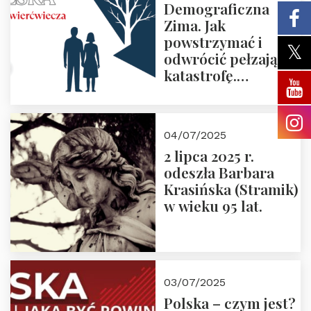
Demograficzna
Zima. Jak
powstrzymać i
odwrócić pełzającą
katastrofę.
Zapraszamy na
pierwsze spotkanie
z cyklu “Polska
04/07/2025
Nowego
2 lipca 2025 r.
Ćwierćwiecza”
odeszła Barbara
Krasińska (Stramik)
w wieku 95 lat.
03/07/2025
Polska – czym jest?