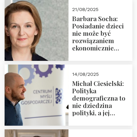
cyklu “Polska
21/08/2025
Nowego
Barbara Socha:
Ćwierćwiecza”
Posiadanie dzieci
nie może być
rozwiązaniem
ekonomicznie
nieracjonalnym
14/08/2025
Michał Ciesielski:
Polityka
demograficzna to
nie dziedzina
polityki, a jej
wymiar