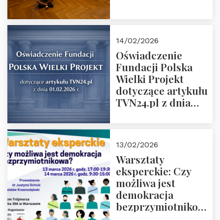
14/02/2026
Oświadczenie
Fundacji Polska
Wielki Projekt
dotyczące artykułu
TVN24.pl z dnia
01.02.2026 r.
13/02/2026
Warsztaty
eksperckie: Czy
możliwa jest
demokracja
bezprzymiotnikowa?
13-14 marca 2026 r.