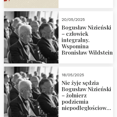
30.05.2025 r. godz.
18:00. Zapraszamy!
20/05/2025
Bogusław Nizieński
– człowiek
integralny.
Wspomina
Bronisław Wildstein
18/05/2025
Nie żyje sędzia
Bogusław Nizieński
– żołnierz
podziemia
niepodległościowego
(NOW-AK), Kawaler