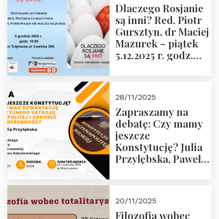
Dlaczego Rosjanie
Muzeum Żołnierzy
są inni? Red. Piotr
Wyklętych i
Gursztyn, dr Maciej
Więźniów
Mazurek – piątek
Politycznych PRL o
5.12.2025 r. godz.
godz. 16:00 – 19
18:00 Dom
grudnia 2025 r.
Trójmorza.
28/11/2025
Zapraszamy na
debatę: Czy mamy
jeszcze
Konstytucję? Julia
Przyłębska, Paweł
Jabłoński, Oskar
Kida, Magdalena
Murawska,
20/11/2025
Przemysław
Filozofia wobec
Sobolewski – 4