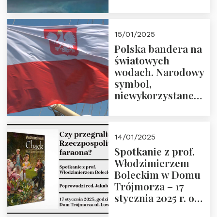
Trójmorza – 7
lutego 2025 r. o
godz. 18:00.
15/01/2025
Prowadzi prof.
Polska bandera na
Zbigniew
światowych
Stawrowski
wodach. Narodowy
symbol,
niewykorzystane
możliwości i
wyzwania
przyszłości
14/01/2025
Spotkanie z prof.
Włodzimierzem
Boleckim w Domu
Trójmorza – 17
stycznia 2025 r. o
godz. 18:00.