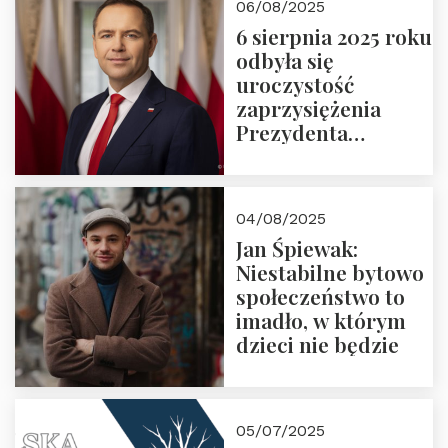
06/08/2025
6 sierpnia 2025 roku
odbyła się
uroczystość
zaprzysiężenia
Prezydenta
Rzeczypospolitej
Polskiej Pana
Karola
04/08/2025
Nawrockiego
Jan Śpiewak:
Niestabilne bytowo
społeczeństwo to
imadło, w którym
dzieci nie będzie
05/07/2025