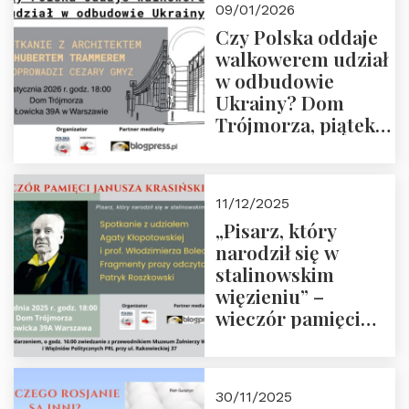
09/01/2026
godz. 18:00.
Czy Polska oddaje
Zapraszamy!
walkowerem udział
w odbudowie
Ukrainy? Dom
Trójmorza, piątek
16 stycznia 2026 r.,
godz. 18:00.
Zapraszamy!
11/12/2025
„Pisarz, który
narodził się w
stalinowskim
więzieniu” –
wieczór pamięci
Janusza
Krasińskiego o
godz. 18:00 oraz
30/11/2025
zwiedzanie