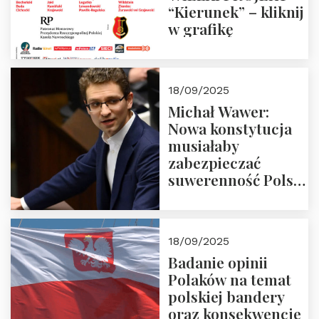
“Kierunek” – kliknij
w grafikę
18/09/2025
Michał Wawer:
Nowa konstytucja
musiałaby
zabezpieczać
suwerenność Polski
i stanowić wyraz
jedności narodowej
18/09/2025
Badanie opinii
Polaków na temat
polskiej bandery
oraz konsekwencje