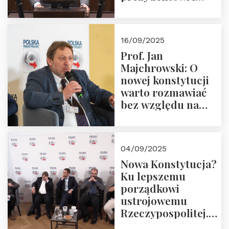
pożegnajmy
dziedzictwo
Okrągłego Stołu
16/09/2025
Prof. Jan
Majchrowski: O
nowej konstytucji
warto rozmawiać
bez względu na
rezultat
04/09/2025
Nowa Konstytucja?
Ku lepszemu
porządkowi
ustrojowemu
Rzeczypospolitej.
Zapraszamy do