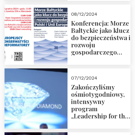
Prowadzi red. Jakub
Moroz
08/12/2024
Konferencja: Morze
Bałtyckie jako klucz
do bezpieczeństwa i
rozwoju
gospodarczego
Polski i Unii
Europejskiej –
13.12.2024 r.
07/12/2024
ZAPRASZAMY
Zakończyliśmy
ośmiotygodniowy,
intensywny
program
„Leadership for the
Future” 18.10.2024 r.
– 07.12.2024 r.