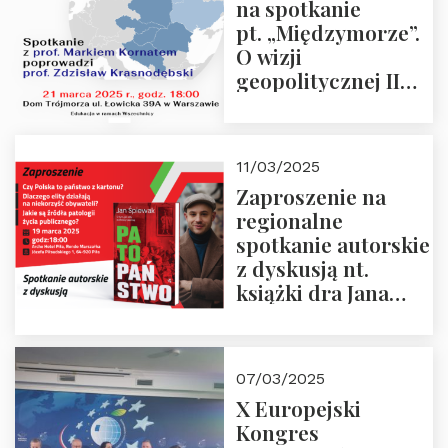
na spotkanie
pt. „Międzymorze”.
O wizji
geopolitycznej II
Rzeczypospolitej –
21.03.2025 r. o godz.
18:00 – prof. Kornat
11/03/2025
i prof.
Zaproszenie na
Krasnodębski
regionalne
spotkanie autorskie
z dyskusją nt.
książki dra Jana
Śpiewaka
“Patopaństwo”
07/03/2025
X Europejski
Kongres