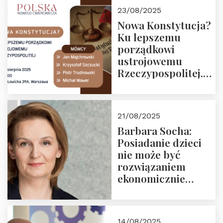
23/08/2025
Nowa Konstytucja?
Ku lepszemu
porządkowi
ustrojowemu
Rzeczypospolitej.
Zapraszamy na
drugie spotkanie z
cyklu “Polska
21/08/2025
Nowego
Barbara Socha:
Ćwierćwiecza”
Posiadanie dzieci
nie może być
rozwiązaniem
ekonomicznie
nieracjonalnym
14/08/2025