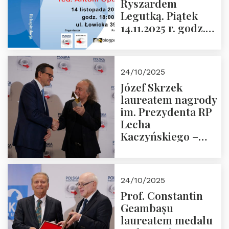
Ryszardem
Legutką. Piątek
14.11.2025 r. godz.
18:00 w Domu
Trójmorza.
Zapraszamy!
24/10/2025
Józef Skrzek
laureatem nagrody
im. Prezydenta RP
Lecha
Kaczyńskiego –
Laudacja
24/10/2025
Prof. Constantin
Geambașu
laureatem medalu