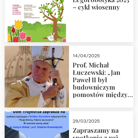
– cykl wiosenny
14/04/2025
Prof. Michał
Łuczewski: „Jan
Paweł II był
budowniczym
pomostów między
sprzecznościami”
29/03/2025
Zapraszamy na
spotkanie z reż.