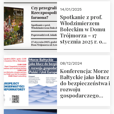
przyszłości
14/01/2025
Spotkanie z prof.
Włodzimierzem
Boleckim w Domu
Trójmorza – 17
stycznia 2025 r. o
godz. 18:00.
Prowadzi red. Jakub
Moroz
08/12/2024
Konferencja: Morze
Bałtyckie jako klucz
do bezpieczeństwa i
rozwoju
gospodarczego
Polski i Unii
Europejskiej –
13.12.2024 r.