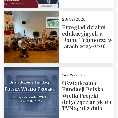
6. Tranzycja
płciowa jako rytuał
przejścia.
23/02/2026
Rozmawiają red.
Przegląd działań
Grzegorz Górny i
edukacyjnych w
prof. Michał
Domu Trójmorza w
Łuczewski
latach 2023-2026
14/02/2026
Oświadczenie
Fundacji Polska
Wielki Projekt
dotyczące artykułu
TVN24.pl z dnia
01.02.2026 r.