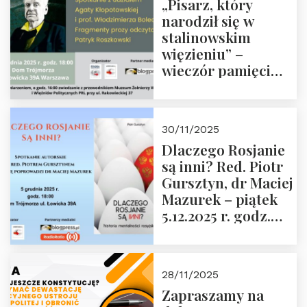
„Pisarz, który
narodził się w
stalinowskim
więzieniu” –
wieczór pamięci
Janusza
Krasińskiego o
godz. 18:00 oraz
30/11/2025
zwiedzanie
Dlaczego Rosjanie
Muzeum Żołnierzy
są inni? Red. Piotr
Wyklętych i
Gursztyn, dr Maciej
Więźniów
Mazurek – piątek
Politycznych PRL o
5.12.2025 r. godz.
godz. 16:00 – 19
18:00 Dom
grudnia 2025 r.
Trójmorza.
28/11/2025
Zapraszamy na