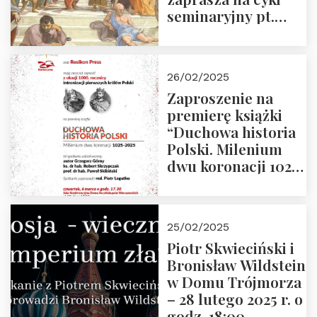
seminaryjny pt.
“Zapomniane
arcydzieła filozofii
europejskiej”
26/02/2025
Zaproszenie na
premierę książki
“Duchowa historia
Polski. Milenium
dwu koronacji 1025-
2025” autorstwa
Grzegorza
Górnego, 6 marca
25/02/2025
2025 r. godz. 17:30,
Piotr Skwieciński i
DAW ul. Miodowa
Bronisław Wildstein
17/19
w Domu Trójmorza
– 28 lutego 2025 r. o
godz. 18:00.