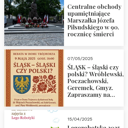
Centralne obchody
upamiętniające
Marszałka Józefa
Piłsudskiego w 90.
rocznicę śmierci
07/05/2025
ŚLĄSK – śląski czy
polski? Wróblewski,
Poczachowski,
Geremek, Gmyz.
Zapraszamy na
spotkanie 9 maja
2025 r. o godz. 18:00
do Domu
15/04/2025
Trójmorza.
Legorobotyka 2025