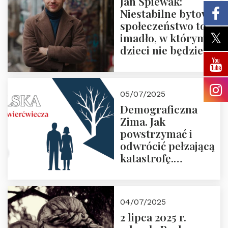
Jan Śpiewak:
Niestabilne bytowo
społeczeństwo to
imadło, w którym
dzieci nie będzie
05/07/2025
Demograficzna
Zima. Jak
powstrzymać i
odwrócić pełzającą
katastrofę.
Zapraszamy na
pierwsze spotkanie
z cyklu “Polska
04/07/2025
Nowego
2 lipca 2025 r.
Ćwierćwiecza”