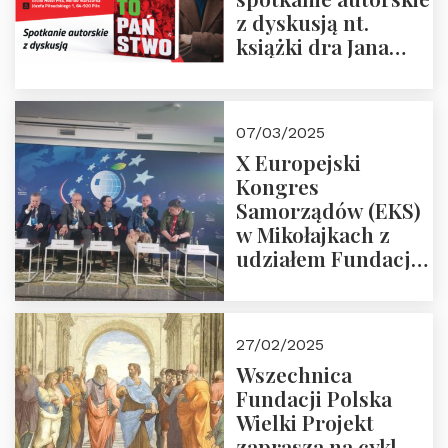
z dyskusją nt.
książki dra Jana
Śpiewaka
“Patopaństwo”
07/03/2025
X Europejski
Kongres
Samorządów (EKS)
w Mikołajkach z
udziałem Fundacji
Polska Wielki
Projekt – 2025 r.
27/02/2025
Wszechnica
Fundacji Polska
Wielki Projekt
zaprasza na cykl