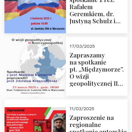
Rafałem
Geremkiem, dr.
Justyną Schulz i
prof. Zdzisławem
Krasnodębskim – 4
kwietnia 2025 r. –
17/03/2025
“Rosja-Niemcy…”
Zapraszamy
na spotkanie
pt. „Międzymorze”.
O wizji
geopolitycznej II
Rzeczypospolitej –
21.03.2025 r. o godz.
18:00 – prof. Kornat
11/03/2025
i prof.
Zaproszenie na
Krasnodębski
regionalne
spotkanie autorskie