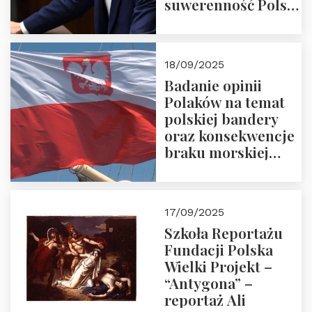
suwerenność Polski
i stanowić wyraz
jedności narodowej
18/09/2025
Badanie opinii
Polaków na temat
polskiej bandery
oraz konsekwencje
braku morskiej
floty handlowej pod
narodową banderą
17/09/2025
Szkoła Reportażu
Fundacji Polska
Wielki Projekt –
“Antygona” –
reportaż Ali