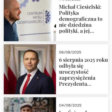
Michał Ciesielski:
Polityka
demograficzna to
nie dziedzina
polityki, a jej
wymiar
06/08/2025
6 sierpnia 2025 roku
odbyła się
uroczystość
zaprzysiężenia
Prezydenta
Rzeczypospolitej
Polskiej Pana
Karola
04/08/2025
Nawrockiego