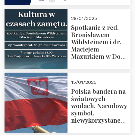
29/01/2025
Spotkanie z red.
Bronisławem
Wildsteinem i dr.
Maciejem
Mazurkiem w Domu
Trójmorza – 7
lutego 2025 r. o
godz. 18:00.
15/01/2025
Prowadzi prof.
Polska bandera na
Zbigniew
światowych
Stawrowski
wodach. Narodowy
symbol,
niewykorzystane
możliwości i
wyzwania