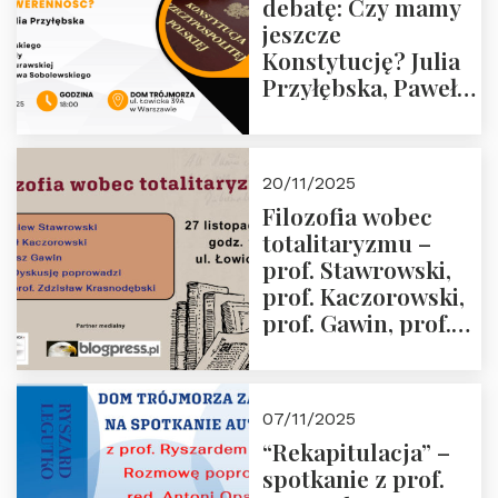
debatę: Czy mamy
jeszcze
Konstytucję? Julia
Przyłębska, Paweł
Jabłoński, Oskar
Kida, Magdalena
Murawska,
20/11/2025
Przemysław
Filozofia wobec
Sobolewski – 4
totalitaryzmu –
grudnia 2025 r.
prof. Stawrowski,
godz. 18:00.
prof. Kaczorowski,
prof. Gawin, prof.
Krasnodębski –
czwartek 27.11.2025
r. godz. 18:00
07/11/2025
“Rekapitulacja” –
spotkanie z prof.