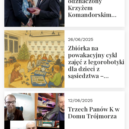
odznaczony
Krzyżem
Komandorskim
Orderu Odrodzenia
Polski
26/06/2025
Zbiórka na
powakacyjny cykl
zajęć z legorobotyki
dla dzieci z
sąsiedztwa –
wesprzyj
społeczno-
edukacyjną misję
12/06/2025
Fundacji
Trzech Panów K w
Domu Trójmorza