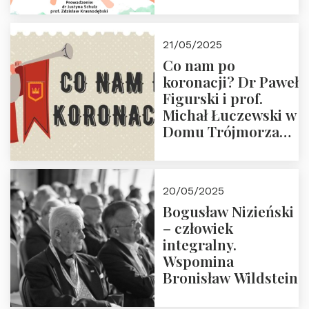
Dwudniowe
eksperckie
warsztaty.
21/05/2025
Zapraszamy do
Co nam po
zapisów.
koronacji? Dr Paweł
Figurski i prof.
Michał Łuczewski w
Domu Trójmorza
30.05.2025 r. godz.
18:00. Zapraszamy!
20/05/2025
Bogusław Nizieński
– człowiek
integralny.
Wspomina
Bronisław Wildstein