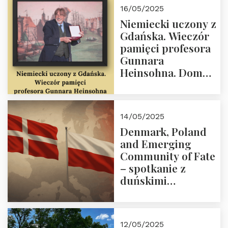
Agnieszki Nogal.
16/05/2025
Dom Trójmorza 23
Niemiecki uczony z
maja 2025 r. godz.
Gdańska. Wieczór
18:00.
pamięci profesora
Gunnara
Heinsohna. Dom
Trójmorza 16 maja
2025 r. godz. 18:00.
Zapraszamy!
14/05/2025
Denmark, Poland
and Emerging
Community of Fate
– spotkanie z
duńskimi
konserwatystami
młodego pokolenia
w Domu Trójmorza
12/05/2025