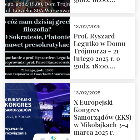
Zapraszamy!
13/02/2025
Prof. Ryszard
Legutko w Domu
Trójmorza – 21
lutego 2025 r. o
godz. 18:00.
Spotkanie prowadzi
prof. Paweł
Kaczorowski.
13/02/2025
Zapraszamy
X Europejski
Kongres
Samorządów (EKS)
w Mikołajkach 3-4
marca 2025 r.