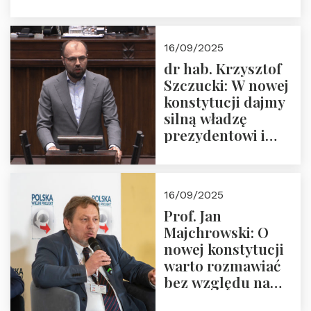
16/09/2025
dr hab. Krzysztof
Szczucki: W nowej
konstytucji dajmy
silną władzę
prezydentowi i
pożegnajmy
dziedzictwo
Okrągłego Stołu
16/09/2025
Prof. Jan
Majchrowski: O
nowej konstytucji
warto rozmawiać
bez względu na
rezultat