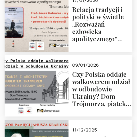
17/01/2026
Relacja tradycji i
polityki w świetle
„Rozważań
człowieka
apolitycznego”
Manna. Dom
Trójmorza, piątek
23 stycznia 2026 r.,
09/01/2026
godz. 18:00.
Czy Polska oddaje
Zapraszamy!
walkowerem udział
w odbudowie
Ukrainy? Dom
Trójmorza, piątek
16 stycznia 2026 r.,
godz. 18:00.
Zapraszamy!
11/12/2025