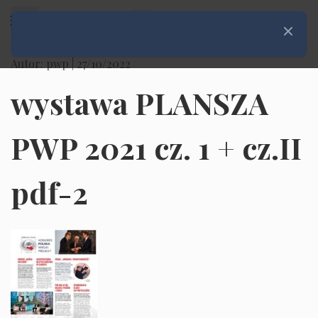
Rozwiń menu
Zamknij
Autor: pwp |
27/10/2022
wystawa PLANSZA
PWP 2021 cz. 1 + cz.II
pdf-2