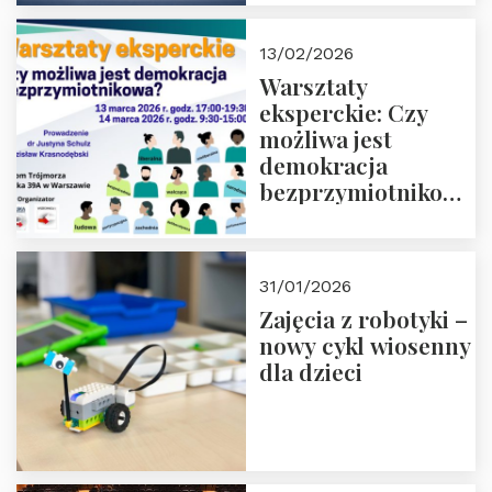
13/02/2026
Warsztaty
eksperckie: Czy
możliwa jest
demokracja
bezprzymiotnikowa?
13-14 marca 2026 r.
w Domu Trójmorza.
Zapisz się!
31/01/2026
Zajęcia z robotyki –
nowy cykl wiosenny
dla dzieci