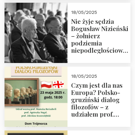
18/05/2025
Nie żyje sędzia
Bogusław Nizieński
– żołnierz
podziemia
niepodległościowego
(NOW-AK), Kawaler
Orderu Orła
Białego, działacz
18/05/2025
społeczny, członek
Czym jest dla nas
Kapituły Nagrody
Europa? Polsko-
im. Prezydenta
gruziński dialog
Lecha
filozofów – z
Kaczyńskiego.
udziałem prof.
Wielki autorytet.
Mamuki
Beriashvili’ego, prof.