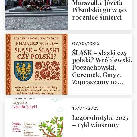
Marszałka Józefa
Piłsudskiego w 90.
rocznicę śmierci
07/05/2025
ŚLĄSK – śląski czy
polski? Wróblewski,
Poczachowski,
Geremek, Gmyz.
Zapraszamy na
spotkanie 9 maja
2025 r. o godz. 18:00
do Domu
15/04/2025
Trójmorza.
Legorobotyka 2025
– cykl wiosenny