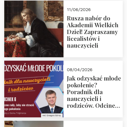
11/06/2026
Rusza nabór do
Akademii Wielkich
Dzieł! Zapraszamy
licealistów i
nauczycieli
08/04/2026
Jak odzyskać młode
pokolenie?
Poradnik dla
nauczycieli i
rodziców. Odcinek
6. Tranzycja
płciowa jako rytuał
przejścia.