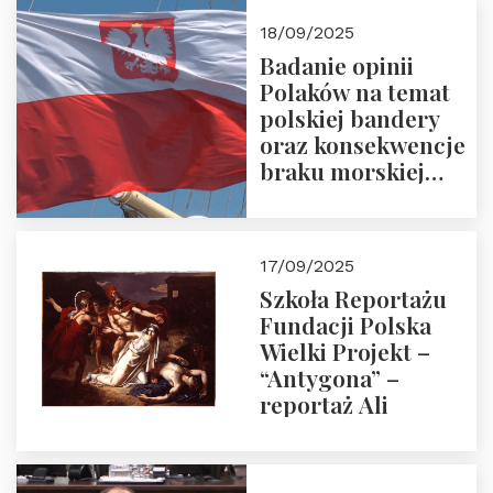
18/09/2025
Badanie opinii
Polaków na temat
polskiej bandery
oraz konsekwencje
braku morskiej
floty handlowej pod
narodową banderą
17/09/2025
Szkoła Reportażu
Fundacji Polska
Wielki Projekt –
“Antygona” –
reportaż Ali