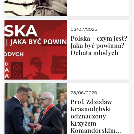
03/07/2025
Polska – czym jest?
Jaka być powinna?
Debata młodych
28/06/2025
Prof. Zdzisław
Krasnodębski
odznaczony
Krzyżem
Komandorskim