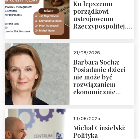
Ku lepszemu
porządkowi
ustrojowemu
Rzeczypospolitej.
Zapraszamy na
drugie spotkanie z
cyklu “Polska
21/08/2025
Nowego
Barbara Socha:
Ćwierćwiecza”
Posiadanie dzieci
nie może być
rozwiązaniem
ekonomicznie
nieracjonalnym
14/08/2025
Michał Ciesielski:
Polityka