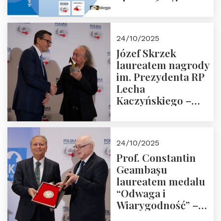
18:00 w Domu
Trójmorza.
Zapraszamy!
24/10/2025
Józef Skrzek
laureatem nagrody
im. Prezydenta RP
Lecha
Kaczyńskiego –
Laudacja
24/10/2025
Prof. Constantin
Geambașu
laureatem medalu
“Odwaga i
Wiarygodność” –
Laudacja