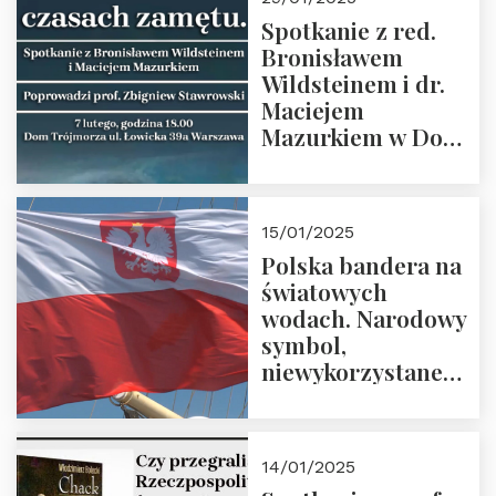
Spotkanie z red.
Bronisławem
Wildsteinem i dr.
Maciejem
Mazurkiem w Domu
Trójmorza – 7
lutego 2025 r. o
godz. 18:00.
15/01/2025
Prowadzi prof.
Polska bandera na
Zbigniew
światowych
Stawrowski
wodach. Narodowy
symbol,
niewykorzystane
możliwości i
wyzwania
przyszłości
14/01/2025