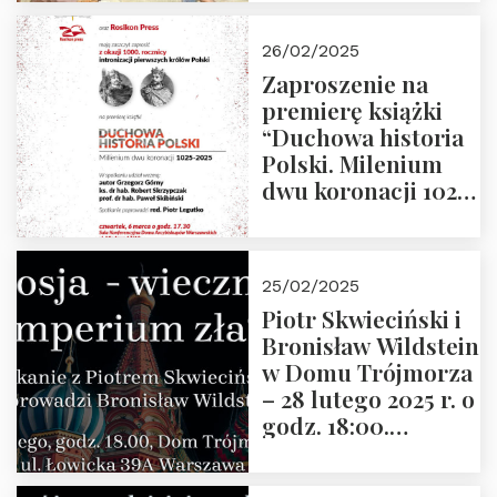
arcydzieła filozofii
europejskiej”
26/02/2025
Zaproszenie na
premierę książki
“Duchowa historia
Polski. Milenium
dwu koronacji 1025-
2025” autorstwa
Grzegorza
Górnego, 6 marca
25/02/2025
2025 r. godz. 17:30,
Piotr Skwieciński i
DAW ul. Miodowa
Bronisław Wildstein
17/19
w Domu Trójmorza
– 28 lutego 2025 r. o
godz. 18:00.
Zapraszamy!