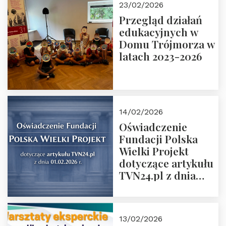
23/02/2026
Rozmawiają red.
Przegląd działań
Grzegorz Górny i
edukacyjnych w
prof. Michał
Domu Trójmorza w
Łuczewski
latach 2023-2026
14/02/2026
Oświadczenie
Fundacji Polska
Wielki Projekt
dotyczące artykułu
TVN24.pl z dnia
01.02.2026 r.
13/02/2026