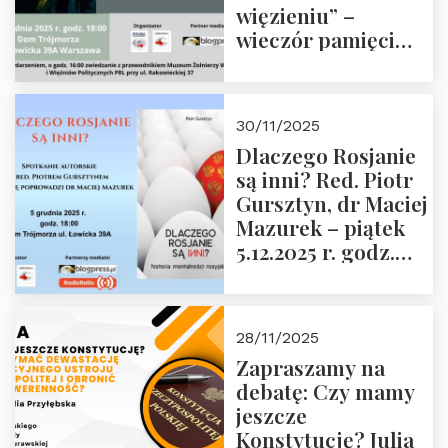
więzieniu” –
wieczór pamięci
Janusza
Krasińskiego o
godz. 18:00 oraz
30/11/2025
zwiedzanie
Dlaczego Rosjanie
Muzeum Żołnierzy
są inni? Red. Piotr
Wyklętych i
Gursztyn, dr Maciej
Więźniów
Mazurek – piątek
Politycznych PRL o
5.12.2025 r. godz.
godz. 16:00 – 19
18:00 Dom
grudnia 2025 r.
Trójmorza.
28/11/2025
Zapraszamy na
debatę: Czy mamy
jeszcze
Konstytucję? Julia