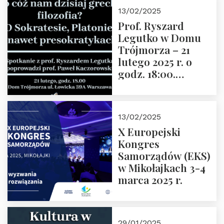
13/02/2025
Prof. Ryszard
Legutko w Domu
Trójmorza – 21
lutego 2025 r. o
godz. 18:00.
Spotkanie prowadzi
prof. Paweł
Kaczorowski.
13/02/2025
Zapraszamy
X Europejski
Kongres
Samorządów (EKS)
w Mikołajkach 3-4
marca 2025 r.
29/01/2025