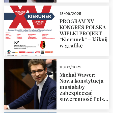
18/09/2025
PROGRAM XV
KONGRES POLSKA
WIELKI PROJEKT
“Kierunek” – kliknij
w grafikę
18/09/2025
Michał Wawer:
Nowa konstytucja
musiałaby
zabezpieczać
suwerenność Polski
i stanowić wyraz
jedności narodowej