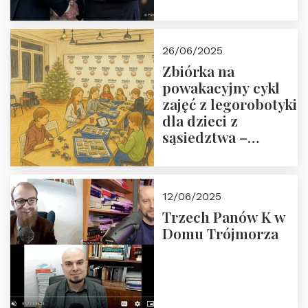
Orderu Odrodzenia
Polski
26/06/2025
Zbiórka na
powakacyjny cykl
zajęć z legorobotyki
dla dzieci z
sąsiedztwa –
wesprzyj
społeczno-
edukacyjną misję
12/06/2025
Fundacji
Trzech Panów K w
Domu Trójmorza