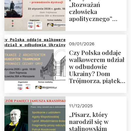
„Rozważań
człowieka
apolitycznego”
Manna. Dom
Trójmorza, piątek
23 stycznia 2026 r.,
09/01/2026
godz. 18:00.
Czy Polska oddaje
Zapraszamy!
walkowerem udział
w odbudowie
Ukrainy? Dom
Trójmorza, piątek
16 stycznia 2026 r.,
godz. 18:00.
Zapraszamy!
11/12/2025
„Pisarz, który
narodził się w
stalinowskim