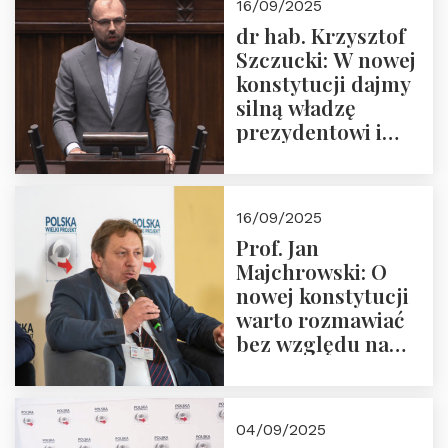
16/09/2025
dr hab. Krzysztof
Szczucki: W nowej
konstytucji dajmy
silną władzę
prezydentowi i
pożegnajmy
dziedzictwo
Okrągłego Stołu
16/09/2025
Prof. Jan
Majchrowski: O
nowej konstytucji
warto rozmawiać
bez względu na
rezultat
04/09/2025