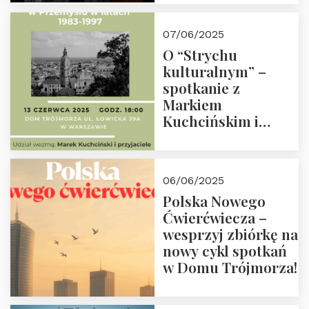
07/06/2025
O “Strychu
kulturalnym” –
spotkanie z
Markiem
Kuchcińskim i
przyjaciółmi.
Zapraszamy 13
czerwca 2025 r. o
06/06/2025
18:00
Polska Nowego
Ćwierćwiecza –
wesprzyj zbiórkę na
nowy cykl spotkań
w Domu Trójmorza!