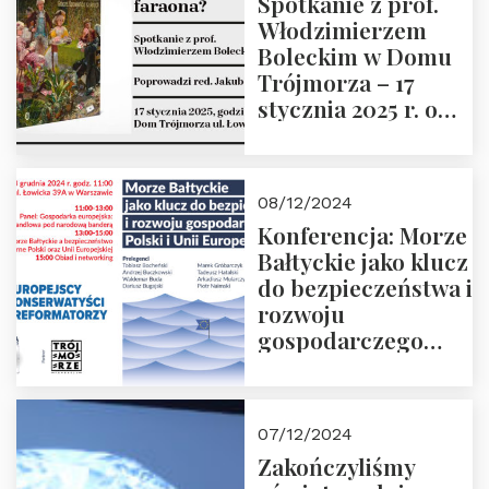
Spotkanie z prof.
Włodzimierzem
Boleckim w Domu
Trójmorza – 17
stycznia 2025 r. o
godz. 18:00.
Prowadzi red. Jakub
Moroz
08/12/2024
Konferencja: Morze
Bałtyckie jako klucz
do bezpieczeństwa i
rozwoju
gospodarczego
Polski i Unii
Europejskiej –
13.12.2024 r.
07/12/2024
ZAPRASZAMY
Zakończyliśmy