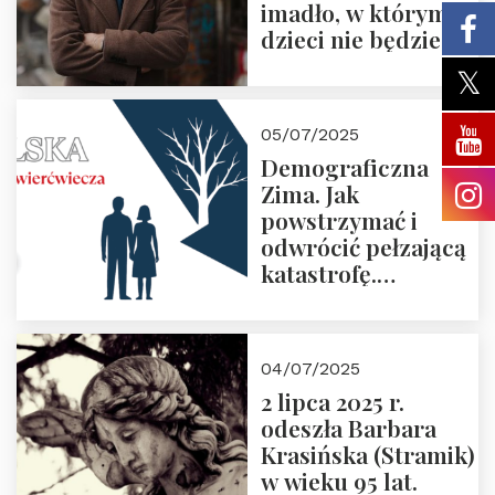
imadło, w którym
dzieci nie będzie
05/07/2025
Demograficzna
Zima. Jak
powstrzymać i
odwrócić pełzającą
katastrofę.
Zapraszamy na
pierwsze spotkanie
z cyklu “Polska
04/07/2025
Nowego
2 lipca 2025 r.
Ćwierćwiecza”
odeszła Barbara
Krasińska (Stramik)
w wieku 95 lat.