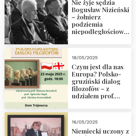
Nie żyje sędzia
Bogusław Nizieński
– żołnierz
podziemia
niepodległościowego
(NOW-AK), Kawaler
Orderu Orła
Białego, działacz
18/05/2025
społeczny, członek
Czym jest dla nas
Kapituły Nagrody
Europa? Polsko-
im. Prezydenta
gruziński dialog
Lecha
filozofów – z
Kaczyńskiego.
udziałem prof.
Wielki autorytet.
Mamuki
Beriashvili’ego, prof.
Agnieszki Nogal.
16/05/2025
Dom Trójmorza 23
Niemiecki uczony z
maja 2025 r. godz.