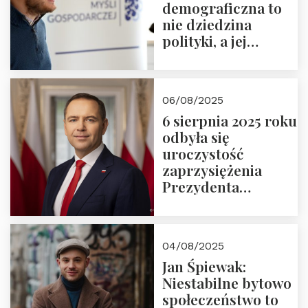
demograficzna to
nie dziedzina
polityki, a jej
wymiar
06/08/2025
6 sierpnia 2025 roku
odbyła się
uroczystość
zaprzysiężenia
Prezydenta
Rzeczypospolitej
Polskiej Pana
Karola
04/08/2025
Nawrockiego
Jan Śpiewak:
Niestabilne bytowo
społeczeństwo to