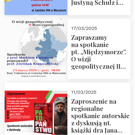
Justyną Schulz i
prof. Zdzisławem
Krasnodębskim – 4
kwietnia 2025 r. –
17/03/2025
“Rosja-Niemcy…”
Zapraszamy
na spotkanie
pt. „Międzymorze”.
O wizji
geopolitycznej II
Rzeczypospolitej –
21.03.2025 r. o godz.
18:00 – prof. Kornat
11/03/2025
i prof.
Zaproszenie na
Krasnodębski
regionalne
spotkanie autorskie
z dyskusją nt.
książki dra Jana