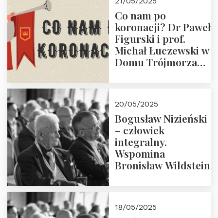
21/05/2025
Zapraszamy do
Co nam po
zapisów.
koronacji? Dr Paweł
Figurski i prof.
Michał Łuczewski w
Domu Trójmorza
30.05.2025 r. godz.
18:00. Zapraszamy!
20/05/2025
Bogusław Nizieński
– człowiek
integralny.
Wspomina
Bronisław Wildstein
18/05/2025