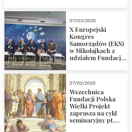
Śpiewaka
“Patopaństwo”
07/03/2025
X Europejski
Kongres
Samorządów (EKS)
w Mikołajkach z
udziałem Fundacji
Polska Wielki
Projekt – 2025 r.
27/02/2025
Wszechnica
Fundacji Polska
Wielki Projekt
zaprasza na cykl
seminaryjny pt.
“Zapomniane