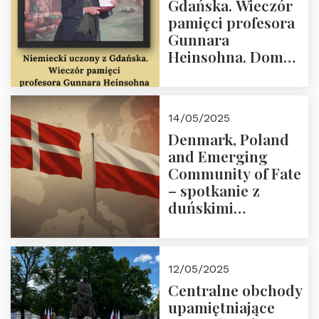
Gdańska. Wieczór
18:00.
pamięci profesora
Gunnara
Heinsohna. Dom
Trójmorza 16 maja
2025 r. godz. 18:00.
Zapraszamy!
14/05/2025
Denmark, Poland
and Emerging
Community of Fate
– spotkanie z
duńskimi
konserwatystami
młodego pokolenia
w Domu Trójmorza
12/05/2025
Centralne obchody
upamiętniające