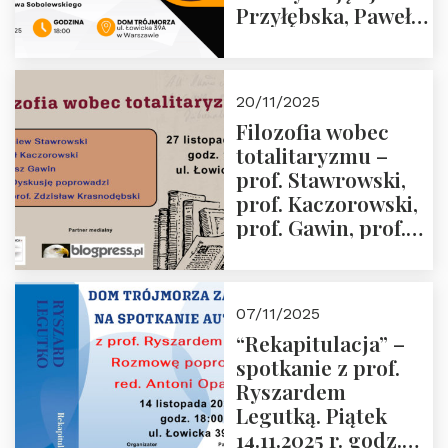
Przyłębska, Paweł
Jabłoński, Oskar
Kida, Magdalena
Murawska,
20/11/2025
Przemysław
Filozofia wobec
Sobolewski – 4
totalitaryzmu –
grudnia 2025 r.
prof. Stawrowski,
godz. 18:00.
prof. Kaczorowski,
prof. Gawin, prof.
Krasnodębski –
czwartek 27.11.2025
r. godz. 18:00
07/11/2025
“Rekapitulacja” –
spotkanie z prof.
Ryszardem
Legutką. Piątek
14.11.2025 r. godz.