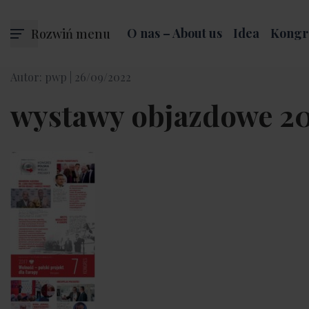
Rozwiń menu
O nas – About us
Idea
Kongr
Autor: pwp |
26/09/2022
wystawy objazdowe 20