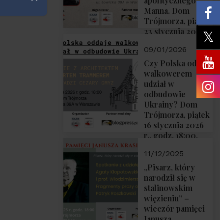
apolitycznego”
Zamknij
Manna. Dom
Trójmorza, piątek
23 stycznia 2026
r., godz. 18:00.
09/01/2026
Zapraszamy!
Czy Polska oddaje
walkowerem
udział w
odbudowie
Ukrainy? Dom
Trójmorza, piątek
16 stycznia 2026
r., godz. 18:00.
Zapraszamy!
11/12/2025
„Pisarz, który
narodził się w
stalinowskim
więzieniu” –
wieczór pamięci
Janusza