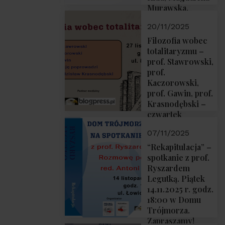
Murawska,
Przemysław
20/11/2025
Sobolewski – 4
grudnia 2025 r.
Filozofia wobec
godz. 18:00.
totalitaryzmu –
prof. Stawrowski,
prof.
Kaczorowski,
prof. Gawin, prof.
Krasnodębski –
czwartek
27.11.2025 r. godz.
07/11/2025
18:00
“Rekapitulacja” –
spotkanie z prof.
Ryszardem
Legutką. Piątek
14.11.2025 r. godz.
18:00 w Domu
Trójmorza.
Zapraszamy!