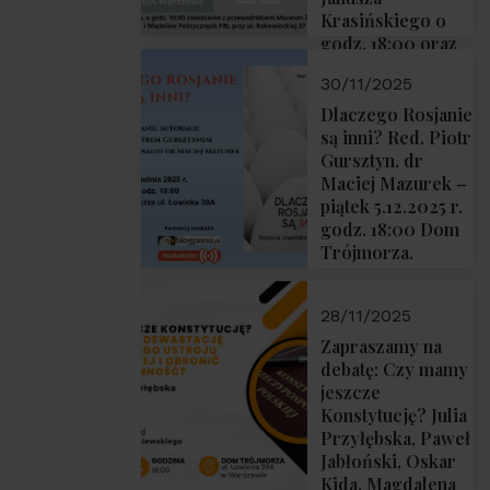
Krasińskiego o
godz. 18:00 oraz
zwiedzanie
30/11/2025
Muzeum
Żołnierzy
Dlaczego Rosjanie
Wyklętych i
są inni? Red. Piotr
Więźniów
Gursztyn, dr
Politycznych PRL
Maciej Mazurek –
o godz. 16:00 – 19
piątek 5.12.2025 r.
grudnia 2025 r.
godz. 18:00 Dom
Trójmorza.
28/11/2025
Zapraszamy na
debatę: Czy mamy
jeszcze
Konstytucję? Julia
Przyłębska, Paweł
Jabłoński, Oskar
Kida, Magdalena