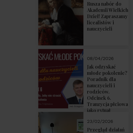
Rusza nabór do
Akademii Wielkich
Dzieł! Zapraszamy
licealistów i
nauczycieli
08/04/2026
Jak odzyskać
młode pokolenie?
Poradnik dla
nauczycieli i
rodziców.
Odcinek 6.
Tranzycja płciowa
jako rytuał
przejścia.
23/02/2026
Rozmawiają red.
Grzegorz Górny i
Przegląd działań