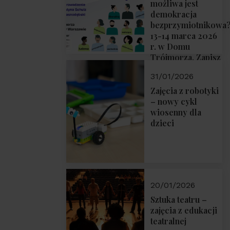
możliwa jest
demokracja
bezprzymiotnikowa
13-14 marca 2026
r. w Domu
Trójmorza. Zapisz
się!
31/01/2026
Zajęcia z robotyki
– nowy cykl
wiosenny dla
dzieci
20/01/2026
Sztuka teatru –
zajęcia z edukacji
teatralnej