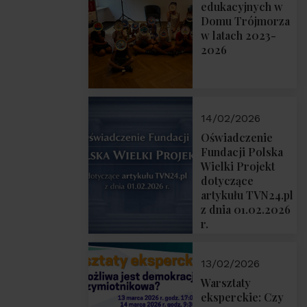
prof. Michał
edukacyjnych w
Łuczewski
Domu Trójmorza
w latach 2023-
2026
14/02/2026
Oświadczenie
Fundacji Polska
Wielki Projekt
dotyczące
artykułu TVN24.pl
z dnia 01.02.2026
r.
13/02/2026
Warsztaty
eksperckie: Czy