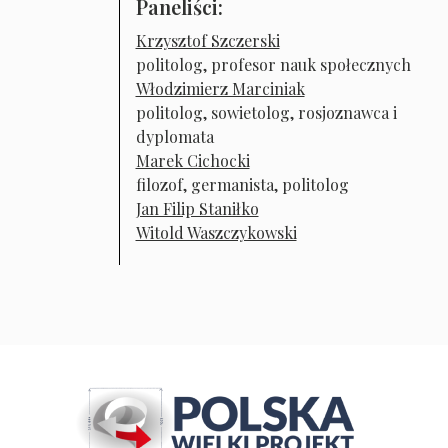
Paneliści:
Krzysztof Szczerski
politolog, profesor nauk społecznych
Włodzimierz Marciniak
politolog, sowietolog, rosjoznawca i
dyplomata
Marek Cichocki
filozof, germanista, politolog
Jan Filip Staniłko
Witold Waszczykowski