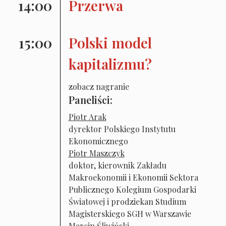
14:00
Przerwa
15:00
Polski model
kapitalizmu?
zobacz nagranie
Paneliści:
Piotr Arak
dyrektor Polskiego Instytutu
Ekonomicznego
Piotr Maszczyk
doktor, kierownik Zakładu
Makroekonomii i Ekonomii Sektora
Publicznego Kolegium Gospodarki
Światowej i prodziekan Studium
Magisterskiego SGH w Warszawie
Marcin Śliwiński