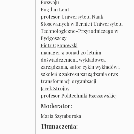
Rozwoju
Bogdan Lent
profesor Uniwersytetu Nauk
Stosowanych w Bernie i Uniwersytetu
Technologiczno-Przyrodniczego w
Bydgoszczy
Piotr Ogonowski
manager z ponad 20 letnim
doświadczeniem, wykładowca
zarządzania, autor cyklu wykładów i
szkoleń z zakresu zarządzania oraz
transformacji organizacji
Jacek Strojny
profesor Politechniki Rzeszowskiej
Moderator:
Maria Szymborska
Tłumaczenia: