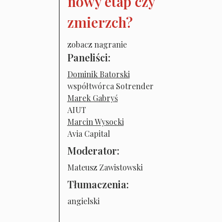
nowy etap czy
zmierzch?
zobacz nagranie
Paneliści:
Dominik Batorski
współtwórca Sotrender
Marek Gabryś
AIUT
Marcin Wysocki
Avia Capital
Moderator:
Mateusz Zawistowski
Tłumaczenia:
angielski