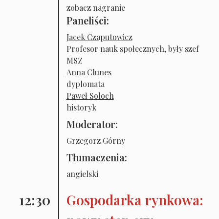
zobacz nagranie
Paneliści:
Jacek Czaputowicz
Profesor nauk społecznych, były szef
MSZ
Anna Clunes
dyplomata
Paweł Soloch
historyk
Moderator:
Grzegorz Górny
Tłumaczenia:
angielski
12:30
Gospodarka rynkowa: