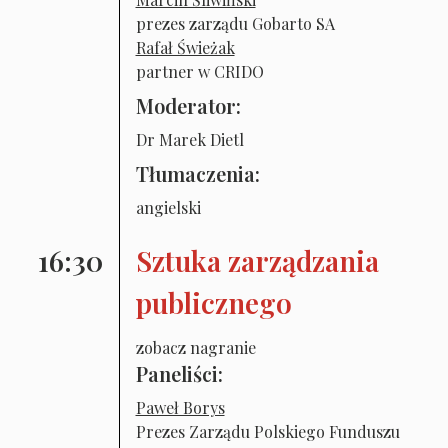
prezes zarządu Gobarto SA
Rafał Świeżak
partner w CRIDO
Moderator:
Dr Marek Dietl
Tłumaczenia:
angielski
16:30
Sztuka zarządzania
publicznego
zobacz nagranie
Paneliści:
Paweł Borys
Prezes Zarządu Polskiego Funduszu